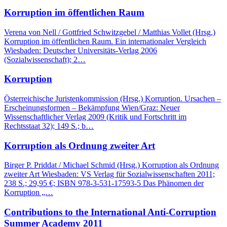
Korruption im öffentlichen Raum
Verena von Nell / Gottfried Schwitzgebel / Matthias Vollet (Hrsg.)
Korruption im öffentlichen Raum. Ein internationaler Vergleich
Wiesbaden: Deutscher Universitäts-Verlag 2006
(Sozialwissenschaft); 2…
Korruption
Österreichische Juristenkommission (Hrsg.) Korruption. Ursachen –
Erscheinungsformen – Bekämpfung Wien/Graz: Neuer
Wissenschaftlicher Verlag 2009 (Kritik und Fortschritt im
Rechtsstaat 32); 149 S.; b…
Korruption als Ordnung zweiter Art
Birger P. Priddat / Michael Schmid (Hrsg.) Korruption als Ordnung
zweiter Art Wiesbaden: VS Verlag für Sozialwissenschaften 2011;
238 S.; 29,95 €; ISBN 978-3-531-17593-5 Das Phänomen der
Korruption „…
Contributions to the International Anti-Corruption
Summer Academy 2011