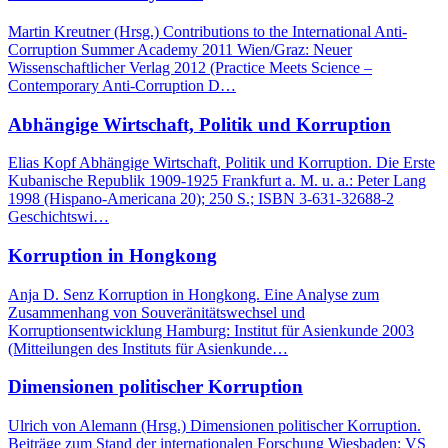
Martin Kreutner (Hrsg.) Contributions to the International Anti-
Corruption Summer Academy 2011 Wien/Graz: Neuer
Wissenschaftlicher Verlag 2012 (Practice Meets Science –
Contemporary Anti-Corruption D…
Abhängige Wirtschaft, Politik und Korruption
Elias Kopf Abhängige Wirtschaft, Politik und Korruption. Die Erste
Kubanische Republik 1909-1925 Frankfurt a. M. u. a.: Peter Lang
1998 (Hispano-Americana 20); 250 S.; ISBN 3-631-32688-2
Geschichtswi…
Korruption in Hongkong
Anja D. Senz Korruption in Hongkong. Eine Analyse zum
Zusammenhang von Souveränitätswechsel und
Korruptionsentwicklung Hamburg: Institut für Asienkunde 2003
(Mitteilungen des Instituts für Asienkunde…
Dimensionen politischer Korruption
Ulrich von Alemann (Hrsg.) Dimensionen politischer Korruption.
Beiträge zum Stand der internationalen Forschung Wiesbaden: VS