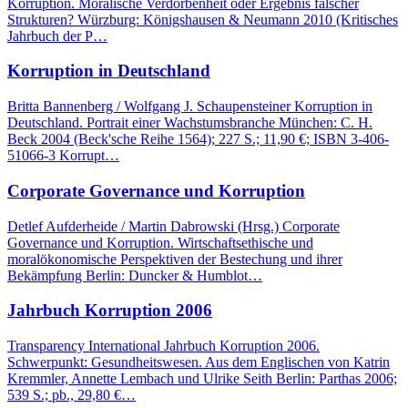
Korruption. Moralische Verdorbenheit oder Ergebnis falscher
Strukturen? Würzburg: Königshausen & Neumann 2010 (Kritisches
Jahrbuch der P…
Korruption in Deutschland
Britta Bannenberg / Wolfgang J. Schaupensteiner Korruption in
Deutschland. Portrait einer Wachstumsbranche München: C. H.
Beck 2004 (Beck'sche Reihe 1564); 227 S.; 11,90 €; ISBN 3-406-
51066-3 Korrupt…
Corporate Governance und Korruption
Detlef Aufderheide / Martin Dabrowski (Hrsg.) Corporate
Governance und Korruption. Wirtschaftsethische und
moralökonomische Perspektiven der Bestechung und ihrer
Bekämpfung Berlin: Duncker & Humblot…
Jahrbuch Korruption 2006
Transparency International Jahrbuch Korruption 2006.
Schwerpunkt: Gesundheitswesen. Aus dem Englischen von Katrin
Kremmler, Annette Lembach und Ulrike Seith Berlin: Parthas 2006;
539 S.; pb., 29,80 €…