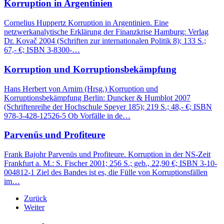
Korruption in Argentinien
Cornelius Huppertz Korruption in Argentinien. Eine
netzwerkanalytische Erklärung der Finanzkrise Hamburg: Verlag
Dr. Kovač 2004 (Schriften zur internationalen Politik 8); 133 S.;
67,- €; ISBN 3-8300-…
Korruption und Korruptionsbekämpfung
Hans Herbert von Arnim (Hrsg.) Korruption und
Korruptionsbekämpfung Berlin: Duncker & Humblot 2007
(Schriftenreihe der Hochschule Speyer 185); 219 S.; 48,- €; ISBN
978-3-428-12526-5 Ob Vorfälle in de…
Parvenüs und Profiteure
Frank Bajohr Parvenüs und Profiteure. Korruption in der NS-Zeit
Frankfurt a. M.: S. Fischer 2001; 256 S.; geb., 22,90 €; ISBN 3-10-
004812-1 Ziel des Bandes ist es, die Fülle von Korruptionsfällen
im…
Zurück
Weiter