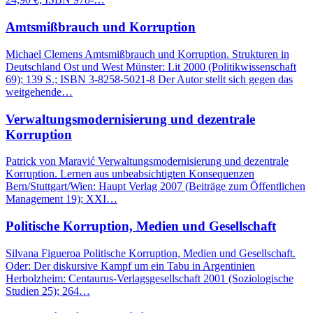
Amtsmißbrauch und Korruption
Michael Clemens Amtsmißbrauch und Korruption. Strukturen in
Deutschland Ost und West Münster: Lit 2000 (Politikwissenschaft
69); 139 S.; ISBN 3-8258-5021-8 Der Autor stellt sich gegen das
weitgehende…
Verwaltungsmodernisierung und dezentrale
Korruption
Patrick von Maravić Verwaltungsmodernisierung und dezentrale
Korruption. Lernen aus unbeabsichtigten Konsequenzen
Bern/Stuttgart/Wien: Haupt Verlag 2007 (Beiträge zum Öffentlichen
Management 19); XXI…
Politische Korruption, Medien und Gesellschaft
Silvana Figueroa Politische Korruption, Medien und Gesellschaft.
Oder: Der diskursive Kampf um ein Tabu in Argentinien
Herbolzheim: Centaurus-Verlagsgesellschaft 2001 (Soziologische
Studien 25); 264…