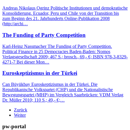
Andreas Nikolaus Ogrinz Politische Institutionen und demokratische
Konsolidierung. Ecuador, Peru und Chile von der Transition bis
zum Beginn des 21. Jahrhunderts Online-Publikation 2008
(http://archi…
The Funding of Party Competition
Karl-Heinz Nassmacher The Funding of Party Competition.
Political Finance in 25 Democracies Baden-Baden: Nomos
Verlagsgesellschaft 2009; 467 S.; brosch., 69,- €; ISBN 978-3-8329-
4271-7 Bei dieser Mon…
Euroskeptizismus in der Türkei
Can Büyükbay Euroskeptizismus in der Türkei. Die
Republikanische Volkspartei (CHP) und die Nationalistische
Bewegungspartei (MHP) im Vergleich Saarbrücken: VDM Verlag
Dr. Müller 2010; 110 S.; 49,- €;…
Zurück
Weiter
pw-portal