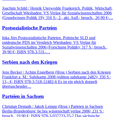
Joachim Schild / Henrik Uterwedde Frankreich. Politik, Wirtschaft,
Gesellschaft Wiesbaden: VS Verlag für Sozialwissenschaften 2006
(Grundwissen Politik 19); 316 S.; 2., akt. Aufl.; brosch., 26,90 €;…
Postsozialistische Parteien
Inka Jörs Postsozialistische Parteien. Polnische SLD und
ostdeutsche PDS im Vergleich Wiesbaden: VS Verlag für
Sozialwissenschaften 2006 (Forschung Politik); 317 S.; brosch.,
39,90 €; ISBN 978-3-531-…
Serbien nach den Kriegen
Jens Becker / Achim Engelberg (Hrsg.) Serbien nach den Kriegen
Frankfurt a. M.: Suhrkamp 2008 (edition suhrkamp 2482); 350 S.;
13,- €; ISBN 978-3-518-12482-6 Es ist ein gleich doppelt
überraschender…
Parteien in Sachsen
Christian Demuth / Jakob Lempp (Hrsg.) Parteien in Sachsen
Berlin-Brandenburg: be.bra wissenschaft verlag 2006; 231 S.;
brosch., 19,90 €; ISBN 978-3-937233-35-2 Das sächsische