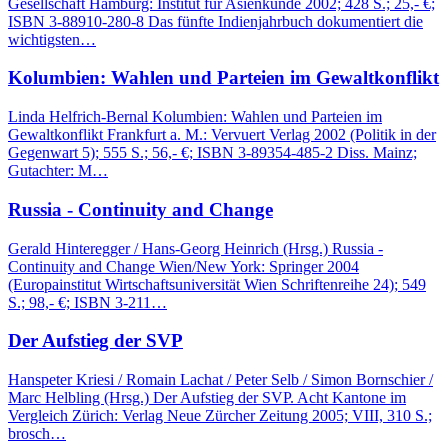
Gesellschaft Hamburg: Institut für Asienkunde 2002; 428 S.; 25,- €;
ISBN 3-88910-280-8 Das fünfte Indienjahrbuch dokumentiert die
wichtigsten…
Kolumbien: Wahlen und Parteien im Gewaltkonflikt
Linda Helfrich-Bernal Kolumbien: Wahlen und Parteien im
Gewaltkonflikt Frankfurt a. M.: Vervuert Verlag 2002 (Politik in der
Gegenwart 5); 555 S.; 56,- €; ISBN 3-89354-485-2 Diss. Mainz;
Gutachter: M…
Russia - Continuity and Change
Gerald Hinteregger / Hans-Georg Heinrich (Hrsg.) Russia -
Continuity and Change Wien/New York: Springer 2004
(Europainstitut Wirtschaftsuniversität Wien Schriftenreihe 24); 549
S.; 98,- €; ISBN 3-211…
Der Aufstieg der SVP
Hanspeter Kriesi / Romain Lachat / Peter Selb / Simon Bornschier /
Marc Helbling (Hrsg.) Der Aufstieg der SVP. Acht Kantone im
Vergleich Zürich: Verlag Neue Zürcher Zeitung 2005; VIII, 310 S.;
brosch…