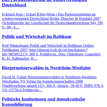
Deutschland
Eckhard Jesse / Eckart Klein (Hrsg.) Das Parteienspektrum im
wiedervereinigten Deutschland Berlin: Duncker & Humblot 2007
(Schriftenreihe der Gesellschaft für Deutschlandforschung 94); 199
S.; 86,- €…
Politik und Wirtschaft im Baltikum
Rolf Winkelmann Politik und Wirtschaft im Baltikum Online-
Publikation 2007 (http://deposit.d-nb.de/cgi-bin/dokserv?
idn=985491213); 309 S. Politikwiss. Diss. Oldenburg; Gutachter:
K.-H. Naßmacher, H…
Bürgermeisterwahlen in Nordrhein-Westfalen
David H. Gehne Bürgermeisterwahlen in Nordrhein-Westfalen
Wiesbaden: VS Verlag für Sozialwissenschaften 2008
(Stadtforschung aktuell 111); 306 S.; brosch., 39,90 €; ISBN 978-3-
531-15756-6 Politikwiss…
Politische Institutionen und demokratische
Konsolidierung