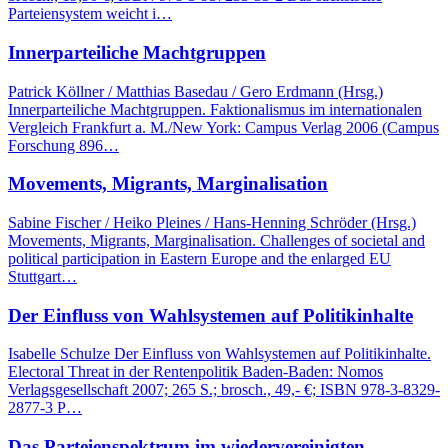
Parteiensystem weicht i…
Innerparteiliche Machtgruppen
Patrick Köllner / Matthias Basedau / Gero Erdmann (Hrsg.)
Innerparteiliche Machtgruppen. Faktionalismus im internationalen
Vergleich Frankfurt a. M./New York: Campus Verlag 2006 (Campus
Forschung 896…
Movements, Migrants, Marginalisation
Sabine Fischer / Heiko Pleines / Hans-Henning Schröder (Hrsg.)
Movements, Migrants, Marginalisation. Challenges of societal and
political participation in Eastern Europe and the enlarged EU
Stuttgart…
Der Einfluss von Wahlsystemen auf Politikinhalte
Isabelle Schulze Der Einfluss von Wahlsystemen auf Politikinhalte.
Electoral Threat in der Rentenpolitik Baden-Baden: Nomos
Verlagsgesellschaft 2007; 265 S.; brosch., 49,- €; ISBN 978-3-8329-
2877-3 P…
Das Parteienspektrum im wiedervereinigten