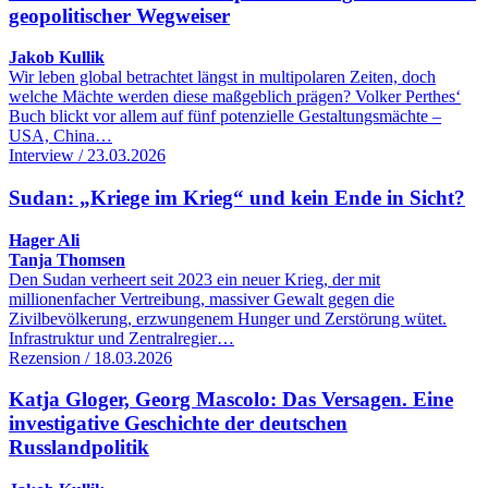
geopolitischer Wegweiser
Jakob Kullik
Wir leben global betrachtet längst in multipolaren Zeiten, doch
welche Mächte werden diese maßgeblich prägen? Volker Perthes‘
Buch blickt vor allem auf fünf potenzielle Gestaltungsmächte –
USA, China…
Interview / 23.03.2026
Sudan: „Kriege im Krieg“ und kein Ende in Sicht?
Hager Ali
Tanja Thomsen
Den Sudan verheert seit 2023 ein neuer Krieg, der mit
millionenfacher Vertreibung, massiver Gewalt gegen die
Zivilbevölkerung, erzwungenem Hunger und Zerstörung wütet.
Infrastruktur und Zentralregier…
Rezension / 18.03.2026
Katja Gloger, Georg Mascolo: Das Versagen. Eine
investigative Geschichte der deutschen
Russlandpolitik