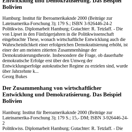
Entwicklung und Demokratisierung.
Das Beispiel
Bolivien
Hamburg:
Institut für Iberoamerikaknde
2000
(Beiträge zur
Lateinamerika-Forschung 3)
; 179 S.
; ISBN 3-926446-24-2
Politikwiss. Diplomarbeit Hamburg; Gutachter: R. Tetzlaff. - Die
von Lipset in den Fünfzigerjahren in die Politikwissenschaft
eingebrachte These, wonach wirtschaftliche Entwicklung auch die
Wahrscheinlichkeit einer erfolgreichen Demokratisierung erhöht, ist
einer der am meisten zitierten Zusammenhänge der
Demokratisierungstheorie. Insbesondere die Frage, ob dauerhafte
demokratische Erfolge erst über den Umweg der
Entwicklungserfolge autokratischer Regime zu erzielen sind, wurde
über Jahrzehnte k...
Georg Bukes
Der Zusammenhang von wirtschaftlicher
Entwicklung und Demokratisierung.
Das Beispiel
Bolivien
Hamburg:
Institut für Iberoamerikaknde
2000
(Beiträge zur
Lateinamerika-Forschung 3)
; 179 S.
; 15,- DM
; ISBN 3-926446-24-
2
Politikwiss. Diplomarbeit Hamburg; Gutachter: R. Tetzlaff. - Die