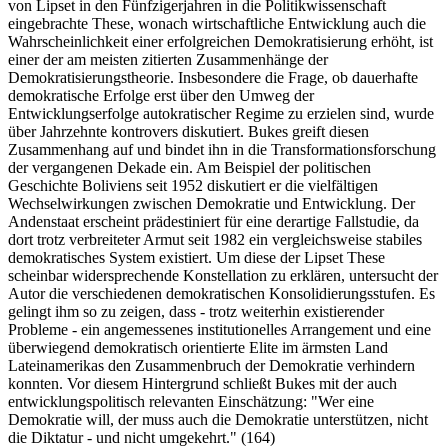
von Lipset in den Fünfzigerjahren in die Politikwissenschaft
eingebrachte These, wonach wirtschaftliche Entwicklung auch die
Wahrscheinlichkeit einer erfolgreichen Demokratisierung erhöht, ist
einer der am meisten zitierten Zusammenhänge der
Demokratisierungstheorie. Insbesondere die Frage, ob dauerhafte
demokratische Erfolge erst über den Umweg der
Entwicklungserfolge autokratischer Regime zu erzielen sind, wurde
über Jahrzehnte kontrovers diskutiert. Bukes greift diesen
Zusammenhang auf und bindet ihn in die Transformationsforschung
der vergangenen Dekade ein. Am Beispiel der politischen
Geschichte Boliviens seit 1952 diskutiert er die vielfältigen
Wechselwirkungen zwischen Demokratie und Entwicklung. Der
Andenstaat erscheint prädestiniert für eine derartige Fallstudie, da
dort trotz verbreiteter Armut seit 1982 ein vergleichsweise stabiles
demokratisches System existiert. Um diese der Lipset These
scheinbar widersprechende Konstellation zu erklären, untersucht der
Autor die verschiedenen demokratischen Konsolidierungsstufen. Es
gelingt ihm so zu zeigen, dass - trotz weiterhin existierender
Probleme - ein angemessenes institutionelles Arrangement und eine
überwiegend demokratisch orientierte Elite im ärmsten Land
Lateinamerikas den Zusammenbruch der Demokratie verhindern
konnten. Vor diesem Hintergrund schließt Bukes mit der auch
entwicklungspolitisch relevanten Einschätzung: "Wer eine
Demokratie will, der muss auch die Demokratie unterstützen, nicht
die Diktatur - und nicht umgekehrt." (164)