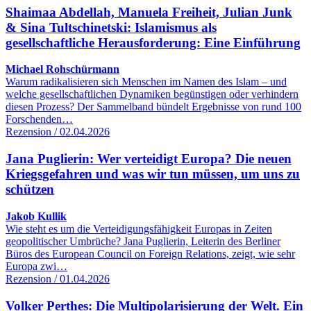
Shaimaa Abdellah, Manuela Freiheit, Julian Junk
& Sina Tultschinetski: Islamismus als
gesellschaftliche Herausforderung: Eine Einführung
Michael Rohschürmann
Warum radikalisieren sich Menschen im Namen des Islam – und
welche gesellschaftlichen Dynamiken begünstigen oder verhindern
diesen Prozess? Der Sammelband bündelt Ergebnisse von rund 100
Forschenden…
Rezension / 02.04.2026
Jana Puglierin: Wer verteidigt Europa? Die neuen
Kriegsgefahren und was wir tun müssen, um uns zu
schützen
Jakob Kullik
Wie steht es um die Verteidigungsfähigkeit Europas in Zeiten
geopolitischer Umbrüche? Jana Puglierin, Leiterin des Berliner
Büros des European Council on Foreign Relations, zeigt, wie sehr
Europa zwi…
Rezension / 01.04.2026
Volker Perthes: Die Multipolarisierung der Welt. Ein