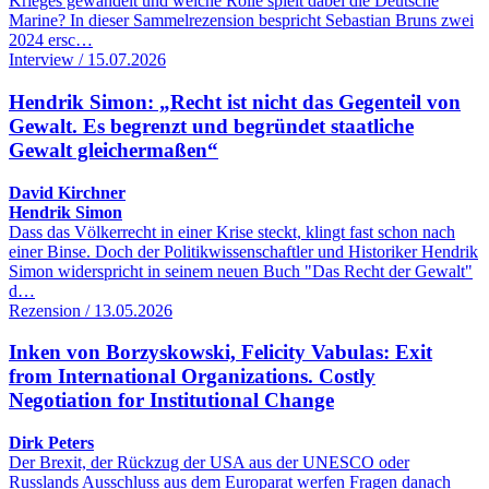
Krieges gewandelt und welche Rolle spielt dabei die Deutsche
Marine? In dieser Sammelrezension bespricht Sebastian Bruns zwei
2024 ersc…
Interview / 15.07.2026
Hendrik Simon: „Recht ist nicht das Gegenteil von
Gewalt. Es begrenzt und begründet staatliche
Gewalt gleichermaßen“
David Kirchner
Hendrik Simon
Dass das Völkerrecht in einer Krise steckt, klingt fast schon nach
einer Binse. Doch der Politikwissenschaftler und Historiker Hendrik
Simon widerspricht in seinem neuen Buch "Das Recht der Gewalt"
d…
Rezension / 13.05.2026
Inken von Borzyskowski, Felicity Vabulas: Exit
from International Organizations. Costly
Negotiation for Institutional Change
Dirk Peters
Der Brexit, der Rückzug der USA aus der UNESCO oder
Russlands Ausschluss aus dem Europarat werfen Fragen danach