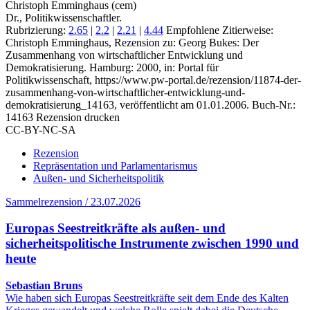
Christoph Emminghaus (cem)
Dr., Politikwissenschaftler.
Rubrizierung:
2.65
|
2.2
|
2.21
|
4.44
Empfohlene Zitierweise:
Christoph Emminghaus, Rezension zu: Georg Bukes
: Der
Zusammenhang von wirtschaftlicher Entwicklung und
Demokratisierung. Hamburg: 2000, in: Portal für
Politikwissenschaft, https://www.pw-portal.de/rezension/11874-der-
zusammenhang-von-wirtschaftlicher-entwicklung-und-
demokratisierung_14163, veröffentlicht am 01.01.2006.
Buch-Nr.:
14163
Rezension drucken
CC-BY-NC-SA
Rezension
Repräsentation und Parlamentarismus
Außen- und Sicherheitspolitik
Sammelrezension / 23.07.2026
Europas Seestreitkräfte als außen- und
sicherheitspolitische Instrumente zwischen 1990 und
heute
Sebastian Bruns
Wie haben sich Europas Seestreitkräfte seit dem Ende des Kalten