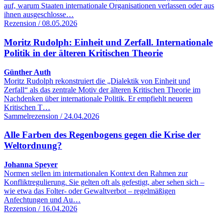
auf, warum Staaten internationale Organisationen verlassen oder aus
ihnen ausgeschlosse…
Rezension / 08.05.2026
Moritz Rudolph: Einheit und Zerfall. Internationale
Politik in der älteren Kritischen Theorie
Günther Auth
Moritz Rudolph rekonstruiert die „Dialektik von Einheit und
Zerfall“ als das zentrale Motiv der älteren Kritischen Theorie im
Nachdenken über internationale Politik. Er empfiehlt neueren
Kritischen T…
Sammelrezension / 24.04.2026
Alle Farben des Regenbogens gegen die Krise der
Weltordnung?
Johanna Speyer
Normen stellen im internationalen Kontext den Rahmen zur
Konfliktregulierung. Sie gelten oft als gefestigt, aber sehen sich –
wie etwa das Folter- oder Gewaltverbot – regelmäßigen
Anfechtungen und Au…
Rezension / 16.04.2026