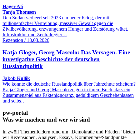
Hager Ali
Tanja Thomsen
Den Sudan verheert seit 2023 ein neuer Krieg, der mit
millionenfacher Vertreibung, massiver Gewalt gegen die
Zivilbevölkerung, erzwungenem Hunger und Zerstörung wütet.
Infrastruktur und Zentralregier…
Rezension / 18.03.2026
Katja Gloger, Georg Mascolo: Das Versagen. Eine
investigative Geschichte der deutschen
Russlandpolitik
Jakob Kullik
Wie konnte die deutsche Russlandpolitik über Jahrzehnte scheitern?
Katja Gloger und Georg Mascolo zeigen in ihrem Buch, dass ein
Zusammenspiel aus Faktenignoranz, geduldigem Geschehenlassen
und selbs…
pw-portal
Was wir machen und wer wir sind
In zwölf Themenfeldern rund um „Demokratie und Frieden“ bieten
wir Rezensionen, Analysen, Essays, Kommentare/Standpunkte