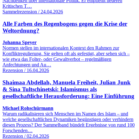
Nachdenken über internationale Politik. Er empfiehlt neueren
Kritischen T…
Sammelrezension / 24.04.2026
Alle Farben des Regenbogens gegen die Krise der
Weltordnung?
Johanna Speyer
Normen stellen im internationalen Kontext den Rahmen zur
Konfliktregulierung. Sie gelten oft als gefestigt, aber sehen sich –
wie etwa das Folter- oder Gewaltverbot – regelmäßigen
Anfechtungen und Au…
Rezension / 16.04.2026
Shaimaa Abdellah, Manuela Freiheit, Julian Junk
& Sina Tultschinetski: Islamismus als
gesellschaftliche Herausforderung: Eine Einführung
Michael Rohschürmann
Warum radikalisieren sich Menschen im Namen des Islam – und
welche gesellschaftlichen Dynamiken begünstigen oder verhindern
diesen Prozess? Der Sammelband bündelt Ergebnisse von rund 100
Forschenden…
Rezension / 02.04.2026