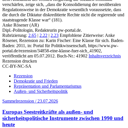
verschärfen, zeige sich, „dass die Konsolidierung der neoliberalen
Regulationsweise in der Demokratie wesentlich voraussetzte, dass
die durch die Diktatur diskreditierte Rechte nicht die regierende und
staatstragende Klasse war“ (181).
Anke Rösener (AR)
Dipl.-Politologin, Redakteurin pw-portal.de.
Rubrizierung:
2.65
|
2.22
|
2.23
Empfohlene Zitierweise: Anke
Rösener, Rezension zu: Karin Fischer
: Eine Klasse für sich. Baden-
Baden: 2011, in: Portal für Politikwissenschaft, https://www.pw-
portal.de/rezension/34858-eine-klasse-fuer-sich_41902,
veröffentlicht am 05.07.2012.
Buch-Nr.: 41902
Inhaltsverzeichnis
Rezension drucken
CC-BY-NC-SA
Rezension
Demokratie und Frieden
Repräsentation und Parlamentarismus
Außen- und Sicherheitspolitik
Sammelrezension / 23.07.2026
Europas Seestreitkräfte als außen- und
sicherheitspolitische Instrumente zwischen 1990 und
heute