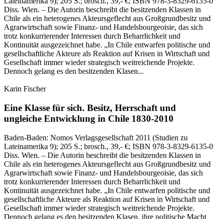
Lateinamerika 9)
; 205 S.
; brosch., 39,- €
; ISBN 978-3-8329-6135-0
Diss. Wien. – Die Autorin beschreibt die besitzenden Klassen in
Chile als ein heterogenes Akteursgeflecht aus Großgrundbesitz und
Agrarwirtschaft sowie Finanz- und Handelsbourgeoisie, das sich
trotz konkurrierender Interessen durch Beharrlichkeit und
Kontinuität ausgezeichnet habe. „In Chile entwarfen politische und
gesellschaftliche Akteure als Reaktion auf Krisen in Wirtschaft und
Gesellschaft immer wieder strategisch weitreichende Projekte.
Dennoch gelang es den besitzenden Klasen...
Karin Fischer
Eine Klasse für sich.
Besitz, Herrschaft und
ungleiche Entwicklung in Chile 1830-2010
Baden-Baden:
Nomos Verlagsgesellschaft
2011
(Studien zu
Lateinamerika 9)
; 205 S.
; brosch., 39,- €
; ISBN 978-3-8329-6135-0
Diss. Wien. – Die Autorin beschreibt die besitzenden Klassen in
Chile als ein heterogenes Akteursgeflecht aus Großgrundbesitz und
Agrarwirtschaft sowie Finanz- und Handelsbourgeoisie, das sich
trotz konkurrierender Interessen durch Beharrlichkeit und
Kontinuität ausgezeichnet habe. „In Chile entwarfen politische und
gesellschaftliche Akteure als Reaktion auf Krisen in Wirtschaft und
Gesellschaft immer wieder strategisch weitreichende Projekte.
Dennoch gelang es den besitzenden Klasen, ihre politische Macht