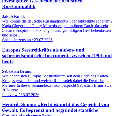
investigative Geschichte der deutschen
Russlandpolitik
Jakob Kullik
Wie konnte die deutsche Russlandpolitik über Jahrzehnte scheitern?
Katja Gloger und Georg Mascolo zeigen in ihrem Buch, dass ein
Zusammenspiel aus Faktenignoranz, geduldigem Geschehenlassen
und selbs…
Sammelrezension / 23.07.2026
Europas Seestreitkräfte als außen- und
sicherheitspolitische Instrumente zwischen 1990 und
heute
Sebastian Bruns
Wie haben sich Europas Seestreitkräfte seit dem Ende des Kalten
Krieges gewandelt und welche Rolle spielt dabei die Deutsche
Marine? In dieser Sammelrezension bespricht Sebastian Bruns zwei
2024 ersc…
Interview / 15.07.2026
Hendrik Simon: „Recht ist nicht das Gegenteil von
Gewalt. Es begrenzt und begründet staatliche
Gewalt gleichermaßen“