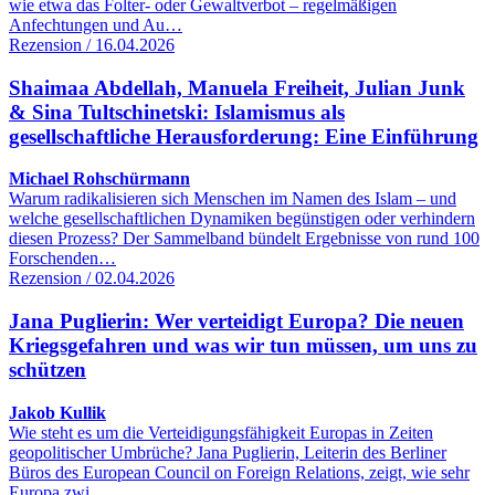
wie etwa das Folter- oder Gewaltverbot – regelmäßigen
Anfechtungen und Au…
Rezension / 16.04.2026
Shaimaa Abdellah, Manuela Freiheit, Julian Junk
& Sina Tultschinetski: Islamismus als
gesellschaftliche Herausforderung: Eine Einführung
Michael Rohschürmann
Warum radikalisieren sich Menschen im Namen des Islam – und
welche gesellschaftlichen Dynamiken begünstigen oder verhindern
diesen Prozess? Der Sammelband bündelt Ergebnisse von rund 100
Forschenden…
Rezension / 02.04.2026
Jana Puglierin: Wer verteidigt Europa? Die neuen
Kriegsgefahren und was wir tun müssen, um uns zu
schützen
Jakob Kullik
Wie steht es um die Verteidigungsfähigkeit Europas in Zeiten
geopolitischer Umbrüche? Jana Puglierin, Leiterin des Berliner
Büros des European Council on Foreign Relations, zeigt, wie sehr
Europa zwi…