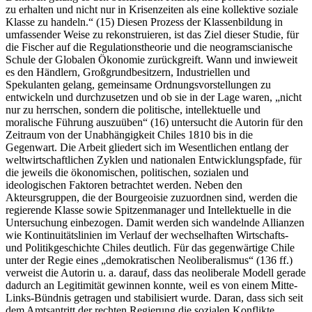
zu erhalten und nicht nur in Krisenzeiten als eine kollektive soziale
Klasse zu handeln.“ (15) Diesen Prozess der Klassenbildung in
umfassender Weise zu rekonstruieren, ist das Ziel dieser Studie, für
die Fischer auf die Regulationstheorie und die neogramscianische
Schule der Globalen Ökonomie zurückgreift. Wann und inwieweit
es den Händlern, Großgrundbesitzern, Industriellen und
Spekulanten gelang, gemeinsame Ordnungsvorstellungen zu
entwickeln und durchzusetzen und ob sie in der Lage waren, „nicht
nur zu herrschen, sondern die politische, intellektuelle und
moralische Führung auszuüben“ (16) untersucht die Autorin für den
Zeitraum von der Unabhängigkeit Chiles 1810 bis in die
Gegenwart. Die Arbeit gliedert sich im Wesentlichen entlang der
weltwirtschaftlichen Zyklen und nationalen Entwicklungspfade, für
die jeweils die ökonomischen, politischen, sozialen und
ideologischen Faktoren betrachtet werden. Neben den
Akteursgruppen, die der Bourgeoisie zuzuordnen sind, werden die
regierende Klasse sowie Spitzenmanager und Intellektuelle in die
Untersuchung einbezogen. Damit werden sich wandelnde Allianzen
wie Kontinuitätslinien im Verlauf der wechselhaften Wirtschafts-
und Politikgeschichte Chiles deutlich. Für das gegenwärtige Chile
unter der Regie eines „demokratischen Neoliberalismus“ (136 ff.)
verweist die Autorin u. a. darauf, dass das neoliberale Modell gerade
dadurch an Legitimität gewinnen konnte, weil es von einem Mitte-
Links-Bündnis getragen und stabilisiert wurde. Daran, dass sich seit
dem Amtsantritt der rechten Regierung die sozialen Konflikte