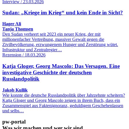
Interview / 23.03.2026
Sudan: „Kriege im Krieg“ und kein Ende in Sicht?
Hager Ali
Tanja Thomsen
Den Sudan verheert seit 2023 ein neuer Krieg, der mit
millionenfacher Vertreibung, massiver Gewalt gegen die
Zivilbevölkerung, erzwungenem Hunger und Zerstörung wütet.
Infrastruktur und Zentralregier…
Rezension / 18.03.2026
Katja Gloger, Georg Mascolo: Das Versagen. Eine
investigative Geschichte der deutschen
Russlandpolitik
Jakob Kullik
Wie konnte die deutsche Russlandpolitik über Jahrzehnte scheitern?
Katja Gloger und Georg Mascolo zeigen in ihrem Buch, dass ein
Zusammenspiel aus Faktenignoranz, geduldigem Geschehenlassen
und selbs…
pw-portal
Was wir machen und wer wir sind