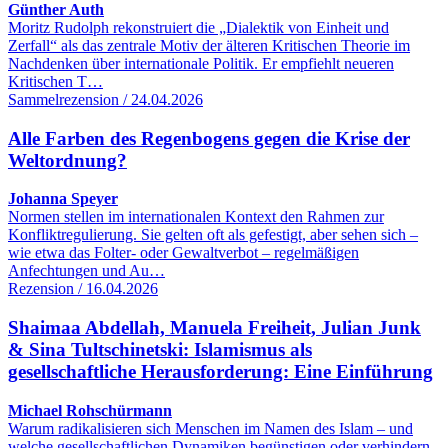
Günther Auth
Moritz Rudolph rekonstruiert die „Dialektik von Einheit und
Zerfall“ als das zentrale Motiv der älteren Kritischen Theorie im
Nachdenken über internationale Politik. Er empfiehlt neueren
Kritischen T…
Sammelrezension / 24.04.2026
Alle Farben des Regenbogens gegen die Krise der
Weltordnung?
Johanna Speyer
Normen stellen im internationalen Kontext den Rahmen zur
Konfliktregulierung. Sie gelten oft als gefestigt, aber sehen sich –
wie etwa das Folter- oder Gewaltverbot – regelmäßigen
Anfechtungen und Au…
Rezension / 16.04.2026
Shaimaa Abdellah, Manuela Freiheit, Julian Junk
& Sina Tultschinetski: Islamismus als
gesellschaftliche Herausforderung: Eine Einführung
Michael Rohschürmann
Warum radikalisieren sich Menschen im Namen des Islam – und
welche gesellschaftlichen Dynamiken begünstigen oder verhindern