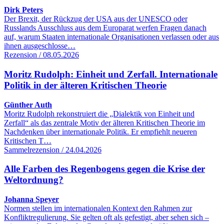
Dirk Peters
Der Brexit, der Rückzug der USA aus der UNESCO oder
Russlands Ausschluss aus dem Europarat werfen Fragen danach
auf, warum Staaten internationale Organisationen verlassen oder aus
ihnen ausgeschlosse…
Rezension / 08.05.2026
Moritz Rudolph: Einheit und Zerfall. Internationale
Politik in der älteren Kritischen Theorie
Günther Auth
Moritz Rudolph rekonstruiert die „Dialektik von Einheit und
Zerfall“ als das zentrale Motiv der älteren Kritischen Theorie im
Nachdenken über internationale Politik. Er empfiehlt neueren
Kritischen T…
Sammelrezension / 24.04.2026
Alle Farben des Regenbogens gegen die Krise der
Weltordnung?
Johanna Speyer
Normen stellen im internationalen Kontext den Rahmen zur
Konfliktregulierung. Sie gelten oft als gefestigt, aber sehen sich –