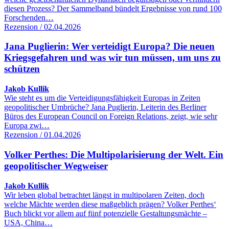
diesen Prozess? Der Sammelband bündelt Ergebnisse von rund 100
Forschenden…
Rezension / 02.04.2026
Jana Puglierin: Wer verteidigt Europa? Die neuen
Kriegsgefahren und was wir tun müssen, um uns zu
schützen
Jakob Kullik
Wie steht es um die Verteidigungsfähigkeit Europas in Zeiten
geopolitischer Umbrüche? Jana Puglierin, Leiterin des Berliner
Büros des European Council on Foreign Relations, zeigt, wie sehr
Europa zwi…
Rezension / 01.04.2026
Volker Perthes: Die Multipolarisierung der Welt. Ein
geopolitischer Wegweiser
Jakob Kullik
Wir leben global betrachtet längst in multipolaren Zeiten, doch
welche Mächte werden diese maßgeblich prägen? Volker Perthes‘
Buch blickt vor allem auf fünf potenzielle Gestaltungsmächte –
USA, China…