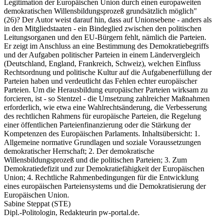
Legitimation der Europäischen Union durch einen europaweiten
demokratischen Willensbildungsprozeß grundsätzlich möglich"
(26)? Der Autor weist darauf hin, dass auf Unionsebene - anders als
in den Mitgliedstaaten - ein Bindeglied zwischen den politischen
Leitungsorganen und den EU-Bürgern fehlt, nämlich die Parteien.
Er zeigt im Anschluss an eine Bestimmung des Demokratiebegriffs
und der Aufgaben politischer Parteien in einem Ländervergleich
(Deutschland, England, Frankreich, Schweiz), welchen Einfluss
Rechtsordnung und politische Kultur auf die Aufgabenerfüllung der
Parteien haben und verdeutlicht das Fehlen echter europäischer
Parteien. Um die Herausbildung europäischer Parteien wirksam zu
forcieren, ist - so Stentzel - die Umsetzung zahlreicher Maßnahmen
erforderlich, wie etwa eine Wahlrechtsänderung, die Verbesserung
des rechtlichen Rahmens für europäische Parteien, die Regelung
einer öffentlichen Parteienfinanzierung oder die Stärkung der
Kompetenzen des Europäischen Parlaments. Inhaltsübersicht: 1.
Allgemeine normative Grundlagen und soziale Voraussetzungen
demokratischer Herrschaft; 2. Der demokratische
Willensbildungsprozeß und die politischen Parteien; 3. Zum
Demokratiedefizit und zur Demokratiefähigkeit der Europäischen
Union; 4. Rechtliche Rahmenbedingungen für die Entwicklung
eines europäischen Parteiensystems und die Demokratisierung der
Europäischen Union.
Sabine Steppat (STE)
Dipl.-Politologin, Redakteurin pw-portal.de.