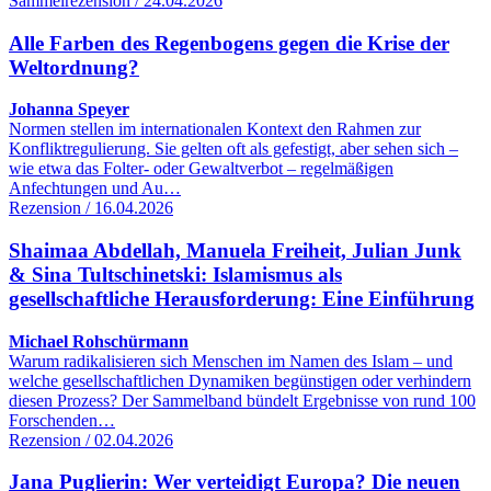
Sammelrezension / 24.04.2026
Alle Farben des Regenbogens gegen die Krise der
Weltordnung?
Johanna Speyer
Normen stellen im internationalen Kontext den Rahmen zur
Konfliktregulierung. Sie gelten oft als gefestigt, aber sehen sich –
wie etwa das Folter- oder Gewaltverbot – regelmäßigen
Anfechtungen und Au…
Rezension / 16.04.2026
Shaimaa Abdellah, Manuela Freiheit, Julian Junk
& Sina Tultschinetski: Islamismus als
gesellschaftliche Herausforderung: Eine Einführung
Michael Rohschürmann
Warum radikalisieren sich Menschen im Namen des Islam – und
welche gesellschaftlichen Dynamiken begünstigen oder verhindern
diesen Prozess? Der Sammelband bündelt Ergebnisse von rund 100
Forschenden…
Rezension / 02.04.2026
Jana Puglierin: Wer verteidigt Europa? Die neuen