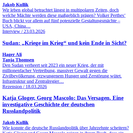
Jakob Kullik
Wir leben global betrachtet längst in multipolaren Zeiten, doch
welche Mächte werden diese maßgeblich prägen? Volker Perthes‘
Buch blickt vor allem auf fünf potenzielle Gestaltungsmächte –
USA, China…
Interview / 23.03.2026
Sudan: „Kriege im Krieg“ und kein Ende in Sicht?
Hager Ali
Tanja Thomsen
Den Sudan verheert seit 2023 ein neuer Krieg, der mit
millionenfacher Vertreibung, massiver Gewalt gegen die
Zivilbevölkerung, erzwungenem Hunger und Zerstörung wütet.
Infrastruktur und Zentralregier…
Rezension / 18.03.2026
Katja Gloger, Georg Mascolo: Das Versagen. Eine
investigative Geschichte der deutschen
Russlandpolitik
Jakob Kullik
Wie konnte die deutsche Russlandpolitik über Jahrzehnte scheitern?