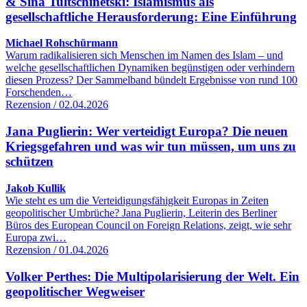
& Sina Tultschinetski: Islamismus als
gesellschaftliche Herausforderung: Eine Einführung
Michael Rohschürmann
Warum radikalisieren sich Menschen im Namen des Islam – und
welche gesellschaftlichen Dynamiken begünstigen oder verhindern
diesen Prozess? Der Sammelband bündelt Ergebnisse von rund 100
Forschenden…
Rezension / 02.04.2026
Jana Puglierin: Wer verteidigt Europa? Die neuen
Kriegsgefahren und was wir tun müssen, um uns zu
schützen
Jakob Kullik
Wie steht es um die Verteidigungsfähigkeit Europas in Zeiten
geopolitischer Umbrüche? Jana Puglierin, Leiterin des Berliner
Büros des European Council on Foreign Relations, zeigt, wie sehr
Europa zwi…
Rezension / 01.04.2026
Volker Perthes: Die Multipolarisierung der Welt. Ein
geopolitischer Wegweiser