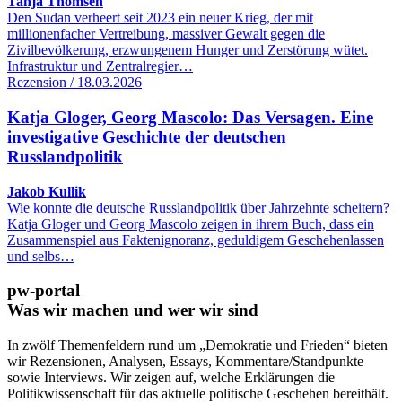
Tanja Thomsen
Den Sudan verheert seit 2023 ein neuer Krieg, der mit
millionenfacher Vertreibung, massiver Gewalt gegen die
Zivilbevölkerung, erzwungenem Hunger und Zerstörung wütet.
Infrastruktur und Zentralregier…
Rezension / 18.03.2026
Katja Gloger, Georg Mascolo: Das Versagen. Eine
investigative Geschichte der deutschen
Russlandpolitik
Jakob Kullik
Wie konnte die deutsche Russlandpolitik über Jahrzehnte scheitern?
Katja Gloger und Georg Mascolo zeigen in ihrem Buch, dass ein
Zusammenspiel aus Faktenignoranz, geduldigem Geschehenlassen
und selbs…
pw-portal
Was wir machen und wer wir sind
In zwölf Themenfeldern rund um „Demokratie und Frieden“ bieten
wir Rezensionen, Analysen, Essays, Kommentare/Standpunkte
sowie Interviews. Wir zeigen auf, welche Erklärungen die
Politikwissenschaft für das aktuelle politische Geschehen bereithält.