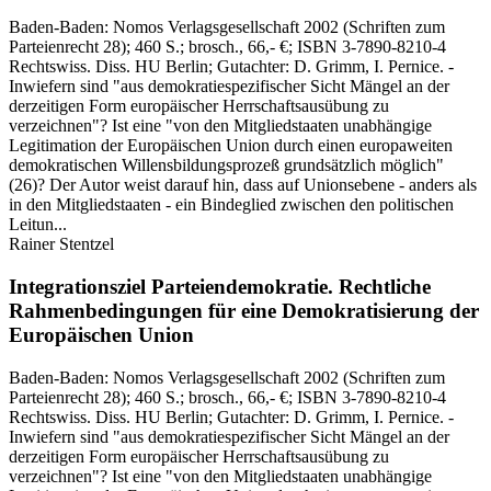
Baden-Baden:
Nomos Verlagsgesellschaft
2002
(Schriften zum
Parteienrecht 28)
; 460 S.
; brosch., 66,- €
; ISBN 3-7890-8210-4
Rechtswiss. Diss. HU Berlin; Gutachter: D. Grimm, I. Pernice. -
Inwiefern sind "aus demokratiespezifischer Sicht Mängel an der
derzeitigen Form europäischer Herrschaftsausübung zu
verzeichnen"? Ist eine "von den Mitgliedstaaten unabhängige
Legitimation der Europäischen Union durch einen europaweiten
demokratischen Willensbildungsprozeß grundsätzlich möglich"
(26)? Der Autor weist darauf hin, dass auf Unionsebene - anders als
in den Mitgliedstaaten - ein Bindeglied zwischen den politischen
Leitun...
Rainer Stentzel
Integrationsziel Parteiendemokratie.
Rechtliche
Rahmenbedingungen für eine Demokratisierung der
Europäischen Union
Baden-Baden:
Nomos Verlagsgesellschaft
2002
(Schriften zum
Parteienrecht 28)
; 460 S.
; brosch., 66,- €
; ISBN 3-7890-8210-4
Rechtswiss. Diss. HU Berlin; Gutachter: D. Grimm, I. Pernice. -
Inwiefern sind "aus demokratiespezifischer Sicht Mängel an der
derzeitigen Form europäischer Herrschaftsausübung zu
verzeichnen"? Ist eine "von den Mitgliedstaaten unabhängige