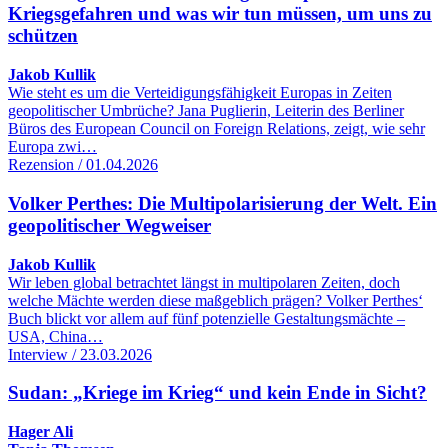
Kriegsgefahren und was wir tun müssen, um uns zu
schützen
Jakob Kullik
Wie steht es um die Verteidigungsfähigkeit Europas in Zeiten
geopolitischer Umbrüche? Jana Puglierin, Leiterin des Berliner
Büros des European Council on Foreign Relations, zeigt, wie sehr
Europa zwi…
Rezension / 01.04.2026
Volker Perthes: Die Multipolarisierung der Welt. Ein
geopolitischer Wegweiser
Jakob Kullik
Wir leben global betrachtet längst in multipolaren Zeiten, doch
welche Mächte werden diese maßgeblich prägen? Volker Perthes‘
Buch blickt vor allem auf fünf potenzielle Gestaltungsmächte –
USA, China…
Interview / 23.03.2026
Sudan: „Kriege im Krieg“ und kein Ende in Sicht?
Hager Ali