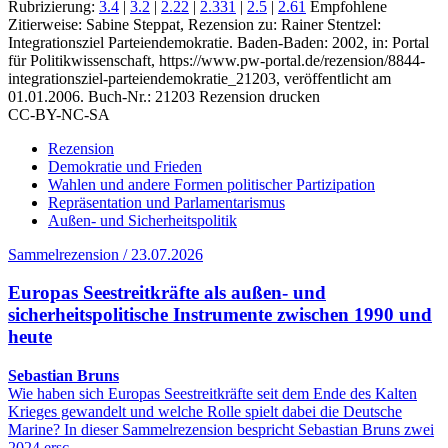
Rubrizierung:
3.4
|
3.2
|
2.22
|
2.331
|
2.5
|
2.61
Empfohlene
Zitierweise: Sabine Steppat, Rezension zu: Rainer Stentzel
:
Integrationsziel Parteiendemokratie. Baden-Baden: 2002, in: Portal
für Politikwissenschaft, https://www.pw-portal.de/rezension/8844-
integrationsziel-parteiendemokratie_21203, veröffentlicht am
01.01.2006.
Buch-Nr.: 21203
Rezension drucken
CC-BY-NC-SA
Rezension
Demokratie und Frieden
Wahlen und andere Formen politischer Partizipation
Repräsentation und Parlamentarismus
Außen- und Sicherheitspolitik
Sammelrezension / 23.07.2026
Europas Seestreitkräfte als außen- und
sicherheitspolitische Instrumente zwischen 1990 und
heute
Sebastian Bruns
Wie haben sich Europas Seestreitkräfte seit dem Ende des Kalten
Krieges gewandelt und welche Rolle spielt dabei die Deutsche
Marine? In dieser Sammelrezension bespricht Sebastian Bruns zwei
2024 ersc…