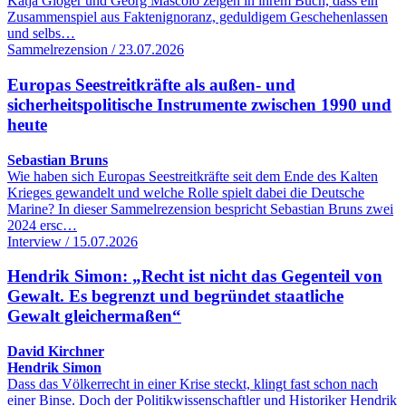
Katja Gloger und Georg Mascolo zeigen in ihrem Buch, dass ein
Zusammenspiel aus Faktenignoranz, geduldigem Geschehenlassen
und selbs…
Sammelrezension / 23.07.2026
Europas Seestreitkräfte als außen- und
sicherheitspolitische Instrumente zwischen 1990 und
heute
Sebastian Bruns
Wie haben sich Europas Seestreitkräfte seit dem Ende des Kalten
Krieges gewandelt und welche Rolle spielt dabei die Deutsche
Marine? In dieser Sammelrezension bespricht Sebastian Bruns zwei
2024 ersc…
Interview / 15.07.2026
Hendrik Simon: „Recht ist nicht das Gegenteil von
Gewalt. Es begrenzt und begründet staatliche
Gewalt gleichermaßen“
David Kirchner
Hendrik Simon
Dass das Völkerrecht in einer Krise steckt, klingt fast schon nach
einer Binse. Doch der Politikwissenschaftler und Historiker Hendrik