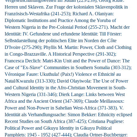
Vergesellschaftungsweisen im Sudan (223-239); Georg Klute:
Herren und Sklaven. Zur Frage der kolonialen Sklavenpolitik in
Französisch-Westafrika (241-253); Richard A. Olaniyan:
Diplomatic Institutions and Practice Among the Yoruba of
Western Nigeria in the Pre-Colonial Period (255-271). Macht der
Identität: IV. Gefundene und erfundene Identität: Till Förster:
Selbstdarstellung der politischen Elite im Norden der Côte
D'Ivoire (275-290); Phyllis M. Martin: Power, Cloth and Clothing
in Congo-Brazzaville. A Historical Perspective (291-302);
Francesca Declich: Matri-Kin Unit and the Power of Dance: The
Case of "Ex-Slave" Communities in Southern Somalia (303-312);
Véronique Faure: Ukuthula! (Paix!) Violence et Ethnicité au
Natal/Kwazulu (313-330); David Olayiwola: The Use of Power
and Cultural Identity in the Afro-Christian Movement in South-
Western Nigeria (331-346); Dierk Lange: Links between West
Africa and the Ancient Orient (347-369); Claude Meillassoux:
Power and Non-Power in Sahelian West-Africa (371-383). V.
Identität als Verhandlungssache: Simon Bekker: Ethnicity eclipsed
Recent Studies on South Africa (387-425); Cristiana Pugliese:
Political Power and Gikuyu Identity in Gikuyu Political
Pamphlets: 1945 - 1952 (427-444); Claudia Ortner-Buchberger: