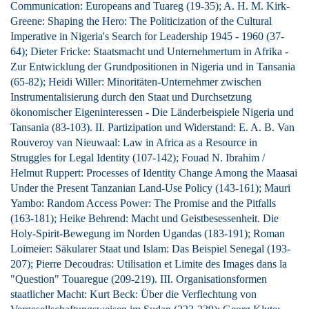
Communication: Europeans and Tuareg (19-35); A. H. M. Kirk-
Greene: Shaping the Hero: The Politicization of the Cultural
Imperative in Nigeria's Search for Leadership 1945 - 1960 (37-
64); Dieter Fricke: Staatsmacht und Unternehmertum in Afrika -
Zur Entwicklung der Grundpositionen in Nigeria und in Tansania
(65-82); Heidi Willer: Minoritäten-Unternehmer zwischen
Instrumentalisierung durch den Staat und Durchsetzung
ökonomischer Eigeninteressen - Die Länderbeispiele Nigeria und
Tansania (83-103). II. Partizipation und Widerstand: E. A. B. Van
Rouveroy van Nieuwaal: Law in Africa as a Resource in
Struggles for Legal Identity (107-142); Fouad N. Ibrahim /
Helmut Ruppert: Processes of Identity Change Among the Maasai
Under the Present Tanzanian Land-Use Policy (143-161); Mauri
Yambo: Random Access Power: The Promise and the Pitfalls
(163-181); Heike Behrend: Macht und Geistbesessenheit. Die
Holy-Spirit-Bewegung im Norden Ugandas (183-191); Roman
Loimeier: Säkularer Staat und Islam: Das Beispiel Senegal (193-
207); Pierre Decoudras: Utilisation et Limite des Images dans la
"Question" Touaregue (209-219). III. Organisationsformen
staatlicher Macht: Kurt Beck: Über die Verflechtung von