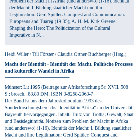
Problem der Macht in Afrika (und anderswo) (1-16). Identität
der Macht: I. Bildung staatlicher Macht und ihre
Legitimation: Gerd Spittler: Conquest and Communication:
Europeans and Tuareg (19-35); A. H. M. Kirk-Greene:
Shaping the Hero: The Politicization of the Cultural
Imperative in N...
Heidi Willer / Till Förster / Claudia Ortner-Buchberger
(Hrsg.)
Macht der Identität - Identität der Macht.
Politische Prozesse
und kultureller Wandel in Afrika
Münster:
Lit
1995
(Beiträge zur Afrikaforschung 5)
; XVII, 508
S.
; brosch., 88,80 DM
; ISBN 3-8258-2063-7
Der Band ist aus dem Jahreskolloquium 1993 des
Sonderforschungsbereichs "Identität in Afrika" an der Universität
Bayreuth hervorgegangen. Inhalt: Trutz von Trotha: Gewalt, Staat
und Basislegitimität. Notizen zum Problem der Macht in Afrika
(und anderswo) (1-16). Identität der Macht: I. Bildung staatlicher
Macht und ihre Legitimation: Gerd Spittler: Conquest and