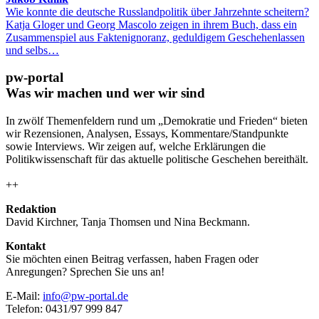
Wie konnte die deutsche Russlandpolitik über Jahrzehnte scheitern?
Katja Gloger und Georg Mascolo zeigen in ihrem Buch, dass ein
Zusammenspiel aus Faktenignoranz, geduldigem Geschehenlassen
und selbs…
pw-portal
Was wir machen und wer wir sind
In zwölf Themenfeldern rund um „Demokratie und Frieden“ bieten
wir Rezensionen, Analysen, Essays, Kommentare/Standpunkte
sowie Interviews. Wir zeigen auf, welche Erklärungen die
Politikwissenschaft für das aktuelle politische Geschehen bereithält.
++
Redaktion
David Kirchner, Tanja Thomsen
und
Nina Beckmann.
Kontakt
Sie möchten einen Beitrag verfassen, haben Fragen oder
Anregungen? Sprechen Sie uns an!
E-Mail:
info@pw-portal.de
Telefon: 0431/97 999 847