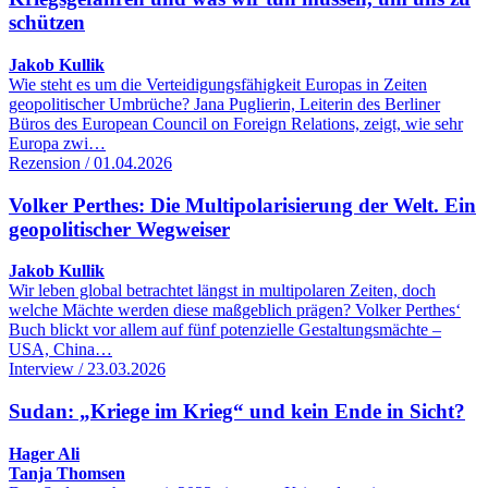
schützen
Jakob Kullik
Wie steht es um die Verteidigungsfähigkeit Europas in Zeiten
geopolitischer Umbrüche? Jana Puglierin, Leiterin des Berliner
Büros des European Council on Foreign Relations, zeigt, wie sehr
Europa zwi…
Rezension / 01.04.2026
Volker Perthes: Die Multipolarisierung der Welt. Ein
geopolitischer Wegweiser
Jakob Kullik
Wir leben global betrachtet längst in multipolaren Zeiten, doch
welche Mächte werden diese maßgeblich prägen? Volker Perthes‘
Buch blickt vor allem auf fünf potenzielle Gestaltungsmächte –
USA, China…
Interview / 23.03.2026
Sudan: „Kriege im Krieg“ und kein Ende in Sicht?
Hager Ali
Tanja Thomsen