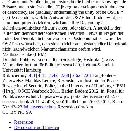
als Ganze und Schlichting unterstreicht die hierbei mitschwingende
Brisanz, wenn sie feststellt: „[D]iverging developments in the area
of democracy are gradually undermining the unity oft he OSCE.“
(17) Je nachdem, welche Antwort die OSZE hier finden wird, so
kann man prognostizieren, wird auch ihre Bedeutung als
sicherheitspolitischer Akteur steigen oder sinken. Angesichts der
laufenden demokratietheoretischen Debatten – etwa in Fragen der
radikalen Demokratietheorie oder der Postdemokratie – wäre der
OSZE zu wünschen, dass sie ein Mehr an substanzieller Demokratie
nicht irgendwelchen Marktmechanismen opfern wird.
Matthias Lemke (LEM)
Dr. phil., Politikwissenschaftler (Soziologe, Historiker), wiss.
Mitarbeiter, Institut für Politikwissenschaft, Helmut-Schmidt-
Universität Hamburg.
Rubrizierung:
4.3
|
4.41
|
4.42
|
2.68
|
2.62
|
2.61
Empfohlene
Zitierweise: Matthias Lemke, Rezension zu: Institute for Peace
Research and Security Policy at the University of Hamburg / IFSH
(Hrsg.): OSCE Yearbook 2011. Baden-Baden: 2012, in: Portal für
Politikwissenschaft, https://www.pw-portal.de/rezension/35230-
osce-yearbook-2011_42423, veröffentlicht am 26.07.2012.
Buch-
Nr.: 42423
Inhaltsverzeichnis
Rezension drucken
CC-BY-NC-SA
Rezension
Demokratie und Frieden