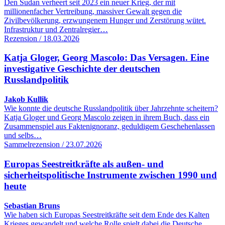
Den Sudan verheert seit 2023 ein neuer Krieg, der mit
millionenfacher Vertreibung, massiver Gewalt gegen die
Zivilbevölkerung, erzwungenem Hunger und Zerstörung wütet.
Infrastruktur und Zentralregier…
Rezension / 18.03.2026
Katja Gloger, Georg Mascolo: Das Versagen. Eine
investigative Geschichte der deutschen
Russlandpolitik
Jakob Kullik
Wie konnte die deutsche Russlandpolitik über Jahrzehnte scheitern?
Katja Gloger und Georg Mascolo zeigen in ihrem Buch, dass ein
Zusammenspiel aus Faktenignoranz, geduldigem Geschehenlassen
und selbs…
Sammelrezension / 23.07.2026
Europas Seestreitkräfte als außen- und
sicherheitspolitische Instrumente zwischen 1990 und
heute
Sebastian Bruns
Wie haben sich Europas Seestreitkräfte seit dem Ende des Kalten
Krieges gewandelt und welche Rolle spielt dabei die Deutsche