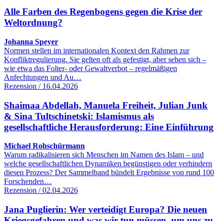
Alle Farben des Regenbogens gegen die Krise der
Weltordnung?
Johanna Speyer
Normen stellen im internationalen Kontext den Rahmen zur
Konfliktregulierung. Sie gelten oft als gefestigt, aber sehen sich –
wie etwa das Folter- oder Gewaltverbot – regelmäßigen
Anfechtungen und Au…
Rezension / 16.04.2026
Shaimaa Abdellah, Manuela Freiheit, Julian Junk
& Sina Tultschinetski: Islamismus als
gesellschaftliche Herausforderung: Eine Einführung
Michael Rohschürmann
Warum radikalisieren sich Menschen im Namen des Islam – und
welche gesellschaftlichen Dynamiken begünstigen oder verhindern
diesen Prozess? Der Sammelband bündelt Ergebnisse von rund 100
Forschenden…
Rezension / 02.04.2026
Jana Puglierin: Wer verteidigt Europa? Die neuen
Kriegsgefahren und was wir tun müssen, um uns zu