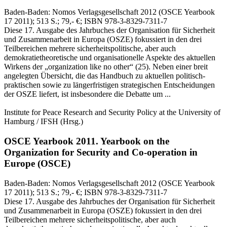
Baden-Baden:
Nomos Verlagsgesellschaft
2012
(OSCE Yearbook
17 2011)
; 513 S.
; 79,- €
; ISBN 978-3-8329-7311-7
Diese 17. Ausgabe des Jahrbuches der Organisation für Sicherheit
und Zusammenarbeit in Europa (OSZE) fokussiert in den drei
Teilbereichen mehrere sicherheitspolitische, aber auch
demokratietheoretische und organisationelle Aspekte des aktuellen
Wirkens der „organization like no other“ (25). Neben einer breit
angelegten Übersicht, die das Handbuch zu aktuellen politisch-
praktischen sowie zu längerfristigen strategischen Entscheidungen
der OSZE liefert, ist insbesondere die Debatte um ...
Institute for Peace Research and Security Policy at the University of
Hamburg / IFSH
(Hrsg.)
OSCE Yearbook 2011.
Yearbook on the
Organization for Security and Co-operation in
Europe (OSCE)
Baden-Baden:
Nomos Verlagsgesellschaft
2012
(OSCE Yearbook
17 2011)
; 513 S.
; 79,- €
; ISBN 978-3-8329-7311-7
Diese 17. Ausgabe des Jahrbuches der Organisation für Sicherheit
und Zusammenarbeit in Europa (OSZE) fokussiert in den drei
Teilbereichen mehrere sicherheitspolitische, aber auch