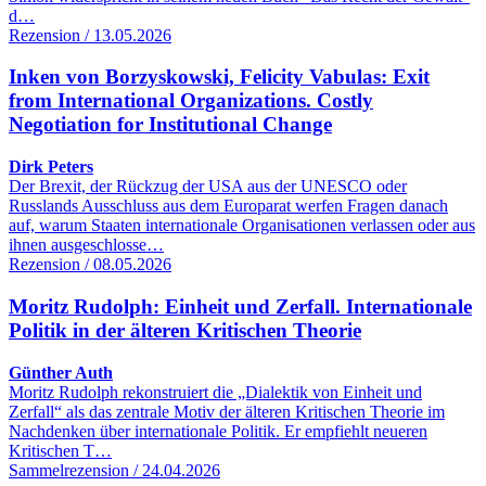
d…
Rezension / 13.05.2026
Inken von Borzyskowski, Felicity Vabulas: Exit
from International Organizations. Costly
Negotiation for Institutional Change
Dirk Peters
Der Brexit, der Rückzug der USA aus der UNESCO oder
Russlands Ausschluss aus dem Europarat werfen Fragen danach
auf, warum Staaten internationale Organisationen verlassen oder aus
ihnen ausgeschlosse…
Rezension / 08.05.2026
Moritz Rudolph: Einheit und Zerfall. Internationale
Politik in der älteren Kritischen Theorie
Günther Auth
Moritz Rudolph rekonstruiert die „Dialektik von Einheit und
Zerfall“ als das zentrale Motiv der älteren Kritischen Theorie im
Nachdenken über internationale Politik. Er empfiehlt neueren
Kritischen T…
Sammelrezension / 24.04.2026