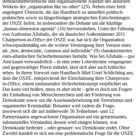
demokratietheoretische und organisationelle Aspekte des aktuellen
Wirkens der „organization like no other“ (25). Neben einer breit
angelegten Übersicht, die das Handbuch zu aktuellen politisch-
praktischen sowie zu längerfristigen strategischen Entscheidungen
der OSZE liefert, ist insbesondere die Debatte um die künftige
„human-dimension agenda“ (16) hervorzuheben. Unter der Führung
von Audronius Ažubalis, der als litauischer Außenminister 2011
Chairperson-in-Office der OSZE war, hat sich die Organisation
schwerpunktmäßig um die weitere Verstetigung ihrer Version eines
als „free, democratic, common and indivisible“ (9) charakterisierten
euro-atlantischen Sicherheitsraumes bemüht. Was bei Ažubalis – qua
Amt kaum verwunderlich – in eine reine Lobeshymne vergangener
und gegenwärtiger Praxis mündet, lässt sich aber auch kritischer
sehen. In ihrem Vorwort zum Handbuch führt Ursel Schlichting aus,
dass die OSZE, entsprechend der Einschätzung ihrer Chairperson-
in-Office, einem umfassenden Sicherheitskonzept verpflichtet sei.
Das kann viel heißen, muss es aber nicht – geht es doch um Fragen
der Einhaltung von Menschenrechten und der Förderung von
Demokratie sowie um die Auseinandersetzung mit Terrorismus und
organisierter Kriminalität. Brisanter wird zudem die Frage,
inwieweit sich die auf mittlerweile 56 Teilnehmer- und 12
Partnerstaaten angewachsene Organisation auf ein gemeinsames,
substanzielles Verständnis dessen wird einigen können, was
Demokratie bedeutet – oder genauer: wo Demokratie endet. Ohne
Zweifel handelt es sich um eine problematische Frage für die OSZE