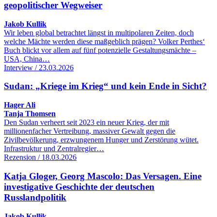
geopolitischer Wegweiser
Jakob Kullik
Wir leben global betrachtet längst in multipolaren Zeiten, doch
welche Mächte werden diese maßgeblich prägen? Volker Perthes‘
Buch blickt vor allem auf fünf potenzielle Gestaltungsmächte –
USA, China…
Interview / 23.03.2026
Sudan: „Kriege im Krieg“ und kein Ende in Sicht?
Hager Ali
Tanja Thomsen
Den Sudan verheert seit 2023 ein neuer Krieg, der mit
millionenfacher Vertreibung, massiver Gewalt gegen die
Zivilbevölkerung, erzwungenem Hunger und Zerstörung wütet.
Infrastruktur und Zentralregier…
Rezension / 18.03.2026
Katja Gloger, Georg Mascolo: Das Versagen. Eine
investigative Geschichte der deutschen
Russlandpolitik
Jakob Kullik