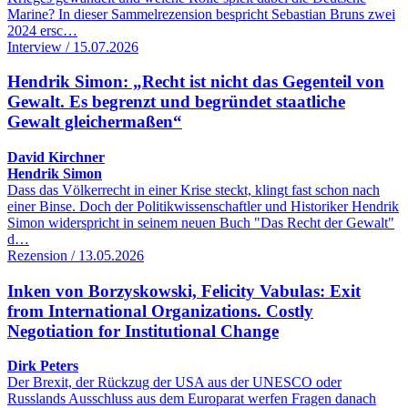
Marine? In dieser Sammelrezension bespricht Sebastian Bruns zwei
2024 ersc…
Interview / 15.07.2026
Hendrik Simon: „Recht ist nicht das Gegenteil von
Gewalt. Es begrenzt und begründet staatliche
Gewalt gleichermaßen“
David Kirchner
Hendrik Simon
Dass das Völkerrecht in einer Krise steckt, klingt fast schon nach
einer Binse. Doch der Politikwissenschaftler und Historiker Hendrik
Simon widerspricht in seinem neuen Buch "Das Recht der Gewalt"
d…
Rezension / 13.05.2026
Inken von Borzyskowski, Felicity Vabulas: Exit
from International Organizations. Costly
Negotiation for Institutional Change
Dirk Peters
Der Brexit, der Rückzug der USA aus der UNESCO oder
Russlands Ausschluss aus dem Europarat werfen Fragen danach