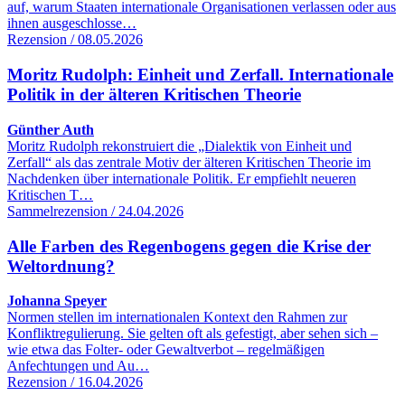
auf, warum Staaten internationale Organisationen verlassen oder aus
ihnen ausgeschlosse…
Rezension / 08.05.2026
Moritz Rudolph: Einheit und Zerfall. Internationale
Politik in der älteren Kritischen Theorie
Günther Auth
Moritz Rudolph rekonstruiert die „Dialektik von Einheit und
Zerfall“ als das zentrale Motiv der älteren Kritischen Theorie im
Nachdenken über internationale Politik. Er empfiehlt neueren
Kritischen T…
Sammelrezension / 24.04.2026
Alle Farben des Regenbogens gegen die Krise der
Weltordnung?
Johanna Speyer
Normen stellen im internationalen Kontext den Rahmen zur
Konfliktregulierung. Sie gelten oft als gefestigt, aber sehen sich –
wie etwa das Folter- oder Gewaltverbot – regelmäßigen
Anfechtungen und Au…
Rezension / 16.04.2026