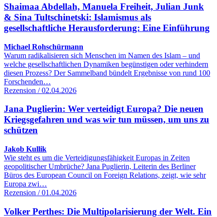
Shaimaa Abdellah, Manuela Freiheit, Julian Junk
& Sina Tultschinetski: Islamismus als
gesellschaftliche Herausforderung: Eine Einführung
Michael Rohschürmann
Warum radikalisieren sich Menschen im Namen des Islam – und
welche gesellschaftlichen Dynamiken begünstigen oder verhindern
diesen Prozess? Der Sammelband bündelt Ergebnisse von rund 100
Forschenden…
Rezension / 02.04.2026
Jana Puglierin: Wer verteidigt Europa? Die neuen
Kriegsgefahren und was wir tun müssen, um uns zu
schützen
Jakob Kullik
Wie steht es um die Verteidigungsfähigkeit Europas in Zeiten
geopolitischer Umbrüche? Jana Puglierin, Leiterin des Berliner
Büros des European Council on Foreign Relations, zeigt, wie sehr
Europa zwi…
Rezension / 01.04.2026
Volker Perthes: Die Multipolarisierung der Welt. Ein