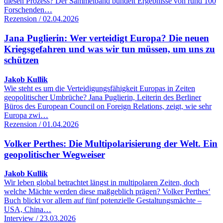
diesen Prozess? Der Sammelband bündelt Ergebnisse von rund 100
Forschenden…
Rezension / 02.04.2026
Jana Puglierin: Wer verteidigt Europa? Die neuen
Kriegsgefahren und was wir tun müssen, um uns zu
schützen
Jakob Kullik
Wie steht es um die Verteidigungsfähigkeit Europas in Zeiten
geopolitischer Umbrüche? Jana Puglierin, Leiterin des Berliner
Büros des European Council on Foreign Relations, zeigt, wie sehr
Europa zwi…
Rezension / 01.04.2026
Volker Perthes: Die Multipolarisierung der Welt. Ein
geopolitischer Wegweiser
Jakob Kullik
Wir leben global betrachtet längst in multipolaren Zeiten, doch
welche Mächte werden diese maßgeblich prägen? Volker Perthes‘
Buch blickt vor allem auf fünf potenzielle Gestaltungsmächte –
USA, China…
Interview / 23.03.2026