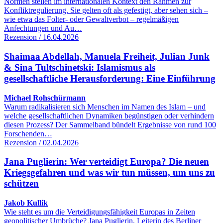
Normen stellen im internationalen Kontext den Rahmen zur
Konfliktregulierung. Sie gelten oft als gefestigt, aber sehen sich –
wie etwa das Folter- oder Gewaltverbot – regelmäßigen
Anfechtungen und Au…
Rezension / 16.04.2026
Shaimaa Abdellah, Manuela Freiheit, Julian Junk
& Sina Tultschinetski: Islamismus als
gesellschaftliche Herausforderung: Eine Einführung
Michael Rohschürmann
Warum radikalisieren sich Menschen im Namen des Islam – und
welche gesellschaftlichen Dynamiken begünstigen oder verhindern
diesen Prozess? Der Sammelband bündelt Ergebnisse von rund 100
Forschenden…
Rezension / 02.04.2026
Jana Puglierin: Wer verteidigt Europa? Die neuen
Kriegsgefahren und was wir tun müssen, um uns zu
schützen
Jakob Kullik
Wie steht es um die Verteidigungsfähigkeit Europas in Zeiten
geopolitischer Umbrüche? Jana Puglierin, Leiterin des Berliner