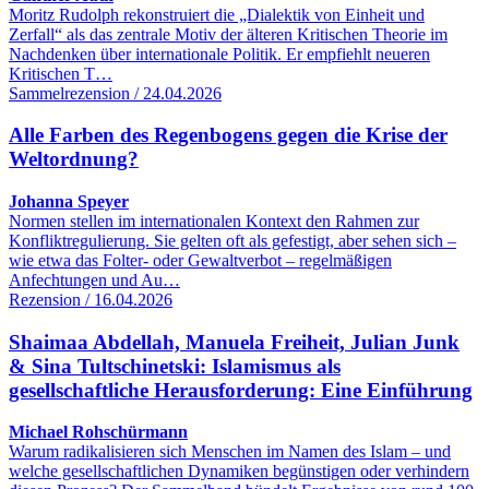
Moritz Rudolph rekonstruiert die „Dialektik von Einheit und
Zerfall“ als das zentrale Motiv der älteren Kritischen Theorie im
Nachdenken über internationale Politik. Er empfiehlt neueren
Kritischen T…
Sammelrezension / 24.04.2026
Alle Farben des Regenbogens gegen die Krise der
Weltordnung?
Johanna Speyer
Normen stellen im internationalen Kontext den Rahmen zur
Konfliktregulierung. Sie gelten oft als gefestigt, aber sehen sich –
wie etwa das Folter- oder Gewaltverbot – regelmäßigen
Anfechtungen und Au…
Rezension / 16.04.2026
Shaimaa Abdellah, Manuela Freiheit, Julian Junk
& Sina Tultschinetski: Islamismus als
gesellschaftliche Herausforderung: Eine Einführung
Michael Rohschürmann
Warum radikalisieren sich Menschen im Namen des Islam – und
welche gesellschaftlichen Dynamiken begünstigen oder verhindern