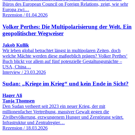
Büros des European Council on Foreign Relations, zeigt, wie sehr
Europa zwi…
Rezension / 01.04.2026
Volker Perthes: Die Multipolarisierung der Welt. Ein
geopolitischer Wegweiser
Jakob Kullik
Wir leben global betrachtet längst in multipolaren Zeiten, doch
welche Mächte werden diese maßgeblich prägen? Volker Perthes‘
Buch blickt vor allem auf fünf potenzielle Gestaltungsmächte –
USA, China…
Interview / 23.03.2026
Sudan: „Kriege im Krieg“ und kein Ende in Sicht?
Hager Ali
Tanja Thomsen
Den Sudan verheert seit 2023 ein neuer Krieg, der mit
millionenfacher Vertreibung, massiver Gewalt gegen die
Zivilbevölkerung, erzwungenem Hunger und Zerstörung wütet.
Infrastruktur und Zentralregier…
Rezension / 18.03.2026