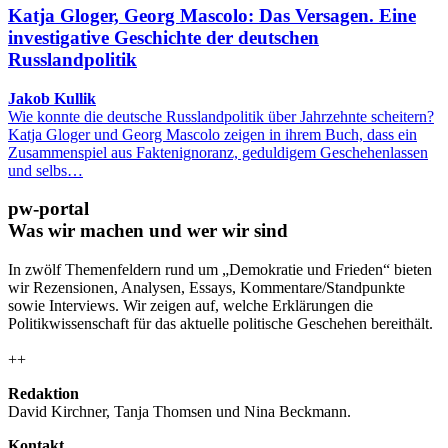
Katja Gloger, Georg Mascolo: Das Versagen. Eine
investigative Geschichte der deutschen
Russlandpolitik
Jakob Kullik
Wie konnte die deutsche Russlandpolitik über Jahrzehnte scheitern?
Katja Gloger und Georg Mascolo zeigen in ihrem Buch, dass ein
Zusammenspiel aus Faktenignoranz, geduldigem Geschehenlassen
und selbs…
pw-portal
Was wir machen und wer wir sind
In zwölf Themenfeldern rund um „Demokratie und Frieden“ bieten
wir Rezensionen, Analysen, Essays, Kommentare/Standpunkte
sowie Interviews. Wir zeigen auf, welche Erklärungen die
Politikwissenschaft für das aktuelle politische Geschehen bereithält.
++
Redaktion
David Kirchner, Tanja Thomsen
und
Nina Beckmann.
Kontakt