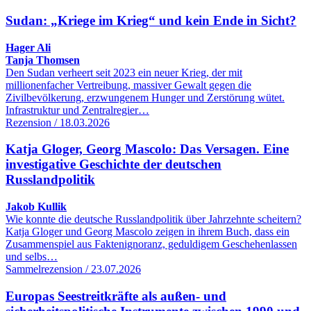
Sudan: „Kriege im Krieg“ und kein Ende in Sicht?
Hager Ali
Tanja Thomsen
Den Sudan verheert seit 2023 ein neuer Krieg, der mit
millionenfacher Vertreibung, massiver Gewalt gegen die
Zivilbevölkerung, erzwungenem Hunger und Zerstörung wütet.
Infrastruktur und Zentralregier…
Rezension / 18.03.2026
Katja Gloger, Georg Mascolo: Das Versagen. Eine
investigative Geschichte der deutschen
Russlandpolitik
Jakob Kullik
Wie konnte die deutsche Russlandpolitik über Jahrzehnte scheitern?
Katja Gloger und Georg Mascolo zeigen in ihrem Buch, dass ein
Zusammenspiel aus Faktenignoranz, geduldigem Geschehenlassen
und selbs…
Sammelrezension / 23.07.2026
Europas Seestreitkräfte als außen- und