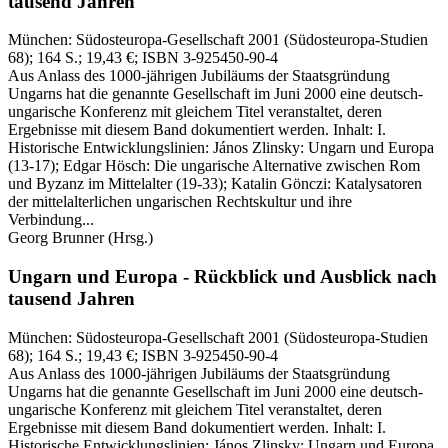
tausend Jahren
München:
Südosteuropa-Gesellschaft
2001
(Südosteuropa-Studien
68)
; 164 S.
; 19,43 €
; ISBN 3-925450-90-4
Aus Anlass des 1000-jährigen Jubiläums der Staatsgründung
Ungarns hat die genannte Gesellschaft im Juni 2000 eine deutsch-
ungarische Konferenz mit gleichem Titel veranstaltet, deren
Ergebnisse mit diesem Band dokumentiert werden. Inhalt: I.
Historische Entwicklungslinien: János Zlinsky: Ungarn und Europa
(13-17); Edgar Hösch: Die ungarische Alternative zwischen Rom
und Byzanz im Mittelalter (19-33); Katalin Gönczi: Katalysatoren
der mittelalterlichen ungarischen Rechtskultur und ihre
Verbindung...
Georg Brunner
(Hrsg.)
Ungarn und Europa - Rückblick und Ausblick nach
tausend Jahren
München:
Südosteuropa-Gesellschaft
2001
(Südosteuropa-Studien
68)
; 164 S.
; 19,43 €
; ISBN 3-925450-90-4
Aus Anlass des 1000-jährigen Jubiläums der Staatsgründung
Ungarns hat die genannte Gesellschaft im Juni 2000 eine deutsch-
ungarische Konferenz mit gleichem Titel veranstaltet, deren
Ergebnisse mit diesem Band dokumentiert werden. Inhalt: I.
Historische Entwicklungslinien: János Zlinsky: Ungarn und Europa