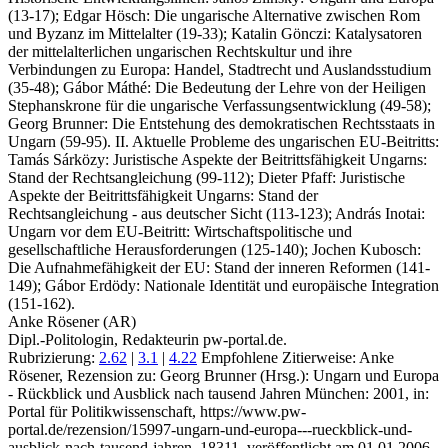
(13-17); Edgar Hösch: Die ungarische Alternative zwischen Rom
und Byzanz im Mittelalter (19-33); Katalin Gönczi: Katalysatoren
der mittelalterlichen ungarischen Rechtskultur und ihre
Verbindungen zu Europa: Handel, Stadtrecht und Auslandsstudium
(35-48); Gábor Máthé: Die Bedeutung der Lehre von der Heiligen
Stephanskrone für die ungarische Verfassungsentwicklung (49-58);
Georg Brunner: Die Entstehung des demokratischen Rechtsstaats in
Ungarn (59-95). II. Aktuelle Probleme des ungarischen EU-Beitritts:
Tamás Sárközy: Juristische Aspekte der Beitrittsfähigkeit Ungarns:
Stand der Rechtsangleichung (99-112); Dieter Pfaff: Juristische
Aspekte der Beitrittsfähigkeit Ungarns: Stand der
Rechtsangleichung - aus deutscher Sicht (113-123); András Inotai:
Ungarn vor dem EU-Beitritt: Wirtschaftspolitische und
gesellschaftliche Herausforderungen (125-140); Jochen Kubosch:
Die Aufnahmefähigkeit der EU: Stand der inneren Reformen (141-
149); Gábor Erdödy: Nationale Identität und europäische Integration
(151-162).
Anke Rösener (AR)
Dipl.-Politologin, Redakteurin pw-portal.de.
Rubrizierung:
2.62
|
3.1
|
4.22
Empfohlene Zitierweise: Anke
Rösener, Rezension zu: Georg Brunner
(Hrsg.): Ungarn und Europa
- Rückblick und Ausblick nach tausend Jahren München: 2001, in:
Portal für Politikwissenschaft, https://www.pw-
portal.de/rezension/15997-ungarn-und-europa---rueckblick-und-
ausblick-nach-tausend-jahren_18311, veröffentlicht am 01.01.2006.