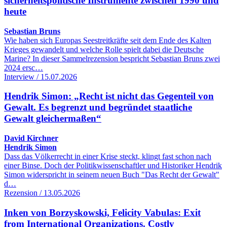
sicherheitspolitische Instrumente zwischen 1990 und
heute
Sebastian Bruns
Wie haben sich Europas Seestreitkräfte seit dem Ende des Kalten
Krieges gewandelt und welche Rolle spielt dabei die Deutsche
Marine? In dieser Sammelrezension bespricht Sebastian Bruns zwei
2024 ersc…
Interview / 15.07.2026
Hendrik Simon: „Recht ist nicht das Gegenteil von
Gewalt. Es begrenzt und begründet staatliche
Gewalt gleichermaßen“
David Kirchner
Hendrik Simon
Dass das Völkerrecht in einer Krise steckt, klingt fast schon nach
einer Binse. Doch der Politikwissenschaftler und Historiker Hendrik
Simon widerspricht in seinem neuen Buch "Das Recht der Gewalt"
d…
Rezension / 13.05.2026
Inken von Borzyskowski, Felicity Vabulas: Exit
from International Organizations. Costly