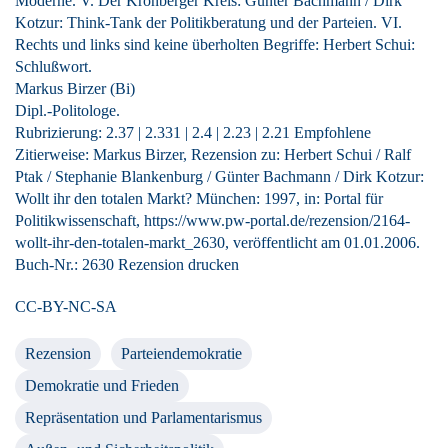
Moderne. V. Der Kronberger Kreis: Günter Bachmann / Dirk
Kotzur: Think-Tank der Politikberatung und der Parteien. VI.
Rechts und links sind keine überholten Begriffe: Herbert Schui:
Schlußwort.
Markus Birzer (Bi)
Dipl.-Politologe.
Rubrizierung:
2.37
|
2.331
|
2.4
|
2.23
|
2.21
Empfohlene
Zitierweise: Markus Birzer, Rezension zu: Herbert Schui / Ralf
Ptak / Stephanie Blankenburg / Günter Bachmann / Dirk Kotzur
:
Wollt ihr den totalen Markt? München: 1997, in: Portal für
Politikwissenschaft, https://www.pw-portal.de/rezension/2164-
wollt-ihr-den-totalen-markt_2630, veröffentlicht am 01.01.2006.
Buch-Nr.: 2630
Rezension drucken
CC-BY-NC-SA
Rezension
Parteiendemokratie
Demokratie und Frieden
Repräsentation und Parlamentarismus