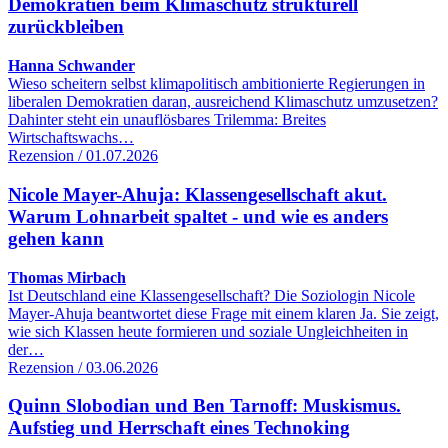
Demokratien beim Klimaschutz strukturell
zurückbleiben
Hanna Schwander
Wieso scheitern selbst klimapolitisch ambitionierte Regierungen in
liberalen Demokratien daran, ausreichend Klimaschutz umzusetzen?
Dahinter steht ein unauflösbares Trilemma: Breites
Wirtschaftswachs…
Rezension / 01.07.2026
Nicole Mayer-Ahuja: Klassengesellschaft akut.
Warum Lohnarbeit spaltet - und wie es anders
gehen kann
Thomas Mirbach
Ist Deutschland eine Klassengesellschaft? Die Soziologin Nicole
Mayer-Ahuja beantwortet diese Frage mit einem klaren Ja. Sie zeigt,
wie sich Klassen heute formieren und soziale Ungleichheiten in
der…
Rezension / 03.06.2026
Quinn Slobodian und Ben Tarnoff: Muskismus.
Aufstieg und Herrschaft eines Technoking