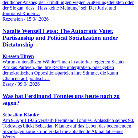
deutlicher Anstieg der Ermittlungen wegen Äußerungsdelikten oder
der Slogan, dass „Hass keine Meinung“ sei: Der Jurist und
Journalist Ronen…
Rezension / 15.04.2026
Natalie Wenzell Letsa: The Autocratic Voter.
Partisanship and Political Socialization under
Dictatorship
Kressen Thyen
Warum unterstützen Wähler*innen in autoritär regierten Staaten
Afrikas Parteien, die ihre Rechte untergraben, oder geben
demokratischen Oppositionsparteien ihre Stimme, die kaum
Chancen auf politisch…
Essay / 09.04.2026
Was hat Ferdinand Tönnies uns heute noch zu
sagen?
Sebastian Klauke
Am 9. April 1936 verstarb Ferdinand Tönnies. Anlässlich seines 90.
Todestags blickt Sebastian Klauke auf das Leben des bedeutenden
Soziologen zurück und erklärt die anhaltende Aktualität seines
Werks…