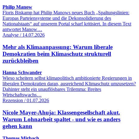
Philip Manow
Floris Biskamp hat Philip Manows neues Buch „Spaltungslinien:
Europas Parteiensysteme und die Dekonsolidierung des
Nationalstaats“ auf unserem Portal scharf kritisiert. In diesem Text
antwortet Manow…
Analyse / 14.07.2026
Mehr als Klimaanpassung: Warum liberale
Demokratien beim Klimaschutz strukturell
zurückbleiben
Hanna Schwander
Wieso scheitern selbst klimapolitisch ambitionierte Regierungen in
liberalen Demokratien daran, ausreichend Klimaschutz umzusetzen?
Dahinter steht ein unauflösbares Trilemma: Breites
Wirtschaftswachs…
Rezension / 01.07.2026
Nicole Mayer-Ahuja: Klassengesellschaft akut.
Warum Lohnarbeit spaltet - und wie es anders
gehen kann
Thomas Mirbach