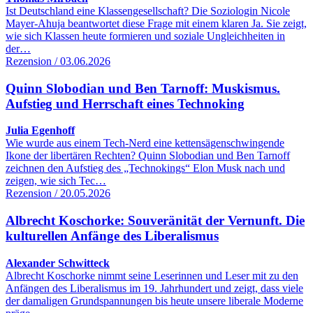
Ist Deutschland eine Klassengesellschaft? Die Soziologin Nicole
Mayer-Ahuja beantwortet diese Frage mit einem klaren Ja. Sie zeigt,
wie sich Klassen heute formieren und soziale Ungleichheiten in
der…
Rezension / 03.06.2026
Quinn Slobodian und Ben Tarnoff: Muskismus.
Aufstieg und Herrschaft eines Technoking
Julia Egenhoff
Wie wurde aus einem Tech-Nerd eine kettensägenschwingende
Ikone der libertären Rechten? Quinn Slobodian und Ben Tarnoff
zeichnen den Aufstieg des „Technokings“ Elon Musk nach und
zeigen, wie sich Tec…
Rezension / 20.05.2026
Albrecht Koschorke: Souveränität der Vernunft. Die
kulturellen Anfänge des Liberalismus
Alexander Schwitteck
Albrecht Koschorke nimmt seine Leserinnen und Leser mit zu den
Anfängen des Liberalismus im 19. Jahrhundert und zeigt, dass viele
der damaligen Grundspannungen bis heute unsere liberale Moderne