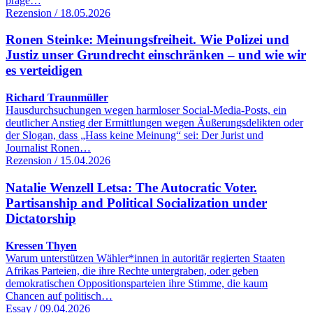
präge…
Rezension / 18.05.2026
Ronen Steinke: Meinungsfreiheit. Wie Polizei und
Justiz unser Grundrecht einschränken – und wie wir
es verteidigen
Richard Traunmüller
Hausdurchsuchungen wegen harmloser Social-Media-Posts, ein
deutlicher Anstieg der Ermittlungen wegen Äußerungsdelikten oder
der Slogan, dass „Hass keine Meinung“ sei: Der Jurist und
Journalist Ronen…
Rezension / 15.04.2026
Natalie Wenzell Letsa: The Autocratic Voter.
Partisanship and Political Socialization under
Dictatorship
Kressen Thyen
Warum unterstützen Wähler*innen in autoritär regierten Staaten
Afrikas Parteien, die ihre Rechte untergraben, oder geben
demokratischen Oppositionsparteien ihre Stimme, die kaum
Chancen auf politisch…
Essay / 09.04.2026