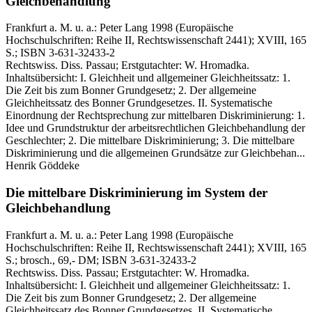
Gleichbehandlung
Frankfurt a. M. u. a.:
Peter Lang
1998
(Europäische
Hochschulschriften: Reihe II, Rechtswissenschaft 2441)
; XVIII, 165
S.
; ISBN 3-631-32433-2
Rechtswiss. Diss. Passau; Erstgutachter: W. Hromadka.
Inhaltsübersicht: I. Gleichheit und allgemeiner Gleichheitssatz: 1.
Die Zeit bis zum Bonner Grundgesetz; 2. Der allgemeine
Gleichheitssatz des Bonner Grundgesetzes. II. Systematische
Einordnung der Rechtsprechung zur mittelbaren Diskriminierung: 1.
Idee und Grundstruktur der arbeitsrechtlichen Gleichbehandlung der
Geschlechter; 2. Die mittelbare Diskriminierung; 3. Die mittelbare
Diskriminierung und die allgemeinen Grundsätze zur Gleichbehan...
Henrik Göddeke
Die mittelbare Diskriminierung im System der
Gleichbehandlung
Frankfurt a. M. u. a.:
Peter Lang
1998
(Europäische
Hochschulschriften: Reihe II, Rechtswissenschaft 2441)
; XVIII, 165
S.
; brosch., 69,- DM
; ISBN 3-631-32433-2
Rechtswiss. Diss. Passau; Erstgutachter: W. Hromadka.
Inhaltsübersicht: I. Gleichheit und allgemeiner Gleichheitssatz: 1.
Die Zeit bis zum Bonner Grundgesetz; 2. Der allgemeine
Gleichheitssatz des Bonner Grundgesetzes. II. Systematische