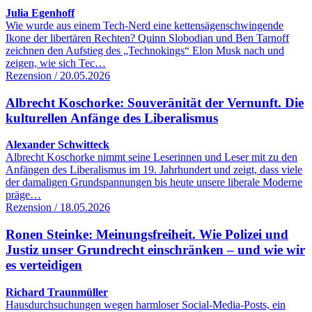
Julia Egenhoff
Wie wurde aus einem Tech-Nerd eine kettensägenschwingende
Ikone der libertären Rechten? Quinn Slobodian und Ben Tarnoff
zeichnen den Aufstieg des „Technokings“ Elon Musk nach und
zeigen, wie sich Tec…
Rezension / 20.05.2026
Albrecht Koschorke: Souveränität der Vernunft. Die
kulturellen Anfänge des Liberalismus
Alexander Schwitteck
Albrecht Koschorke nimmt seine Leserinnen und Leser mit zu den
Anfängen des Liberalismus im 19. Jahrhundert und zeigt, dass viele
der damaligen Grundspannungen bis heute unsere liberale Moderne
präge…
Rezension / 18.05.2026
Ronen Steinke: Meinungsfreiheit. Wie Polizei und
Justiz unser Grundrecht einschränken – und wie wir
es verteidigen
Richard Traunmüller
Hausdurchsuchungen wegen harmloser Social-Media-Posts, ein