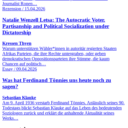
Journalist Ronen…
Rezension / 15.04.2026
Natalie Wenzell Letsa: The Autocratic Voter.
Partisanship and Political Socialization under
Dictatorship
Kressen Thyen
Warum unterstützen Wähler*innen in autoritär regierten Staaten
Afrikas Parteien, die ihre Rechte untergraben, oder geben
demokratischen Oppositionsparteien ihre Stimme, die kaum
Chancen auf politisch…
Essay / 09.04.2026
Was hat Ferdinand Tönnies uns heute noch zu
sagen?
Sebastian Klauke
Am 9. April 1936 verstarb Ferdinand Tönnies. Anlässlich seines 90.
Todestags blickt Sebastian Klauke auf das Leben des bedeutenden
Soziologen zurück und erklärt die anhaltende Aktualität seines
Werks…