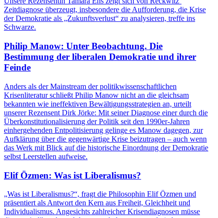
Unsere Rezensentin Tamara Ehs zeigt sich von Reckwitz‘
Zeitdiagnose überzeugt, insbesondere die Aufforderung, die Krise
der Demokratie als „Zukunftsverlust“ zu analysieren, treffe ins
Schwarze.
Philip Manow: Unter Beobachtung. Die
Bestimmung der liberalen Demokratie und ihrer
Feinde
Anders als der Mainstream der politikwissenschaftlichen
Krisenliteratur schließt Philip Manow nicht an die gleichsam
bekannten wie ineffektiven Bewältigungsstrategien an, urteilt
unserer Rezensent Dirk Jörke: Mit seiner Diagnose einer durch die
Überkonstitutionalisierung der Politik seit den 1990er-Jahren
einhergehenden Entpolitisierung gelinge es Manow dagegen, zur
Aufklärung über die gegenwärtige Krise beizutragen – auch wenn
das Werk mit Blick auf die historische Einordnung der Demokratie
selbst Leerstellen aufweise.
Elif Özmen: Was ist Liberalismus?
„Was ist Liberalismus?“, fragt die Philosophin Elif Özmen und
präsentiert als Antwort den Kern aus Freiheit, Gleichheit und
Individualismus. Angesichts zahlreicher Krisendiagnosen müsse