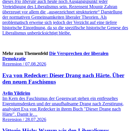
dieses
trio liberale
auch heute noch Ausgangspunkt jeder
Verteidigung des Liberalismus sein. Rezensent Mounir Zahran
überzeugt vor allem die „ausgezeichnet strukturierte“ Darstellung
der normativen Gemeinsamkeiten liberaler Theorien. Als
problematisch erweise sich jedoch der Verzicht auf eine tiefere
historische Einordnung, da so die spezifische historische Genese des
Liberalismus unberücksichtigt bleibe.
Mehr zum Themenfeld
Die Versprechen der liberalen
Demokratie
Rezension / 07.08.2026
Eva von Redecker: Dieser Drang nach Härte. Über
den neuen Faschismus
Aylin Yildirim
Im Kern des Faschismus der Gegenwart stehen ein entfesseltes
Eigentumsdenken und der unaufhaltsame Drang nach Zerstörung,
analysiert Eva von Redecker in ihrem Buch "Dieser Drang nach
Härte". Damit le…
Rezension / 28.07.2026
Vittorio Hösle: Warum wir den Liberalismus