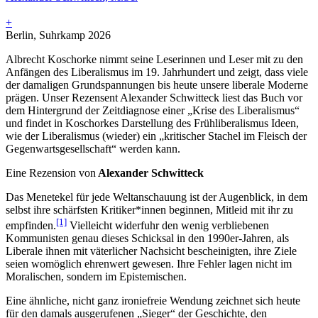
+
Berlin, Suhrkamp 2026
Albrecht Koschorke nimmt seine Leserinnen und Leser mit zu den
Anfängen des Liberalismus im 19. Jahrhundert und zeigt, dass viele
der damaligen Grundspannungen bis heute unsere liberale Moderne
prägen. Unser Rezensent Alexander Schwitteck liest das Buch vor
dem Hintergrund der Zeitdiagnose einer „Krise des Liberalismus“
und findet in Koschorkes Darstellung des Frühliberalismus Ideen,
wie der Liberalismus (wieder) ein „kritischer Stachel im Fleisch der
Gegenwartsgesellschaft“ werden kann.
Eine Rezension von
Alexander Schwitteck
Das Menetekel für jede Weltanschauung ist der Augenblick, in dem
selbst ihre schärfsten Kritiker*innen beginnen, Mitleid mit ihr zu
[1]
empfinden.
Vielleicht widerfuhr den wenig verbliebenen
Kommunisten genau dieses Schicksal in den 1990er-Jahren, als
Liberale ihnen mit väterlicher Nachsicht bescheinigten, ihre Ziele
seien womöglich ehrenwert gewesen. Ihre Fehler lagen nicht im
Moralischen, sondern im Epistemischen.
Eine ähnliche, nicht ganz ironiefreie Wendung zeichnet sich heute
für den damals ausgerufenen „Sieger“ der Geschichte, den