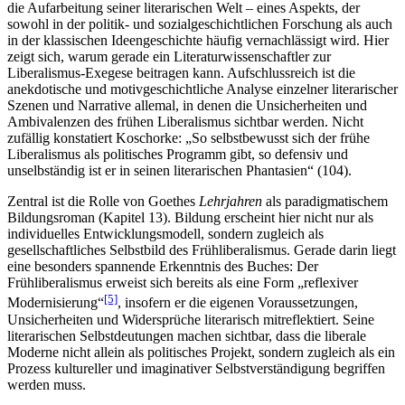
die Aufarbeitung seiner literarischen Welt – eines Aspekts, der
sowohl in der politik- und sozialgeschichtlichen Forschung als auch
in der klassischen Ideengeschichte häufig vernachlässigt wird. Hier
zeigt sich, warum gerade ein Literaturwissenschaftler zur
Liberalismus-Exegese beitragen kann. Aufschlussreich ist die
anekdotische und motivgeschichtliche Analyse einzelner literarischer
Szenen und Narrative allemal, in denen die Unsicherheiten und
Ambivalenzen des frühen Liberalismus sichtbar werden. Nicht
zufällig konstatiert Koschorke: „So selbstbewusst sich der frühe
Liberalismus als politisches Programm gibt, so defensiv und
unselbständig ist er in seinen literarischen Phantasien“ (104).
Zentral ist die Rolle von Goethes
Lehrjahren
als paradigmatischem
Bildungsroman (Kapitel 13). Bildung erscheint hier nicht nur als
individuelles Entwicklungsmodell, sondern zugleich als
gesellschaftliches Selbstbild des Frühliberalismus. Gerade darin liegt
eine besonders spannende Erkenntnis des Buches: Der
Frühliberalismus erweist sich bereits als eine Form „reflexiver
[5]
Modernisierung“
, insofern er die eigenen Voraussetzungen,
Unsicherheiten und Widersprüche literarisch mitreflektiert. Seine
literarischen Selbstdeutungen machen sichtbar, dass die liberale
Moderne nicht allein als politisches Projekt, sondern zugleich als ein
Prozess kultureller und imaginativer Selbstverständigung begriffen
werden muss.