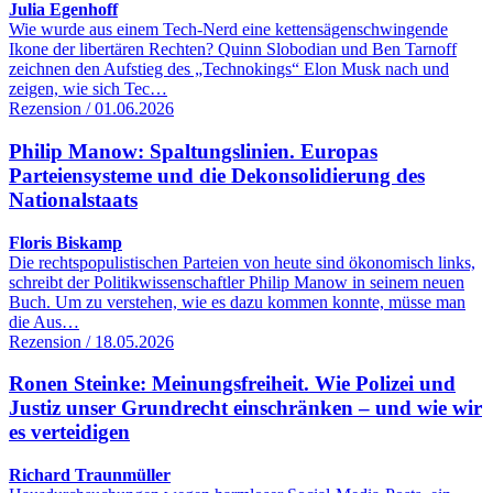
Julia Egenhoff
Wie wurde aus einem Tech-Nerd eine kettensägenschwingende
Ikone der libertären Rechten? Quinn Slobodian und Ben Tarnoff
zeichnen den Aufstieg des „Technokings“ Elon Musk nach und
zeigen, wie sich Tec…
Rezension / 01.06.2026
Philip Manow: Spaltungslinien. Europas
Parteiensysteme und die Dekonsolidierung des
Nationalstaats
Floris Biskamp
Die rechtspopulistischen Parteien von heute sind ökonomisch links,
schreibt der Politikwissenschaftler Philip Manow in seinem neuen
Buch. Um zu verstehen, wie es dazu kommen konnte, müsse man
die Aus…
Rezension / 18.05.2026
Ronen Steinke: Meinungsfreiheit. Wie Polizei und
Justiz unser Grundrecht einschränken – und wie wir
es verteidigen
Richard Traunmüller