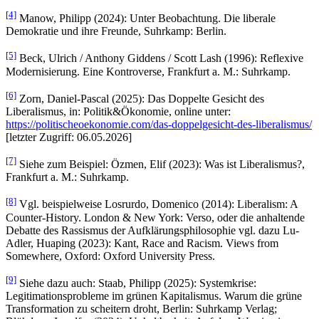
[4]
Manow, Philipp (2024): Unter Beobachtung. Die liberale
Demokratie und ihre Freunde, Suhrkamp: Berlin.
[5]
Beck, Ulrich / Anthony Giddens / Scott Lash (1996): Reflexive
Modernisierung. Eine Kontroverse, Frankfurt a. M.: Suhrkamp.
[6]
Zorn, Daniel-Pascal (2025): Das Doppelte Gesicht des
Liberalismus, in: Politik&Ökonomie, online unter:
https://politischeoekonomie.com/das-doppelgesicht-des-liberalismus/
[letzter Zugriff: 06.05.2026]
[7]
Siehe zum Beispiel: Özmen, Elif (2023): Was ist Liberalismus?,
Frankfurt a. M.: Suhrkamp.
[8]
Vgl. beispielweise Losrurdo, Domenico (2014): Liberalism: A
Counter-History. London & New York: Verso, oder die anhaltende
Debatte des Rassismus der Aufklärungsphilosophie vgl. dazu Lu-
Adler, Huaping (2023): Kant, Race and Racism. Views from
Somewhere, Oxford: Oxford University Press.
[9]
Siehe dazu auch: Staab, Philipp (2025): Systemkrise:
Legitimationsprobleme im grünen Kapitalismus. Warum die grüne
Transformation zu scheitern droht, Berlin: Suhrkamp Verlag;