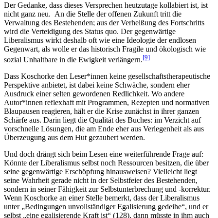
Der Gedanke, dass dieses Versprechen heutzutage kollabiert ist, ist
nicht ganz neu. An die Stelle der offenen Zukunft tritt die
Verwaltung des Bestehenden; aus der Verheißung des Fortschritts
wird die Verteidigung des Status quo. Der gegenwärtige
Liberalismus wirkt deshalb oft wie eine Ideologie der endlosen
Gegenwart, als wolle er das historisch Fragile und ökologisch wie
[9]
sozial Unhaltbare in die Ewigkeit verlängern.
Dass Koschorke den Leser*innen keine gesellschaftstherapeutische
Perspektive anbietet, ist dabei keine Schwäche, sondern eher
Ausdruck einer selten gewordenen Redlichkeit. Wo andere
Autor*innen reflexhaft mit Programmen, Rezepten und normativen
Blaupausen reagieren, hält er die Krise zunächst in ihrer ganzen
Schärfe aus. Darin liegt die Qualität des Buches: im Verzicht auf
vorschnelle Lösungen, die am Ende eher aus Verlegenheit als aus
Überzeugung aus dem Hut gezaubert werden.
Und doch drängt sich beim Lesen eine weiterführende Frage auf:
Könnte der Liberalismus selbst noch Ressourcen besitzen, die über
seine gegenwärtige Erschöpfung hinausweisen? Vielleicht liegt
seine Wahrheit gerade nicht in der Selbstfeier des Bestehenden,
sondern in seiner Fähigkeit zur Selbstunterbrechung und -korrektur.
Wenn Koschorke an einer Stelle bemerkt, dass der Liberalismus
unter „Bedingungen unvollständiger Egalisierung gedeihe“, und er
selbst „eine egalisierende Kraft ist“ (128), dann müsste in ihm auch