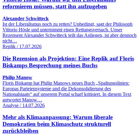
reformieren müssen, statt ihn aufzugeben
Alexander Schwitteck
Ist der Liberalismus noch zu retten? Unbedingt, sagt der Philosoph
Vittorio Hösle und unternimmt einen Rettungsversuch. Unser
Rezensent Alexander Schwitteck teilt das Anliegen, ist aber dennoch
nicht…
Replik / 17.07.2026
Die Rezension als Projektion: Eine Replik auf Floris
Biskamps Besprechung meines Buchs
Philip Manow
Floris Biskamp hat Philip Manows neues Buch „Spaltungslinien:
Europas Parteiensysteme und die Dekonsolidierung des
Nationalstaats“ auf unserem Portal scharf kritisiert. In diesem Text
antwortet Manow…
Analyse / 14.07.2026
Mehr als Klimaanpassung: Warum liberale
Demokratien beim Klimaschutz strukturell
zurückbleiben