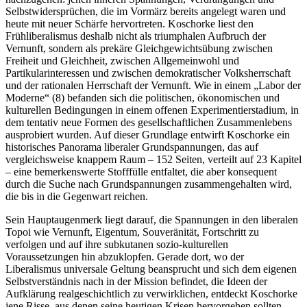
Selbstwidersprüchen, die im Vormärz bereits angelegt waren und
heute mit neuer Schärfe hervortreten. Koschorke liest den
Frühliberalismus deshalb nicht als triumphalen Aufbruch der
Vernunft, sondern als prekäre Gleichgewichtsübung zwischen
Freiheit und Gleichheit, zwischen Allgemeinwohl und
Partikularinteressen und zwischen demokratischer Volksherrschaft
und der rationalen Herrschaft der Vernunft. Wie in einem „Labor der
Moderne“ (8) befanden sich die politischen, ökonomischen und
kulturellen Bedingungen in einem offenen Experimentierstadium, in
dem tentativ neue Formen des gesellschaftlichen Zusammenlebens
ausprobiert wurden. Auf dieser Grundlage entwirft Koschorke ein
historisches Panorama liberaler Grundspannungen, das auf
vergleichsweise knappem Raum – 152 Seiten, verteilt auf 23 Kapitel
– eine bemerkenswerte Stofffülle entfaltet, die aber konsequent
durch die Suche nach Grundspannungen zusammengehalten wird,
die bis in die Gegenwart reichen.
Sein Hauptaugenmerk liegt darauf, die Spannungen in den liberalen
Topoi wie Vernunft, Eigentum, Souveränität, Fortschritt zu
verfolgen und auf ihre subkutanen sozio-kulturellen
Voraussetzungen hin abzuklopfen. Gerade dort, wo der
Liberalismus universale Geltung beansprucht und sich dem eigenen
Selbstverständnis nach in der Mission befindet, die Ideen der
Aufklärung realgeschichtlich zu verwirklichen, entdeckt Koschorke
jene Risse, aus denen seine heutigen Krisen hervorgehen sollten.