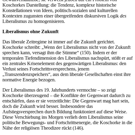
Koschorkes Darstellung: die Tendenz, komplexe historische
Konstellationen von Ideen, politisch-sozialen und kulturellen
Kontexten zugunsten einer übergreifenden diskursiven Logik
des
Liberalismus zu homogenisieren.
Liberalismus ohne Zukunft
Das liberale Zeitregime ist immer auf die Zukunft gerichtet.
Koschorke schreibt: „Wenn der Liberalismus nicht von der Zukunft
sprechen kann, versagt ihm die Stimme“ (150). Indem er der
temporalen Tiefendimension des Liberalismus nachspürt, stößt er auf
ein zentrales Krisenelement des gegenwärtigen Liberalismus: den
Verlust seines Fortschrittsversprechens, jenem
„Transzendenzspeichers“, aus dem liberale Gesellschaften einst ihre
normative Energie bezogen.
Der Liberalismus des 19. Jahrhunderts vermochte – so zeigt
Koschorke überzeugend – die Konflikte der Gegenwart dadurch zu
entschärfen, dass er sie verzeitlichte: Die Gegenwart mag hart sein,
doch die Zukunft wird besser. Insbesondere das
Aufstiegsversprechen durch Bildung funktioniert auf diese Weise.
Diese Verschiebung ins Morgen verlieh dem Liberalismus seine
politische Bewegungs- und Fortschrittsenergie, die Koschorke in die
Nähe der religiösen Theodizee rückt (146).