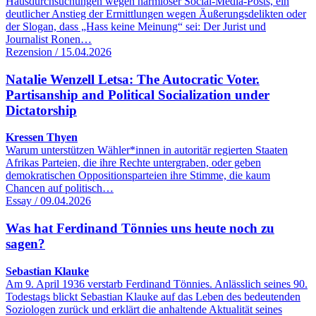
Hausdurchsuchungen wegen harmloser Social-Media-Posts, ein
deutlicher Anstieg der Ermittlungen wegen Äußerungsdelikten oder
der Slogan, dass „Hass keine Meinung“ sei: Der Jurist und
Journalist Ronen…
Rezension / 15.04.2026
Natalie Wenzell Letsa: The Autocratic Voter.
Partisanship and Political Socialization under
Dictatorship
Kressen Thyen
Warum unterstützen Wähler*innen in autoritär regierten Staaten
Afrikas Parteien, die ihre Rechte untergraben, oder geben
demokratischen Oppositionsparteien ihre Stimme, die kaum
Chancen auf politisch…
Essay / 09.04.2026
Was hat Ferdinand Tönnies uns heute noch zu
sagen?
Sebastian Klauke
Am 9. April 1936 verstarb Ferdinand Tönnies. Anlässlich seines 90.
Todestags blickt Sebastian Klauke auf das Leben des bedeutenden
Soziologen zurück und erklärt die anhaltende Aktualität seines