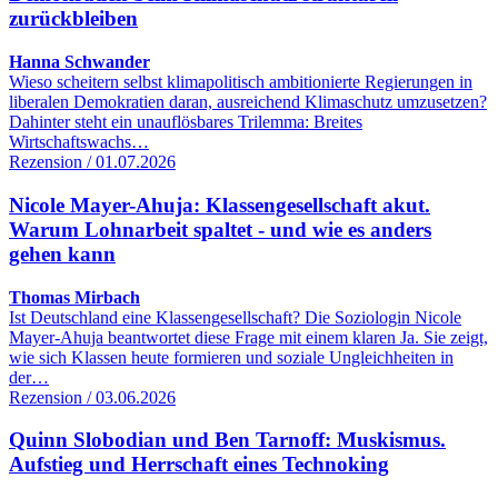
zurückbleiben
Hanna Schwander
Wieso scheitern selbst klimapolitisch ambitionierte Regierungen in
liberalen Demokratien daran, ausreichend Klimaschutz umzusetzen?
Dahinter steht ein unauflösbares Trilemma: Breites
Wirtschaftswachs…
Rezension / 01.07.2026
Nicole Mayer-Ahuja: Klassengesellschaft akut.
Warum Lohnarbeit spaltet - und wie es anders
gehen kann
Thomas Mirbach
Ist Deutschland eine Klassengesellschaft? Die Soziologin Nicole
Mayer-Ahuja beantwortet diese Frage mit einem klaren Ja. Sie zeigt,
wie sich Klassen heute formieren und soziale Ungleichheiten in
der…
Rezension / 03.06.2026
Quinn Slobodian und Ben Tarnoff: Muskismus.
Aufstieg und Herrschaft eines Technoking