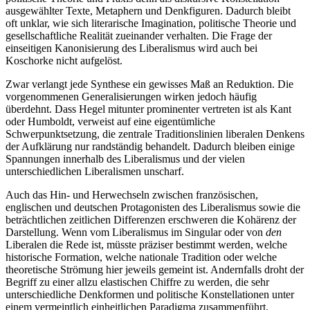
ausgewählter Texte, Metaphern und Denkfiguren. Dadurch bleibt
oft unklar, wie sich literarische Imagination, politische Theorie und
gesellschaftliche Realität zueinander verhalten. Die Frage der
einseitigen Kanonisierung des Liberalismus wird auch bei
Koschorke nicht aufgelöst.
Zwar verlangt jede Synthese ein gewisses Maß an Reduktion. Die
vorgenommenen Generalisierungen wirken jedoch häufig
überdehnt. Dass Hegel mitunter prominenter vertreten ist als Kant
oder Humboldt, verweist auf eine eigentümliche
Schwerpunktsetzung, die zentrale Traditionslinien liberalen Denkens
der Aufklärung nur randständig behandelt. Dadurch bleiben einige
Spannungen innerhalb des Liberalismus und der vielen
unterschiedlichen Liberalismen unscharf.
Auch das Hin- und Herwechseln zwischen französischen,
englischen und deutschen Protagonisten des Liberalismus sowie die
beträchtlichen zeitlichen Differenzen erschweren die Kohärenz der
Darstellung. Wenn vom Liberalismus im Singular oder von
den
Liberalen die Rede ist, müsste präziser bestimmt werden, welche
historische Formation, welche nationale Tradition oder welche
theoretische Strömung hier jeweils gemeint ist. Andernfalls droht der
Begriff zu einer allzu elastischen Chiffre zu werden, die sehr
unterschiedliche Denkformen und politische Konstellationen unter
einem vermeintlich einheitlichen Paradigma zusammenführt.