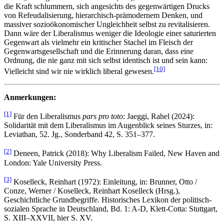
die Kraft schlummern, sich angesichts des gegenwärtigen Drucks
von Refeudalisierung, hierarchisch-prämodernem Denken, und
massiver sozioökonomischer Ungleichheit selbst zu revitalisieren.
Dann wäre der Liberalismus weniger die Ideologie einer saturierten
Gegenwart als vielmehr ein kritischer Stachel im Fleisch der
Gegenwartsgesellschaft und die Erinnerung daran, dass eine
Ordnung, die nie ganz mit sich selbst identisch ist und sein kann:
[10]
Vielleicht sind wir nie wirklich liberal gewesen.
Anmerkungen:
[1]
Für den Liberalismus
pars pro toto
: Jaeggi, Rahel (2024):
Solidarität mit dem Liberalismus im Augenblick seines Sturzes, in:
Leviathan, 52. Jg., Sonderband 42, S. 351–377.
[2]
Deneen, Patrick (2018): Why Liberalism Failed, New Haven and
London: Yale University Press.
[3]
Koselleck, Reinhart (1972): Einleitung, in: Brunner, Otto /
Conze, Werner / Koselleck, Reinhart Koselleck (Hrsg.),
Geschichtliche Grundbegriffe. Historisches Lexikon der politisch-
sozialen Sprache in Deutschland, Bd. 1: A-D, Klett-Cotta: Stuttgart,
S. XIII–XXVII, hier S. XV.