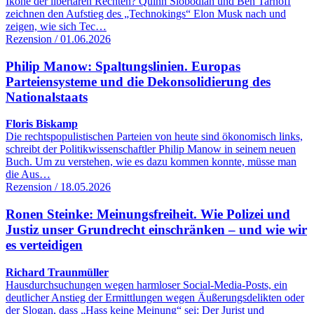
Ikone der libertären Rechten? Quinn Slobodian und Ben Tarnoff
zeichnen den Aufstieg des „Technokings“ Elon Musk nach und
zeigen, wie sich Tec…
Rezension / 01.06.2026
Philip Manow: Spaltungslinien. Europas
Parteiensysteme und die Dekonsolidierung des
Nationalstaats
Floris Biskamp
Die rechtspopulistischen Parteien von heute sind ökonomisch links,
schreibt der Politikwissenschaftler Philip Manow in seinem neuen
Buch. Um zu verstehen, wie es dazu kommen konnte, müsse man
die Aus…
Rezension / 18.05.2026
Ronen Steinke: Meinungsfreiheit. Wie Polizei und
Justiz unser Grundrecht einschränken – und wie wir
es verteidigen
Richard Traunmüller
Hausdurchsuchungen wegen harmloser Social-Media-Posts, ein
deutlicher Anstieg der Ermittlungen wegen Äußerungsdelikten oder
der Slogan, dass „Hass keine Meinung“ sei: Der Jurist und