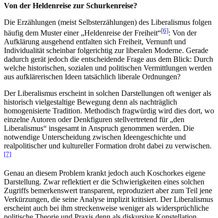
Von der Heldenreise zur Schurkenreise?
Die Erzählungen (meist Selbsterzählungen) des Liberalismus folgen
[6]
häufig dem Muster einer „Heldenreise der Freiheit“
: Von der
Aufklärung ausgehend entfalten sich Freiheit, Vernunft und
Individualität scheinbar folgerichtig zur liberalen Moderne. Gerade
dadurch gerät jedoch die entscheidende Frage aus dem Blick: Durch
welche historischen, sozialen und politischen Vermittlungen werden
aus aufklärerischen Ideen tatsächlich liberale Ordnungen?
Der Liberalismus erscheint in solchen Darstellungen oft weniger als
historisch vielgestaltige Bewegung denn als nachträglich
homogenisierte Tradition. Methodisch fragwürdig wird dies dort, wo
einzelne Autoren oder Denkfiguren stellvertretend für „den
Liberalismus“ insgesamt in Anspruch genommen werden. Die
notwendige Unterscheidung zwischen Ideengeschichte und
realpolitischer und kultureller Formation droht dabei zu verwischen.
[7]
Genau an diesem Problem krankt jedoch auch Koschorkes eigene
Darstellung. Zwar reflektiert er die Schwierigkeiten eines solchen
Zugriffs bemerkenswert transparent, reproduziert aber zum Teil jene
Verkürzungen, die seine Analyse implizit kritisiert. Der Liberalismus
erscheint auch bei ihm streckenweise weniger als widersprüchliche
politische Theorie und Praxis denn als diskursive Konstellation