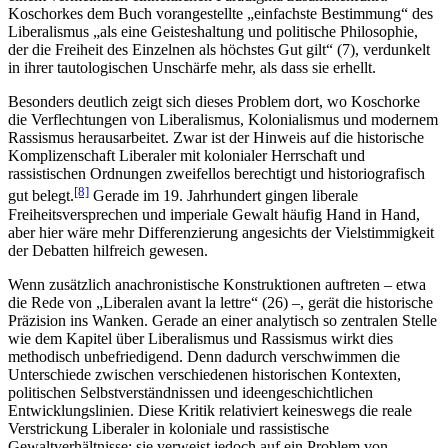
Koschorkes dem Buch vorangestellte „einfachste Bestimmung“ des
Liberalismus „als eine Geisteshaltung und politische Philosophie,
der die Freiheit des Einzelnen als höchstes Gut gilt“ (7), verdunkelt
in ihrer tautologischen Unschärfe mehr, als dass sie erhellt.
Besonders deutlich zeigt sich dieses Problem dort, wo Koschorke
die Verflechtungen von Liberalismus, Kolonialismus und modernem
Rassismus herausarbeitet. Zwar ist der Hinweis auf die historische
Komplizenschaft Liberaler mit kolonialer Herrschaft und
rassistischen Ordnungen zweifellos berechtigt und historiografisch
[8]
gut belegt.
Gerade im 19. Jahrhundert gingen liberale
Freiheitsversprechen und imperiale Gewalt häufig Hand in Hand,
aber hier wäre mehr Differenzierung angesichts der Vielstimmigkeit
der Debatten hilfreich gewesen.
Wenn zusätzlich anachronistische Konstruktionen auftreten – etwa
die Rede von „Liberalen avant la lettre“ (26) –, gerät die historische
Präzision ins Wanken. Gerade an einer analytisch so zentralen Stelle
wie dem Kapitel über Liberalismus und Rassismus wirkt dies
methodisch unbefriedigend. Denn dadurch verschwimmen die
Unterschiede zwischen verschiedenen historischen Kontexten,
politischen Selbstverständnissen und ideengeschichtlichen
Entwicklungslinien. Diese Kritik relativiert keineswegs die reale
Verstrickung Liberaler in koloniale und rassistische
Gewaltverhältnisse; sie verweist jedoch auf ein Problem von