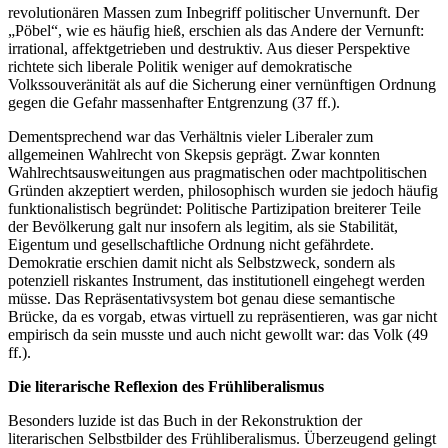
revolutionären Massen zum Inbegriff politischer Unvernunft. Der
„Pöbel“, wie es häufig hieß, erschien als das Andere der Vernunft:
irrational, affektgetrieben und destruktiv. Aus dieser Perspektive
richtete sich liberale Politik weniger auf demokratische
Volkssouveränität als auf die Sicherung einer vernünftigen Ordnung
gegen die Gefahr massenhafter Entgrenzung (37 ff.).
Dementsprechend war das Verhältnis vieler Liberaler zum
allgemeinen Wahlrecht von Skepsis geprägt. Zwar konnten
Wahlrechtsausweitungen aus pragmatischen oder machtpolitischen
Gründen akzeptiert werden, philosophisch wurden sie jedoch häufig
funktionalistisch begründet: Politische Partizipation breiterer Teile
der Bevölkerung galt nur insofern als legitim, als sie Stabilität,
Eigentum und gesellschaftliche Ordnung nicht gefährdete.
Demokratie erschien damit nicht als Selbstzweck, sondern als
potenziell riskantes Instrument, das institutionell eingehegt werden
müsse. Das Repräsentativsystem bot genau diese semantische
Brücke, da es vorgab, etwas virtuell zu repräsentieren, was gar nicht
empirisch da sein musste und auch nicht gewollt war: das Volk (49
ff.).
Die literarische Reflexion des Frühliberalismus
Besonders luzide ist das Buch in der Rekonstruktion der
literarischen Selbstbilder des Frühliberalismus. Überzeugend gelingt