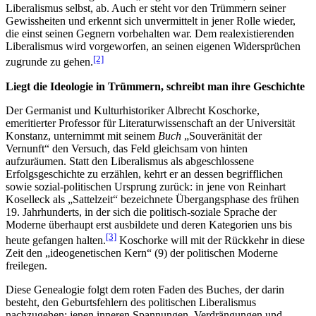
Liberalismus selbst, ab. Auch er steht vor den Trümmern seiner
Gewissheiten und erkennt sich unvermittelt in jener Rolle wieder,
die einst seinen Gegnern vorbehalten war. Dem realexistierenden
Liberalismus wird vorgeworfen, an seinen eigenen Widersprüchen
[2]
zugrunde zu gehen.
Liegt die Ideologie in Trümmern, schreibt man ihre Geschichte
Der Germanist und Kulturhistoriker Albrecht Koschorke,
emeritierter Professor für Literaturwissenschaft an der Universität
Konstanz, unternimmt mit seinem
Buch
„Souveränität der
Vernunft“ den Versuch, das Feld gleichsam von hinten
aufzuräumen. Statt den Liberalismus als abgeschlossene
Erfolgsgeschichte zu erzählen, kehrt er an dessen begrifflichen
sowie sozial-politischen Ursprung zurück: in jene von Reinhart
Koselleck als „Sattelzeit“ bezeichnete Übergangsphase des frühen
19. Jahrhunderts, in der sich die politisch-soziale Sprache der
Moderne überhaupt erst ausbildete und deren Kategorien uns bis
[3]
heute gefangen halten.
Koschorke will mit der Rückkehr in diese
Zeit den „ideogenetischen Kern“ (9) der politischen Moderne
freilegen.
Diese Genealogie folgt dem roten Faden des Buches, der darin
besteht, den Geburtsfehlern des politischen Liberalismus
nachzugehen: jenen inneren Spannungen, Verdrängungen und