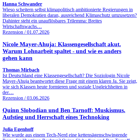
Hanna Schwander
Wieso scheitern selbst klimapolitisch ambitionierte Regierungen in
liberalen Demokratien daran, ausreichend Klimaschutz umzusetzen?
Dahinter steht ein unauflösbares Trilemma: Breites
Wirtschaftswachs…
Rezension / 01.07.2026
Nicole Mayer-Ahuja: Klassengesellschaft akut.
Warum Lohnarbeit spaltet - und wie es anders
gehen kann
Thomas Mirbach
Ist Deutschland eine Klassengesellschaft? Die Soziologin Nicole
Mayer-Ahuja beantwortet diese Frage mit einem klaren Ja. Sie zeigt,
wie sich Klassen heute formieren und soziale Ungleichheiten in
der…
Rezension / 03.06.2026
Quinn Slobodian und Ben Tarnoff: Muskismus.
Aufstieg und Herrschaft eines Technoking
Julia Egenhoff
Wie wurde aus einem Tech-Nerd eine kettensägenschwingende