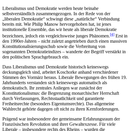
Liberalismus und Demokratie werden heute beinahe
selbstverständlich zusammengezogen. In der Rede von der
„liberalen Demokratie“ schwingt diese „natürliche“ Verbindung
bereits mit. Wie Philip Manow hervorgehoben hat, ist jenes
institutionelle Ensemble, das wir heute als liberale Demokratie
[4]
bezeichnen, jedoch ein vergleichsweise junges Phänomen.
Erst in
den 1990er-Jahren – nicht zuletzt angetrieben durch einen massiven
Konstitutionalisierungsschub sowie die Verbreitung von
sogenannten Demokratieindizes – wanderte der Begriff verstärkt in
den politischen Sprachgebrauch ein.
Dass Liberalismus und Demokratie historisch keineswegs
deckungsgleich sind, arbeitet Koschorke anhand verschiedener
Stimmen des Vormärz heraus. Liberale Bewegungen des frühen 19.
Jahrhunderts verstanden sich keineswegs automatisch als
demokratisch. Ihr zentrales Anliegen war zunächst der
Konstitutionalismus: die Begrenzung monarchischer Herrschaft
durch Verfassungen, Rechtsstaatlichkeit und garantierte
Freiheitsrechte (besonders Eigentumsrechte). Das allgemeine
Wahlrecht gehörte dagegen oft nicht zu ihren Kernforderungen.
Prägend war insbesondere der gemeinsame Erfahrungsraum der
Französischen Revolution und ihrer Gewaltexzesse. Für viele
Liberale – insbesondere rechts des Rheins – wurden die