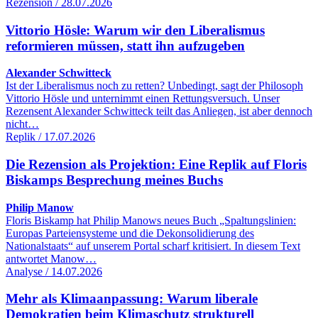
Rezension / 28.07.2026
Vittorio Hösle: Warum wir den Liberalismus
reformieren müssen, statt ihn aufzugeben
Alexander Schwitteck
Ist der Liberalismus noch zu retten? Unbedingt, sagt der Philosoph
Vittorio Hösle und unternimmt einen Rettungsversuch. Unser
Rezensent Alexander Schwitteck teilt das Anliegen, ist aber dennoch
nicht…
Replik / 17.07.2026
Die Rezension als Projektion: Eine Replik auf Floris
Biskamps Besprechung meines Buchs
Philip Manow
Floris Biskamp hat Philip Manows neues Buch „Spaltungslinien:
Europas Parteiensysteme und die Dekonsolidierung des
Nationalstaats“ auf unserem Portal scharf kritisiert. In diesem Text
antwortet Manow…
Analyse / 14.07.2026
Mehr als Klimaanpassung: Warum liberale
Demokratien beim Klimaschutz strukturell