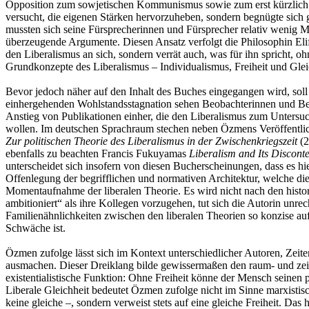
Opposition zum sowjetischen Kommunismus sowie zum erst kürzlich
versucht, die eigenen Stärken hervorzuheben, sondern begnügte sich 
mussten sich seine Fürsprecherinnen und Fürsprecher relativ wenig Mü
überzeugende Argumente. Diesen Ansatz verfolgt die Philosophin Eli
den Liberalismus an sich, sondern verrät auch, was für ihn spricht, oh
Grundkonzepte des Liberalismus – Individualismus, Freiheit und Gleic
Bevor jedoch näher auf den Inhalt des Buches eingegangen wird, soll
einhergehenden Wohlstandsstagnation sehen Beobachterinnen und Beo
Anstieg von Publikationen einher, die den Liberalismus zum Untersuch
wollen. Im deutschen Sprachraum stechen neben Özmens Veröffentli
Zur politischen Theorie des Liberalismus in der Zwischenkriegszeit
(
ebenfalls zu beachten Francis Fukuyamas
Liberalism and Its Discont
unterscheidet sich insofern von diesen Bucherscheinungen, dass es hi
Offenlegung der begrifflichen und normativen Architektur, welche di
Momentaufnahme der liberalen Theorie. Es wird nicht nach den histo
ambitioniert“ als ihre Kollegen vorzugehen, tut sich die Autorin unre
Familienähnlichkeiten zwischen den liberalen Theorien so konzise auf
Schwäche ist.
Özmen zufolge lässt sich im Kontext unterschiedlicher Autoren, Zeite
ausmachen. Dieser Dreiklang bilde gewissermaßen den raum- und zei
existentialistische Funktion: Ohne Freiheit könne der Mensch seinen 
Liberale Gleichheit bedeutet Özmen zufolge nicht im Sinne marxistisch
keine gleiche –, sondern verweist stets auf eine gleiche Freiheit. Das