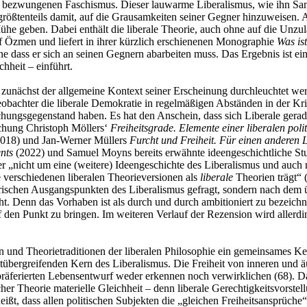
 bezwungenen Faschismus. Dieser lauwarme Liberalismus, wie ihn S
größtenteils damit, auf die Grausamkeiten seiner Gegner hinzuweisen.
he geben. Dabei enthält die liberale Theorie, auch ohne auf die Unzul
f Özmen und liefert in ihrer kürzlich erschienenen Monographie
Was is
ne dass er sich an seinen Gegnern abarbeiten muss. Das Ergebnis ist ein
hheit – einführt.
 zunächst der allgemeine Kontext seiner Erscheinung durchleuchtet werd
bachter die liberale Demokratie in regelmäßigen Abständen in der Kr
ungsgegenstand haben. Es hat den Anschein, dass sich Liberale gerade 
chung Christoph Möllers‘
Freiheitsgrade. Elemente einer liberalen pol
2018) und Jan-Werner Müllers
Furcht und Freiheit. Für einen anderen 
ents
(2022) und Samuel Moyns bereits erwähnte ideengeschichtliche St
er „nicht um eine (weitere) Ideengeschichte des Liberalismus und auch 
e verschiedenen liberalen Theorieversionen als
liberale
Theorien trägt“ 
rischen Ausgangspunkten des Liberalismus gefragt, sondern nach dem ü
cht. Denn das Vorhaben ist als durch und durch ambitioniert zu bezeichn
 den Punkt zu bringen. Im weiteren Verlauf der Rezension wird allerdin
n und Theorietraditionen der liberalen Philosophie ein gemeinsames Ker
tübergreifenden Kern des Liberalismus. Die Freiheit von inneren und
präferierten Lebensentwurf weder erkennen noch verwirklichen (68). Da
er Theorie materielle Gleichheit – denn liberale Gerechtigkeitsvorstel
 heißt, dass allen politischen Subjekten die „gleichen Freiheitsansprüc