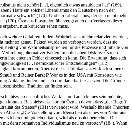
alismus nicht gehört […], eigentlich etwas anzubieten hat“ (169).
haben? Hätte ein solcher Liberalismus den Deutschen nach der
t normativ schwach“ (170). Und ein Liberalismus, der sich nicht mehr
n“ (170). Özmens Illustration überzeugt auch den Verfasser dieser
s ergeben, nun kritischer sehen muss.
och weitere Gefahren. Indem Wahrheitsansprüche relativiert werden,
cht mehr so genau. Fakten würden so verbogen werden, dass sie
aren Beitrag von Wahrheitsansprüchen für die Prozesse und Inhalte von
Verbreitung alternativer Fakten im politischen Diskurs: Özmen
rgerin ihre eigenen Fehler eingestehen kann. Die Erwartung, dass sich
ungswürdigkeit […] demokratischer Entscheidungen“ (182).
eit korrumpieren. Aber ist dieser Politikansatz wirklich so neu?
 Strauß und Rainer Barzel? War es in den USA mit Konsorten wie
ung Anklang finden und sich dort dauerhaft festsetzen. Die Gründe
hilosophischen Tradition zu finden sein.
schichtswissenschaftliches Werk ist und auch keines sein möchte,
agen können. Beispielsweise spricht Özmen davon, dass „der Begriff
eutralität des Staates“ (131) verwendet wird. Weshalb liberale Theorien
iesem Absatz: „Die Vorstellung vom Menschen als eines von Natur aus
ß leben und gut leben kann, wird als obsolet betrachtet. Der
ich mit dem normativen Individualismus neu zu verorten“ (184). Wann