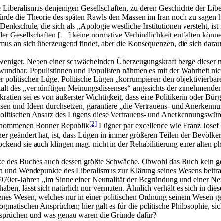
Liberalismus denjenigen Gesellschaften, zu deren Geschichte der Liber
würde die Theorie des späten Rawls den Massen im Iran noch zu sagen 
enkschule, die sich als „Apologie westliche Institutionen versteht, is
ler Gesellschaften […] keine normative Verbindlichkeit entfalten könne
mus an sich überzeugend findet, aber die Konsequenzen, die sich darau
weniger. Neben einer schwächelnden Überzeugungskraft berge dieser n
wundbar. Populistinnen und Populisten nähmen es mit der Wahrheit ni
 der politischen Lüge. Politische Lügen „korrumpieren den objektivierb
alt des „vernünftigen Meinungsdissenses“ angesichts der zunehmenden 
kratien sei es von äußerster Wichtigkeit, dass eine Politikerin oder Bü
sen und Ideen durchsetzen, garantiere „die Vertrauens- und Anerkenn
litischen Ansatz des Lügens diese Vertrauens- und Anerkennungswürdigk
[2]
rgenommenen Bonner Republik
Lügner par excellence wie Franz Josef
 geändert hat, ist, dass Lügen in immer größeren Teilen der Bevölker
ockend sie auch klingen mag, nicht in der Rehabilitierung einer alten p
ärke des Buches auch dessen größte Schwäche. Obwohl das Buch kein ge
gen und Wendepunkte des Liberalismus zur Klärung seines Wesens beitr
en 1970er-Jahren „im Sinne einer Neutralität der Begründung und einer N
 haben, lässt sich natürlich nur vermuten. Ähnlich verhält es sich in d
 Wesen, welches nur in einer politischen Ordnung seinem Wesen gemä
gmatischen Ansprüchen; hier galt es für die politische Philosophie, s
nsprüchen und was genau waren die Gründe dafür?