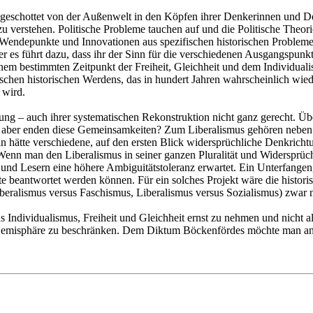
 abgeschottet von der Außenwelt in den Köpfen ihrer Denkerinnen und 
verstehen. Politische Probleme tauchen auf und die Politische Theorie
en Wendepunkte und Innovationen aus spezifischen historischen Proble
r es führt dazu, dass ihr der Sinn für die verschiedenen Ausgangspunkte
nem bestimmten Zeitpunkt der Freiheit, Gleichheit und dem Individualis
schen historischen Werdens, das in hundert Jahren wahrscheinlich wied
 wird.
lung – auch ihrer systematischen Rekonstruktion nicht ganz gerecht. Ü
Wo aber enden diese Gemeinsamkeiten? Zum Liberalismus gehören nebe
 hätte verschiedene, auf den ersten Blick widersprüchliche Denkricht
enn man den Liberalismus in seiner ganzen Pluralität und Widersprüchli
und Lesern eine höhere Ambiguitätstoleranz erwartet. Ein Unterfangen,
tte beantwortet werden können. Für ein solches Projekt wäre die histor
ralismus versus Faschismus, Liberalismus versus Sozialismus) zwar nic
ndividualismus, Freiheit und Gleichheit ernst zu nehmen und nicht als 
 Hemisphäre zu beschränken. Dem Diktum Böckenfördes möchte man an die