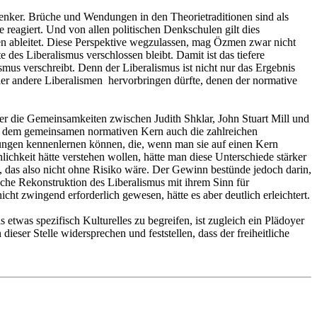
Denker. Brüche und Wendungen in den Theorietraditionen sind als
 reagiert. Und von allen politischen Denkschulen gilt dies
men ableitet. Diese Perspektive wegzulassen, mag Özmen zwar nicht
 des Liberalismus verschlossen bleibt. Damit ist das tiefere
mus verschreibt. Denn der Liberalismus ist nicht nur das Ergebnis
er andere Liberalismen hervorbringen dürfte, denen der normative
ber die Gemeinsamkeiten zwischen Judith Shklar, John Stuart Mill und
n dem gemeinsamen normativen Kern auch die zahlreichen
ungen kennenlernen können, die, wenn man sie auf einen Kern
chkeit hätte verstehen wollen, hätte man diese Unterschiede stärker
 das also nicht ohne Risiko wäre. Der Gewinn bestünde jedoch darin,
ische Rekonstruktion des Liberalismus mit ihrem Sinn für
ht zwingend erforderlich gewesen, hätte es aber deutlich erleichtert.
etwas spezifisch Kulturelles zu begreifen, ist zugleich ein Plädoyer
ser Stelle widersprechen und feststellen, dass der freiheitliche