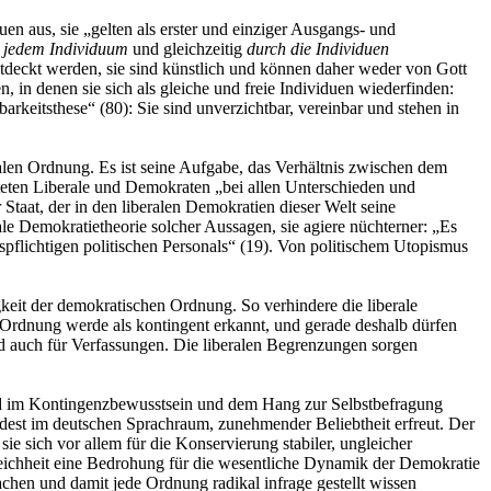
n aus, sie „gelten als erster und einziger Ausgangs- und
 jedem Individuum
und gleichzeitig
durch die Individuen
ntdeckt werden, sie sind künstlich und können daher weder von Gott
in denen sie sich als gleiche und freie Individuen wiederfinden:
arkeitsthese“ (80): Sie sind unverzichtbar, vereinbar und stehen in
ralen Ordnung. Es ist seine Aufgabe, das Verhältnis zwischen dem
hteten Liberale und Demokraten „bei allen Unterschieden und
Staat, der in den liberalen Demokratien dieser Welt seine
rale Demokratietheorie solcher Aussagen, sie agiere nüchterner: „Es
spflichtigen politischen Personals“ (19). Von politischem Utopismus
gkeit der demokratischen Ordnung. So verhindere die liberale
Ordnung werde als kontingent erkannt, und gerade deshalb dürfen
ad auch für Verfassungen. Die liberalen Begrenzungen sorgen
ind im Kontingenzbewusstsein und dem Hang zur Selbstbefragung
ndest im deutschen Sprachraum, zunehmender Beliebtheit erfreut. Der
 sich vor allem für die Konservierung stabiler, ungleicher
Ungleichheit eine Bedrohung für die wesentliche Dynamik der Demokratie
hen und damit jede Ordnung radikal infrage gestellt wissen