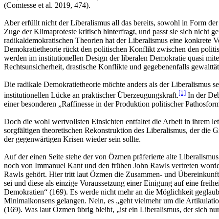
(Comtesse et al. 2019, 474).
Aber erfüllt nicht der Liberalismus all das bereits, sowohl in Form d
Zuge der Klimaproteste kritisch hinterfragt, und passt sie sich nic
radikaldemokratischen Theorien hat der Liberalismus eine konkrete Vor
Demokratietheorie rückt den politischen Konflikt zwischen den politi
werden im institutionellen Design der liberalen Demokratie quasi mite
Rechtsunsicherheit, drastische Konflikte und gegebenenfalls gewalttä
Die radikale Demokratietheorie möchte anders als der Liberalismus sei
[1]
institutionellen Lücke an praktischer Überzeugungskraft.
In der Deb
einer besonderen „Raffinesse in der Produktion politischer Pathosf
Doch die wohl wertvollsten Einsichten entfaltet die Arbeit in ihrem 
sorgfältigen theoretischen Rekonstruktion des Liberalismus, der die G
der gegenwärtigen Krisen wieder sein sollte.
Auf der einen Seite stehe der von Özmen präferierte alte Liberalismu
noch von Immanuel Kant und den frühen John Rawls vertreten worden 
Rawls gehört. Hier tritt laut Özmen die Zusammen- und Übereinkunft
sei und diese als einzige Voraussetzung einer Einigung auf eine frei
Demokratien“ (169). Es werde nicht mehr an die Möglichkeit geglaub
Minimalkonsens gelangen. Nein, es „geht vielmehr um die Artikulati
(169). Was laut Özmen übrig bleibt, „ist ein Liberalismus, der sich n