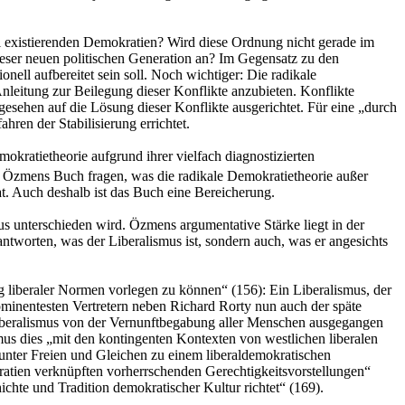
real existierenden Demokratien? Wird diese Ordnung nicht gerade im
ieser neuen politischen Generation an? Im Gegensatz zu den
nell aufbereitet sein soll. Noch wichtiger: Die radikale
nleitung zur Beilegung dieser Konflikte anzubieten. Konflikte
 gesehen auf die Lösung dieser Konflikte ausgerichtet. Für eine „durch
ren der Stabilisierung errichtet.
okratietheorie aufgrund ihrer vielfach diagnostizierten
n Özmens Buch fragen, was die radikale Demokratietheorie außer
t. Auch deshalb ist das Buch eine Bereicherung.
mus unterschieden wird. Özmens argumentative Stärke liegt in der
eantworten, was der Liberalismus ist, sondern auch, was er angesichts
ng liberaler Normen vorlegen zu können“ (156): Ein Liberalismus, der
minentesten Vertretern neben Richard Rorty nun auch der späte
Liberalismus von der Vernunftbegabung aller Menschen ausgegangen
smus dies „mit den kontingenten Kontexten von westlichen liberalen
unter Freien und Gleichen zu einem liberaldemokratischen
ratien verknüpften vorherrschenden Gerechtigkeitsvorstellungen“
ichte und Tradition demokratischer Kultur richtet“ (169).