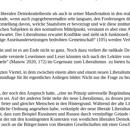
er liberalen Demokratietheorie als auch in seiner Manifestation in den 
ht gerade, wenn auch zugegebenermaßen sehr langsam, den Forderungen d
stellung davon, welche Staatsform er bevorzugt und wie diese institutio
schen Subjekten in den normativen Mittelpunkt, versäumt es aber eine A
rwartet. Der Liberalismus erwartet Konflikte und sieht sich funktionell
tige Auseinandersetzungen bedrohten Gemeinschaft“ (105) werden Verfah
n und ist es am Ende nicht so ganz. Noch dazu verliert die radikale Dem
atte versierte Leserinnen und Leser könnten sich nach der Lektüre vo
ormeln“ (Manow 2020, 172) im Gegensatz zum Liberalismus zu bieten ha
letzten Viertel, in dem zwischen einem alten und einem neuen Liberalis
rundlage für ihr eigentliches Anliegen bildet: Nicht nur die Frage zu b
s, der noch den Anspruch hatte, „eine im Prinzip universelle Begründu
sei. Auf der anderen Seite stehe der neue Liberalismus, zu dessen pro
 freier und gleicher Menschen in den Hintergrund. Während der alte 
heitliche Ordnung angesehen habe, verknüpfe der neue liberale Liberali
t, dass zum Beispiel Russinnen und Russen durch vernünftige Gründe 
on der mit den kontingenten Kontexten von westlichen liberalen Demok
ur noch an die Bürger:innen von liberalen Gesellschaften mit einer Gesch