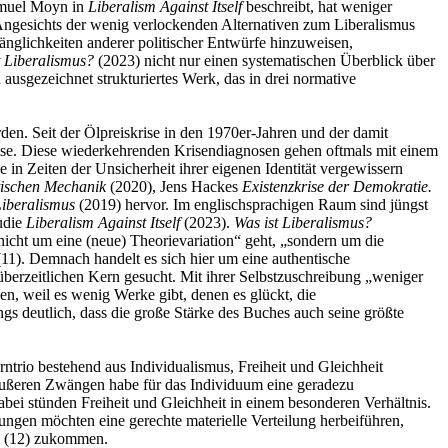
amuel Moyn in
Liberalism Against Itself
beschreibt, hat weniger
 Angesichts der wenig verlockenden Alternativen zum Liberalismus
änglichkeiten anderer politischer Entwürfe hinzuweisen,
t Liberalismus?
(2023) nicht nur einen systematischen Überblick über
 ausgezeichnet strukturiertes Werk, das in drei normative
en. Seit der Ölpreiskrise in den 1970er-Jahren und der damit
ise. Diese wiederkehrenden Krisendiagnosen gehen oftmals mit einem
in Zeiten der Unsicherheit ihrer eigenen Identität vergewissern
itischen Mechanik
(2020), Jens Hackes
Existenzkrise der Demokratie.
Liberalismus
(2019) hervor. Im englischsprachigen Raum sind jüngst
udie
Liberalism Against Itself
(2023).
Was ist Liberalismus?
nicht um eine (neue) Theorievariation“ geht, „sondern um die
(11). Demnach handelt es sich hier um eine authentische
berzeitlichen Kern gesucht. Mit ihrer Selbstzuschreibung „weniger
en, weil es wenig Werke gibt, denen es glückt, die
gs deutlich, dass die große Stärke des Buches auch seine größte
ntrio bestehend aus Individualismus, Freiheit und Gleichheit
 äußeren Zwängen habe für das Individuum eine geradezu
bei stünden Freiheit und Gleichheit in einem besonderen Verhältnis.
lungen möchten eine gerechte materielle Verteilung herbeiführen,
he“ (12) zukommen.