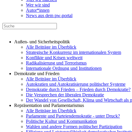
Wer wir sind
Autor*innen
News aus dem pw-portal
Außen- und Sicherheitspolitik
Alle Beiträge im Überblick
Strategische Konkurrenz im internationalen System
Konflikte und Krisen weltweit
Radikalisierung und Terrorismus
Internationale Ordnung und Institutionen
Demokratie und Frieden
Alle Beiträge im Überblick
Autokratien und Autokratisierung politischer Systeme
Demokratie durch Frieden – Frieden durch Demokratie?
Die Versprechen der liberalen Demokratie
Der Wandel von Gesellschaft, Klima und Wirtschaft als 
Repräsentation und Parlamentarismus
Alle Beiträge im Überblick
Parlamente und Parteiendemokratie - unter Druck?
Politische Kultur und Kommunikation
Wahlen und andere Formen politischer Partizipation
Effizienz und Leistungsfähigkeit demokratischer Institut