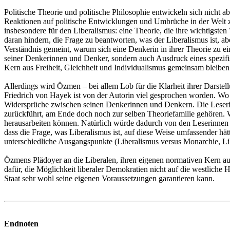
Politische Theorie und politische Philosophie entwickeln sich nicht
Reaktionen auf politische Entwicklungen und Umbrüche in der Welt zu 
insbesondere für den Liberalismus: eine Theorie, die ihre wichtigst
daran hindern, die Frage zu beantworten, was der Liberalismus ist, abe
Verständnis gemeint, warum sich eine Denkerin in ihrer Theorie zu ei
seiner Denkerinnen und Denker, sondern auch Ausdruck eines spezifi
Kern aus Freiheit, Gleichheit und Individualismus gemeinsam bleiben
Allerdings wird Özmen – bei allem Lob für die Klarheit ihrer Darstel
Friedrich von Hayek ist von der Autorin viel gesprochen worden. 
Widersprüche zwischen seinen Denkerinnen und Denkern. Die Leserin
zurückführt, am Ende doch noch zur selben Theoriefamilie gehören. W
herausarbeiten können. Natürlich würde dadurch von den Leserinnen 
dass die Frage, was Liberalismus ist, auf diese Weise umfassender hä
unterschiedliche Ausgangspunkte (Liberalismus versus Monarchie, Libe
Özmens Plädoyer an die Liberalen, ihren eigenen normativen Kern aus I
dafür, die Möglichkeit liberaler Demokratien nicht auf die westliche
Staat sehr wohl seine eigenen Voraussetzungen garantieren kann.
Endnoten