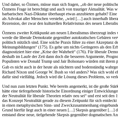
Und daher, so Özmen, müsse man sich fragen, „ob der neue politische 
Özmens Frage ist berechtigt und auch von trauriger Aktualität. Was 
barbarischen Nazi-Diktatur überhaupt etwas anzubieten gehabt? Eine D
als Advokat aller Menschen verstehe, „wird […] auch innerhalb libera
Rezension, der zwar den kulturellen Relativismus des neuen Liberalis
Özmens zweiter Kritikpunkt am neuen Liberalismus überzeugt indes 
werde die liberale Demokratie gegenüber autokratischen Gebären ver
politisch nützlich sind. Eine solche Praxis führe zu einer Akzeptanz
Meinungsbildungen“ (175). Es gehe um nichts Geringeres als den Erh
diagnostiziert hier eine „Krise der Wahrheit“ (176). Für liberale Demo
deshalb im Laufe der Zeit dann doch die besseren Argumente, Progno
Populisten wie Donald Trump und Jair Bolsonaro würden mit ihrem po
Gab es nicht auch in der heute als nüchtern und bodenständig wah
Richard Nixon und George W. Bush so viel anders? Was sich wohl eher
dafür sind vielfältig. Jedoch wird die Lösung dieses Problems, so verl
Und nun zum letzten Punkt. Wie bereits angemerkt, ist die große St
hätte eine tiefergehende historische Einordnung einiger Entwicklun
der Neutralität für liberale Theorien relativ neu sei“ und erst seit d
das Konzept Neutralität gerade zu diesem Zeitpunkt für sich entdeckt
in einen metaphysischen Sinn- und Zweckzusammenhang eingebundenes
Grund hierfür liegt auch in einer neuen […] Skepsis gegenüber […] do
entstand diese neue, tiefgehende Skepsis gegenüber dogmatischen A