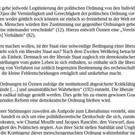
 gehe jedwede Legitimierung der politischen Ordnung von den Individue
]ass die Vernünftigkeit und Gerechtigkeit der politischen Ordnung
vor
en weder göttlich noch können sie einfach so freistehend in der Welt e
den. Menschen würden ihre Zustimmung nur gegenüber Ordnungen geben, 
eise miteinander verschränkt“ (12). Hierzu entwirft Özmen eine „Vereinb
] Verhältnis“ (82).
ben machen wollen, ist der Staat eine notwendige Bedingung einer libe
ieht solch ein liberaler Staat aus? Nach dem Zweiten Weltkrieg betrac
s Einheit. Demnach sei der liberale Staat zugleich ein demokratischer 
stellungen vom guten Leben in sich enthalten, so enthalte sich die libe
ung von Verfahren zur zeitlich begrenzten Bestimmung des rechenschaft
 die kleine Fehlentscheidungen erträglich und umkehrbar macht.
 Ordnungen ist Özmen zufolge die institutionell abgesicherte Kritikfähi
de […] und unumstößlicher Wahrheiten“ (192) entsteht. Die liberale 
n radikal infrage gestellt werden. Dies gelte bis zu einem gewissen Gr
lzenden Reform eine demokratische Ordnung bleiben wird.
 ihrer Strömungen zuweilen als Antipode zum Liberalismus versteht, s
handelt es sich um eine politiktheoretische Denkschule die sich, zumi
aten, wie Chantal Mouffe und Jacques Rancière, den Vorwurf, dass sie
igkeit des Politischen negiert. Aus ihrer Sicht stellen Stabilität und 
hte die Kontingenz dieser menschengemachten Ordnung wahrnehmbar mac