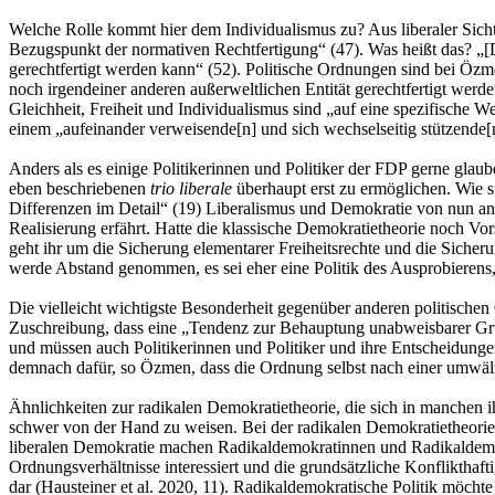
Welche Rolle kommt hier dem Individualismus zu? Aus liberaler Sicht
Bezugspunkt der normativen Rechtfertigung“ (47). Was heißt das? „[D
gerechtfertigt werden kann“ (52). Politische Ordnungen sind bei Özm
noch irgendeiner anderen außerweltlichen Entität gerechtfertigt wer
Gleichheit, Freiheit und Individualismus sind „auf eine spezifische W
einem „aufeinander verweisende[n] und sich wechselseitig stützende[n
Anders als es einige Politikerinnen und Politiker der FDP gerne glau
eben beschriebenen
trio liberale
überhaupt erst zu ermöglichen. Wie s
Differenzen im Detail“ (19) Liberalismus und Demokratie von nun an al
Realisierung erfährt. Hatte die klassische Demokratietheorie noch Vor
geht ihr um die Sicherung elementarer Freiheitsrechte und die Sicher
werde Abstand genommen, es sei eher eine Politik des Ausprobierens,
Die vielleicht wichtigste Besonderheit gegenüber anderen politischen
Zuschreibung, dass eine „Tendenz zur Behauptung unabweisbarer Grün
und müssen auch Politikerinnen und Politiker und ihre Entscheidunge
demnach dafür, so Özmen, dass die Ordnung selbst nach einer umwä
Ähnlichkeiten zur radikalen Demokratietheorie, die sich in manchen
schwer von der Hand zu weisen. Bei der radikalen Demokratietheorie 
liberalen Demokratie machen Radikaldemokratinnen und Radikaldemokr
Ordnungsverhältnisse interessiert und die grundsätzliche Konflikthaft
dar (Hausteiner et al. 2020, 11). Radikaldemokratische Politik möc