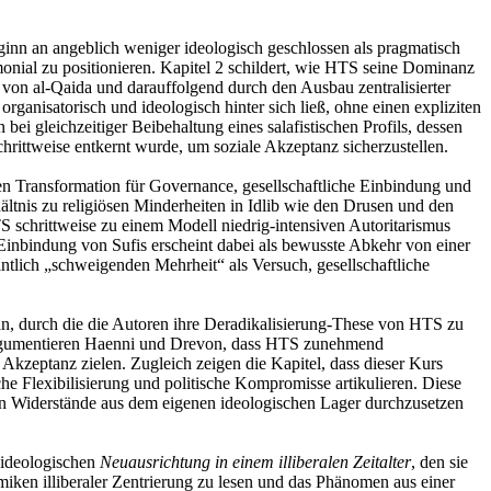
eginn an angeblich weniger ideologisch geschlossen als pragmatisch
onial zu positionieren. Kapitel 2 schildert, wie HTS seine Dominanz
s von al-Qaida und darauffolgend durch den Ausbau zentralisierter
ganisatorisch und ideologisch hinter sich ließ, ohne einen expliziten
bei gleichzeitiger Beibehaltung eines salafistischen Profils, dessen
chrittweise entkernt wurde, um soziale Akzeptanz sicherzustellen.
n Transformation für Governance, gesellschaftliche Einbindung und
tnis zu religiösen Minderheiten in Idlib wie den Drusen und den
 schrittweise zu einem Modell niedrig-intensiven Autoritarismus
 Einbindung von Sufis erscheint dabei als bewusste Abkehr von einer
intlich „schweigenden Mehrheit“ als Versuch, gesellschaftliche
an, durch die die Autoren ihre Deradikalisierung-These von HTS zu
k argumentieren Haenni und Drevon, dass HTS zunehmend
 Akzeptanz zielen. Zugleich zeigen die Kapitel, dass dieser Kurs
he Flexibilisierung und politische Kompromisse artikulieren. Diese
egen Widerstände aus dem eigenen ideologischen Lager durchzusetzen
 ideologischen
Neuausrichtung in einem illiberalen Zeitalter
, den sie
ken illiberaler Zentrierung zu lesen und das Phänomen aus einer