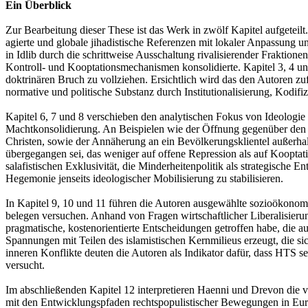
Ein Überblick
Zur Bearbeitung dieser These ist das Werk in zwölf Kapitel aufgeteil
agierte und globale jihadistische Referenzen mit lokaler Anpassung 
in Idlib durch die schrittweise Ausschaltung rivalisierender Fraktio
Kontroll- und Kooptationsmechanismen konsolidierte. Kapitel 3, 4 und
doktrinären Bruch zu vollziehen. Ersichtlich wird das den Autoren zuf
normative und politische Substanz durch Institutionalisierung, Kodifi
Kapitel 6, 7 und 8 verschieben den analytischen Fokus von Ideologi
Machtkonsolidierung. An Beispielen wie der Öffnung gegenüber den s
Christen, sowie der Annäherung an ein Bevölkerungsklientel außerhal
übergegangen sei, das weniger auf offene Repression als auf Kooptati
salafistischen Exklusivität, die Minderheitenpolitik als strategische
Hegemonie jenseits ideologischer Mobilisierung zu stabilisieren.
In Kapitel 9, 10 und 11 führen die Autoren ausgewählte sozioökonomi
belegen versuchen. Anhand von Fragen wirtschaftlicher Liberalisie
pragmatische, kostenorientierte Entscheidungen getroffen habe, die au
Spannungen mit Teilen des islamistischen Kernmilieus erzeugt, die si
inneren Konflikte deuten die Autoren als Indikator dafür, dass HTS s
versucht.
Im abschließenden Kapitel 12 interpretieren Haenni und Drevon die 
mit den Entwicklungspfaden rechtspopulistischer Bewegungen in Euro