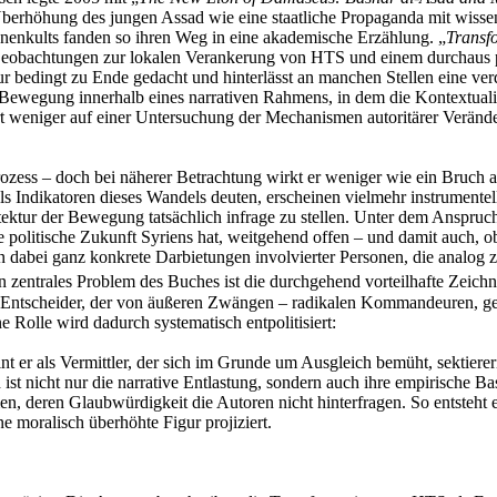
 Überhöhung des jungen Assad wie eine staatliche Propaganda mit wisse
sonenkults fanden so ihren Weg in eine akademische Erzählung. „
Transf
 Beobachtungen zur lokalen Verankerung von HTS und einem durchaus pl
 bedingt zu Ende gedacht und hinterlässt an manchen Stellen eine verd
Bewegung innerhalb eines narrativen Rahmens, in dem die Kontextualis
 weniger auf einer Untersuchung der Mechanismen autoritärer Veränder
ss – doch bei näherer Betrachtung wirkt er weniger wie ein Bruch als
Indikatoren dieses Wandels deuten, erscheinen vielmehr instrumentell: 
ktur der Bewegung tatsächlich infrage zu stellen. Unter dem Anspruch e
ie politische Zukunft Syriens hat, weitgehend offen – und damit auch,
en dabei ganz konkrete Darbietungen involvierter Personen, die analog
 Ein zentrales Problem des Buches ist die durchgehend vorteilhafte Zeich
er Entscheider, der von äußeren Zwängen – radikalen Kommandeuren, ge
 Rolle wird dadurch systematisch entpolitisiert:
int er als Vermittler, der sich im Grunde um Ausgleich bemüht, sektier
 ist nicht nur die narrative Entlastung, sondern auch ihre empirische B
 deren Glaubwürdigkeit die Autoren nicht hinterfragen. So entsteht ein
e moralisch überhöhte Figur projiziert.