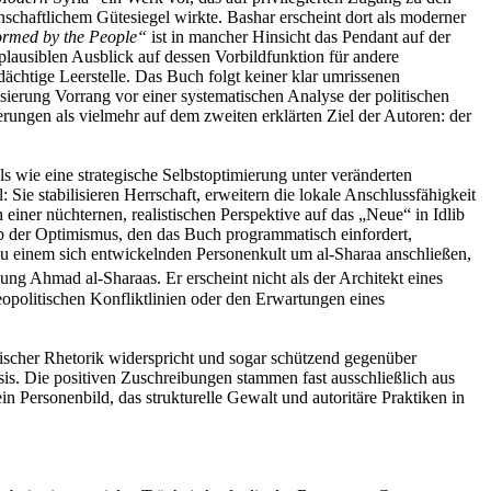
nschaftlichem Gütesiegel wirkte. Bashar erscheint dort als moderner
ormed by the People“
ist in mancher Hinsicht das Pendant auf der
ausiblen Ausblick auf dessen Vorbildfunktion für andere
ächtige Leerstelle. Das Buch folgt keiner klar umrissenen
ierung Vorrang vor einer systematischen Analyse der politischen
ungen als vielmehr auf dem zweiten erklärten Ziel der Autoren: der
 wie eine strategische Selbstoptimierung unter veränderten
Sie stabilisieren Herrschaft, erweitern die lokale Anschlussfähigkeit
iner nüchternen, realistischen Perspektive auf das „Neue“ in Idlib
 ob der Optimismus, den das Buch programmatisch einfordert,
 zu einem sich entwickelnden Personenkult um al-Sharaa anschließen,
nung Ahmad al-Sharaas. Er erscheint nicht als der Architekt eines
opolitischen Konfliktlinien oder den Erwartungen eines
erischer Rhetorik widerspricht und sogar schützend gegenüber
asis. Die positiven Zuschreibungen stammen fast ausschließlich aus
 Personenbild, das strukturelle Gewalt und autoritäre Praktiken in