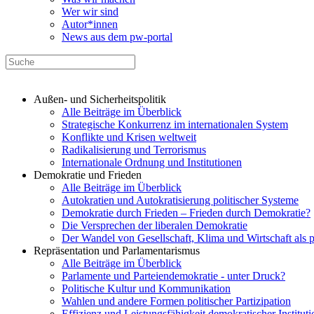
Wer wir sind
Autor*innen
News aus dem pw-portal
Außen- und Sicherheitspolitik
Alle Beiträge im Überblick
Strategische Konkurrenz im internationalen System
Konflikte und Krisen weltweit
Radikalisierung und Terrorismus
Internationale Ordnung und Institutionen
Demokratie und Frieden
Alle Beiträge im Überblick
Autokratien und Autokratisierung politischer Systeme
Demokratie durch Frieden – Frieden durch Demokratie?
Die Versprechen der liberalen Demokratie
Der Wandel von Gesellschaft, Klima und Wirtschaft als 
Repräsentation und Parlamentarismus
Alle Beiträge im Überblick
Parlamente und Parteiendemokratie - unter Druck?
Politische Kultur und Kommunikation
Wahlen und andere Formen politischer Partizipation
Effizienz und Leistungsfähigkeit demokratischer Institut