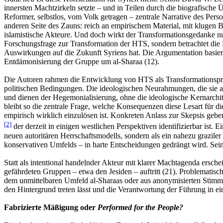
innersten Machtzirkeln setzte – und in Teilen durch die biografische
Reformer, selbstlos, vom Volk getragen – zentrale Narrative des Per
anderen Seite des Zauns: reich an empirischem Material, mit klugen
islamistische Akteure. Und doch wirkt der Transformationsgedanke nur
Forschungsfrage zur Transformation der HTS, sondern betrachtet die 
Auswirkungen auf die Zukunft Syriens hat. Die Argumentation basiert
Entdämonisierung der Gruppe um al-Sharaa (12).
Die Autoren rahmen die Entwicklung von HTS als Transformationsproze
politischen Bedingungen. Die ideologischen Neurahmungen, die sie als 
und dienen der Hegemonialisierung, ohne die ideologische Kernarchite
bleibt so die zentrale Frage, welche Konsequenzen diese Lesart für d
empirisch wirklich einzulösen ist. Konkreten Anlass zur Skepsis geb
[2]
der derzeit in einigen westlichen Perspektiven identifizierbar ist.
neuen autoritären Herrschaftsmodells, sondern als ein nahezu grazil
konservativen Umfelds – in harte Entscheidungen gedrängt wird. Seine
Statt als intentional handelnder Akteur mit klarer Machtagenda ersche
gefährdeten Gruppen – etwa den Jesiden – auftritt (21). Problematisch
dem unmittelbaren Umfeld al-Sharaas oder aus anonymisierten Stimmen,
den Hintergrund treten lässt und die Verantwortung der Führung in ein
Fabrizierte Mäßigung oder
Performed for the People?