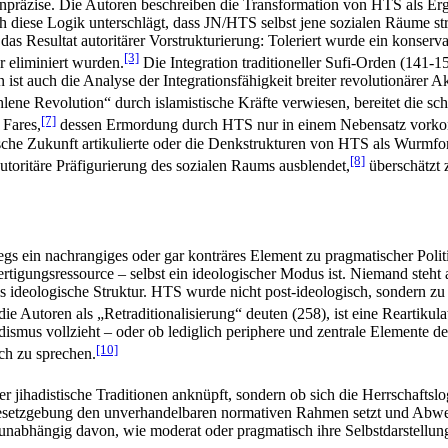
unpräzise. Die Autoren beschreiben die Transformation von HTS als Erg
 diese Logik unterschlägt, dass JN/HTS selbst jene sozialen Räume str
st das Resultat autoritärer Vorstrukturierung: Toleriert wurde ein konse
[3]
r eliminiert wurden.
Die Integration traditioneller Sufi-Orden (141-156
en ist auch die Analyse der Integrationsfähigkeit breiter revolutionäre
hlene Revolution“ durch islamistische Kräfte verwiesen, bereitet die sc
[7]
 Fares,
dessen Ermordung durch HTS nur in einem Nebensatz vorkommt
itische Zukunft artikulierte oder die Denkstrukturen von HTS als Wurmfo
[8]
utoritäre Präfigurierung des sozialen Raums ausblendet,
überschätzt 
wegs ein nachrangiges oder gar konträres Element zu pragmatischer Politi
rtigungsressource – selbst ein ideologischer Modus ist. Niemand steht 
ls ideologische Struktur. HTS wurde nicht post-ideologisch, sondern zu 
ie Autoren als „Retraditionalisierung“ deuten (258), ist eine Reartikula
ihadismus vollzieht – oder ob lediglich periphere und zentrale Elemente 
[10]
sch zu sprechen.
r jihadistische Traditionen anknüpft, sondern ob sich die Herrschaftslo
 Gesetzgebung den unverhandelbaren normativen Rahmen setzt und Abweic
, unabhängig davon, wie moderat oder pragmatisch ihre Selbstdarstellu