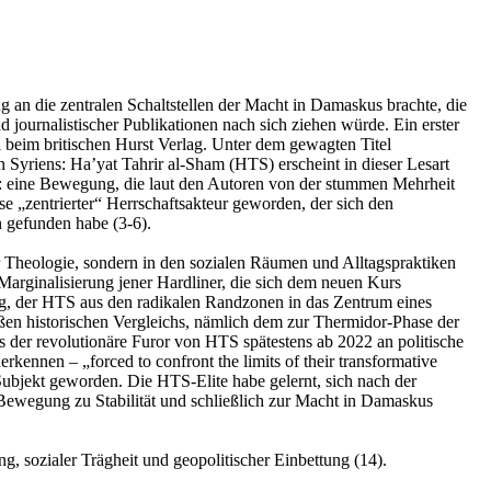
an die zentralen Schaltstellen der Macht in Damaskus brachte, die
d journalistischer Publikationen nach sich ziehen würde. Ein erster
eim britischen Hurst Verlag. Unter dem gewagten Titel
 Syriens: Ha’yat Tahrir al-Sham (HTS) erscheint in dieser Lesart
gibt: eine Bewegung, die laut den Autoren von der stummen Mehrheit
se „zentrierter“ Herrschaftsakteur geworden, der sich den
 gefunden habe (3-6).
er Theologie, sondern in den sozialen Räumen und Alltagspraktiken
Marginalisierung jener Hardliner, die sich dem neuen Kurs
ung, der HTS aus den radikalen Randzonen in das Zentrum eines
oßen historischen Vergleichs, nämlich dem zur Thermidor-Phase der
der revolutionäre Furor von HTS spätestens ab 2022 an politische
ennen – „forced to confront the limits of their transformative
 Subjekt geworden. Die HTS-Elite habe gelernt, sich nach der
 Bewegung zu Stabilität und schließlich zur Macht in Damaskus
g, sozialer Trägheit und geopolitischer Einbettung (14).