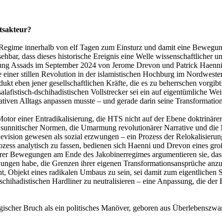
ftsakteur?
egime innerhalb von elf Tagen zum Einsturz und damit eine Bewegung 
hbar, dass dieses historische Ereignis eine Welle wissenschaftlicher un
ng Assads im September 2024 von Jerome Drevon und Patrick Haenni b
 einer stillen Revolution in der islamistischen Hochburg im Nordwesten
rodukt eben jener gesellschaftlichen Kräfte, die es zu beherrschen vor
afistisch-dschihadistischen Vollstrecker sei ein auf eigentümliche Wei
iven Alltags anpassen musste – und gerade darin seine Transformation
Motor einer Entradikalisierung, die HTS nicht auf der Ebene doktrinär
er sunnitischer Normen, die Umarmung revolutionärer Narrative und die 
Revision gewesen als sozial erzwungen – ein Prozess der Relokalisier
ozess analytisch zu fassen, bedienen sich Haenni und Drevon eines gr
er Bewegungen am Ende des Jakobinerregimes argumentieren sie, dass 
ngen habe, die Grenzen ihrer eigenen Transformationsansprüche anzuerk
rnt, Objekt eines radikalen Umbaus zu sein, sei damit zum eigentlichen
schihadistischen Hardliner zu neutralisieren – eine Anpassung, die der
ogischer Bruch als ein politisches Manöver, geboren aus Überlebenszwan