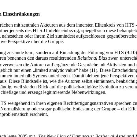
hen Einschränkungen
ächen mit zentralen Akteuren aus dem innersten Elitenkreis von HTS –
tner jenseits des HTS-Umfelds einbezog, spiegelt sich diese behauptete
nahestehen oder ihrem Ziel zumindest aufgeschlossen gegenüberstehen.
tive Perspektive über die Gruppe.
ang zustande kam, sondern auf Einladung der Führung von HTS (9-10) e
toren benennen den daraus resultierenden
Relational Bias
zwar, untersch
verweisen die Autoren auf ergänzende Gespräche mit Aktivisten und ziv
blich nur einen „limited analytic value“ habe (11). Diese Entscheidung 
mmen innerhalb Syriens unterliegen. Damit bleiben jene Perspektiven m
s. Diese Blindstelle ist, wie die Autoren selbst einräumen, beabsichti
ndig, weil sie den Blick auf die politisch-religiöse Evolution zu vere
Schieflage und erzeugt legitimierende Nebenwirkungen.
HTS weitgehend in ihren eigenen Rechtfertigungsnarrativen sprechen zu 
Normalisierung oder sogar politische Entlastung der Gruppe – ein Effekt
hproblematisch erscheint.
sch legte 2005 mit „
The New Lion of Damascus: Bashar al-Asad and