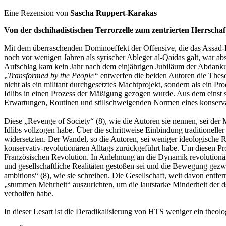
Eine Rezension von
Sascha Ruppert-Karakas
Von der dschihadistischen Terrorzelle zum zentrierten Herrscha
Mit dem überraschenden Dominoeffekt der Offensive, die das Assad-R
noch vor wenigen Jahren als syrischer Ableger al-Qaidas galt, war abse
Aufschlag kam kein Jahr nach dem einjährigen Jubiläum der Abdanku
„
Transformed by the People“
entwerfen die beiden Autoren die These
nicht als ein militant durchgesetztes Machtprojekt, sondern als ein P
Idlibs in einen Prozess der Mäßigung gezogen wurde. Aus dem einst sal
Erwartungen, Routinen und stillschweigenden Normen eines konservat
Diese „Revenge of Society“ (8), wie die Autoren sie nennen, sei der 
Idlibs vollzogen habe. Über die schrittweise Einbindung traditionell
widersetzten. Der Wandel, so die Autoren, sei weniger ideologische 
konservativ-revolutionären Alltags zurückgeführt habe. Um diesen Pr
Französischen Revolution. In Anlehnung an die Dynamik revolutionär
und gesellschaftliche Realitäten gestoßen sei und die Bewegung gezwu
ambitions“ (8), wie sie schreiben. Die Gesellschaft, weit davon entfe
„stummen Mehrheit“ auszurichten, um die lautstarke Minderheit der d
verholfen habe.
In dieser Lesart ist die Deradikalisierung von HTS weniger ein theol