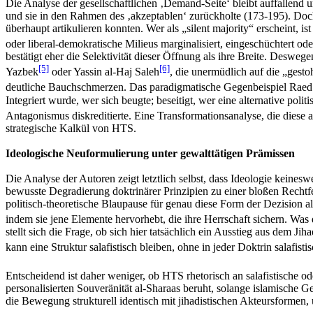
Die Analyse der gesellschaftlichen ‚Demand-Seite‘ bleibt auffallend 
und sie in den Rahmen des ‚akzeptablen‘ zurückholte (173-195). Doch
überhaupt artikulieren konnten. Wer als „silent majority“ erscheint, i
oder liberal-demokratische Milieus marginalisiert, eingeschüchtert ode
bestätigt eher die Selektivität dieser Öffnung als ihre Breite. Desweg
[5]
[6]
Yazbek
oder Yassin al-Haj Saleh
, die unermüdlich auf die „gesto
deutliche Bauchschmerzen. Das paradigmatische Gegenbeispiel Raed
Integriert wurde, wer sich beugte; beseitigt, wer eine alternative pol
Antagonismus diskreditierte. Eine Transformationsanalyse, die diese a
strategische Kalkül von HTS.
Ideologische Neuformulierung unter gewalttätigen Prämissen
Die Analyse der Autoren zeigt letztlich selbst, dass Ideologie keines
bewusste Degradierung doktrinärer Prinzipien zu einer bloßen Rechtfe
politisch-theoretische Blaupause für genau diese Form der Dezision a
indem sie jene Elemente hervorhebt, die ihre Herrschaft sichern. Was d
stellt sich die Frage, ob sich hier tatsächlich ein Ausstieg aus dem J
kann eine Struktur salafistisch bleiben, ohne in jeder Doktrin salafisti
Entscheidend ist daher weniger, ob HTS rhetorisch an salafistische ode
personalisierten Souveränität al-Sharaas beruht, solange islamische
die Bewegung strukturell identisch mit jihadistischen Akteursformen