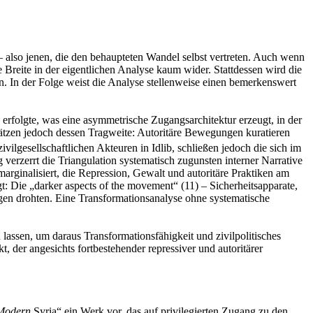
 also jenen, die den behaupteten Wandel selbst vertreten. Auch wenn
 Breite in der eigentlichen Analyse kaum wider. Stattdessen wird die
 In der Folge weist die Analyse stellenweise einen bemerkenswert
rfolgte, was eine asymmetrische Zugangsarchitektur erzeugt, in der
ätzen jedoch dessen Tragweite: Autoritäre Bewegungen kuratieren
ilgesellschaftlichen Akteuren in Idlib, schließen jedoch die sich im
verzerrt die Triangulation systematisch zugunsten interner Narrative
arginalisiert, die Repression, Gewalt und autoritäre Praktiken am
gt: Die „darker aspects of the movement“ (11) – Sicherheitsapparate,
ngen drohten. Eine Transformationsanalyse ohne systematische
lassen, um daraus Transformationsfähigkeit und zivilpolitisches
, der angesichts fortbestehender repressiver und autoritärer
 Modern
Syria“ ein Werk vor, das auf privilegierten Zugang zu den