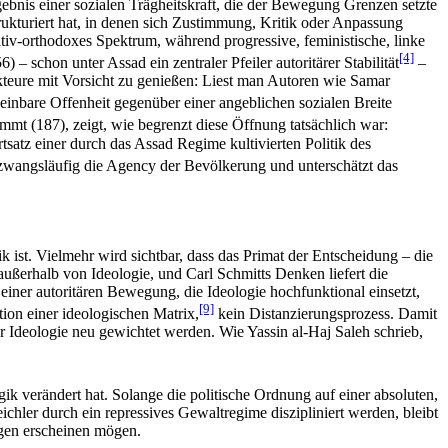
ebnis einer sozialen Trägheitskraft, die der Bewegung Grenzen setzte
ukturiert hat, in denen sich Zustimmung, Kritik oder Anpassung
rvativ-orthodoxes Spektrum, während progressive, feministische, linke
[4]
) – schon unter Assad ein zentraler Pfeiler autoritärer Stabilität
–
r Akteure mit Vorsicht zu genießen: Liest man Autoren wie Samar
heinbare Offenheit gegenüber einer angeblichen sozialen Breite
 (187), zeigt, wie begrenzt diese Öffnung tatsächlich war:
rtsatz einer durch das Assad Regime kultivierten Politik des
zwangsläufig die Agency der Bevölkerung und unterschätzt das
k ist. Vielmehr wird sichtbar, dass das Primat der Entscheidung – die
außerhalb von Ideologie, und Carl Schmitts Denken liefert die
einer autoritären Bewegung, die Ideologie hochfunktional einsetzt,
[9]
tion einer ideologischen Matrix,
kein Distanzierungsprozess. Damit
der Ideologie neu gewichtet werden. Wie Yassin al-Haj Saleh schrieb,
gik verändert hat. Solange die politische Ordnung auf einer absoluten,
hler durch ein repressives Gewaltregime diszipliniert werden, bleibt
ngen erscheinen mögen.