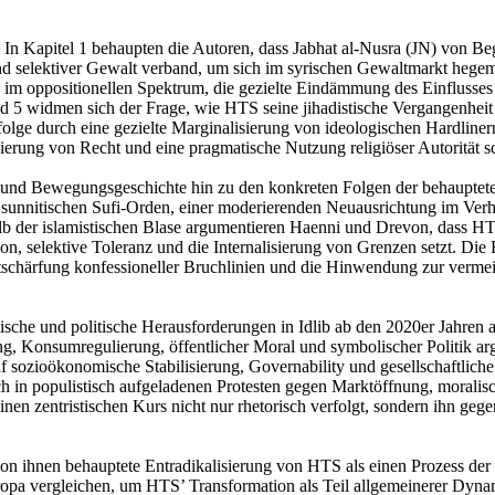
t. In Kapitel 1 behaupten die Autoren, dass Jabhat al-Nusra (JN) von B
und selektiver Gewalt verband, um sich im syrischen Gewaltmarkt hegem
nen im oppositionellen Spektrum, die gezielte Eindämmung des Einflusse
 5 widmen sich der Frage, wie HTS seine jihadistische Vergangenheit or
olge durch eine gezielte Marginalisierung von ideologischen Hardlinern 
zierung von Recht und eine pragmatische Nutzung religiöser Autorität s
e und Bewegungsgeschichte hin zu den konkreten Folgen der behauptete
unnitischen Sufi-Orden, einer moderierenden Neuausrichtung im Verhäl
b der islamistischen Blase argumentieren Haenni und Drevon, dass HTS
on, selektive Toleranz und die Internalisierung von Grenzen setzt. Die
 Entschärfung konfessioneller Bruchlinien und die Hinwendung zur verme
sche und politische Herausforderungen in Idlib ab den 2020er Jahren 
rung, Konsumregulierung, öffentlicher Moral und symbolischer Politi
f sozioökonomische Stabilisierung, Governability und gesellschaftliche
ch in populistisch aufgeladenen Protesten gegen Marktöffnung, moralisc
einen zentristischen Kurs nicht nur rhetorisch verfolgt, sondern ihn g
von ihnen behauptete Entradikalisierung von HTS als einen Prozess der
pa vergleichen, um HTS’ Transformation als Teil allgemeinerer Dynami