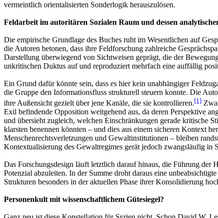
vermeintlich orientalisierten Sonderlogik herauszulösen.
Feldarbeit im autoritären Sozialen Raum und dessen analytisc
Die empirische Grundlage des Buches ruht im Wesentlichen auf Gespr
die Autoren betonen, dass ihre Feldforschung zahlreiche Gesprächspar
Darstellung überwiegend von Sichtweisen geprägt, die der Bewegung 
unkritischen Duktus auf und reproduziert mehrfach eine auffällig posi
Ein Grund dafür könnte sein, dass es hier kein unabhängiger Feldzug
die Gruppe den Informationsfluss strukturell steuern konnte. Die Au
[1]
ihre Außensicht gezielt über jene Kanäle, die sie kontrollieren.
Zwar 
Exil befindende Opposition weitgehend aus, da deren Perspektive ange
und übersieht zugleich, welchen Einschränkungen gerade kritische Sti
klarsten benennen könnten – und dies aus einem sicheren Kontext herau
Menschenrechtsverletzungen und Gewaltinstitutionen – bleiben randstä
Kontextualisierung des Gewaltregimes gerät jedoch zwangsläufig in 
Das Forschungsdesign läuft letztlich darauf hinaus, die Führung der 
Potenzial abzuleiten. In der Summe droht daraus eine unbeabsichtigte 
Strukturen besonders in der aktuellen Phase ihrer Konsolidierung hoc
Personenkult mit wissenschaftlichem Gütesiegel?
Ganz neu ist diese Konstellation für Syrien nicht. Schon David W. Le