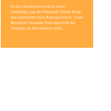
Ist der Liberalismus noch zu retten?
Flor
Unbedingt, sagt der Philosoph Vittorio Hösle
Buch
und unternimmt einen Rettungsversuch. Unser
Part
Rezensent Alexander Schwitteck teilt das
des N
Anliegen, ist aber dennoch nicht…
krit