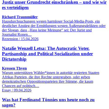
Justiz unser Grundrecht einschränken – und wie wir
es verteidigen
Richard Traunmüller
Hausdurchsuchungen wegen harmloser Social-Media-Posts, ein
deutlicher Anstieg der Ermittlungen wegen Äußerungsdelikten oder
der Slogan, dass „Hass keine Meinung“ sei: Der Jurist und
Journalist Ronen…
Rezension / 15.04.2026
Natalie Wenzell Letsa: The Autocratic Voter.
Partisanship and Political Socialization under
Dictatorship
Kressen Thyen
Warum unterstützen Wähler*innen in autoritär regierten Staaten
Afrikas Parteien, die ihre Rechte untergraben, oder geben
demokratischen Oppositionsparteien ihre Stimme, die kaum
Chancen auf politisch…
Essay / 09.04.2026
Was hat Ferdinand Tönnies uns heute noch zu
sagen?