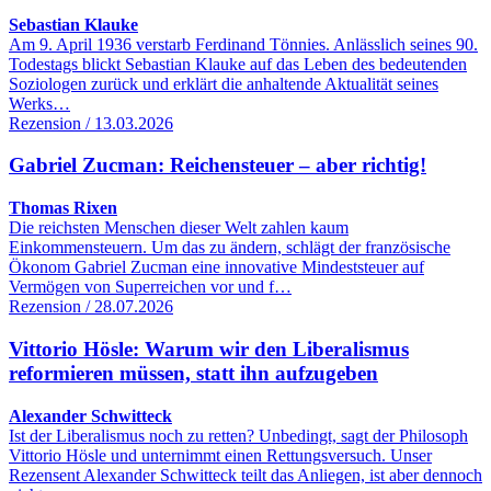
Sebastian Klauke
Am 9. April 1936 verstarb Ferdinand Tönnies. Anlässlich seines 90.
Todestags blickt Sebastian Klauke auf das Leben des bedeutenden
Soziologen zurück und erklärt die anhaltende Aktualität seines
Werks…
Rezension / 13.03.2026
Gabriel Zucman: Reichensteuer – aber richtig!
Thomas Rixen
Die reichsten Menschen dieser Welt zahlen kaum
Einkommensteuern. Um das zu ändern, schlägt der französische
Ökonom Gabriel Zucman eine innovative Mindeststeuer auf
Vermögen von Superreichen vor und f…
Rezension / 28.07.2026
Vittorio Hösle: Warum wir den Liberalismus
reformieren müssen, statt ihn aufzugeben
Alexander Schwitteck
Ist der Liberalismus noch zu retten? Unbedingt, sagt der Philosoph
Vittorio Hösle und unternimmt einen Rettungsversuch. Unser
Rezensent Alexander Schwitteck teilt das Anliegen, ist aber dennoch