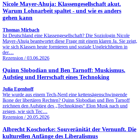
Nicole Mayer-Ahuja: Klassengesellschaft akut.
Warum Lohnarbeit spaltet - und wie es anders
gehen kann
Thomas Mirbach
Ist Deutschland eine Klassengesellschaft? Die Soziologin Nicole
Mayer-Ahuja beantwortet diese Frage mit einem klaren Ja. Sie zeigt,
wie sich Klassen heute formieren und soziale Ungleichheiten in
der…
Rezension / 03.06.2026
Quinn Slobodian und Ben Tarnoff: Muskismus.
Aufstieg und Herrschaft eines Technoking
Julia Egenhoff
Wie wurde aus einem Tech-Nerd eine kettensägenschwingende
Ikone der libertären Rechten? Quinn Slobodian und Ben Tarnoff
zeichnen den Aufstieg des „Technokings“ Elon Musk nach und
zeigen, wie sich Tec…
Rezension / 20.05.2026
Albrecht Koschorke: Souveränität der Vernunft. Die
kulturellen Anfänge des Liberalismus