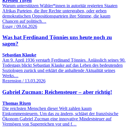
Kressen Thyen
Warum unterstützen Wähler*innen in autoritär regierten Staaten
Afrikas Parteien, die ihre Rechte untergraben, oder geben
demokratischen Oppositionsparteien ihre Stimme, die kaum
Chancen auf politisch…
Essay / 09.04.2026
Was hat Ferdinand Tönnies uns heute noch zu
sagen?
Sebastian Klauke
Am 9. April 1936 verstarb Ferdinand Tönnies. Anlässlich seines 90.
Todestags blickt Sebastian Klauke auf das Leben des bedeutenden
Soziologen zurück und erklärt die anhaltende Aktualität seines
Werks…
Rezension / 13.03.2026
Gabriel Zucman: Reichensteuer – aber richtig!
Thomas Rixen
Die reichsten Menschen dieser Welt zahlen kaum
Einkommensteuern. Um das zu ändern, schlägt der französische
Ökonom Gabriel Zucman eine innovative Mindeststeuer auf
Vermögen von Superreichen vor und f…