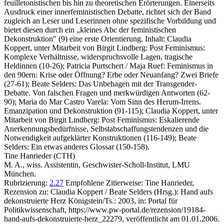
feuilletonistischen bis hin zu theoretischen Erörterungen. Einerseits
Ausdruck einer innerfeministischen Debatte, richtet sich der Band
zugleich an Leser und Leserinnen ohne spezifische Vorbildung und
bietet diesen durch ein „kleines Abc der feministischen
Dekonstruktion" (9) eine erste Orientierung. Inhalt: Claudia
Koppert, unter Mitarbeit von Birgit Lindberg: Post Feminismus:
Komplexe Verhältnisse, widerspruchsvolle Lagen, tragische
Heldinnen (10-26); Patricia Purtschert / Maja Ruef: Feminismus in
den 90ern: Krise oder Öffnung? Erbe oder Neuanfang? Zwei Briefe
(27-61); Beate Selders: Das Unbehagen mit der Transgender-
Debatte. Von falschen Fragen und merkwürdigen Antworten (62-
90); Maria do Mar Castro Varela: Vom Sinn des Herum-Irrens.
Emanzipation und Dekonstruktion (91-115); Claudia Koppert, unter
Mitarbeit von Birgit Lindberg: Post Feminismus: Eskalierende
Anerkennungsbedürfnisse, Selbstabschaffungstendenzen und die
Notwendigkeit aufgeklärter Konstruktionen (116-149); Beate
Selders: Ein etwas anderes Glossar (150-158).
Tine Hanrieder (CTH)
M. A., wiss. Assistentin, Geschwister-Scholl-Institut, LMU
München.
Rubrizierung:
2.27
Empfohlene Zitierweise: Tine Hanrieder,
Rezension zu: Claudia Koppert / Beate Selders
(Hrsg.): Hand aufs
dekonstruierte Herz Königstein/Ts.: 2003, in: Portal für
Politikwissenschaft, https://www.pw-portal.de/rezension/19184-
hand-aufs-dekonstruierte-herz_22279, veröffentlicht am 01.01.2006.