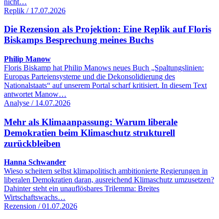
nicht…
Replik / 17.07.2026
Die Rezension als Projektion: Eine Replik auf Floris
Biskamps Besprechung meines Buchs
Philip Manow
Floris Biskamp hat Philip Manows neues Buch „Spaltungslinien:
Europas Parteiensysteme und die Dekonsolidierung des
Nationalstaats“ auf unserem Portal scharf kritisiert. In diesem Text
antwortet Manow…
Analyse / 14.07.2026
Mehr als Klimaanpassung: Warum liberale
Demokratien beim Klimaschutz strukturell
zurückbleiben
Hanna Schwander
Wieso scheitern selbst klimapolitisch ambitionierte Regierungen in
liberalen Demokratien daran, ausreichend Klimaschutz umzusetzen?
Dahinter steht ein unauflösbares Trilemma: Breites
Wirtschaftswachs…
Rezension / 01.07.2026