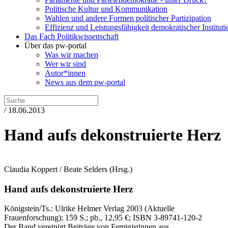
Politische Kultur und Kommunikation
Wahlen und andere Formen politischer Partizipation
Effizienz und Leistungsfähigkeit demokratischer Institut
Das Fach Politikwissenschaft
Über das pw-portal
Was wir machen
Wer wir sind
Autor*innen
News aus dem pw-portal
/ 18.06.2013
Hand aufs dekonstruierte Herz
Claudia Koppert / Beate Selders
(Hrsg.)
Hand aufs dekonstruierte Herz
Königstein/Ts.:
Ulrike Helmer Verlag
2003
(Aktuelle
Frauenforschung)
; 159 S.
; pb., 12,95 €
; ISBN 3-89741-120-2
Der Band vereinigt Beiträge von Feministinnen aus