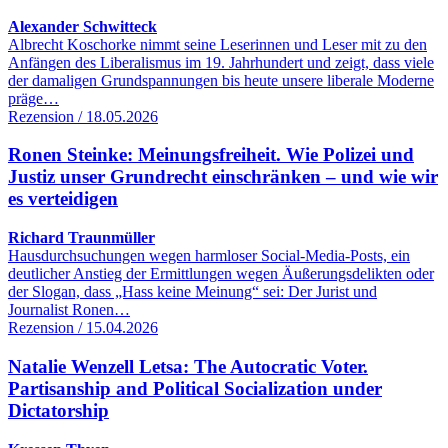
Alexander Schwitteck
Albrecht Koschorke nimmt seine Leserinnen und Leser mit zu den
Anfängen des Liberalismus im 19. Jahrhundert und zeigt, dass viele
der damaligen Grundspannungen bis heute unsere liberale Moderne
präge…
Rezension / 18.05.2026
Ronen Steinke: Meinungsfreiheit. Wie Polizei und
Justiz unser Grundrecht einschränken – und wie wir
es verteidigen
Richard Traunmüller
Hausdurchsuchungen wegen harmloser Social-Media-Posts, ein
deutlicher Anstieg der Ermittlungen wegen Äußerungsdelikten oder
der Slogan, dass „Hass keine Meinung“ sei: Der Jurist und
Journalist Ronen…
Rezension / 15.04.2026
Natalie Wenzell Letsa: The Autocratic Voter.
Partisanship and Political Socialization under
Dictatorship