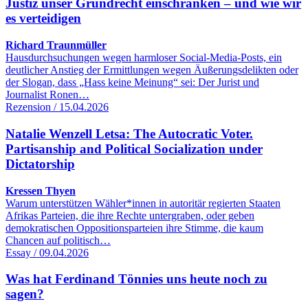
Justiz unser Grundrecht einschränken – und wie wir
es verteidigen
Richard Traunmüller
Hausdurchsuchungen wegen harmloser Social-Media-Posts, ein
deutlicher Anstieg der Ermittlungen wegen Äußerungsdelikten oder
der Slogan, dass „Hass keine Meinung“ sei: Der Jurist und
Journalist Ronen…
Rezension / 15.04.2026
Natalie Wenzell Letsa: The Autocratic Voter.
Partisanship and Political Socialization under
Dictatorship
Kressen Thyen
Warum unterstützen Wähler*innen in autoritär regierten Staaten
Afrikas Parteien, die ihre Rechte untergraben, oder geben
demokratischen Oppositionsparteien ihre Stimme, die kaum
Chancen auf politisch…
Essay / 09.04.2026
Was hat Ferdinand Tönnies uns heute noch zu
sagen?