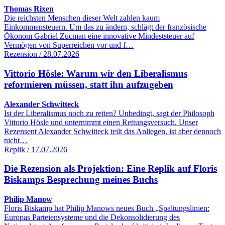
Thomas Rixen
Die reichsten Menschen dieser Welt zahlen kaum
Einkommensteuern. Um das zu ändern, schlägt der französische
Ökonom Gabriel Zucman eine innovative Mindeststeuer auf
Vermögen von Superreichen vor und f…
Rezension / 28.07.2026
Vittorio Hösle: Warum wir den Liberalismus
reformieren müssen, statt ihn aufzugeben
Alexander Schwitteck
Ist der Liberalismus noch zu retten? Unbedingt, sagt der Philosoph
Vittorio Hösle und unternimmt einen Rettungsversuch. Unser
Rezensent Alexander Schwitteck teilt das Anliegen, ist aber dennoch
nicht…
Replik / 17.07.2026
Die Rezension als Projektion: Eine Replik auf Floris
Biskamps Besprechung meines Buchs
Philip Manow
Floris Biskamp hat Philip Manows neues Buch „Spaltungslinien:
Europas Parteiensysteme und die Dekonsolidierung des