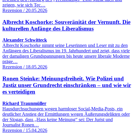
zeigen, wie sich Tec…
Rezension / 20.05.2026
Albrecht Koschorke: Souveränität der Vernunft. Die
kulturellen Anfänge des Liberalismus
Alexander Schwitteck
Albrecht Koschorke nimmt seine Leserinnen und Leser mit zu den
Anfängen des Liberalismus im 19. Jahrhundert und zeigt, dass viele
der damaligen Grundspannungen bis heute unsere liberale Moderne
präge…
Rezension / 18.05.2026
Ronen Steinke: Meinungsfreiheit. Wie Polizei und
Justiz unser Grundrecht einschränken – und wie wir
es verteidigen
Richard Traunmüller
Hausdurchsuchungen wegen harmloser Social-Media-Posts, ein
deutlicher Anstieg der Ermittlungen wegen Äußerungsdelikten oder
der Slogan, dass „Hass keine Meinung“ sei: Der Jurist und
Journalist Ronen…
Rezension / 15.04.2026