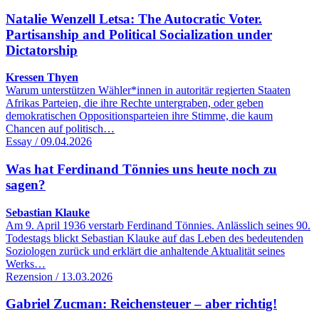
Natalie Wenzell Letsa: The Autocratic Voter.
Partisanship and Political Socialization under
Dictatorship
Kressen Thyen
Warum unterstützen Wähler*innen in autoritär regierten Staaten
Afrikas Parteien, die ihre Rechte untergraben, oder geben
demokratischen Oppositionsparteien ihre Stimme, die kaum
Chancen auf politisch…
Essay / 09.04.2026
Was hat Ferdinand Tönnies uns heute noch zu
sagen?
Sebastian Klauke
Am 9. April 1936 verstarb Ferdinand Tönnies. Anlässlich seines 90.
Todestags blickt Sebastian Klauke auf das Leben des bedeutenden
Soziologen zurück und erklärt die anhaltende Aktualität seines
Werks…
Rezension / 13.03.2026
Gabriel Zucman: Reichensteuer – aber richtig!