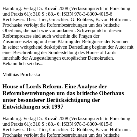
Hamburg:
Verlag Dr. Kovač
2008
(Verfassungsrecht in Forschung
und Praxis 61)
; 310 S.
; 88,- €
; ISBN 978-3-8300-4015-6
Rechtswiss. Diss. Trier; Gutachter: G. Robbers, B. von Hoffmann. –
Prochaska verfolgt die Reformbestrebungen um das britische
Oberhaus, die nach wie vor andauern. Schwerpunkt in diesem
Reformprozess sind auch weiterhin die Fragen der
Zusammensetzung und eine Klärung der Befugnisse der Kammer.
In seiner weitgehend deskriptiven Darstellung beginnt der Autor mit
einer Beschreibung der Sonderstellung des House of Lords
innerhalb der Ausgestaltungen europäischer Demokratien.
Bekanntlich sei das...
Matthias Prochaska
House of Lords Reform.
Eine Analyse der
Reformbestrebungen um das britische Oberhaus
unter besonderer Berücksichtigung der
Entwicklungen seit 1997
Hamburg:
Verlag Dr. Kovač
2008
(Verfassungsrecht in Forschung
und Praxis 61)
; 310 S.
; 88,- €
; ISBN 978-3-8300-4015-6
Rechtswiss. Diss. Trier; Gutachter: G. Robbers, B. von Hoffmann. –
Prochaska verfolgt die Reformbestrebungen um das britische