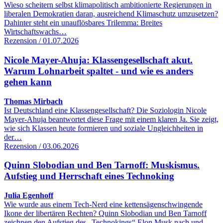
Wieso scheitern selbst klimapolitisch ambitionierte Regierungen in
liberalen Demokratien daran, ausreichend Klimaschutz umzusetzen?
Dahinter steht ein unauflösbares Trilemma: Breites
Wirtschaftswachs…
Rezension / 01.07.2026
Nicole Mayer-Ahuja: Klassengesellschaft akut.
Warum Lohnarbeit spaltet - und wie es anders
gehen kann
Thomas Mirbach
Ist Deutschland eine Klassengesellschaft? Die Soziologin Nicole
Mayer-Ahuja beantwortet diese Frage mit einem klaren Ja. Sie zeigt,
wie sich Klassen heute formieren und soziale Ungleichheiten in
der…
Rezension / 03.06.2026
Quinn Slobodian und Ben Tarnoff: Muskismus.
Aufstieg und Herrschaft eines Technoking
Julia Egenhoff
Wie wurde aus einem Tech-Nerd eine kettensägenschwingende
Ikone der libertären Rechten? Quinn Slobodian und Ben Tarnoff
zeichnen den Aufstieg des „Technokings“ Elon Musk nach und