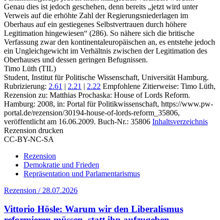
Genau dies ist jedoch geschehen, denn bereits „jetzt wird unter
Verweis auf die erhöhte Zahl der Regierungsniederlagen im
Oberhaus auf ein gestiegenes Selbstvertrauen durch höhere
Legitimation hingewiesen“ (286). So nähere sich die britische
Verfassung zwar den kontinentaleuropäischen an, es entstehe jedoch
ein Ungleichgewicht im Verhältnis zwischen der Legitimation des
Oberhauses und dessen geringen Befugnissen.
Timo Lüth (TIL)
Student, Institut für Politische Wissenschaft, Universität Hamburg.
Rubrizierung:
2.61
|
2.21
|
2.22
Empfohlene Zitierweise: Timo Lüth,
Rezension zu: Matthias Prochaska
: House of Lords Reform.
Hamburg: 2008, in: Portal für Politikwissenschaft, https://www.pw-
portal.de/rezension/30194-house-of-lords-reform_35806,
veröffentlicht am 16.06.2009.
Buch-Nr.: 35806
Inhaltsverzeichnis
Rezension drucken
CC-BY-NC-SA
Rezension
Demokratie und Frieden
Repräsentation und Parlamentarismus
Rezension / 28.07.2026
Vittorio Hösle: Warum wir den Liberalismus
reformieren müssen, statt ihn aufzugeben