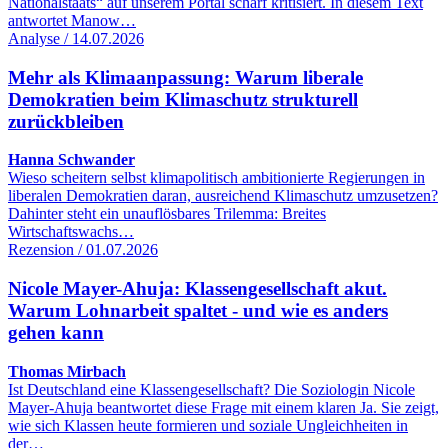
Nationalstaats“ auf unserem Portal scharf kritisiert. In diesem Text
antwortet Manow…
Analyse / 14.07.2026
Mehr als Klimaanpassung: Warum liberale
Demokratien beim Klimaschutz strukturell
zurückbleiben
Hanna Schwander
Wieso scheitern selbst klimapolitisch ambitionierte Regierungen in
liberalen Demokratien daran, ausreichend Klimaschutz umzusetzen?
Dahinter steht ein unauflösbares Trilemma: Breites
Wirtschaftswachs…
Rezension / 01.07.2026
Nicole Mayer-Ahuja: Klassengesellschaft akut.
Warum Lohnarbeit spaltet - und wie es anders
gehen kann
Thomas Mirbach
Ist Deutschland eine Klassengesellschaft? Die Soziologin Nicole
Mayer-Ahuja beantwortet diese Frage mit einem klaren Ja. Sie zeigt,
wie sich Klassen heute formieren und soziale Ungleichheiten in
der…