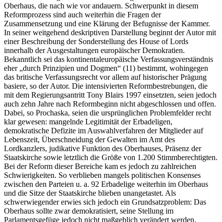
Oberhaus, die nach wie vor andauern. Schwerpunkt in diesem
Reformprozess sind auch weiterhin die Fragen der
Zusammensetzung und eine Klärung der Befugnisse der Kammer.
In seiner weitgehend deskriptiven Darstellung beginnt der Autor mit
einer Beschreibung der Sonderstellung des House of Lords
innerhalb der Ausgestaltungen europäischer Demokratien.
Bekanntlich sei das kontinentaleuropäische Verfassungsverständnis
eher „durch Prinzipien und Dogmen“ (11) bestimmt, wohingegen
das britische Verfassungsrecht vor allem auf historischer Prägung
basiere, so der Autor. Die intensivierten Reformbestrebungen, die
mit dem Regierungsantritt Tony Blairs 1997 einsetzten, seien jedoch
auch zehn Jahre nach Reformbeginn nicht abgeschlossen und offen.
Dabei, so Prochaska, seien die ursprünglichen Problemfelder recht
klar gewesen: mangelnde Legitimität der Erbadeligen,
demokratische Defizite im Auswahlverfahren der Mitglieder auf
Lebenszeit, Überschneidung der Gewalten im Amt des
Lordkanzlers, judikative Funktion des Oberhauses, Präsenz der
Staatskirche sowie letztlich die Größe von 1.200 Stimmberechtigten.
Bei der Reform dieser Bereiche kam es jedoch zu zahlreichen
Schwierigkeiten. So verblieben mangels politischen Konsenses
zwischen den Parteien u. a. 92 Erbadelige weiterhin im Oberhaus
und die Sitze der Staatskirche blieben unangetastet. Als
schwerwiegender erwies sich jedoch ein Grundsatzproblem: Das
Oberhaus sollte zwar demokratisiert, seine Stellung im
Parlamentsgefüge jedoch nicht maßgeblich verändert werden.