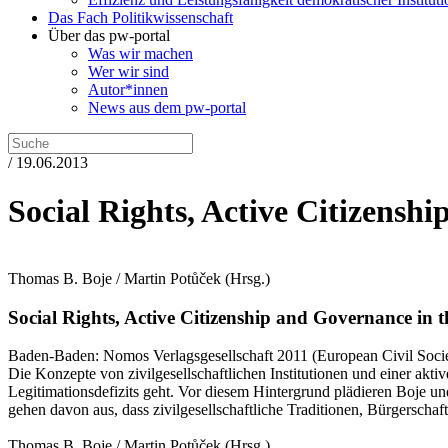
Das Fach Politikwissenschaft
Über das pw-portal
Was wir machen
Wer wir sind
Autor*innen
News aus dem pw-portal
/ 19.06.2013
Social Rights, Active Citizens
Thomas B. Boje / Martin Potůček
(Hrsg.)
Social Rights, Active Citizenship and Governance in
Baden-Baden:
Nomos Verlagsgesellschaft
2011
(European Civil Soci
Die Konzepte von zivilgesellschaftlichen Institutionen und einer a
Legitimationsdefizits geht. Vor diesem Hintergrund plädieren Boje un
gehen davon aus, dass zivilgesellschaftliche Traditionen, Bürgerschaf
Thomas B. Boje / Martin Potůček
(Hrsg.)