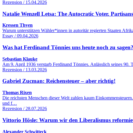
Rezension / 15.04.2026
Natalie Wenzell Letsa: The Autocratic Voter. Partisans
Kressen Thyen
Warum unterstützen Wähler*innen in autoritär regierten Staaten Afri
Essay / 09.04.2026
Was hat Ferdinand Tönnies uns heute noch zu sagen
Sebastian Klauke
Am 9. April 1936 verstarb Ferdinand Tönnies. Anlässlich seines 90. 
Rezension / 13.03.2026
Gabriel Zucman: Reichensteuer – aber richtig!
Thomas Rixen
Die reichsten Menschen dieser Welt zahlen kaum Einkommensteuern.
und f…
Rezension / 28.07.2026
Vittorio Hösle: Warum wir den Liberalismus reformie
Alexander Schwitteck