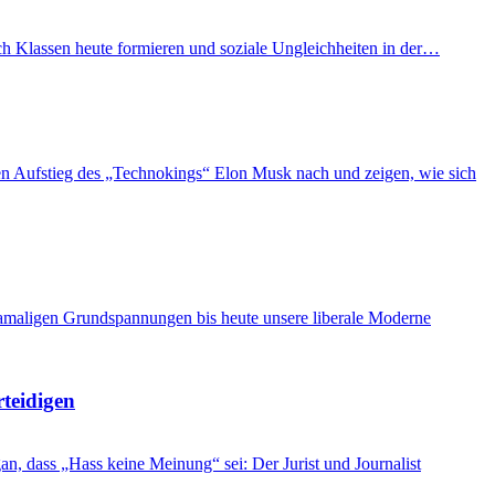
ich Klassen heute formieren und soziale Ungleichheiten in der…
n Aufstieg des „Technokings“ Elon Musk nach und zeigen, wie sich
damaligen Grundspannungen bis heute unsere liberale Moderne
rteidigen
, dass „Hass keine Meinung“ sei: Der Jurist und Journalist