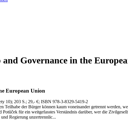
hip and Governance in the Europe
 the European Union
ety 10)
; 203 S.
; 29,- €
; ISBN 978-3-8329-5419-2
ktiven Teilhabe der Bürger können kaum voneinander getrennt werden, 
d Potůček für ein weitgefasstes Verständnis darüber, wer die Zivilgese
t und Regierung unzertrennlic...