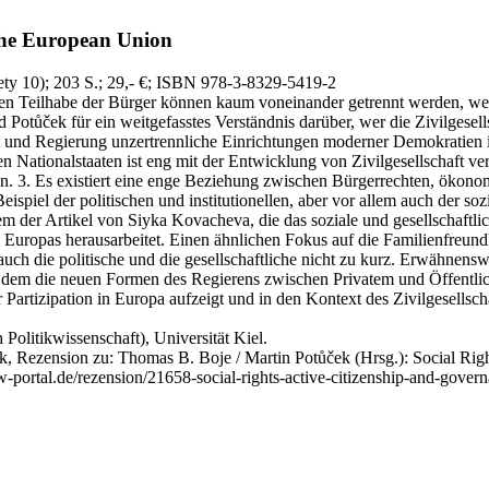
 the European Union
ety 10)
; 203 S.
; 29,- €
; ISBN 978-3-8329-5419-2
ktiven Teilhabe der Bürger können kaum voneinander getrennt werden, 
d Potůček für ein weitgefasstes Verständnis darüber, wer die Zivilgese
haft und Regierung unzertrennliche Einrichtungen moderner Demokratie
n Nationalstaaten ist eng mit der Entwicklung von Zivilgesellschaft ver
en. 3. Es existiert eine enge Beziehung zwischen Bürgerrechten, ökono
ispiel der politischen und institutionellen, aber vor allem auch der s
m der Artikel von Siyka Kovacheva, die das soziale und gesellschaftlic
 Europas herausarbeitet. Einen ähnlichen Fokus auf die Familienfreundl
h die politische und die gesellschaftliche nicht zu kurz. Erwähnenswe
 dem die neuen Formen des Regierens zwischen Privatem und Öffentlic
Partizipation in Europa aufzeigt und in den Kontext des Zivilgesellscha
h Politikwissenschaft), Universität Kiel.
, Rezension zu: Thomas B. Boje / Martin Potůček
(Hrsg.): Social Rig
w-portal.de/rezension/21658-social-rights-active-citizenship-and-gove