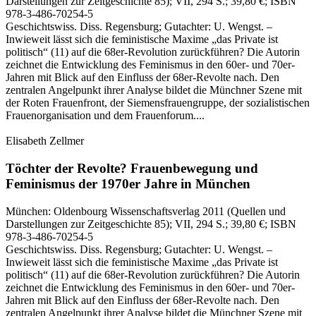
Darstellungen zur Zeitgeschichte 85)
; VII, 294 S.
; 39,80 €
; ISBN
978-3-486-70254-5
Geschichtswiss. Diss. Regensburg; Gutachter: U. Wengst. –
Inwieweit lässt sich die feministische Maxime „das Private ist
politisch“ (11) auf die 68er-Revolution zurückführen? Die Autorin
zeichnet die Entwicklung des Feminismus in den 60er- und 70er-
Jahren mit Blick auf den Einfluss der 68er-Revolte nach. Den
zentralen Angelpunkt ihrer Analyse bildet die Münchner Szene mit
der Roten Frauenfront, der Siemensfrauengruppe, der sozialistischen
Frauenorganisation und dem Frauenforum....
Elisabeth Zellmer
Töchter der Revolte?
Frauenbewegung und
Feminismus der 1970er Jahre in München
München:
Oldenbourg Wissenschaftsverlag
2011
(Quellen und
Darstellungen zur Zeitgeschichte 85)
; VII, 294 S.
; 39,80 €
; ISBN
978-3-486-70254-5
Geschichtswiss. Diss. Regensburg; Gutachter: U. Wengst. –
Inwieweit lässt sich die feministische Maxime „das Private ist
politisch“ (11) auf die 68er-Revolution zurückführen? Die Autorin
zeichnet die Entwicklung des Feminismus in den 60er- und 70er-
Jahren mit Blick auf den Einfluss der 68er-Revolte nach. Den
zentralen Angelpunkt ihrer Analyse bildet die Münchner Szene mit