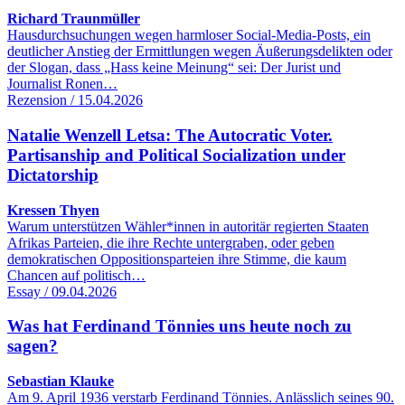
Richard Traunmüller
Hausdurchsuchungen wegen harmloser Social-Media-Posts, ein
deutlicher Anstieg der Ermittlungen wegen Äußerungsdelikten oder
der Slogan, dass „Hass keine Meinung“ sei: Der Jurist und
Journalist Ronen…
Rezension / 15.04.2026
Natalie Wenzell Letsa: The Autocratic Voter.
Partisanship and Political Socialization under
Dictatorship
Kressen Thyen
Warum unterstützen Wähler*innen in autoritär regierten Staaten
Afrikas Parteien, die ihre Rechte untergraben, oder geben
demokratischen Oppositionsparteien ihre Stimme, die kaum
Chancen auf politisch…
Essay / 09.04.2026
Was hat Ferdinand Tönnies uns heute noch zu
sagen?
Sebastian Klauke
Am 9. April 1936 verstarb Ferdinand Tönnies. Anlässlich seines 90.