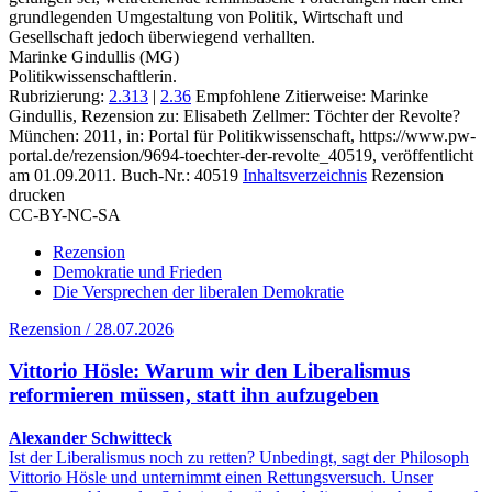
grundlegenden Umgestaltung von Politik, Wirtschaft und
Gesellschaft jedoch überwiegend verhallten.
Marinke Gindullis (MG)
Politikwissenschaftlerin.
Rubrizierung:
2.313
|
2.36
Empfohlene Zitierweise: Marinke
Gindullis, Rezension zu: Elisabeth Zellmer
: Töchter der Revolte?
München: 2011, in: Portal für Politikwissenschaft, https://www.pw-
portal.de/rezension/9694-toechter-der-revolte_40519, veröffentlicht
am 01.09.2011.
Buch-Nr.: 40519
Inhaltsverzeichnis
Rezension
drucken
CC-BY-NC-SA
Rezension
Demokratie und Frieden
Die Versprechen der liberalen Demokratie
Rezension / 28.07.2026
Vittorio Hösle: Warum wir den Liberalismus
reformieren müssen, statt ihn aufzugeben
Alexander Schwitteck
Ist der Liberalismus noch zu retten? Unbedingt, sagt der Philosoph
Vittorio Hösle und unternimmt einen Rettungsversuch. Unser