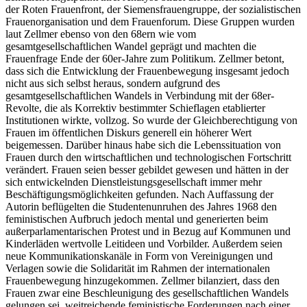
der Roten Frauenfront, der Siemensfrauengruppe, der sozialistischen
Frauenorganisation und dem Frauenforum. Diese Gruppen wurden
laut Zellmer ebenso von den 68ern wie vom
gesamtgesellschaftlichen Wandel geprägt und machten die
Frauenfrage Ende der 60er-Jahre zum Politikum. Zellmer betont,
dass sich die Entwicklung der Frauenbewegung insgesamt jedoch
nicht aus sich selbst heraus, sondern aufgrund des
gesamtgesellschaftlichen Wandels in Verbindung mit der 68er-
Revolte, die als Korrektiv bestimmter Schieflagen etablierter
Institutionen wirkte, vollzog. So wurde der Gleichberechtigung von
Frauen im öffentlichen Diskurs generell ein höherer Wert
beigemessen. Darüber hinaus habe sich die Lebenssituation von
Frauen durch den wirtschaftlichen und technologischen Fortschritt
verändert. Frauen seien besser gebildet gewesen und hätten in der
sich entwickelnden Dienstleistungsgesellschaft immer mehr
Beschäftigungsmöglichkeiten gefunden. Nach Auffassung der
Autorin beflügelten die Studentenunruhen des Jahres 1968 den
feministischen Aufbruch jedoch mental und generierten beim
außerparlamentarischen Protest und in Bezug auf Kommunen und
Kinderläden wertvolle Leitideen und Vorbilder. Außerdem seien
neue Kommunikationskanäle in Form von Vereinigungen und
Verlagen sowie die Solidarität im Rahmen der internationalen
Frauenbewegung hinzugekommen. Zellmer bilanziert, dass den
Frauen zwar eine Beschleunigung des gesellschaftlichen Wandels
gelungen sei, weitreichende feministische Forderungen nach einer