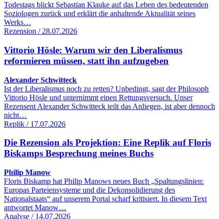
Todestags blickt Sebastian Klauke auf das Leben des bedeutenden
Soziologen zurück und erklärt die anhaltende Aktualität seines
Werks…
Rezension / 28.07.2026
Vittorio Hösle: Warum wir den Liberalismus
reformieren müssen, statt ihn aufzugeben
Alexander Schwitteck
Ist der Liberalismus noch zu retten? Unbedingt, sagt der Philosoph
Vittorio Hösle und unternimmt einen Rettungsversuch. Unser
Rezensent Alexander Schwitteck teilt das Anliegen, ist aber dennoch
nicht…
Replik / 17.07.2026
Die Rezension als Projektion: Eine Replik auf Floris
Biskamps Besprechung meines Buchs
Philip Manow
Floris Biskamp hat Philip Manows neues Buch „Spaltungslinien:
Europas Parteiensysteme und die Dekonsolidierung des
Nationalstaats“ auf unserem Portal scharf kritisiert. In diesem Text
antwortet Manow…
Analyse / 14.07.2026