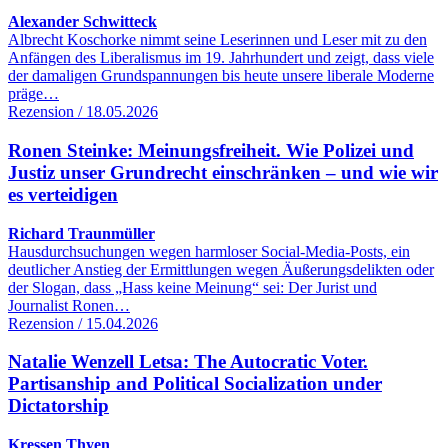
Alexander Schwitteck
Albrecht Koschorke nimmt seine Leserinnen und Leser mit zu den
Anfängen des Liberalismus im 19. Jahrhundert und zeigt, dass viele
der damaligen Grundspannungen bis heute unsere liberale Moderne
präge…
Rezension / 18.05.2026
Ronen Steinke: Meinungsfreiheit. Wie Polizei und
Justiz unser Grundrecht einschränken – und wie wir
es verteidigen
Richard Traunmüller
Hausdurchsuchungen wegen harmloser Social-Media-Posts, ein
deutlicher Anstieg der Ermittlungen wegen Äußerungsdelikten oder
der Slogan, dass „Hass keine Meinung“ sei: Der Jurist und
Journalist Ronen…
Rezension / 15.04.2026
Natalie Wenzell Letsa: The Autocratic Voter.
Partisanship and Political Socialization under
Dictatorship
Kressen Thyen