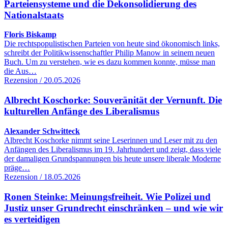
Parteiensysteme und die Dekonsolidierung des
Nationalstaats
Floris Biskamp
Die rechtspopulistischen Parteien von heute sind ökonomisch links,
schreibt der Politikwissenschaftler Philip Manow in seinem neuen
Buch. Um zu verstehen, wie es dazu kommen konnte, müsse man
die Aus…
Rezension / 20.05.2026
Albrecht Koschorke: Souveränität der Vernunft. Die
kulturellen Anfänge des Liberalismus
Alexander Schwitteck
Albrecht Koschorke nimmt seine Leserinnen und Leser mit zu den
Anfängen des Liberalismus im 19. Jahrhundert und zeigt, dass viele
der damaligen Grundspannungen bis heute unsere liberale Moderne
präge…
Rezension / 18.05.2026
Ronen Steinke: Meinungsfreiheit. Wie Polizei und
Justiz unser Grundrecht einschränken – und wie wir
es verteidigen