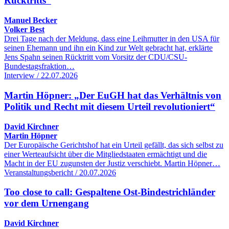
Rücktritts“
Manuel Becker
Volker Best
Drei Tage nach der Meldung, dass eine Leihmutter in den USA für
seinen Ehemann und ihn ein Kind zur Welt gebracht hat, erklärte
Jens Spahn seinen Rücktritt vom Vorsitz der CDU/CSU-
Bundestagsfraktion…
Interview / 22.07.2026
Martin Höpner: „Der EuGH hat das Verhältnis von
Politik und Recht mit diesem Urteil revolutioniert“
David Kirchner
Martin Höpner
Der Europäische Gerichtshof hat ein Urteil gefällt, das sich selbst zu
einer Werteaufsicht über die Mitgliedstaaten ermächtigt und die
Macht in der EU zugunsten der Justiz verschiebt. Martin Höpner…
Veranstaltungsbericht / 20.07.2026
Too close to call: Gespaltene Ost-Bindestrichländer
vor dem Urnengang
David Kirchner