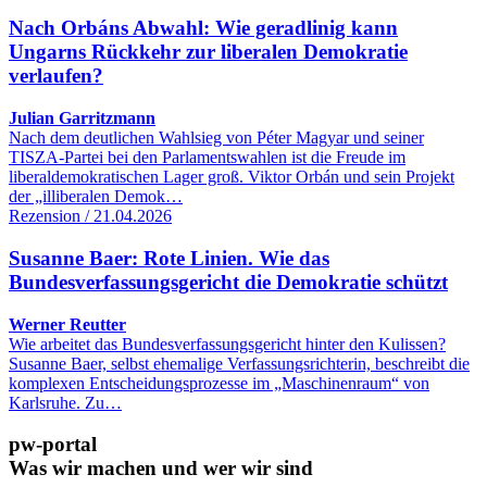
Nach Orbáns Abwahl: Wie geradlinig kann
Ungarns Rückkehr zur liberalen Demokratie
verlaufen?
Julian Garritzmann
Nach dem deutlichen Wahlsieg von Péter Magyar und seiner
TISZA-Partei bei den Parlamentswahlen ist die Freude im
liberaldemokratischen Lager groß. Viktor Orbán und sein Projekt
der „illiberalen Demok…
Rezension / 21.04.2026
Susanne Baer: Rote Linien. Wie das
Bundesverfassungsgericht die Demokratie schützt
Werner Reutter
Wie arbeitet das Bundesverfassungsgericht hinter den Kulissen?
Susanne Baer, selbst ehemalige Verfassungsrichterin, beschreibt die
komplexen Entscheidungsprozesse im „Maschinenraum“ von
Karlsruhe. Zu…
pw-portal
Was wir machen und wer wir sind