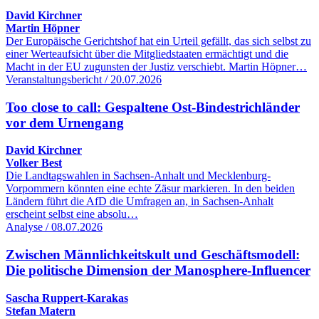
David Kirchner
Martin Höpner
Der Europäische Gerichtshof hat ein Urteil gefällt, das sich selbst zu
einer Werteaufsicht über die Mitgliedstaaten ermächtigt und die
Macht in der EU zugunsten der Justiz verschiebt. Martin Höpner…
Veranstaltungsbericht / 20.07.2026
Too close to call: Gespaltene Ost-Bindestrichländer
vor dem Urnengang
David Kirchner
Volker Best
Die Landtagswahlen in Sachsen-Anhalt und Mecklenburg-
Vorpommern könnten eine echte Zäsur markieren. In den beiden
Ländern führt die AfD die Umfragen an, in Sachsen-Anhalt
erscheint selbst eine absolu…
Analyse / 08.07.2026
Zwischen Männlichkeitskult und Geschäftsmodell:
Die politische Dimension der Manosphere-Influencer
Sascha Ruppert-Karakas
Stefan Matern