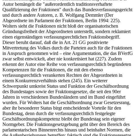
Autor bemängelt die "außerordentlich traditionsverhaftete
Qualifizierung der Fraktionen" durch das Bundesverfassungsgericht
und durch andere Autoren, z. B. Wolfgang Demmler (Der
Abgeordnete im Parlament der Fraktionen, Berlin 1994: 225).
Wolters sieht die Fraktionen nicht bloß der organisatorischen
Gründungsfreiheit der Abgeordneten unterstellt, sondern reklamiert
einen eigenständigen verfassungsrechtlichen Fraktionsbegriff.
Dieser beruht darauf, daß die in Art. 21 GG positivierte
Mitvertretung des Volkes durch die Parteien auch für die Fraktionen
in Anspruch genommen wird – eine Argumentation, die das BVerfG
zwar selbst entwickelt, aber nie konkretisiert hat (227). Zudem
erkennt der Autor eine Reihe von verfassungsrechtlich begründeten
Kompetenzen für die Fraktionen, die mit den ebenso
verfassungsrechtlich verankerten Rechten der Abgeordneten in
einem Konkurrenzverhältnis stehen (245). Ein weiterer
Schwerpunkt umkreist Status und Funktion der Geschäftsordnung
des Bundestages sowie der Fraktionsgesetze, die seit den 90er
Jahren in verschiedenen Bundesländern und im Bund eingeführt
wurden. Für Wolters hat die Geschäftsordnung zwar Gesetzesrang,
aber ihr besonderer Status birgt entscheidende Vorteile für den
Bundestag, denn durch die verfassungsrechtlich festgelegte
Geschäftsordnungskompetenz bleibt der Bundestag sein eigener
Normgeber. Die Fraktionsgesetzgebung geht über den Bereich des
parlamentarischen Binnenrechts hinaus und beinhaltet Normen, die
die Außenbeziehungen betreffen; faktisch sind die Fraktionsgesetze