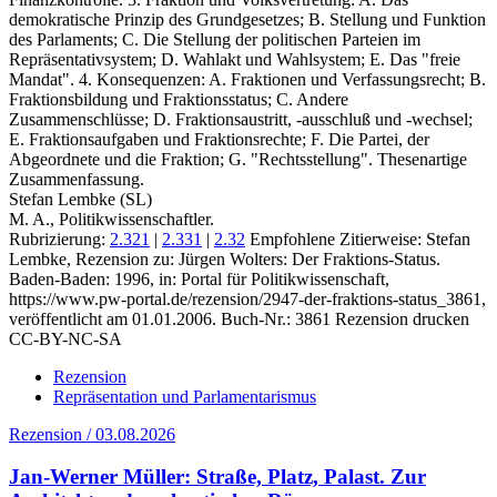
demokratische Prinzip des Grundgesetzes; B. Stellung und Funktion
des Parlaments; C. Die Stellung der politischen Parteien im
Repräsentativsystem; D. Wahlakt und Wahlsystem; E. Das "freie
Mandat". 4. Konsequenzen: A. Fraktionen und Verfassungsrecht; B.
Fraktionsbildung und Fraktionsstatus; C. Andere
Zusammenschlüsse; D. Fraktionsaustritt, -ausschluß und -wechsel;
E. Fraktionsaufgaben und Fraktionsrechte; F. Die Partei, der
Abgeordnete und die Fraktion; G. "Rechtsstellung". Thesenartige
Zusammenfassung.
Stefan Lembke (SL)
M. A., Politikwissenschaftler.
Rubrizierung:
2.321
|
2.331
|
2.32
Empfohlene Zitierweise: Stefan
Lembke, Rezension zu: Jürgen Wolters
: Der Fraktions-Status.
Baden-Baden: 1996, in: Portal für Politikwissenschaft,
https://www.pw-portal.de/rezension/2947-der-fraktions-status_3861,
veröffentlicht am 01.01.2006.
Buch-Nr.: 3861
Rezension drucken
CC-BY-NC-SA
Rezension
Repräsentation und Parlamentarismus
Rezension / 03.08.2026
Jan-Werner Müller: Straße, Platz, Palast. Zur