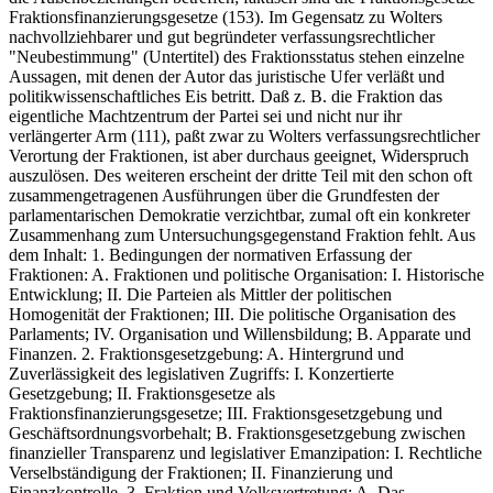
Fraktionsfinanzierungsgesetze (153). Im Gegensatz zu Wolters
nachvollziehbarer und gut begründeter verfassungsrechtlicher
"Neubestimmung" (Untertitel) des Fraktionsstatus stehen einzelne
Aussagen, mit denen der Autor das juristische Ufer verläßt und
politikwissenschaftliches Eis betritt. Daß z. B. die Fraktion das
eigentliche Machtzentrum der Partei sei und nicht nur ihr
verlängerter Arm (111), paßt zwar zu Wolters verfassungsrechtlicher
Verortung der Fraktionen, ist aber durchaus geeignet, Widerspruch
auszulösen. Des weiteren erscheint der dritte Teil mit den schon oft
zusammengetragenen Ausführungen über die Grundfesten der
parlamentarischen Demokratie verzichtbar, zumal oft ein konkreter
Zusammenhang zum Untersuchungsgegenstand Fraktion fehlt. Aus
dem Inhalt: 1. Bedingungen der normativen Erfassung der
Fraktionen: A. Fraktionen und politische Organisation: I. Historische
Entwicklung; II. Die Parteien als Mittler der politischen
Homogenität der Fraktionen; III. Die politische Organisation des
Parlaments; IV. Organisation und Willensbildung; B. Apparate und
Finanzen. 2. Fraktionsgesetzgebung: A. Hintergrund und
Zuverlässigkeit des legislativen Zugriffs: I. Konzertierte
Gesetzgebung; II. Fraktionsgesetze als
Fraktionsfinanzierungsgesetze; III. Fraktionsgesetzgebung und
Geschäftsordnungsvorbehalt; B. Fraktionsgesetzgebung zwischen
finanzieller Transparenz und legislativer Emanzipation: I. Rechtliche
Verselbständigung der Fraktionen; II. Finanzierung und
Finanzkontrolle. 3. Fraktion und Volksvertretung: A. Das