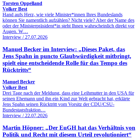
Torsten Oppelland
Volker Best
Hand aufs Herz, wie viele Minister*innen Ihres Bundeslands
können Sie namentlich aufzählen? Nicht viele? Aber der Name des
oder der Ministerpräsident*in steht Ihnen wahrscheinlich direkt vor
Augen. W…
Interview / 27.07.2026
Manuel Becker im Interview: „Dieses Paket, das
Jens Spahn in puncto Glaubwürdigkeit mitbringt,
spielt eine entscheidende Rolle für das Tempo des
Rücktritts“
Manuel Becker
Volker Best
Drei Tage nach der Meldung, dass eine Leihmutter in den USA für
seinen Ehemann und ihn ein Kind zur Welt gebracht hat, erklärte
Jens Spahn seinen Rücktritt vom Vorsitz der CDU/CSU-
Bundestagsfraktion…
Interview / 22.07.2026
Martin Höpner: „Der EuGH hat das Verhältnis von
Politik und Recht mit diesem Urteil revolutioniert“