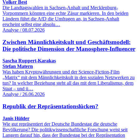
Volker Best
Die Landtagswahlen in Sachsen-Anhalt und Mecklenburg-
Vorpommern könnten eine echte Zäsur markieren. In den beiden
Ländern führt die AfD die Umfragen an, in Sachsen-Anhalt
erscheint selbst eine absolu…
Analyse / 08.07.2026
Zwischen Männlichkeitskult und Geschäftsmodell:
Die politische Dimension der Manosphere-Influencer
Sascha Ruppert-Karakas
Stefan Matern
Was haben Kryptowährungen und der Science-Fiction-Film
„Matrix“ mit dem Männlichkeitskult in den sozialen Netzwerken zu
tun? In welcher Beziehung steht all das mit dem Liberalismus, dem
Staat – und ü…
Analyse / 26.06.2026
Republik der Repräsentationslücken?
Janis Hülder
Wie gut repräsentiert der Deutsche Bundestag die deutsche
Bevölkerung? Die politikwissenschaftliche Forschung weist seit
Langem darauf hin, dass der Bundestag bei der Repräsentation