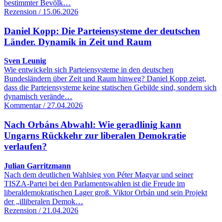
bestimmter Bevölk…
Rezension / 15.06.2026
Daniel Kopp: Die Parteiensysteme der deutschen
Länder. Dynamik in Zeit und Raum
Sven Leunig
Wie entwickeln sich Parteiensysteme in den deutschen
Bundesländern über Zeit und Raum hinweg? Daniel Kopp zeigt,
dass die Parteiensysteme keine statischen Gebilde sind, sondern sich
dynamisch verände…
Kommentar / 27.04.2026
Nach Orbáns Abwahl: Wie geradlinig kann
Ungarns Rückkehr zur liberalen Demokratie
verlaufen?
Julian Garritzmann
Nach dem deutlichen Wahlsieg von Péter Magyar und seiner
TISZA-Partei bei den Parlamentswahlen ist die Freude im
liberaldemokratischen Lager groß. Viktor Orbán und sein Projekt
der „illiberalen Demok…
Rezension / 21.04.2026