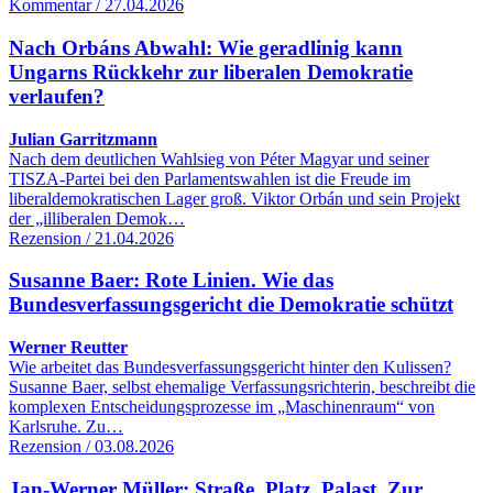
Kommentar / 27.04.2026
Nach Orbáns Abwahl: Wie geradlinig kann
Ungarns Rückkehr zur liberalen Demokratie
verlaufen?
Julian Garritzmann
Nach dem deutlichen Wahlsieg von Péter Magyar und seiner
TISZA-Partei bei den Parlamentswahlen ist die Freude im
liberaldemokratischen Lager groß. Viktor Orbán und sein Projekt
der „illiberalen Demok…
Rezension / 21.04.2026
Susanne Baer: Rote Linien. Wie das
Bundesverfassungsgericht die Demokratie schützt
Werner Reutter
Wie arbeitet das Bundesverfassungsgericht hinter den Kulissen?
Susanne Baer, selbst ehemalige Verfassungsrichterin, beschreibt die
komplexen Entscheidungsprozesse im „Maschinenraum“ von
Karlsruhe. Zu…
Rezension / 03.08.2026
Jan-Werner Müller: Straße, Platz, Palast. Zur