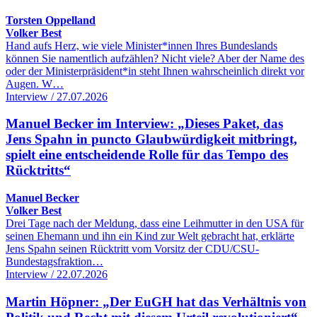
Torsten Oppelland
Volker Best
Hand aufs Herz, wie viele Minister*innen Ihres Bundeslands
können Sie namentlich aufzählen? Nicht viele? Aber der Name des
oder der Ministerpräsident*in steht Ihnen wahrscheinlich direkt vor
Augen. W…
Interview / 27.07.2026
Manuel Becker im Interview: „Dieses Paket, das
Jens Spahn in puncto Glaubwürdigkeit mitbringt,
spielt eine entscheidende Rolle für das Tempo des
Rücktritts“
Manuel Becker
Volker Best
Drei Tage nach der Meldung, dass eine Leihmutter in den USA für
seinen Ehemann und ihn ein Kind zur Welt gebracht hat, erklärte
Jens Spahn seinen Rücktritt vom Vorsitz der CDU/CSU-
Bundestagsfraktion…
Interview / 22.07.2026
Martin Höpner: „Der EuGH hat das Verhältnis von