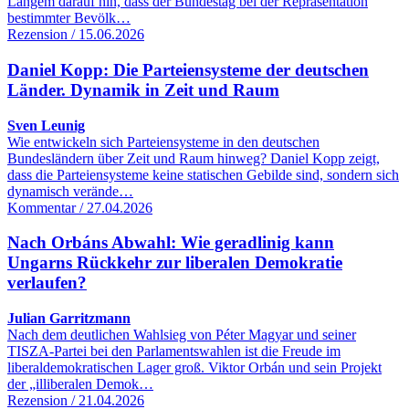
Langem darauf hin, dass der Bundestag bei der Repräsentation
bestimmter Bevölk…
Rezension / 15.06.2026
Daniel Kopp: Die Parteiensysteme der deutschen
Länder. Dynamik in Zeit und Raum
Sven Leunig
Wie entwickeln sich Parteiensysteme in den deutschen
Bundesländern über Zeit und Raum hinweg? Daniel Kopp zeigt,
dass die Parteiensysteme keine statischen Gebilde sind, sondern sich
dynamisch verände…
Kommentar / 27.04.2026
Nach Orbáns Abwahl: Wie geradlinig kann
Ungarns Rückkehr zur liberalen Demokratie
verlaufen?
Julian Garritzmann
Nach dem deutlichen Wahlsieg von Péter Magyar und seiner
TISZA-Partei bei den Parlamentswahlen ist die Freude im
liberaldemokratischen Lager groß. Viktor Orbán und sein Projekt
der „illiberalen Demok…
Rezension / 21.04.2026