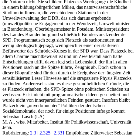
die Autoren nicht. Sie schildern Platzecks Werdegang: die Kindheit
in einem bildungsbürgerlichen Milieu, das naturwissenschaftliche
Studium in Ilmenau, die verschiedenen Stationen in der
Umweltverwaltung der DDR, das sich daraus ergebende
(umwelt)politische Engagement in der Wendezeit, Umweltminister
in Brandenburg, Oberbürgermeister in Potsdam, Ministerpräsident
des Landes Brandenburg und schließlich Bundesvorsitzender der
SPD. Programmatisch zeigt sich Platzeck als sachorientiert und
wenig ideologisch geprägt, wenngleich er einer der stärkeren
Befürworter des Schröder-Kurses in der SPD war. Dass Platzeck bei
allem Charme machtbewusst ist und im Zweifelsfall auch harte
Entscheidungen trifft, davon legt sein Lebenslauf, der ihn in allen
Positionen rasch an die Spitze führte, Zeugnis ab. Doch schon in
dieser Biografie sind für den durch die Ereignisse der jüngsten Zeit
sensibilisierten Leser Hinweise auf die strapazierte Physis Platzecks
zu finden. Andererseits sind es diese gesundheitlichen Gründe, die
es Platzeck erlauben, die SPD-Spitze ohne politischen Schaden zu
verlassen. Er ist nicht mit programmatischen Ideen gescheitert und
wurde nicht von innerparteilichen Feinden gestürzt. Insofern bleibt
Platzeck ein „unverbrauchter“ Politiker der deutschen
Sozialdemokratie, der noch für einige Positionen infrage kommt.
Sebastian Lasch (LA)
M. A., wiss. Mitarbeiter, Institut für Politikwissenschaft, Universität
Jena.
Rubrizierung:
2.3
|
2.325
|
2.331
Empfohlene Zitierweise: Sebastian