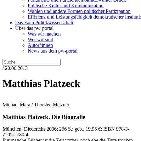
Politische Kultur und Kommunikation
Wahlen und andere Formen politischer Partizipation
Effizienz und Leistungsfähigkeit demokratischer Institut
Das Fach Politikwissenschaft
Über das pw-portal
Was wir machen
Wer wir sind
Autor*innen
News aus dem pw-portal
/ 20.06.2013
Matthias Platzeck
Michael Mara / Thorsten Metzner
Matthias Platzeck.
Die Biografie
München:
Diederichs
2006
; 256 S.
; geb., 19,95 €
; ISBN 978-3-
7205-2780-4
Für manche Bücher ist die Zeit vorbei, noch ehe die Tinte trocken