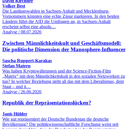
David Kirchner
Volker Best
Die Landtagswahlen in Sachsen-Anhalt und Mecklenburg-
Vorpommern könnten eine echte Zäsur markieren. In den beiden
Ländern führt die AfD die Umfragen an, in Sachsen-Anhalt
erscheint selbst eine absolu…
Analyse / 08.07.2026
Zwischen Männlichkeitskult und Geschäftsmodell:
Die politische Dimension der Manosphere-Influencer
Sascha Ruppert-Karakas
Stefan Matern
Was haben Kryptowährungen und der Science-Fiction-Film
„Matrix“ mit dem Männlichkeitskult in den sozialen Netzwerken zu
tun? In welcher Beziehung steht all das mit dem Liberalismus, dem
Staat – und ü…
Analyse / 26.06.2026
Republik der Repräsentationslücken?
Janis Hülder
Wie gut repräsentiert der Deutsche Bundestag die deutsche
Bevölkerung? Die politikwissenschaftliche Forschung weist seit