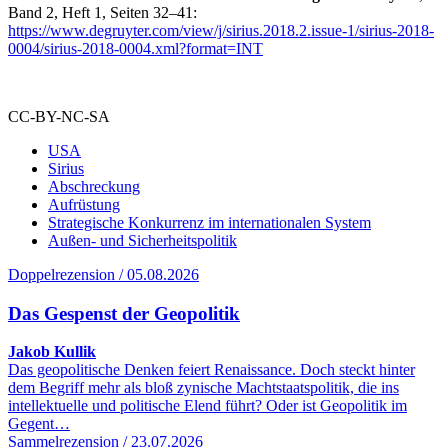
Band 2, Heft 1, Seiten 32–41:
https://www.degruyter.com/view/j/sirius.2018.2.issue-1/sirius-2018-
0004/sirius-2018-0004.xml?format=INT
CC-BY-NC-SA
USA
Sirius
Abschreckung
Aufrüstung
Strategische Konkurrenz im internationalen System
Außen- und Sicherheitspolitik
Doppelrezension / 05.08.2026
Das Gespenst der Geopolitik
Jakob Kullik
Das geopolitische Denken feiert Renaissance. Doch steckt hinter
dem Begriff mehr als bloß zynische Machtstaatspolitik, die ins
intellektuelle und politische Elend führt? Oder ist Geopolitik im
Gegent…
Sammelrezension / 23.07.2026