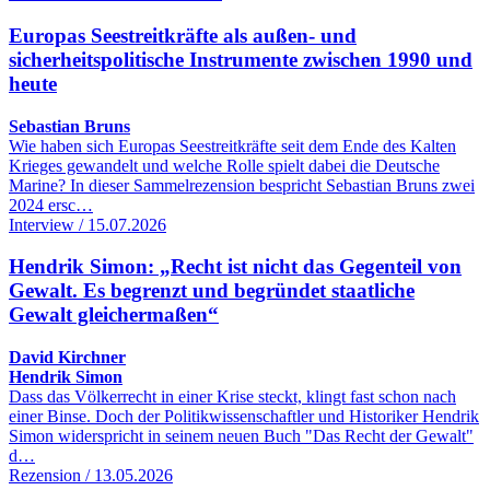
Europas Seestreitkräfte als außen- und
sicherheitspolitische Instrumente zwischen 1990 und
heute
Sebastian Bruns
Wie haben sich Europas Seestreitkräfte seit dem Ende des Kalten
Krieges gewandelt und welche Rolle spielt dabei die Deutsche
Marine? In dieser Sammelrezension bespricht Sebastian Bruns zwei
2024 ersc…
Interview / 15.07.2026
Hendrik Simon: „Recht ist nicht das Gegenteil von
Gewalt. Es begrenzt und begründet staatliche
Gewalt gleichermaßen“
David Kirchner
Hendrik Simon
Dass das Völkerrecht in einer Krise steckt, klingt fast schon nach
einer Binse. Doch der Politikwissenschaftler und Historiker Hendrik
Simon widerspricht in seinem neuen Buch "Das Recht der Gewalt"
d…
Rezension / 13.05.2026