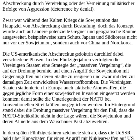
Abschreckung durch Vereitelung oder der Verneinung militärischer
Erfolge von Aggression (deterrence by denial).
Zwar war während des Kalten Kriegs die Sowjetunion das
Hauptziel von Abschreckung durch Bestrafung, doch das Konzept
wurde auch auf andere potenzielle Gegner und geografische Räume
ausgeweitet, beispielsweise zum Schutz Japans und Südkoreas nicht
nur vor der Sowjetunion, sondern auch vor China und Nordkorea.
Die US-amerikanische Abschreckungsdoktrin durchlief dabei
verschiedene Phasen. In den Fünfzigerjahren verfolgten die
Vereinigten Staaten eine Strategie der „massiven Vergeltung“, die
auf der Drohung beruhte, auf einen Angriff der Sowjetunion mit
Gegenangriffen auf deren Städte zu reagieren und zwar mit den zur
damaligen Zeit entwickelten Wasserstoffbomben. Die Vereinigten
Staaten stationierten in Europa auch taktische Atomwaffen, die
gegen jegliche Form einer sowjetischen Invasion eingesetzt werden
konnten; damit sollte die Unterlegenheit der NATO bei
konventionellen Streitkräften ausgeglichen werden. Im Hintergrund
stand dabei die Drohung massiver Vergeltung für den Fall, dass die
NATO-Streitkräfte nicht in der Lage wären, die Sowjetunion und
deren Alliierte aus dem Warschauer Pakt abzuwehren.
In den späten Fünfzigerjahren zeichnete sich ab, dass die UdSSR
bald über Kapazitäten für einen Angriff mit Nuklearwaffen auf US-