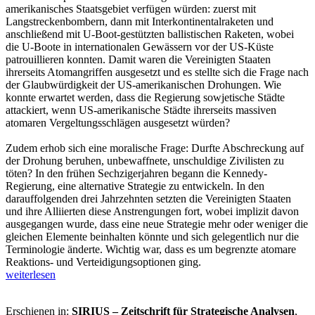
amerikanisches Staatsgebiet verfügen würden: zuerst mit
Langstreckenbombern, dann mit Interkontinentalraketen und
anschließend mit U-Boot-gestützten ballistischen Raketen, wobei
die U-Boote in internationalen Gewässern vor der US-Küste
patrouillieren konnten. Damit waren die Vereinigten Staaten
ihrerseits Atomangriffen ausgesetzt und es stellte sich die Frage nach
der Glaubwürdigkeit der US-amerikanischen Drohungen. Wie
konnte erwartet werden, dass die Regierung sowjetische Städte
attackiert, wenn US-amerikanische Städte ihrerseits massiven
atomaren Vergeltungsschlägen ausgesetzt würden?
Zudem erhob sich eine moralische Frage: Durfte Abschreckung auf
der Drohung beruhen, unbewaffnete, unschuldige Zivilisten zu
töten? In den frühen Sechzigerjahren begann die Kennedy-
Regierung, eine alternative Strategie zu entwickeln. In den
darauffolgenden drei Jahrzehnten setzten die Vereinigten Staaten
und ihre Alliierten diese Anstrengungen fort, wobei implizit davon
ausgegangen wurde, dass eine neue Strategie mehr oder weniger die
gleichen Elemente beinhalten könnte und sich gelegentlich nur die
Terminologie änderte. Wichtig war, dass es um begrenzte atomare
Reaktions- und Verteidigungsoptionen ging.
weiterlesen
Erschienen in:
SIRIUS – Zeitschrift für Strategische Analysen
,