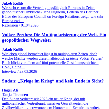
Jakob Kullik
Wie steht es um die Verteidigungsfähigkeit Europas in Zeiten
geopolitischer Umbrüche? Jana Puglierin, Leiterin des Berliner
Büros des European Council on Foreign Relations, zeigt, wie sehr
Europa zwi…
Rezension / 01.04.2026
Volker Perthes: Die Multipolarisierung der Welt. Ein
geopolitischer Wegweiser
Jakob Kullik
Wir leben global betrachtet längst in multipolaren Zeiten, doch
welche Mächte werden diese maßgeblich prägen? Volker Perthes‘
Buch blickt vor allem auf fünf potenzielle Gestaltungsmächte –
USA, China…
Interview / 23.03.2026
Sudan: „Kriege im Krieg“ und kein Ende in Sicht?
Hager Ali
Tanja Thomsen
Den Sudan verheert seit 2023 ein neuer Krieg, der mit
millionenfacher Vertreibung, massiver Gewalt gegen die
Zivilbevölkerung, erzwungenem Hunger und Zerstörung wütet.