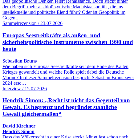
Das geopolitische Denken feiert Renaissance. Doch steckt hinter
dem Begriff mehr als bloß zynische Machtstaatspolitik, die ins
intellektuelle und politische Elend führt? Oder ist Geopolitik im
Gegent…
Sammelrezension / 23.07.2026
Europas Seestreitkräfte als außen- und
sicherheitspolitische Instrumente zwischen 1990 und
heute
Sebastian Bruns
Wie haben sich Europas Seestreitkräfte seit dem Ende des Kalten
Krieges gewandelt und welche Rolle spielt dabei die Deutsche
Marine? In dieser Sammelrezension bespricht Sebastian Bruns zwei
2024 ersc…
Interview / 15.07.2026
Hendrik Simon: „Recht ist nicht das Gegenteil von
Gewalt. Es begrenzt und begründet staatliche
Gewalt gleichermaßen“
David Kirchner
Hendrik Simon
Dass das Völkerrecht in einer Krise steckt, klingt fast schon nach