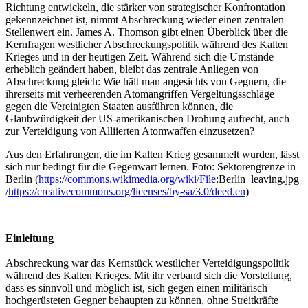
Richtung entwickeln, die stärker von strategischer Konfrontation
gekennzeichnet ist, nimmt Abschreckung wieder einen zentralen
Stellenwert ein. James A. Thomson gibt einen Überblick über die
Kernfragen westlicher Abschreckungspolitik während des Kalten
Krieges und in der heutigen Zeit. Während sich die Umstände
erheblich geändert haben, bleibt das zentrale Anliegen von
Abschreckung gleich: Wie hält man angesichts von Gegnern, die
ihrerseits mit verheerenden Atomangriffen Vergeltungsschläge
gegen die Vereinigten Staaten ausführen können, die
Glaubwürdigkeit der US-amerikanischen Drohung aufrecht, auch
zur Verteidigung von Alliierten Atomwaffen einzusetzen?
Aus den Erfahrungen, die im Kalten Krieg gesammelt wurden, lässt
sich nur bedingt für die Gegenwart lernen. Foto: Sektorengrenze in
Berlin (
https://commons.wikimedia.org/wiki/File
:Berlin_leaving.jpg
/
https://creativecommons.org/licenses/by-sa/3.0/deed.en
)
Einleitung
Abschreckung war das Kernstück westlicher Verteidigungspolitik
während des Kalten Krieges. Mit ihr verband sich die Vorstellung,
dass es sinnvoll und möglich ist, sich gegen einen militärisch
hochgerüsteten Gegner behaupten zu können, ohne Streitkräfte