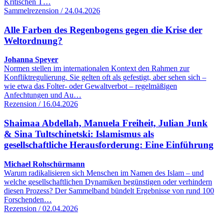
Kritischen T…
Sammelrezension / 24.04.2026
Alle Farben des Regenbogens gegen die Krise der
Weltordnung?
Johanna Speyer
Normen stellen im internationalen Kontext den Rahmen zur
Konfliktregulierung. Sie gelten oft als gefestigt, aber sehen sich –
wie etwa das Folter- oder Gewaltverbot – regelmäßigen
Anfechtungen und Au…
Rezension / 16.04.2026
Shaimaa Abdellah, Manuela Freiheit, Julian Junk
& Sina Tultschinetski: Islamismus als
gesellschaftliche Herausforderung: Eine Einführung
Michael Rohschürmann
Warum radikalisieren sich Menschen im Namen des Islam – und
welche gesellschaftlichen Dynamiken begünstigen oder verhindern
diesen Prozess? Der Sammelband bündelt Ergebnisse von rund 100
Forschenden…
Rezension / 02.04.2026