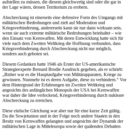
aufstellen zu müssen, die diesem gleichwertig sind oder die gar in
der Lage wären, dessen Territorium zu erobern.
Abschreckung ist einerseits eine defensive Form des Umgangs mit
militärischen Bedrohungen und zielt auf Moderation und
Kriegsverhinderung, andererseits kann sie nur dann wirksam sein,
wenn sie auch extreme militärische Bedrohungen beinhaltet – wie
den Einsatz von Kernwaffen. Mit deren Entwicklung hatte sich für
viele nach dem Zweiten Weltkrieg die Hoffnung verbunden, dass
Kriegsverhinderung durch Abschreckung nicht nur möglich,
sondern auch geboten sei.
Diesem Gedanken hatte 1946 als Erster der US-amerikanische
Strategieexperte Bernard Brodie Ausdruck gegeben, als er schrieb:
„Bisher war es die Hauptaufgabe von Militärapparaten, Kriege zu
gewinnen. Nunmehr ist es deren Aufgabe, diese zu verhindern.“ Vor
dem Hintergrund der Erfahrungen im Zweiten Weltkrieg und
angesichts des anfänglichen Monopols der USA bei Kernwaffen
war daher die Idee verlockend, Kriegsverhinderung durch nukleare
Abschreckung zu erreichen.
Diese einfache Gleichung war aber nur für eine kurze Zeit gültig.
Da die Sowjetunion und in der Folge noch andere Staaten in den
Besitz von Kernwaffen gelangten und angesichts der Dynamik der
militärischen Lage in Mitteleuropa sowie der quälenden Debatten