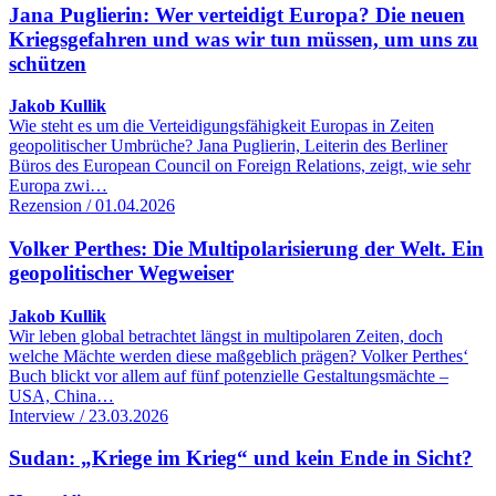
Jana Puglierin: Wer verteidigt Europa? Die neuen
Kriegsgefahren und was wir tun müssen, um uns zu
schützen
Jakob Kullik
Wie steht es um die Verteidigungsfähigkeit Europas in Zeiten
geopolitischer Umbrüche? Jana Puglierin, Leiterin des Berliner
Büros des European Council on Foreign Relations, zeigt, wie sehr
Europa zwi…
Rezension / 01.04.2026
Volker Perthes: Die Multipolarisierung der Welt. Ein
geopolitischer Wegweiser
Jakob Kullik
Wir leben global betrachtet längst in multipolaren Zeiten, doch
welche Mächte werden diese maßgeblich prägen? Volker Perthes‘
Buch blickt vor allem auf fünf potenzielle Gestaltungsmächte –
USA, China…
Interview / 23.03.2026
Sudan: „Kriege im Krieg“ und kein Ende in Sicht?