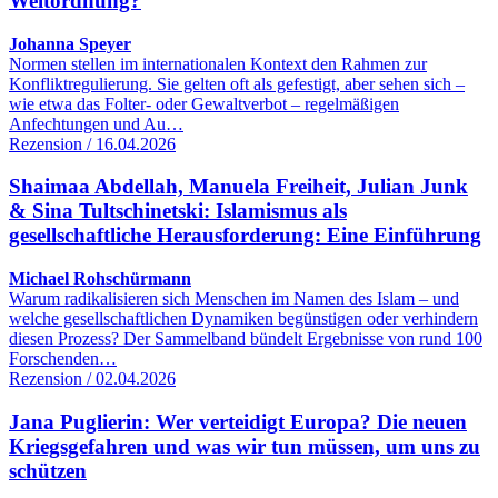
Weltordnung?
Johanna Speyer
Normen stellen im internationalen Kontext den Rahmen zur
Konfliktregulierung. Sie gelten oft als gefestigt, aber sehen sich –
wie etwa das Folter- oder Gewaltverbot – regelmäßigen
Anfechtungen und Au…
Rezension / 16.04.2026
Shaimaa Abdellah, Manuela Freiheit, Julian Junk
& Sina Tultschinetski: Islamismus als
gesellschaftliche Herausforderung: Eine Einführung
Michael Rohschürmann
Warum radikalisieren sich Menschen im Namen des Islam – und
welche gesellschaftlichen Dynamiken begünstigen oder verhindern
diesen Prozess? Der Sammelband bündelt Ergebnisse von rund 100
Forschenden…
Rezension / 02.04.2026
Jana Puglierin: Wer verteidigt Europa? Die neuen
Kriegsgefahren und was wir tun müssen, um uns zu
schützen