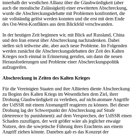
innerhalb der westlichen Allianz über die Glaubwürdigkeit (aber
auch die moralische Zulässigkeit) einer erweiterten Abschreckung,
wurde die Abschreckungsdebatte mit Problemen konfrontiert, die
nie vollständig gelöst werden konnten und die erst mit dem Ende
des Ost-West-Konfliktes aus dem Blickfeld verschwanden.
In der heutigen Zeit beginnen wir, mit Blick auf Russland, China
und den Iran erneut über Abschreckung nachzudenken. Dabei
stellen sich teilweise alte, aber auch neue Probleme. Im Folgenden
werden zunächst die Abschreckungsdebatten der Zeit des Kalten
Krieges noch einmal in Erinnerung gerufen, um dann die neuen
Herausforderungen und Probleme einer Abschreckungspolitik
aufzugreifen.
Abschreckung in Zeiten des Kalten Krieges
Für die Vereinigten Staaten und ihre Alliierten diente Abschreckung
zu Beginn des Kalten Kriegs im Wesentlichen dem Ziel, ihrer
Drohung Glaubwürdigkeit zu verleihen, auf nicht-atomare Angriffe
der UdSSR mit einem Atomangriff reagieren zu können. Bei dieser
Drohung lag der Schwerpunkt der Abschreckung auf Strafe
(deterrence by punishment): auf dem Versprechen, der UdSSR einen
Schaden zuzufügen, der weit größer wäre als jeglicher etwaige
Nutzen, den die sowjetische Führung ihres Erachtens aus einem
Angriff ziehen könnte. Daneben gab es das Konzept der