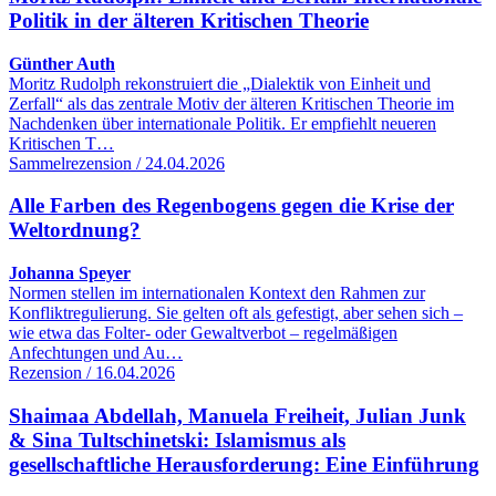
Politik in der älteren Kritischen Theorie
Günther Auth
Moritz Rudolph rekonstruiert die „Dialektik von Einheit und
Zerfall“ als das zentrale Motiv der älteren Kritischen Theorie im
Nachdenken über internationale Politik. Er empfiehlt neueren
Kritischen T…
Sammelrezension / 24.04.2026
Alle Farben des Regenbogens gegen die Krise der
Weltordnung?
Johanna Speyer
Normen stellen im internationalen Kontext den Rahmen zur
Konfliktregulierung. Sie gelten oft als gefestigt, aber sehen sich –
wie etwa das Folter- oder Gewaltverbot – regelmäßigen
Anfechtungen und Au…
Rezension / 16.04.2026
Shaimaa Abdellah, Manuela Freiheit, Julian Junk
& Sina Tultschinetski: Islamismus als
gesellschaftliche Herausforderung: Eine Einführung