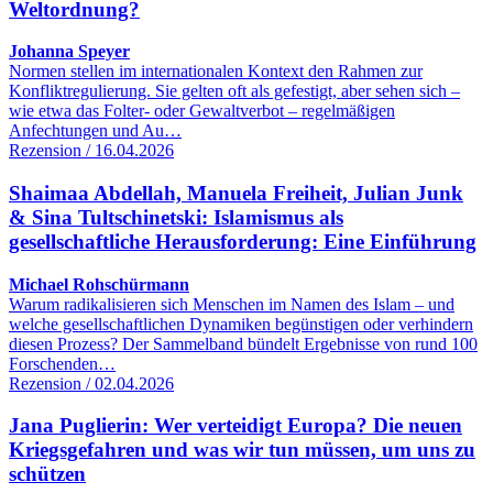
Weltordnung?
Johanna Speyer
Normen stellen im internationalen Kontext den Rahmen zur
Konfliktregulierung. Sie gelten oft als gefestigt, aber sehen sich –
wie etwa das Folter- oder Gewaltverbot – regelmäßigen
Anfechtungen und Au…
Rezension / 16.04.2026
Shaimaa Abdellah, Manuela Freiheit, Julian Junk
& Sina Tultschinetski: Islamismus als
gesellschaftliche Herausforderung: Eine Einführung
Michael Rohschürmann
Warum radikalisieren sich Menschen im Namen des Islam – und
welche gesellschaftlichen Dynamiken begünstigen oder verhindern
diesen Prozess? Der Sammelband bündelt Ergebnisse von rund 100
Forschenden…
Rezension / 02.04.2026
Jana Puglierin: Wer verteidigt Europa? Die neuen
Kriegsgefahren und was wir tun müssen, um uns zu
schützen