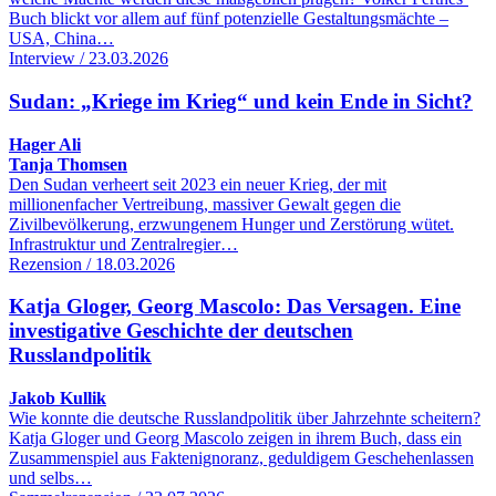
Buch blickt vor allem auf fünf potenzielle Gestaltungsmächte –
USA, China…
Interview / 23.03.2026
Sudan: „Kriege im Krieg“ und kein Ende in Sicht?
Hager Ali
Tanja Thomsen
Den Sudan verheert seit 2023 ein neuer Krieg, der mit
millionenfacher Vertreibung, massiver Gewalt gegen die
Zivilbevölkerung, erzwungenem Hunger und Zerstörung wütet.
Infrastruktur und Zentralregier…
Rezension / 18.03.2026
Katja Gloger, Georg Mascolo: Das Versagen. Eine
investigative Geschichte der deutschen
Russlandpolitik
Jakob Kullik
Wie konnte die deutsche Russlandpolitik über Jahrzehnte scheitern?
Katja Gloger und Georg Mascolo zeigen in ihrem Buch, dass ein
Zusammenspiel aus Faktenignoranz, geduldigem Geschehenlassen
und selbs…