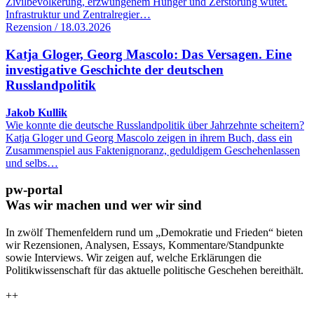
Zivilbevölkerung, erzwungenem Hunger und Zerstörung wütet.
Infrastruktur und Zentralregier…
Rezension / 18.03.2026
Katja Gloger, Georg Mascolo: Das Versagen. Eine
investigative Geschichte der deutschen
Russlandpolitik
Jakob Kullik
Wie konnte die deutsche Russlandpolitik über Jahrzehnte scheitern?
Katja Gloger und Georg Mascolo zeigen in ihrem Buch, dass ein
Zusammenspiel aus Faktenignoranz, geduldigem Geschehenlassen
und selbs…
pw-portal
Was wir machen und wer wir sind
In zwölf Themenfeldern rund um „Demokratie und Frieden“ bieten
wir Rezensionen, Analysen, Essays, Kommentare/Standpunkte
sowie Interviews. Wir zeigen auf, welche Erklärungen die
Politikwissenschaft für das aktuelle politische Geschehen bereithält.
++