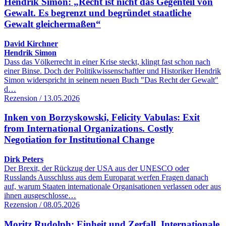
Hendrik Simon: „Recht ist nicht das Gegenteil von
Gewalt. Es begrenzt und begründet staatliche
Gewalt gleichermaßen“
David Kirchner
Hendrik Simon
Dass das Völkerrecht in einer Krise steckt, klingt fast schon nach
einer Binse. Doch der Politikwissenschaftler und Historiker Hendrik
Simon widerspricht in seinem neuen Buch "Das Recht der Gewalt"
d…
Rezension / 13.05.2026
Inken von Borzyskowski, Felicity Vabulas: Exit
from International Organizations. Costly
Negotiation for Institutional Change
Dirk Peters
Der Brexit, der Rückzug der USA aus der UNESCO oder
Russlands Ausschluss aus dem Europarat werfen Fragen danach
auf, warum Staaten internationale Organisationen verlassen oder aus
ihnen ausgeschlosse…
Rezension / 08.05.2026
Moritz Rudolph: Einheit und Zerfall. Internationale