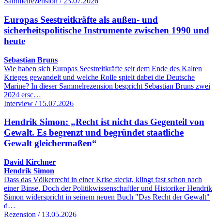
Sammelrezension / 23.07.2026
Europas Seestreitkräfte als außen- und
sicherheitspolitische Instrumente zwischen 1990 und
heute
Sebastian Bruns
Wie haben sich Europas Seestreitkräfte seit dem Ende des Kalten
Krieges gewandelt und welche Rolle spielt dabei die Deutsche
Marine? In dieser Sammelrezension bespricht Sebastian Bruns zwei
2024 ersc…
Interview / 15.07.2026
Hendrik Simon: „Recht ist nicht das Gegenteil von
Gewalt. Es begrenzt und begründet staatliche
Gewalt gleichermaßen“
David Kirchner
Hendrik Simon
Dass das Völkerrecht in einer Krise steckt, klingt fast schon nach
einer Binse. Doch der Politikwissenschaftler und Historiker Hendrik
Simon widerspricht in seinem neuen Buch "Das Recht der Gewalt"
d…
Rezension / 13.05.2026