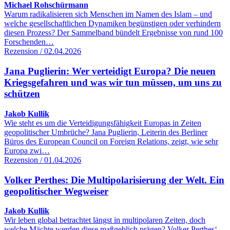
Michael Rohschürmann
Warum radikalisieren sich Menschen im Namen des Islam – und
welche gesellschaftlichen Dynamiken begünstigen oder verhindern
diesen Prozess? Der Sammelband bündelt Ergebnisse von rund 100
Forschenden…
Rezension / 02.04.2026
Jana Puglierin: Wer verteidigt Europa? Die neuen
Kriegsgefahren und was wir tun müssen, um uns zu
schützen
Jakob Kullik
Wie steht es um die Verteidigungsfähigkeit Europas in Zeiten
geopolitischer Umbrüche? Jana Puglierin, Leiterin des Berliner
Büros des European Council on Foreign Relations, zeigt, wie sehr
Europa zwi…
Rezension / 01.04.2026
Volker Perthes: Die Multipolarisierung der Welt. Ein
geopolitischer Wegweiser
Jakob Kullik
Wir leben global betrachtet längst in multipolaren Zeiten, doch
welche Mächte werden diese maßgeblich prägen? Volker Perthes‘