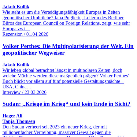
Jakob Kullik
Wie steht es um die Verteidigungsfähigkeit Europas in Zeiten
geopolitischer Umbrüche? Jana Puglierin, Leiterin des Berliner
Büros des European Council on Foreign Relations, zeigt, wie sehr
Europa zwi…
Rezension / 01.04.2026
Volker Perthes: Die Multipolarisierung der Welt. Ein
geopolitischer Wegweiser
Jakob Kullik
Wir leben global betrachtet längst in multipolaren Zeiten, doch
welche Mächte werden diese maßgeblich prägen? Volker Perthes‘
Buch blickt vor allem auf fünf potenzielle Gestaltungsmächte –
USA, China…
Interview / 23.03.2026
Sudan: „Kriege im Krieg“ und kein Ende in Sicht?
Hager Ali
Tanja Thomsen
Den Sudan verheert seit 2023 ein neuer Krieg, der mit
millionenfacher Vertreibung, massiver Gewalt gegen die