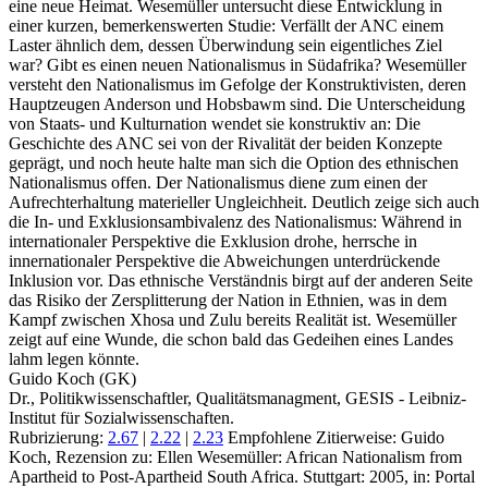
eine neue Heimat. Wesemüller untersucht diese Entwicklung in
einer kurzen, bemerkenswerten Studie: Verfällt der ANC einem
Laster ähnlich dem, dessen Überwindung sein eigentliches Ziel
war? Gibt es einen neuen Nationalismus in Südafrika? Wesemüller
versteht den Nationalismus im Gefolge der Konstruktivisten, deren
Hauptzeugen Anderson und Hobsbawm sind. Die Unterscheidung
von Staats- und Kulturnation wendet sie konstruktiv an: Die
Geschichte des ANC sei von der Rivalität der beiden Konzepte
geprägt, und noch heute halte man sich die Option des ethnischen
Nationalismus offen. Der Nationalismus diene zum einen der
Aufrechterhaltung materieller Ungleichheit. Deutlich zeige sich auch
die In- und Exklusionsambivalenz des Nationalismus: Während in
internationaler Perspektive die Exklusion drohe, herrsche in
innernationaler Perspektive die Abweichungen unterdrückende
Inklusion vor. Das ethnische Verständnis birgt auf der anderen Seite
das Risiko der Zersplitterung der Nation in Ethnien, was in dem
Kampf zwischen Xhosa und Zulu bereits Realität ist. Wesemüller
zeigt auf eine Wunde, die schon bald das Gedeihen eines Landes
lahm legen könnte.
Guido Koch (GK)
Dr., Politikwissenschaftler, Qualitätsmanagment, GESIS - Leibniz-
Institut für Sozialwissenschaften.
Rubrizierung:
2.67
|
2.22
|
2.23
Empfohlene Zitierweise: Guido
Koch, Rezension zu: Ellen Wesemüller
: African Nationalism from
Apartheid to Post-Apartheid South Africa. Stuttgart: 2005, in: Portal