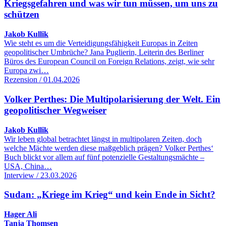
Kriegsgefahren und was wir tun müssen, um uns zu
schützen
Jakob Kullik
Wie steht es um die Verteidigungsfähigkeit Europas in Zeiten
geopolitischer Umbrüche? Jana Puglierin, Leiterin des Berliner
Büros des European Council on Foreign Relations, zeigt, wie sehr
Europa zwi…
Rezension / 01.04.2026
Volker Perthes: Die Multipolarisierung der Welt. Ein
geopolitischer Wegweiser
Jakob Kullik
Wir leben global betrachtet längst in multipolaren Zeiten, doch
welche Mächte werden diese maßgeblich prägen? Volker Perthes‘
Buch blickt vor allem auf fünf potenzielle Gestaltungsmächte –
USA, China…
Interview / 23.03.2026
Sudan: „Kriege im Krieg“ und kein Ende in Sicht?
Hager Ali
Tanja Thomsen