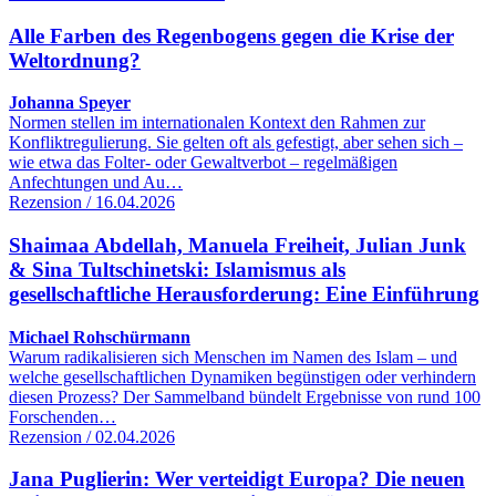
Alle Farben des Regenbogens gegen die Krise der
Weltordnung?
Johanna Speyer
Normen stellen im internationalen Kontext den Rahmen zur
Konfliktregulierung. Sie gelten oft als gefestigt, aber sehen sich –
wie etwa das Folter- oder Gewaltverbot – regelmäßigen
Anfechtungen und Au…
Rezension / 16.04.2026
Shaimaa Abdellah, Manuela Freiheit, Julian Junk
& Sina Tultschinetski: Islamismus als
gesellschaftliche Herausforderung: Eine Einführung
Michael Rohschürmann
Warum radikalisieren sich Menschen im Namen des Islam – und
welche gesellschaftlichen Dynamiken begünstigen oder verhindern
diesen Prozess? Der Sammelband bündelt Ergebnisse von rund 100
Forschenden…
Rezension / 02.04.2026
Jana Puglierin: Wer verteidigt Europa? Die neuen