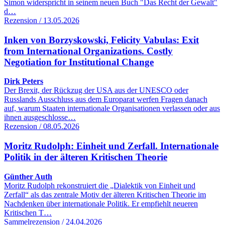
Simon widerspricht in seinem neuen Buch "Das Recht der Gewalt"
d…
Rezension / 13.05.2026
Inken von Borzyskowski, Felicity Vabulas: Exit
from International Organizations. Costly
Negotiation for Institutional Change
Dirk Peters
Der Brexit, der Rückzug der USA aus der UNESCO oder
Russlands Ausschluss aus dem Europarat werfen Fragen danach
auf, warum Staaten internationale Organisationen verlassen oder aus
ihnen ausgeschlosse…
Rezension / 08.05.2026
Moritz Rudolph: Einheit und Zerfall. Internationale
Politik in der älteren Kritischen Theorie
Günther Auth
Moritz Rudolph rekonstruiert die „Dialektik von Einheit und
Zerfall“ als das zentrale Motiv der älteren Kritischen Theorie im
Nachdenken über internationale Politik. Er empfiehlt neueren
Kritischen T…
Sammelrezension / 24.04.2026