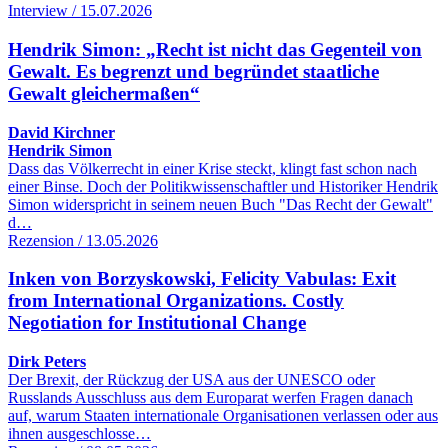
Interview / 15.07.2026
Hendrik Simon: „Recht ist nicht das Gegenteil von
Gewalt. Es begrenzt und begründet staatliche
Gewalt gleichermaßen“
David Kirchner
Hendrik Simon
Dass das Völkerrecht in einer Krise steckt, klingt fast schon nach
einer Binse. Doch der Politikwissenschaftler und Historiker Hendrik
Simon widerspricht in seinem neuen Buch "Das Recht der Gewalt"
d…
Rezension / 13.05.2026
Inken von Borzyskowski, Felicity Vabulas: Exit
from International Organizations. Costly
Negotiation for Institutional Change
Dirk Peters
Der Brexit, der Rückzug der USA aus der UNESCO oder
Russlands Ausschluss aus dem Europarat werfen Fragen danach
auf, warum Staaten internationale Organisationen verlassen oder aus
ihnen ausgeschlosse…