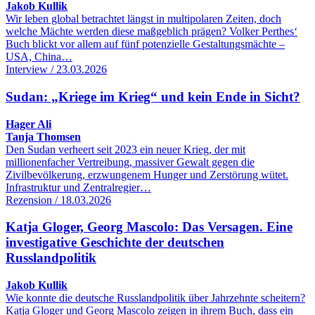
Jakob Kullik
Wir leben global betrachtet längst in multipolaren Zeiten, doch
welche Mächte werden diese maßgeblich prägen? Volker Perthes‘
Buch blickt vor allem auf fünf potenzielle Gestaltungsmächte –
USA, China…
Interview / 23.03.2026
Sudan: „Kriege im Krieg“ und kein Ende in Sicht?
Hager Ali
Tanja Thomsen
Den Sudan verheert seit 2023 ein neuer Krieg, der mit
millionenfacher Vertreibung, massiver Gewalt gegen die
Zivilbevölkerung, erzwungenem Hunger und Zerstörung wütet.
Infrastruktur und Zentralregier…
Rezension / 18.03.2026
Katja Gloger, Georg Mascolo: Das Versagen. Eine
investigative Geschichte der deutschen
Russlandpolitik
Jakob Kullik
Wie konnte die deutsche Russlandpolitik über Jahrzehnte scheitern?
Katja Gloger und Georg Mascolo zeigen in ihrem Buch, dass ein