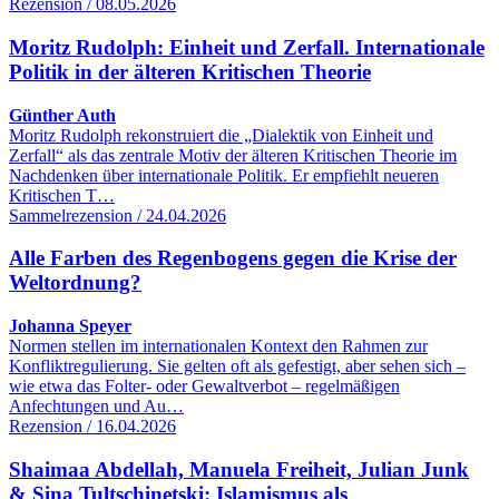
Rezension / 08.05.2026
Moritz Rudolph: Einheit und Zerfall. Internationale
Politik in der älteren Kritischen Theorie
Günther Auth
Moritz Rudolph rekonstruiert die „Dialektik von Einheit und
Zerfall“ als das zentrale Motiv der älteren Kritischen Theorie im
Nachdenken über internationale Politik. Er empfiehlt neueren
Kritischen T…
Sammelrezension / 24.04.2026
Alle Farben des Regenbogens gegen die Krise der
Weltordnung?
Johanna Speyer
Normen stellen im internationalen Kontext den Rahmen zur
Konfliktregulierung. Sie gelten oft als gefestigt, aber sehen sich –
wie etwa das Folter- oder Gewaltverbot – regelmäßigen
Anfechtungen und Au…
Rezension / 16.04.2026
Shaimaa Abdellah, Manuela Freiheit, Julian Junk
& Sina Tultschinetski: Islamismus als