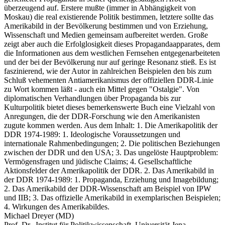
überzeugend auf. Erstere mußte (immer in Abhängigkeit von
Moskau) die real existierende Politik bestimmen, letztere sollte das
Amerikabild in der Bevölkerung bestimmen und von Erziehung,
Wissenschaft und Medien gemeinsam aufbereitet werden. Große
zeigt aber auch die Erfolglosigkeit dieses Propagandaapparates, dem
die Informationen aus dem westlichen Fernsehen entgegenarbeiteten
und der bei der Bevölkerung nur auf geringe Resonanz stieß. Es ist
faszinierend, wie der Autor in zahlreichen Beispielen den bis zum
Schluß vehementen Antiamerikanismus der offiziellen DDR-Linie
zu Wort kommen läßt - auch ein Mittel gegen "Ostalgie". Von
diplomatischen Verhandlungen über Propaganda bis zur
Kulturpolitik bietet dieses bemerkenswerte Buch eine Vielzahl von
Anregungen, die der DDR-Forschung wie den Amerikanisten
zugute kommen werden. Aus dem Inhalt: 1. Die Amerikapolitik der
DDR 1974-1989: 1. Ideologische Voraussetzungen und
internationale Rahmenbedingungen; 2. Die politischen Beziehungen
zwischen der DDR und den USA; 3. Das ungelöste Hauptproblem:
Vermögensfragen und jüdische Claims; 4. Gesellschaftliche
Aktionsfelder der Amerikapolitik der DDR. 2. Das Amerikabild in
der DDR 1974-1989: 1. Propaganda, Erziehung und Imagebildung;
2. Das Amerikabild der DDR-Wissenschaft am Beispiel von IPW
und IIB; 3. Das offizielle Amerikabild in exemplarischen Beispielen;
4. Wirkungen des Amerikabildes.
Michael Dreyer (MD)
Prof. Dr., Institut für Politikwissenschaft, Universität Jena.