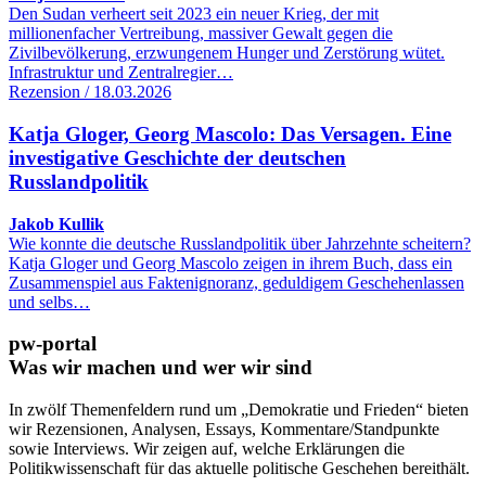
Den Sudan verheert seit 2023 ein neuer Krieg, der mit
millionenfacher Vertreibung, massiver Gewalt gegen die
Zivilbevölkerung, erzwungenem Hunger und Zerstörung wütet.
Infrastruktur und Zentralregier…
Rezension / 18.03.2026
Katja Gloger, Georg Mascolo: Das Versagen. Eine
investigative Geschichte der deutschen
Russlandpolitik
Jakob Kullik
Wie konnte die deutsche Russlandpolitik über Jahrzehnte scheitern?
Katja Gloger und Georg Mascolo zeigen in ihrem Buch, dass ein
Zusammenspiel aus Faktenignoranz, geduldigem Geschehenlassen
und selbs…
pw-portal
Was wir machen und wer wir sind
In zwölf Themenfeldern rund um „Demokratie und Frieden“ bieten
wir Rezensionen, Analysen, Essays, Kommentare/Standpunkte
sowie Interviews. Wir zeigen auf, welche Erklärungen die
Politikwissenschaft für das aktuelle politische Geschehen bereithält.