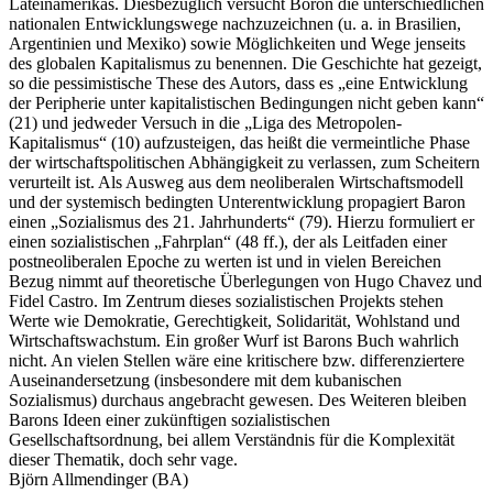
Lateinamerikas. Diesbezüglich versucht Boron die unterschiedlichen
nationalen Entwicklungswege nachzuzeichnen (u. a. in Brasilien,
Argentinien und Mexiko) sowie Möglichkeiten und Wege jenseits
des globalen Kapitalismus zu benennen. Die Geschichte hat gezeigt,
so die pessimistische These des Autors, dass es „eine Entwicklung
der Peripherie unter kapitalistischen Bedingungen nicht geben kann“
(21) und jedweder Versuch in die „Liga des Metropolen-
Kapitalismus“ (10) aufzusteigen, das heißt die vermeintliche Phase
der wirtschaftspolitischen Abhängigkeit zu verlassen, zum Scheitern
verurteilt ist. Als Ausweg aus dem neoliberalen Wirtschaftsmodell
und der systemisch bedingten Unterentwicklung propagiert Baron
einen „Sozialismus des 21. Jahrhunderts“ (79). Hierzu formuliert er
einen sozialistischen „Fahrplan“ (48 ff.), der als Leitfaden einer
postneoliberalen Epoche zu werten ist und in vielen Bereichen
Bezug nimmt auf theoretische Überlegungen von Hugo Chavez und
Fidel Castro. Im Zentrum dieses sozialistischen Projekts stehen
Werte wie Demokratie, Gerechtigkeit, Solidarität, Wohlstand und
Wirtschaftswachstum. Ein großer Wurf ist Barons Buch wahrlich
nicht. An vielen Stellen wäre eine kritischere bzw. differenziertere
Auseinandersetzung (insbesondere mit dem kubanischen
Sozialismus) durchaus angebracht gewesen. Des Weiteren bleiben
Barons Ideen einer zukünftigen sozialistischen
Gesellschaftsordnung, bei allem Verständnis für die Komplexität
dieser Thematik, doch sehr vage.
Björn Allmendinger (BA)