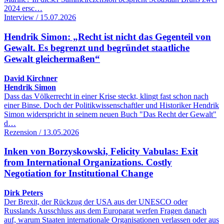
2024 ersc…
Interview / 15.07.2026
Hendrik Simon: „Recht ist nicht das Gegenteil von
Gewalt. Es begrenzt und begründet staatliche
Gewalt gleichermaßen“
David Kirchner
Hendrik Simon
Dass das Völkerrecht in einer Krise steckt, klingt fast schon nach
einer Binse. Doch der Politikwissenschaftler und Historiker Hendrik
Simon widerspricht in seinem neuen Buch "Das Recht der Gewalt"
d…
Rezension / 13.05.2026
Inken von Borzyskowski, Felicity Vabulas: Exit
from International Organizations. Costly
Negotiation for Institutional Change
Dirk Peters
Der Brexit, der Rückzug der USA aus der UNESCO oder
Russlands Ausschluss aus dem Europarat werfen Fragen danach
auf, warum Staaten internationale Organisationen verlassen oder aus