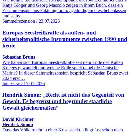
Katja Gloger und Georg Mascolo zeigen in ihrem Buch, dass ein
Zusammenspiel aus Faktenignoranz, geduldigem Geschehenlassen
und selbs…
Sammelrezension / 23.07.2026
Europas Seestreitkräfte als außen- und
sicherheitspolitische Instrumente zwischen 1990 und
heute
Sebastian Bruns
Wie haben sich Europas Seestreitkräfte seit dem Ende des Kalten
Krieges gewandelt und welche Rolle spielt dabei die Deutsche
Marine? In dieser Sammelrezension bespricht Sebastian Bruns zwei
2024 ersc…
Interview / 15.07.2026
Hendrik Simon: „Recht ist nicht das Gegenteil von
Gewalt. Es begrenzt und begründet staatliche
Gewalt gleichermaßen“
David Kirchner
Hendrik Simon
Dass das Völkerrecht in einer Krise steckt, klingt fast schon nach