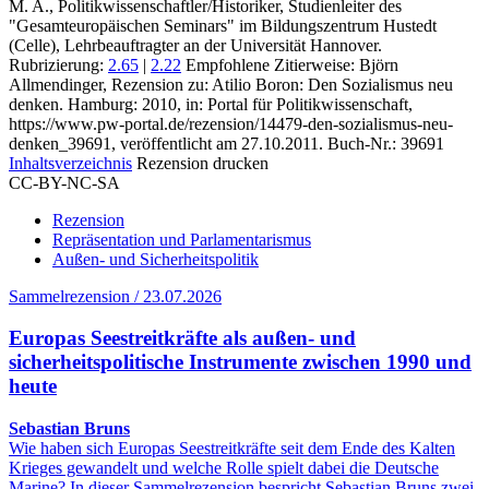
M. A., Politikwissenschaftler/Historiker, Studienleiter des
"Gesamteuropäischen Seminars" im Bildungszentrum Hustedt
(Celle), Lehrbeauftragter an der Universität Hannover.
Rubrizierung:
2.65
|
2.22
Empfohlene Zitierweise: Björn
Allmendinger, Rezension zu: Atilio Boron
: Den Sozialismus neu
denken. Hamburg: 2010, in: Portal für Politikwissenschaft,
https://www.pw-portal.de/rezension/14479-den-sozialismus-neu-
denken_39691, veröffentlicht am 27.10.2011.
Buch-Nr.: 39691
Inhaltsverzeichnis
Rezension drucken
CC-BY-NC-SA
Rezension
Repräsentation und Parlamentarismus
Außen- und Sicherheitspolitik
Sammelrezension / 23.07.2026
Europas Seestreitkräfte als außen- und
sicherheitspolitische Instrumente zwischen 1990 und
heute
Sebastian Bruns
Wie haben sich Europas Seestreitkräfte seit dem Ende des Kalten
Krieges gewandelt und welche Rolle spielt dabei die Deutsche
Marine? In dieser Sammelrezension bespricht Sebastian Bruns zwei