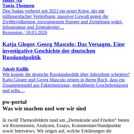
Hager Ali
Tanja Thomsen
Den Sudan verheert seit 2023 ein neuer Krieg, der mit
millionenfacher Vertreibung, massiver Gewalt gegen die
Zivilbevölkerung, erzwungenem Hunger und Zerstörung wütet.
Infrastruktur und Zentralregier…
Rezension / 18.03.2026
Katja Gloger, Georg Mascolo: Das Versagen. Eine
investigative Geschichte der deutschen
Russlandpolitik
Jakob Kullik
Wie konnte die deutsche Russlandpolitik über Jahrzehnte scheitern?
Katja Gloger und Georg Mascolo zeigen in ihrem Buch, dass ein
Zusammenspiel aus Faktenignoranz, geduldigem Geschehenlassen
und selbs…
pw-portal
Was wir machen und wer wir sind
In zwölf Themenfeldern rund um „Demokratie und Frieden“ bieten
wir Rezensionen, Analysen, Essays, Kommentare/Standpunkte
sowie Interviews. Wir zeigen auf, welche Erklärungen die