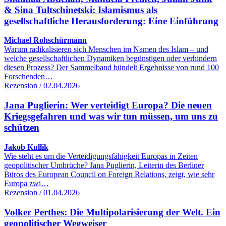
& Sina Tultschinetski: Islamismus als
gesellschaftliche Herausforderung: Eine Einführung
Michael Rohschürmann
Warum radikalisieren sich Menschen im Namen des Islam – und
welche gesellschaftlichen Dynamiken begünstigen oder verhindern
diesen Prozess? Der Sammelband bündelt Ergebnisse von rund 100
Forschenden…
Rezension / 02.04.2026
Jana Puglierin: Wer verteidigt Europa? Die neuen
Kriegsgefahren und was wir tun müssen, um uns zu
schützen
Jakob Kullik
Wie steht es um die Verteidigungsfähigkeit Europas in Zeiten
geopolitischer Umbrüche? Jana Puglierin, Leiterin des Berliner
Büros des European Council on Foreign Relations, zeigt, wie sehr
Europa zwi…
Rezension / 01.04.2026
Volker Perthes: Die Multipolarisierung der Welt. Ein
geopolitischer Wegweiser