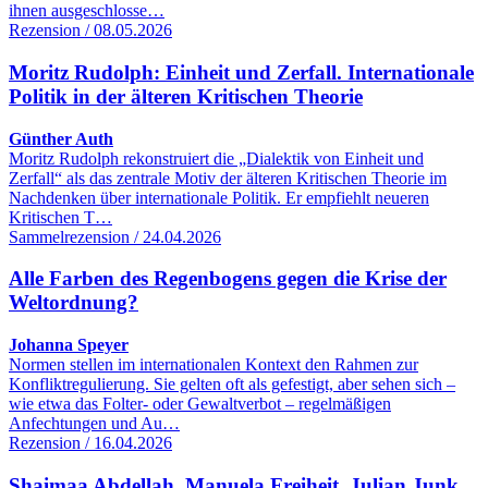
ihnen ausgeschlosse…
Rezension / 08.05.2026
Moritz Rudolph: Einheit und Zerfall. Internationale
Politik in der älteren Kritischen Theorie
Günther Auth
Moritz Rudolph rekonstruiert die „Dialektik von Einheit und
Zerfall“ als das zentrale Motiv der älteren Kritischen Theorie im
Nachdenken über internationale Politik. Er empfiehlt neueren
Kritischen T…
Sammelrezension / 24.04.2026
Alle Farben des Regenbogens gegen die Krise der
Weltordnung?
Johanna Speyer
Normen stellen im internationalen Kontext den Rahmen zur
Konfliktregulierung. Sie gelten oft als gefestigt, aber sehen sich –
wie etwa das Folter- oder Gewaltverbot – regelmäßigen
Anfechtungen und Au…
Rezension / 16.04.2026
Shaimaa Abdellah, Manuela Freiheit, Julian Junk