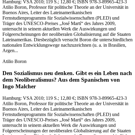
Hamburg:
VSA
2010
; 119 S.
; 12,80 €
; ISBN 978-3-89965-423-3
Atilio Boron, Professor für politische Theorie an der Universität in
Buenos Aires, Leiter des Lateinamerikanischen
Fernstudienprogramms für Sozialwissenschaften (PLED) und
Träger des UNESCO-Preises „José Martí“ des Jahres 2009,
untersucht in seinem aktuellen Werk die Auswirkungen und
Folgeerscheinungen der neoliberalen Globalisierung auf die Staaten
Lateinamerikas. Diesbezüglich versucht Boron die unterschiedlichen
nationalen Entwicklungswege nachzuzeichnen (u. a. in Brasilien,
Argen...
Atilio Boron
Den Sozialismus neu denken.
Gibt es ein Leben nach
dem Neoliberalismus?
Aus dem Spanischen von
Ingo Malcher
Hamburg:
VSA
2010
; 119 S.
; 12,80 €
; ISBN 978-3-89965-423-3
Atilio Boron, Professor für politische Theorie an der Universität in
Buenos Aires, Leiter des Lateinamerikanischen
Fernstudienprogramms für Sozialwissenschaften (PLED) und
Träger des UNESCO-Preises „José Martí“ des Jahres 2009,
untersucht in seinem aktuellen Werk die Auswirkungen und
Folgeerscheinungen der neoliberalen Globalisierung auf die Staaten