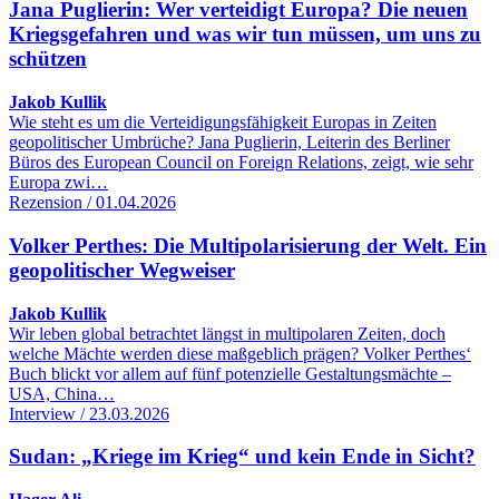
Jana Puglierin: Wer verteidigt Europa? Die neuen
Kriegsgefahren und was wir tun müssen, um uns zu
schützen
Jakob Kullik
Wie steht es um die Verteidigungsfähigkeit Europas in Zeiten
geopolitischer Umbrüche? Jana Puglierin, Leiterin des Berliner
Büros des European Council on Foreign Relations, zeigt, wie sehr
Europa zwi…
Rezension / 01.04.2026
Volker Perthes: Die Multipolarisierung der Welt. Ein
geopolitischer Wegweiser
Jakob Kullik
Wir leben global betrachtet längst in multipolaren Zeiten, doch
welche Mächte werden diese maßgeblich prägen? Volker Perthes‘
Buch blickt vor allem auf fünf potenzielle Gestaltungsmächte –
USA, China…
Interview / 23.03.2026
Sudan: „Kriege im Krieg“ und kein Ende in Sicht?