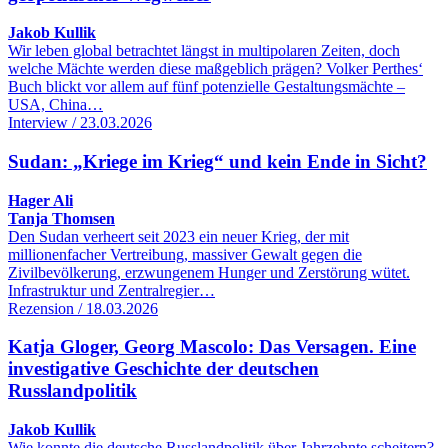
Jakob Kullik
Wir leben global betrachtet längst in multipolaren Zeiten, doch
welche Mächte werden diese maßgeblich prägen? Volker Perthes‘
Buch blickt vor allem auf fünf potenzielle Gestaltungsmächte –
USA, China…
Interview / 23.03.2026
Sudan: „Kriege im Krieg“ und kein Ende in Sicht?
Hager Ali
Tanja Thomsen
Den Sudan verheert seit 2023 ein neuer Krieg, der mit
millionenfacher Vertreibung, massiver Gewalt gegen die
Zivilbevölkerung, erzwungenem Hunger und Zerstörung wütet.
Infrastruktur und Zentralregier…
Rezension / 18.03.2026
Katja Gloger, Georg Mascolo: Das Versagen. Eine
investigative Geschichte der deutschen
Russlandpolitik
Jakob Kullik
Wie konnte die deutsche Russlandpolitik über Jahrzehnte scheitern?