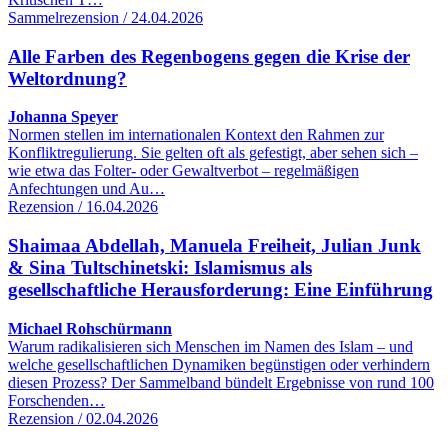
Sammelrezension / 24.04.2026
Alle Farben des Regenbogens gegen die Krise der
Weltordnung?
Johanna Speyer
Normen stellen im internationalen Kontext den Rahmen zur
Konfliktregulierung. Sie gelten oft als gefestigt, aber sehen sich –
wie etwa das Folter- oder Gewaltverbot – regelmäßigen
Anfechtungen und Au…
Rezension / 16.04.2026
Shaimaa Abdellah, Manuela Freiheit, Julian Junk
& Sina Tultschinetski: Islamismus als
gesellschaftliche Herausforderung: Eine Einführung
Michael Rohschürmann
Warum radikalisieren sich Menschen im Namen des Islam – und
welche gesellschaftlichen Dynamiken begünstigen oder verhindern
diesen Prozess? Der Sammelband bündelt Ergebnisse von rund 100
Forschenden…
Rezension / 02.04.2026