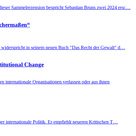
n dieser Sammelrezension bespricht Sebastian Bruns zwei 2024 ersc…
eichermaßen“
imon widerspricht in seinem neuen Buch "Das Recht der Gewalt" d…
stitutional Change
internationale Organisationen verlassen oder aus ihnen
er internationale Politik. Er empfiehlt neueren Kritischen T…