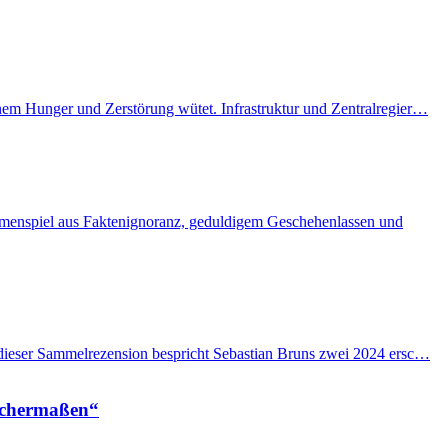
enem Hunger und Zerstörung wütet. Infrastruktur und Zentralregier…
ammenspiel aus Faktenignoranz, geduldigem Geschehenlassen und
n dieser Sammelrezension bespricht Sebastian Bruns zwei 2024 ersc…
eichermaßen“