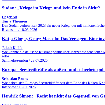
Sudan: „Kriege im Krieg“ und kein Ende in Sicht?
Hager Ali
Tanja Thomsen
Den Sudan verheert seit 2023 ein neuer Krieg, der mit millionenfac
Rezension / 18.03.2026
Katja Gloger, Georg Mascolo: Das Versagen. Eine inve
Jakob Kullik
Wie konnte die deutsche Russlandpolitik über Jahrzehnte scheitern
selbs…
Sammelrezension / 23.07.2026
Europas Seestreitkräfte als außen- und sicherheitspol
Sebastian Bruns
Wie haben sich Europas Seestreitkräfte seit dem Ende des Kalten Kr
Interview / 15.07.2026
Hendrik Simon: „Recht ist nicht das Gegenteil von G