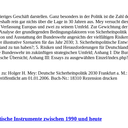
riges Geschäft darstellen. Ganz besonders in der Politik ist die Zahl 
halb rein gar nichts über die Lage in 30 Jahren aus. Mey versucht dies 
er Verfassung Europas und zwei zu seinem Umfeld. Zur Gewichtung der 
 Analyse der grundlegenden Bedingungsfaktoren von Sicherheitspolitik 
 und Ausstattung der Bundeswehr angesichts der vielfältigen Risiken
r illustrative Szenarien für das Jahr 2030; 3. Sicherheitspolitische En
and zu tun haben?; 5. Risiken und Herausforderungen für Deutschland
ie Bundeswehr im zukünftigen strategischen Umfeld; Anhang I: Die B
arische Übersicht; Anhang III: Essays zu ausgewählten Einzel/index.
n zu: Holger H. Mey
: Deutsche Sicherheitspolitik 2030 Frankfurt a. M.:
röffentlicht am 01.01.2006.
Buch-Nr.: 18310
Rezension drucken
itische Instrumente zwischen 1990 und heute