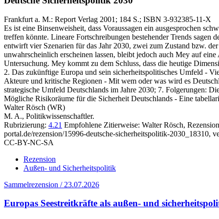
Deutsche Sicherheitspolitik 2030
Frankfurt a. M.:
Report Verlag
2001
; 184 S.
; ISBN 3-932385-11-X
Es ist eine Binsenweisheit, dass Voraussagen ein ausgesprochen schwie
treffen könnte. Lineare Fortschreibungen bestehender Trends sagen des
entwirft vier Szenarien für das Jahr 2030, zwei zum Zustand bzw. d
unwahrscheinlich erscheinen lassen, bleibt jedoch auch Mey auf eine
Untersuchung. Mey kommt zu dem Schluss, dass die heutige Dimension
2. Das zukünftige Europa und sein sicherheitspolitisches Umfeld - Vie
Akteure und kritische Regionen - Mit wem oder was wird es Deutschl
strategische Umfeld Deutschlands im Jahre 2030; 7. Folgerungen: D
Mögliche Risikoräume für die Sicherheit Deutschlands - Eine tabell
Walter Rösch (WR)
M. A., Politikwissenschaftler.
Rubrizierung:
4.21
Empfohlene Zitierweise: Walter Rösch, Rezensio
portal.de/rezension/15996-deutsche-sicherheitspolitik-2030_18310, ve
CC-BY-NC-SA
Rezension
Außen- und Sicherheitspolitik
Sammelrezension / 23.07.2026
Europas Seestreitkräfte als außen- und sicherheitspol