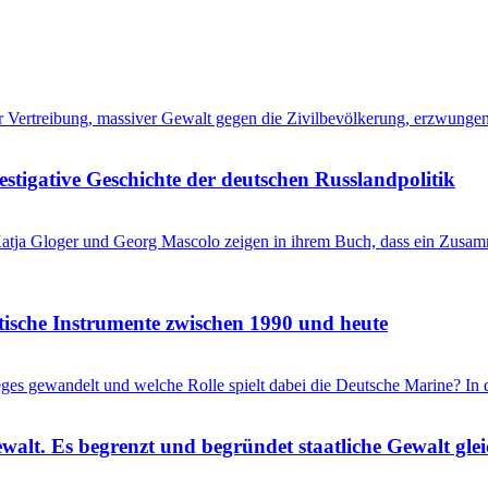
her Vertreibung, massiver Gewalt gegen die Zivilbevölkerung, erzwung
stigative Geschichte der deutschen Russlandpolitik
? Katja Gloger und Georg Mascolo zeigen in ihrem Buch, dass ein Zus
itische Instrumente zwischen 1990 und heute
ieges gewandelt und welche Rolle spielt dabei die Deutsche Marine? I
ewalt. Es begrenzt und begründet staatliche Gewalt gl