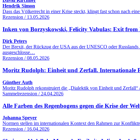
David Kirchner
Hendrik Simon
Dass das Völkerrecht in einer Krise steckt, klingt fast schon nach 
Rezension / 13.05.2026
Inken von Borzyskowski, Felicity Vabulas: Exit from 
Dirk Peters
Der Brexit, der Rückzug der USA aus der UNESCO oder Russlands Aus
ausgeschlosse…
Rezension / 08.05.2026
Moritz Rudolph: Einheit und Zerfall. Internationale Po
Günther Auth
Moritz Rudolph rekonstruiert die „Dialektik von Einheit und Zerfall“
Sammelrezension / 24.04.2026
Alle Farben des Regenbogens gegen die Krise der We
Johanna Speyer
Normen stellen im internationalen Kontext den Rahmen zur Konfliktre
Rezension / 16.04.2026