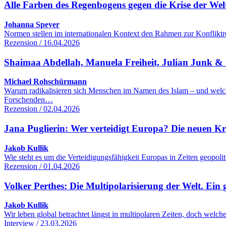
Alle Farben des Regenbogens gegen die Krise der We
Johanna Speyer
Normen stellen im internationalen Kontext den Rahmen zur Konfliktre
Rezension / 16.04.2026
Shaimaa Abdellah, Manuela Freiheit, Julian Junk & S
Michael Rohschürmann
Warum radikalisieren sich Menschen im Namen des Islam – und welc
Forschenden…
Rezension / 02.04.2026
Jana Puglierin: Wer verteidigt Europa? Die neuen K
Jakob Kullik
Wie steht es um die Verteidigungsfähigkeit Europas in Zeiten geopol
Rezension / 01.04.2026
Volker Perthes: Die Multipolarisierung der Welt. Ein 
Jakob Kullik
Wir leben global betrachtet längst in multipolaren Zeiten, doch wel
Interview / 23.03.2026