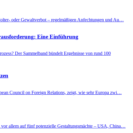
as Folter- oder Gewaltverbot – regelmäßigen Anfechtungen und Au…
Herausforderung: Eine Einführung
 Prozess? Der Sammelband bündelt Ergebnisse von rund 100
tzen
ropean Council on Foreign Relations, zeigt, wie sehr Europa zwi…
kt vor allem auf fünf potenzielle Gestaltungsmächte – USA, China…