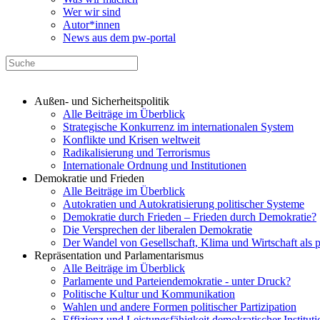
Wer wir sind
Autor*innen
News aus dem pw-portal
Außen- und Sicherheitspolitik
Alle Beiträge im Überblick
Strategische Konkurrenz im internationalen System
Konflikte und Krisen weltweit
Radikalisierung und Terrorismus
Internationale Ordnung und Institutionen
Demokratie und Frieden
Alle Beiträge im Überblick
Autokratien und Autokratisierung politischer Systeme
Demokratie durch Frieden – Frieden durch Demokratie?
Die Versprechen der liberalen Demokratie
Der Wandel von Gesellschaft, Klima und Wirtschaft als 
Repräsentation und Parlamentarismus
Alle Beiträge im Überblick
Parlamente und Parteiendemokratie - unter Druck?
Politische Kultur und Kommunikation
Wahlen und andere Formen politischer Partizipation
Effizienz und Leistungsfähigkeit demokratischer Institut