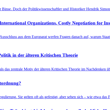
einer Binse. Doch der Politikwissenschaftler und Historiker Hendrik S
International Organizations. Costly Negotiation for In
schluss aus dem Europarat werfen Fragen danach auf, warum Staaten 
litik in der älteren Kritischen Theorie
 als das zentrale Motiv der älteren Kritischen Theorie im Nachdenken üb
ltordnung?
gulierung. Sie gelten oft als gefestigt, aber sehen sich – wie etwa d