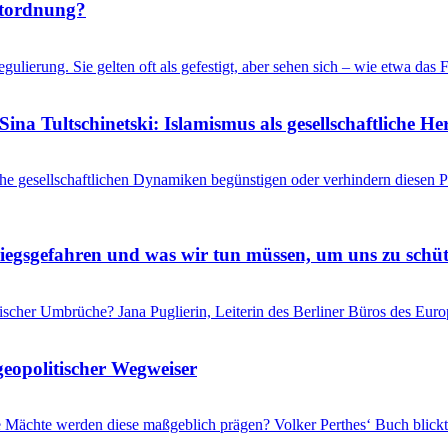
ltordnung?
gulierung. Sie gelten oft als gefestigt, aber sehen sich – wie etwa d
ina Tultschinetski: Islamismus als gesellschaftliche 
he gesellschaftlichen Dynamiken begünstigen oder verhindern diesen
riegsgefahren und was wir tun müssen, um uns zu schü
itischer Umbrüche? Jana Puglierin, Leiterin des Berliner Büros des Eu
geopolitischer Wegweiser
che Mächte werden diese maßgeblich prägen? Volker Perthes‘ Buch blic