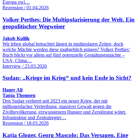
Europa zwi…
Rezension / 01.04.2026
Volker Perthes: Die Multipolarisierung der Welt. Ein
geopolitischer Wegweiser
Jakob Kullik
Wir leben global betrachtet längst in multipolaren Zeiten, doch
welche Mächte werden diese maßgeblich prägen? Volker Perthes‘
Buch blickt vor allem auf fünf potenzielle Gestaltungsmächte –
USA, China…
Interview / 23.03.2026
Sudan: „Kriege im Krieg“ und kein Ende in Sicht?
Hager Ali
Tanja Thomsen
Den Sudan verheert seit 2023 ein neuer Krieg, der mit
millionenfacher Vertreibung, massiver Gewalt gegen die
Zivilbevölkerung, erzwungenem Hunger und Zerstörung wütet.
Infrastruktur und Zentralregier…
Rezension / 18.03.2026
Katja Gloger, Georg Mascolo: Das Versagen. Eine