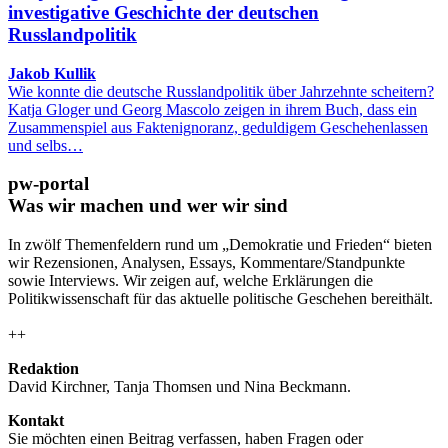
investigative Geschichte der deutschen
Russlandpolitik
Jakob Kullik
Wie konnte die deutsche Russlandpolitik über Jahrzehnte scheitern?
Katja Gloger und Georg Mascolo zeigen in ihrem Buch, dass ein
Zusammenspiel aus Faktenignoranz, geduldigem Geschehenlassen
und selbs…
pw-portal
Was wir machen und wer wir sind
In zwölf Themenfeldern rund um „Demokratie und Frieden“ bieten
wir Rezensionen, Analysen, Essays, Kommentare/Standpunkte
sowie Interviews. Wir zeigen auf, welche Erklärungen die
Politikwissenschaft für das aktuelle politische Geschehen bereithält.
++
Redaktion
David Kirchner, Tanja Thomsen
und
Nina Beckmann.
Kontakt
Sie möchten einen Beitrag verfassen, haben Fragen oder