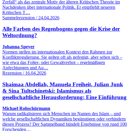
Zerfall“ als das zentrale Motiv der älteren Kritischen Theorie im
Nachdenken über internationale Politik. Er empfiehlt neueren
Kritischen T…
Sammelrezension / 24.04.2026
Alle Farben des Regenbogens gegen die Krise der
Weltordnung?
Johanna Speyer
Normen stellen im internationalen Kontext den Rahmen zur
Konfliktregulierung. Sie gelten oft als gefestigt, aber sehen sich –
wie etwa das Folter- oder Gewaltverbot – regelmäßigen
Anfechtungen und Au…
Rezension / 16.04.2026
Shaimaa Abdellah, Manuela Freiheit, Julian Junk
& Sina Tultschinetski: Islamismus als
gesellschaftliche Herausforderung: Eine Einführung
Michael Rohschürmann
Warum radikalisieren sich Menschen im Namen des Islam – und
welche gesellschaftlichen Dynamiken begünstigen oder verhindern
diesen Prozess? Der Sammelband bündelt Ergebnisse von rund 100
Forschenden…