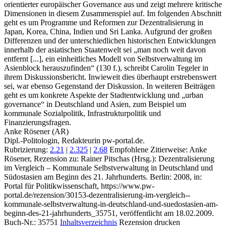
orientierter europäischer Governance aus und zeigt mehrere kritische
Dimensionen in diesem Zusammenspiel auf. Im folgenden Abschnitt
geht es um Programme und Reformen zur Dezentralisierung in
Japan, Korea, China, Indien und Sri Lanka. Aufgrund der großen
Differenzen und der unterschiedlichen historischen Entwicklungen
innerhalb der asiatischen Staatenwelt sei „man noch weit davon
entfernt [...], ein einheitliches Modell von Selbstverwaltung im
Asienblock herauszufinden“ (130 f.), schreibt Carolin Tegeler in
ihrem Diskussionsbericht. Inwieweit dies überhaupt erstrebenswert
sei, war ebenso Gegenstand der Diskussion. In weiteren Beiträgen
geht es um konkrete Aspekte der Stadtentwicklung und „urban
governance“ in Deutschland und Asien, zum Beispiel um
kommunale Sozialpolitik, Infrastrukturpolitik und
Finanzierungsfragen.
Anke Rösener (AR)
Dipl.-Politologin, Redakteurin pw-portal.de.
Rubrizierung:
2.21
|
2.325
|
2.68
Empfohlene Zitierweise: Anke
Rösener, Rezension zu: Rainer Pitschas
(Hrsg.): Dezentralisierung
im Vergleich – Kommunale Selbstverwaltung in Deutschland und
Südostasien am Beginn des 21. Jahrhunderts. Berlin: 2008, in:
Portal für Politikwissenschaft, https://www.pw-
portal.de/rezension/30153-dezentralisierung-im-vergleich--
kommunale-selbstverwaltung-in-deutschland-und-suedostasien-am-
beginn-des-21-jahrhunderts_35751, veröffentlicht am 18.02.2009.
Buch-Nr.: 35751
Inhaltsverzeichnis
Rezension drucken