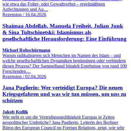
wie etwa das Folter- oder Gewaltverbot – regelmäßigen
Anfechtungen und Au…
Rezension / 16.04.2026
Shaimaa Abdellah, Manuela Freiheit, Julian Junk
& Sina Tultschinetski: Islamismus als
gesellschaftliche Herausforderung: Eine Einführung
Michael Rohschürmann
Warum radikalisieren sich Menschen im Namen des Islam – und
welche gesellschaftlichen Dynamiken begünstigen oder verhindern
diesen Prozess? Der Sammelband bündelt Ergebnisse von rund 100
Forschenden…
Rezension / 02.04.2026
Jana Puglierin: Wer verteidigt Europa? Die neuen
Kriegsgefahren und was wir tun müssen, um uns zu
schützen
Jakob Kullik
Wie steht es um die Verteidigungsfähigkeit Europas in Zeiten
geopolitischer Umbrüche? Jana Puglierin, Leiterin des Berliner
Büros des European Council on Foreign Relations, zeigt, wie sehr