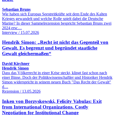
Sebastian Bruns
Wie haben sich Europas Seestreitkräfte seit dem Ende des Kalten
Krieges gewandelt und welche Rolle spielt dabei die Deutsche
Marine? In dieser Sammelrezension bespricht Sebastian Bruns zwei
2024 ersc…
Interview / 15.07.2026
Hendrik Simon: „Recht ist nicht das Gegenteil von
Gewalt. Es begrenzt und begründet staatliche
Gewalt gleichermaßen“
David Kirchner
Hendrik Simon
Dass das Völkerrecht in einer Krise steckt, klingt fast schon nach
einer Binse. Doch der Politikwissenschaftler und Historiker Hendrik
Simon widerspricht in seinem neuen Buch "Das Recht der Gewalt"
d…
Rezension / 13.05.2026
Inken von Borzyskowski, Felicity Vabulas: Exit
from International Organizations. Costly
Negotiation for Institutional Change