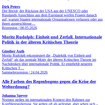
Dirk Peters
Der Brexit, der Rückzug der USA aus der UNESCO oder
Russlands Ausschluss aus dem Europarat werfen Fragen danach
auf, warum Staaten internationale Organisationen verlassen oder aus
ihnen ausgeschlosse…
Rezension / 08.05.2026
Moritz Rudolph: Einheit und Zerfall. Internationale
Politik in der älteren Kritischen Theorie
Günther Auth
Moritz Rudolph rekonstruiert die „Dialektik von Einheit und
Zerfall“ als das zentrale Motiv der älteren Kritischen Theorie im
Nachdenken über internationale Politik. Er empfiehlt neueren
Kritischen T…
Sammelrezension / 24.04.2026
Alle Farben des Regenbogens gegen die Krise der
Weltordnung?
Johanna Speyer
Normen stellen im internationalen Kontext den Rahmen zur
Konfliktregulierung. Sie gelten oft als gefestigt, aber sehen sich –