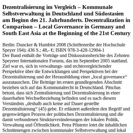
Dezentralisierung im Vergleich – Kommunale
Selbstverwaltung in Deutschland und Südostasien
am Beginn des 21. Jahrhunderts.
Decentralization in
Comparison – Local Governance in Germany and
South East Asia at the Beginning of the 21st Century
Berlin:
Duncker & Humblot
2008
(Schriftenreihe der Hochschule
Speyer 194)
; 436 S.
; 48,- €
; ISBN 978-3-428-12904-1
Der Band enthält die Vorträge und Diskussionsberichte des Zehnten
Speyerer Internationalen Forums, das im September 2005 stattfand.
Ziel war es, sich in verwaltungs- und rechtsvergleichender
Perspektive über die Entwicklungen und Perspektiven bei der
Dezentralisierung und der Herausbildung einer „local governance“
auszutauschen. Die Beiträge im ersten grundlegenden Abschnitt
beziehen sich auf das Kommunalrecht in Deutschland. Pitschas
betont, dass sich Zentralisierung und Dezentralisierung in einer
dauerhaften Wechselbeziehung befinden und es nach diesem
Verständnis „deshalb auch keine auf Dauer gestellte
Dezentralisierung“ (45) gebe. Er erläutert außerdem den Begriff und
gegenwärtigen Prozess der politischen Dezentralisierung und die
damit verbundenen Strukturveränderungen der lokalen Politik,
Verwaltung und Öffentlichkeit. Petra Pfisterer lotet die inhaltlichen
Schnittmengen zwischen kommunaler Selbstverwaltung und lokal