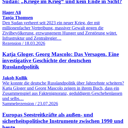
Sudan: „Kriege im Krieg“ und kein Ende in Sicht?
Hager Ali
Tanja Thomsen
Den Sudan verheert seit 2023 ein neuer Krieg, der mit
millionenfacher Vertreibung, massiver Gewalt gegen die
Zivilbevölkerung, erzwungenem Hunger und Zerstörung wütet.
Infrastruktur und Zentralregier…
Rezension / 18.03.2026
Katja Gloger, Georg Mascolo: Das Versagen. Eine
investigative Geschichte der deutschen
Russlandpolitik
Jakob Kullik
Wie konnte die deutsche Russlandpolitik über Jahrzehnte scheitern?
Katja Gloger und Georg Mascolo zeigen in ihrem Buch, dass ein
Zusammenspiel aus Faktenignoranz, geduldigem Geschehenlassen
und selbs…
Sammelrezension / 23.07.2026
Europas Seestreitkräfte als außen- und
sicherheitspolitische Instrumente zwischen 1990 und
heute