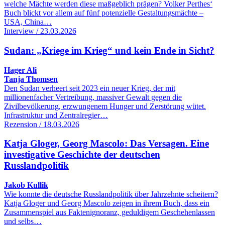
welche Mächte werden diese maßgeblich prägen? Volker Perthes‘
Buch blickt vor allem auf fünf potenzielle Gestaltungsmächte –
USA, China…
Interview / 23.03.2026
Sudan: „Kriege im Krieg“ und kein Ende in Sicht?
Hager Ali
Tanja Thomsen
Den Sudan verheert seit 2023 ein neuer Krieg, der mit
millionenfacher Vertreibung, massiver Gewalt gegen die
Zivilbevölkerung, erzwungenem Hunger und Zerstörung wütet.
Infrastruktur und Zentralregier…
Rezension / 18.03.2026
Katja Gloger, Georg Mascolo: Das Versagen. Eine
investigative Geschichte der deutschen
Russlandpolitik
Jakob Kullik
Wie konnte die deutsche Russlandpolitik über Jahrzehnte scheitern?
Katja Gloger und Georg Mascolo zeigen in ihrem Buch, dass ein
Zusammenspiel aus Faktenignoranz, geduldigem Geschehenlassen
und selbs…