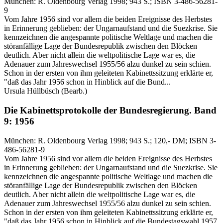
München:
R. Oldenbourg Verlag
1998
; 943 S.
; ISBN 3-486-56281-
9
Vom Jahre 1956 sind vor allem die beiden Ereignisse des Herbstes
in Erinnerung geblieben: der Ungarnaufstand und die Suezkrise. Sie
kennzeichnen die angespannte politische Weltlage und machen die
störanfällige Lage der Bundesrepublik zwischen den Blöcken
deutlich. Aber nicht allein die weltpolitische Lage war es, die
Adenauer zum Jahreswechsel 1955/56 alzu dunkel zu sein schien.
Schon in der ersten von ihm geleiteten Kabinettssitzung erklärte er,
"daß das Jahr 1956 schon in Hinblick auf die Bund...
Ursula Hüllbüsch
(Bearb.)
Die Kabinettsprotokolle der Bundesregierung.
Band
9: 1956
München:
R. Oldenbourg Verlag
1998
; 943 S.
; 120,- DM
; ISBN 3-
486-56281-9
Vom Jahre 1956 sind vor allem die beiden Ereignisse des Herbstes
in Erinnerung geblieben: der Ungarnaufstand und die Suezkrise. Sie
kennzeichnen die angespannte politische Weltlage und machen die
störanfällige Lage der Bundesrepublik zwischen den Blöcken
deutlich. Aber nicht allein die weltpolitische Lage war es, die
Adenauer zum Jahreswechsel 1955/56 alzu dunkel zu sein schien.
Schon in der ersten von ihm geleiteten Kabinettssitzung erklärte er,
"daß das Jahr 1956 schon in Hinblick auf die Bundestagswahl 1957