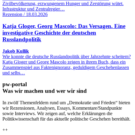
Zivilbevölkerung, erzwungenem Hunger und Zerstörung wütet.
Infrastruktur und Zentralregier…
Rezension / 18.03.2026
Katja Gloger, Georg Mascolo: Das Versagen. Eine
investigative Geschichte der deutschen
Russlandpolitik
Jakob Kullik
Wie konnte die deutsche Russlandpolitik über Jahrzehnte scheitern?
Katja Gloger und Georg Mascolo zeigen in ihrem Buch, dass ein
Zusammenspiel aus Faktenignoranz, geduldigem Geschehenlassen
und selbs…
pw-portal
Was wir machen und wer wir sind
In zwölf Themenfeldern rund um „Demokratie und Frieden“ bieten
wir Rezensionen, Analysen, Essays, Kommentare/Standpunkte
sowie Interviews. Wir zeigen auf, welche Erklärungen die
Politikwissenschaft für das aktuelle politische Geschehen bereithält.
++