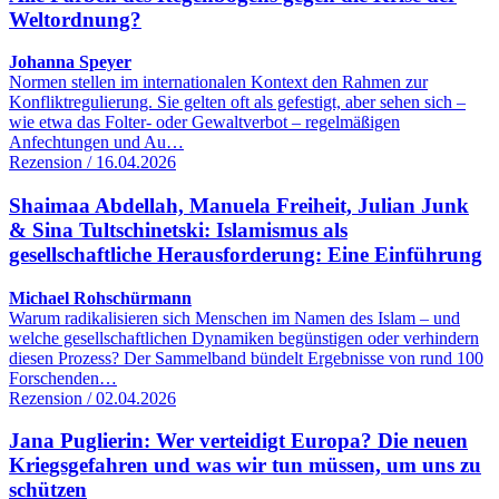
Weltordnung?
Johanna Speyer
Normen stellen im internationalen Kontext den Rahmen zur
Konfliktregulierung. Sie gelten oft als gefestigt, aber sehen sich –
wie etwa das Folter- oder Gewaltverbot – regelmäßigen
Anfechtungen und Au…
Rezension / 16.04.2026
Shaimaa Abdellah, Manuela Freiheit, Julian Junk
& Sina Tultschinetski: Islamismus als
gesellschaftliche Herausforderung: Eine Einführung
Michael Rohschürmann
Warum radikalisieren sich Menschen im Namen des Islam – und
welche gesellschaftlichen Dynamiken begünstigen oder verhindern
diesen Prozess? Der Sammelband bündelt Ergebnisse von rund 100
Forschenden…
Rezension / 02.04.2026
Jana Puglierin: Wer verteidigt Europa? Die neuen
Kriegsgefahren und was wir tun müssen, um uns zu
schützen