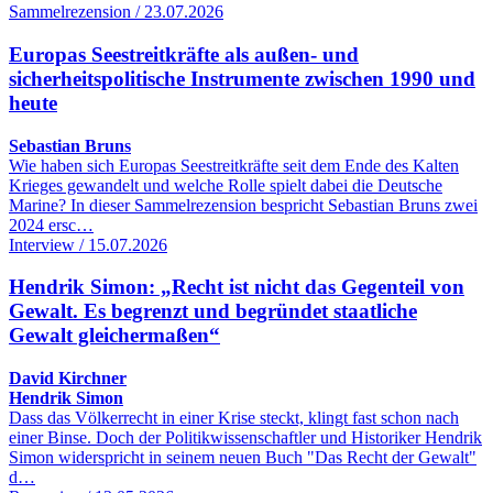
Sammelrezension / 23.07.2026
Europas Seestreitkräfte als außen- und
sicherheitspolitische Instrumente zwischen 1990 und
heute
Sebastian Bruns
Wie haben sich Europas Seestreitkräfte seit dem Ende des Kalten
Krieges gewandelt und welche Rolle spielt dabei die Deutsche
Marine? In dieser Sammelrezension bespricht Sebastian Bruns zwei
2024 ersc…
Interview / 15.07.2026
Hendrik Simon: „Recht ist nicht das Gegenteil von
Gewalt. Es begrenzt und begründet staatliche
Gewalt gleichermaßen“
David Kirchner
Hendrik Simon
Dass das Völkerrecht in einer Krise steckt, klingt fast schon nach
einer Binse. Doch der Politikwissenschaftler und Historiker Hendrik
Simon widerspricht in seinem neuen Buch "Das Recht der Gewalt"
d…