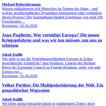
Michael Rohschürmann
Warum radikalisieren sich Menschen im Namen des Islam – und
welche gesellschaftlichen Dynamiken begünstigen oder verhindern
diesen Prozess? Der Sammelband bündelt Ergebnisse von rund 100
Forschenden…
Rezension / 02.04.2026
Jana Puglierin: Wer verteidigt Europa? Die neuen
Kriegsgefahren und was wir tun müssen, um uns zu
schützen
Jakob Kullik
Wie steht es um die Verteidigungsfähigkeit Europas in Zeiten
geopolitischer Umbrüche? Jana Puglierin, Leiterin des Berliner
Büros des European Council on Foreign Relations, zeigt, wie sehr
Europa zwi…
Rezension / 01.04.2026
Volker Perthes: Die Multipolarisierung der Welt. Ein
geopolitischer Wegweiser
Jakob Kullik
Wir leben global betrachtet längst in multipolaren Zeiten, doch