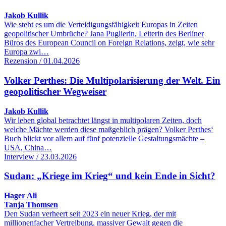
Jakob Kullik
Wie steht es um die Verteidigungsfähigkeit Europas in Zeiten
geopolitischer Umbrüche? Jana Puglierin, Leiterin des Berliner
Büros des European Council on Foreign Relations, zeigt, wie sehr
Europa zwi…
Rezension / 01.04.2026
Volker Perthes: Die Multipolarisierung der Welt. Ein
geopolitischer Wegweiser
Jakob Kullik
Wir leben global betrachtet längst in multipolaren Zeiten, doch
welche Mächte werden diese maßgeblich prägen? Volker Perthes‘
Buch blickt vor allem auf fünf potenzielle Gestaltungsmächte –
USA, China…
Interview / 23.03.2026
Sudan: „Kriege im Krieg“ und kein Ende in Sicht?
Hager Ali
Tanja Thomsen
Den Sudan verheert seit 2023 ein neuer Krieg, der mit
millionenfacher Vertreibung, massiver Gewalt gegen die