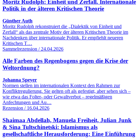
Moritz Rudolph: Einheit und Zerfall. Internationale
Politik in der älteren Kritischen Theorie
Günther Auth
Moritz Rudolph rekonstruiert die „Dialektik von Einheit und
Zerfall“ als das zentrale Motiv der älteren Kritischen Theorie im
Nachdenken über internationale Politik. Er empfiehlt neueren
Kritischen T…
Sammelrezension / 24.04.2026
Alle Farben des Regenbogens gegen die Krise der
Weltordnung?
Johanna Speyer
Normen stellen im internationalen Kontext den Rahmen zur
Konfliktregulierung. Sie gelten oft als gefestigt, aber sehen sich –
wie etwa das Folter- oder Gewaltverbot – regelmäßigen
Anfechtungen und Au…
Rezension / 16.04.2026
Shaimaa Abdellah, Manuela Freiheit, Julian Junk
& Sina Tultschinetski: Islamismus als
gesellschaftliche Herausforderung: Eine Einführung