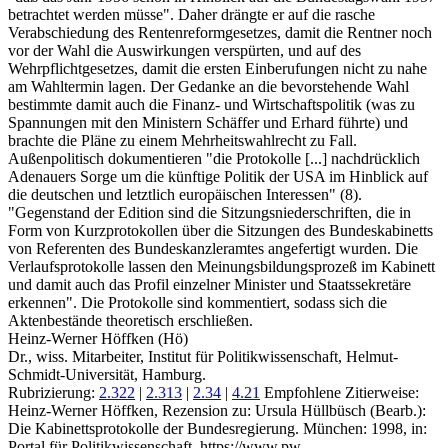
betrachtet werden müsse". Daher drängte er auf die rasche
Verabschiedung des Rentenreformgesetzes, damit die Rentner noch
vor der Wahl die Auswirkungen verspürten, und auf des
Wehrpflichtgesetzes, damit die ersten Einberufungen nicht zu nahe
am Wahltermin lagen. Der Gedanke an die bevorstehende Wahl
bestimmte damit auch die Finanz- und Wirtschaftspolitik (was zu
Spannungen mit den Ministern Schäffer und Erhard führte) und
brachte die Pläne zu einem Mehrheitswahlrecht zu Fall.
Außenpolitisch dokumentieren "die Protokolle [...] nachdrücklich
Adenauers Sorge um die künftige Politik der USA im Hinblick auf
die deutschen und letztlich europäischen Interessen" (8).
"Gegenstand der Edition sind die Sitzungsniederschriften, die in
Form von Kurzprotokollen über die Sitzungen des Bundeskabinetts
von Referenten des Bundeskanzleramtes angefertigt wurden. Die
Verlaufsprotokolle lassen den Meinungsbildungsprozeß im Kabinett
und damit auch das Profil einzelner Minister und Staatssekretäre
erkennen". Die Protokolle sind kommentiert, sodass sich die
Aktenbestände theoretisch erschließen.
Heinz-Werner Höffken (Hö)
Dr., wiss. Mitarbeiter, Institut für Politikwissenschaft, Helmut-
Schmidt-Universität, Hamburg.
Rubrizierung:
2.322
|
2.313
|
2.34
|
4.21
Empfohlene Zitierweise:
Heinz-Werner Höffken, Rezension zu: Ursula Hüllbüsch
(Bearb.):
Die Kabinettsprotokolle der Bundesregierung. München: 1998, in:
Portal für Politikwissenschaft, https://www.pw-