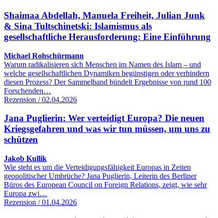
Shaimaa Abdellah, Manuela Freiheit, Julian Junk
& Sina Tultschinetski: Islamismus als
gesellschaftliche Herausforderung: Eine Einführung
Michael Rohschürmann
Warum radikalisieren sich Menschen im Namen des Islam – und
welche gesellschaftlichen Dynamiken begünstigen oder verhindern
diesen Prozess? Der Sammelband bündelt Ergebnisse von rund 100
Forschenden…
Rezension / 02.04.2026
Jana Puglierin: Wer verteidigt Europa? Die neuen
Kriegsgefahren und was wir tun müssen, um uns zu
schützen
Jakob Kullik
Wie steht es um die Verteidigungsfähigkeit Europas in Zeiten
geopolitischer Umbrüche? Jana Puglierin, Leiterin des Berliner
Büros des European Council on Foreign Relations, zeigt, wie sehr
Europa zwi…
Rezension / 01.04.2026