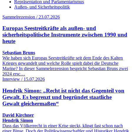
Repräsentation und Parlamentarismus
Außen- und Sicherheitspolitik
Sammelrezension / 23.07.2026
Europas Seestreitkräfte als außen- und
sicherheitspolitische Instrumente zwischen 1990 und
heute
Sebastian Bruns
Wie haben sich Europas Seestreitkräfte seit dem Ende des Kalten
Krieges gewandelt und welche Rolle spielt dabei die Deutsche
Marine? In dieser Sammelrezension bespricht Sebastian Bruns zwei
2024 ersc…
Interview / 15.07.2026
Hendrik Simon: „Recht ist nicht das Gegenteil von
Gewalt. Es begrenzt und begründet staatliche
Gewalt gleichermaßen“
David Kirchner
Hendrik Simon
Dass das Völkerrecht in einer Krise steckt, klingt fast schon nach
einer Binse. Doch der Politikwissenschaftler und Historiker Hendrik