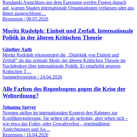
Russlands Ausschluss aus dem Europarat werfen Fragen danach
auf, warum Staaten internationale Organisationen verlassen oder aus
ihnen ausgeschlosse…
Rezension / 08.05.2026
Moritz Rudolph: Einheit und Zerfall. Internationale
Politik in der älteren Kritischen Theorie
Günther Auth
Moritz Rudolph rekonstruiert die „Dialektik von Einheit und
Zerfall“ als das zentrale Motiv der älteren Kritischen Theorie im
Nachdenken über internationale Politik. Er empfiehlt neueren
Kritischen T…
Sammelrezension / 24.04.2026
Alle Farben des Regenbogens gegen die Krise der
Weltordnung?
Johanna Speyer
Normen stellen im internationalen Kontext den Rahmen zur
Konfliktregulierung. Sie gelten oft als gefestigt, aber sehen sich –
wie etwa das Folter- oder Gewaltverbot – regelmäßigen
Anfechtungen und Au…
Rezension / 16.04.2026