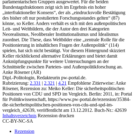
parlamentarischen Gruppen ausgewertet. Für die beiden
Bundestagsfraktionen zeigt sich im Ergebnis ein hoher
„interfraktioneller Konsens“, der als „eindrucksvolle Bestätigung
des bisher oft nur postulierten Forschungsstandes gelten“ (87)
könne, so Keller. Anders verhält es sich mit den außenpolitischen
Leit- und Weltbildern, die der Autor den drei Kategorien
Neorealismus, Neoliberaler Institutionalismus und Idealismus
zuordnet. Die These, dass Weltbilder eine „zentrale Rolle für die
Positionierung in inhaltlichen Fragen der Außenpolitik“ (114)
spielen, hat sich nicht bestätigt. Vor diesem Hintergrund skizziert
Keller rückblickend alternative Erklärungen und bietet damit
Anknüpfungspunkte für weitere Untersuchungen an der
Schnittstelle zwischen Parteien- und Außenpolitikforschung an.
Anke Rösener (AR)
Dipl.-Politologin, Redakteurin pw-portal.de.
Rubrizierung:
2.331
|
2.321
|
4.21
Empfohlene Zitierweise: Anke
Rösener, Rezension zu: Meiko Keller
: Die sicherheitspolitischen
Positionen von CDU und SPD im Vergleich. Berlin: 2011, in: Portal
für Politikwissenschaft, https://www.pw-portal.de/rezension/35384-
die-sicherheitspolitischen-positionen-von-cdu-und-spd-im-
vergleich_42639, veröffentlicht am 13.12.2012.
Buch-Nr.: 42639
Inhaltsverzeichnis
Rezension drucken
CC-BY-NC-SA
Rezension