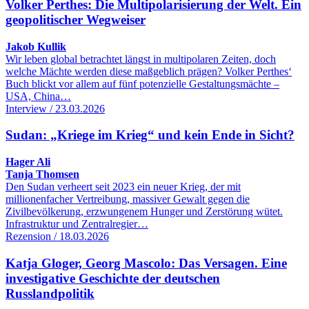
Volker Perthes: Die Multipolarisierung der Welt. Ein
geopolitischer Wegweiser
Jakob Kullik
Wir leben global betrachtet längst in multipolaren Zeiten, doch
welche Mächte werden diese maßgeblich prägen? Volker Perthes‘
Buch blickt vor allem auf fünf potenzielle Gestaltungsmächte –
USA, China…
Interview / 23.03.2026
Sudan: „Kriege im Krieg“ und kein Ende in Sicht?
Hager Ali
Tanja Thomsen
Den Sudan verheert seit 2023 ein neuer Krieg, der mit
millionenfacher Vertreibung, massiver Gewalt gegen die
Zivilbevölkerung, erzwungenem Hunger und Zerstörung wütet.
Infrastruktur und Zentralregier…
Rezension / 18.03.2026
Katja Gloger, Georg Mascolo: Das Versagen. Eine
investigative Geschichte der deutschen
Russlandpolitik