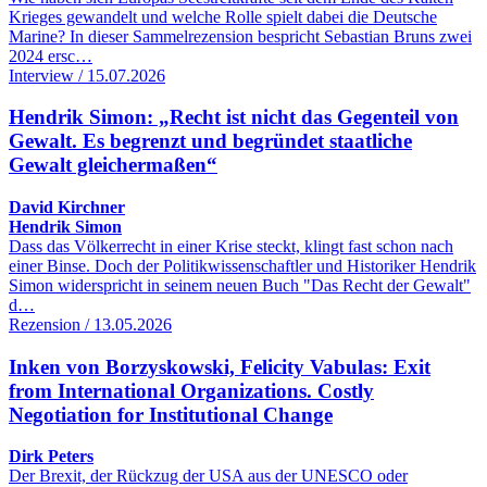
Krieges gewandelt und welche Rolle spielt dabei die Deutsche
Marine? In dieser Sammelrezension bespricht Sebastian Bruns zwei
2024 ersc…
Interview / 15.07.2026
Hendrik Simon: „Recht ist nicht das Gegenteil von
Gewalt. Es begrenzt und begründet staatliche
Gewalt gleichermaßen“
David Kirchner
Hendrik Simon
Dass das Völkerrecht in einer Krise steckt, klingt fast schon nach
einer Binse. Doch der Politikwissenschaftler und Historiker Hendrik
Simon widerspricht in seinem neuen Buch "Das Recht der Gewalt"
d…
Rezension / 13.05.2026
Inken von Borzyskowski, Felicity Vabulas: Exit
from International Organizations. Costly
Negotiation for Institutional Change
Dirk Peters
Der Brexit, der Rückzug der USA aus der UNESCO oder