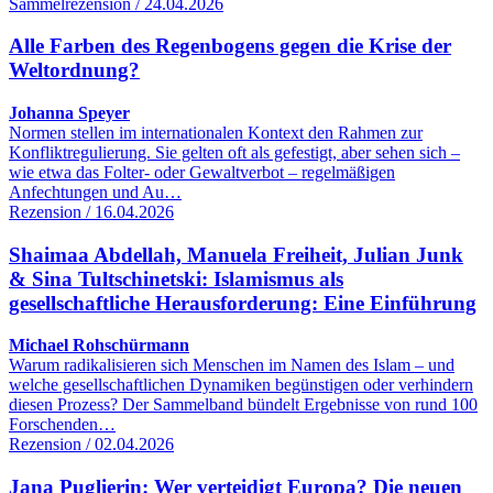
Sammelrezension / 24.04.2026
Alle Farben des Regenbogens gegen die Krise der
Weltordnung?
Johanna Speyer
Normen stellen im internationalen Kontext den Rahmen zur
Konfliktregulierung. Sie gelten oft als gefestigt, aber sehen sich –
wie etwa das Folter- oder Gewaltverbot – regelmäßigen
Anfechtungen und Au…
Rezension / 16.04.2026
Shaimaa Abdellah, Manuela Freiheit, Julian Junk
& Sina Tultschinetski: Islamismus als
gesellschaftliche Herausforderung: Eine Einführung
Michael Rohschürmann
Warum radikalisieren sich Menschen im Namen des Islam – und
welche gesellschaftlichen Dynamiken begünstigen oder verhindern
diesen Prozess? Der Sammelband bündelt Ergebnisse von rund 100
Forschenden…
Rezension / 02.04.2026
Jana Puglierin: Wer verteidigt Europa? Die neuen