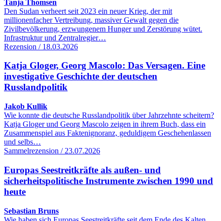
Tanja Thomsen
Den Sudan verheert seit 2023 ein neuer Krieg, der mit
millionenfacher Vertreibung, massiver Gewalt gegen die
Zivilbevölkerung, erzwungenem Hunger und Zerstörung wütet.
Infrastruktur und Zentralregier…
Rezension / 18.03.2026
Katja Gloger, Georg Mascolo: Das Versagen. Eine
investigative Geschichte der deutschen
Russlandpolitik
Jakob Kullik
Wie konnte die deutsche Russlandpolitik über Jahrzehnte scheitern?
Katja Gloger und Georg Mascolo zeigen in ihrem Buch, dass ein
Zusammenspiel aus Faktenignoranz, geduldigem Geschehenlassen
und selbs…
Sammelrezension / 23.07.2026
Europas Seestreitkräfte als außen- und
sicherheitspolitische Instrumente zwischen 1990 und
heute
Sebastian Bruns
Wie haben sich Europas Seestreitkräfte seit dem Ende des Kalten