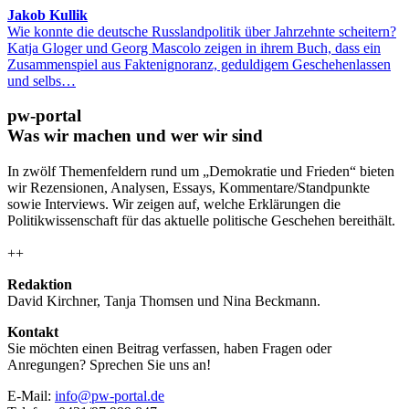
Jakob Kullik
Wie konnte die deutsche Russlandpolitik über Jahrzehnte scheitern?
Katja Gloger und Georg Mascolo zeigen in ihrem Buch, dass ein
Zusammenspiel aus Faktenignoranz, geduldigem Geschehenlassen
und selbs…
pw-portal
Was wir machen und wer wir sind
In zwölf Themenfeldern rund um „Demokratie und Frieden“ bieten
wir Rezensionen, Analysen, Essays, Kommentare/Standpunkte
sowie Interviews. Wir zeigen auf, welche Erklärungen die
Politikwissenschaft für das aktuelle politische Geschehen bereithält.
++
Redaktion
David Kirchner, Tanja Thomsen
und
Nina Beckmann.
Kontakt
Sie möchten einen Beitrag verfassen, haben Fragen oder
Anregungen? Sprechen Sie uns an!
E-Mail:
info@pw-portal.de