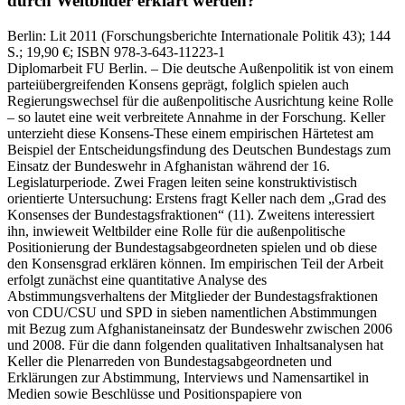
durch Weltbilder erklärt werden?
Berlin:
Lit
2011
(Forschungsberichte Internationale Politik 43)
; 144
S.
; 19,90 €
; ISBN 978-3-643-11223-1
Diplomarbeit FU Berlin. – Die deutsche Außenpolitik ist von einem
parteiübergreifenden Konsens geprägt, folglich spielen auch
Regierungswechsel für die außenpolitische Ausrichtung keine Rolle
– so lautet eine weit verbreitete Annahme in der Forschung. Keller
unterzieht diese Konsens-These einem empirischen Härtetest am
Beispiel der Entscheidungsfindung des Deutschen Bundestags zum
Einsatz der Bundeswehr in Afghanistan während der 16.
Legislaturperiode. Zwei Fragen leiten seine konstruktivistisch
orientierte Untersuchung: Erstens fragt Keller nach dem „Grad des
Konsenses der Bundestagsfraktionen“ (11). Zweitens interessiert
ihn, inwieweit Weltbilder eine Rolle für die außenpolitische
Positionierung der Bundestagsabgeordneten spielen und ob diese
den Konsensgrad erklären können. Im empirischen Teil der Arbeit
erfolgt zunächst eine quantitative Analyse des
Abstimmungsverhaltens der Mitglieder der Bundestagsfraktionen
von CDU/CSU und SPD in sieben namentlichen Abstimmungen
mit Bezug zum Afghanistaneinsatz der Bundeswehr zwischen 2006
und 2008. Für die dann folgenden qualitativen Inhaltsanalysen hat
Keller die Plenarreden von Bundestagsabgeordneten und
Erklärungen zur Abstimmung, Interviews und Namensartikel in
Medien sowie Beschlüsse und Positionspapiere von