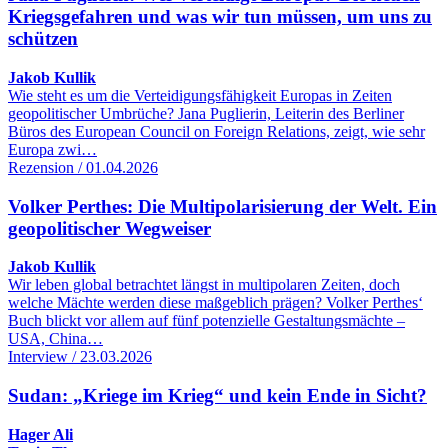
Kriegsgefahren und was wir tun müssen, um uns zu
schützen
Jakob Kullik
Wie steht es um die Verteidigungsfähigkeit Europas in Zeiten
geopolitischer Umbrüche? Jana Puglierin, Leiterin des Berliner
Büros des European Council on Foreign Relations, zeigt, wie sehr
Europa zwi…
Rezension / 01.04.2026
Volker Perthes: Die Multipolarisierung der Welt. Ein
geopolitischer Wegweiser
Jakob Kullik
Wir leben global betrachtet längst in multipolaren Zeiten, doch
welche Mächte werden diese maßgeblich prägen? Volker Perthes‘
Buch blickt vor allem auf fünf potenzielle Gestaltungsmächte –
USA, China…
Interview / 23.03.2026
Sudan: „Kriege im Krieg“ und kein Ende in Sicht?
Hager Ali