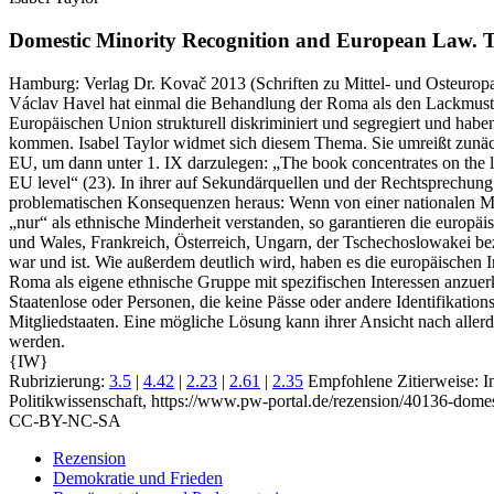
Domestic Minority Recognition and European Law.
T
Hamburg:
Verlag Dr. Kovač
2013
(Schriften zu Mittel- und Osteurop
Václav Havel hat einmal die Behandlung der Roma als den Lackmustes
Europäischen Union strukturell diskriminiert und segregiert und habe
kommen. Isabel Taylor widmet sich diesem Thema. Sie umreißt zunäch
EU, um dann unter 1. IX darzulegen: „The book concentrates on the le
EU level“ (23). In ihrer auf Sekundärquellen und der Rechtsprechung 
problematischen Konsequenzen heraus: Wenn von einer nationalen Min
„nur“ als ethnische Minderheit verstanden, so garantieren die europ
und Wales, Frankreich, Österreich, Ungarn, der Tschechoslowakei be
war und ist. Wie außerdem deutlich wird, haben es die europäischen In
Roma als eigene ethnische Gruppe mit spezifischen Interessen anzuer
Staatenlose oder Personen, die keine Pässe oder andere Identifikation
Mitgliedstaaten. Eine mögliche Lösung kann ihrer Ansicht nach aller
werden.
{IW}
Rubrizierung:
3.5
|
4.42
|
2.23
|
2.61
|
2.35
Empfohlene Zitierweise: I
Politikwissenschaft, https://www.pw-portal.de/rezension/40136-dome
CC-BY-NC-SA
Rezension
Demokratie und Frieden