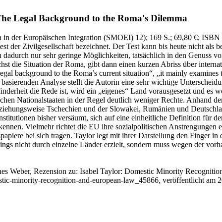
he Legal Background to the Roma's Dilemma
a in der Europäischen Integration (SMOEI) 12)
; 169 S.
; 69,80 €
; ISBN
t der Zivilgesellschaft bezeichnet. Der Test kann bis heute nicht al
n dadurch nur sehr geringe Möglichkeiten, tatsächlich in den Genuss von
st die Situation der Roma, gibt dann einen kurzen Abriss über intern
gal background to the Roma’s current situation“, „it mainly examines th
basierenden Analyse stellt die Autorin eine sehr wichtige Unterscheidun
derheit die Rede ist, wird ein „eigenes“ Land vorausgesetzt und es w
äischen Nationalstaaten in der Regel deutlich weniger Rechte. Anhand 
ziehungsweise Tschechien und der Slowakei, Rumänien und Deutschland
stitutionen bisher versäumt, sich auf eine einheitliche Definition für 
kennen. Vielmehr richtet die EU ihre sozialpolitischen Anstrengungen 
spapiere bei sich tragen. Taylor legt mit ihrer Darstellung den Finger
dings nicht durch einzelne Länder erzielt, sondern muss wegen der vo
nes Weber, Rezension zu: Isabel Taylor
: Domestic Minority Recognitio
stic-minority-recognition-and-european-law_45866, veröffentlicht am 