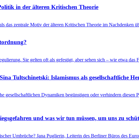
litik in der älteren Kritischen Theorie
 als das zentrale Motiv der älteren Kritischen Theorie im Nachdenken üb
ltordnung?
gulierung. Sie gelten oft als gefestigt, aber sehen sich – wie etwa d
ina Tultschinetski: Islamismus als gesellschaftliche 
he gesellschaftlichen Dynamiken begünstigen oder verhindern diesen
riegsgefahren und was wir tun müssen, um uns zu schü
itischer Umbrüche? Jana Puglierin, Leiterin des Berliner Büros des Eu