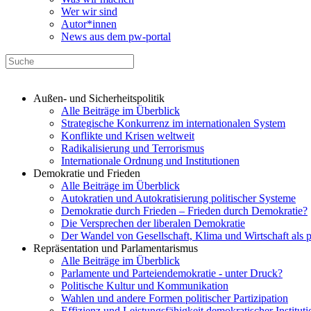
Wer wir sind
Autor*innen
News aus dem pw-portal
Außen- und Sicherheitspolitik
Alle Beiträge im Überblick
Strategische Konkurrenz im internationalen System
Konflikte und Krisen weltweit
Radikalisierung und Terrorismus
Internationale Ordnung und Institutionen
Demokratie und Frieden
Alle Beiträge im Überblick
Autokratien und Autokratisierung politischer Systeme
Demokratie durch Frieden – Frieden durch Demokratie?
Die Versprechen der liberalen Demokratie
Der Wandel von Gesellschaft, Klima und Wirtschaft als 
Repräsentation und Parlamentarismus
Alle Beiträge im Überblick
Parlamente und Parteiendemokratie - unter Druck?
Politische Kultur und Kommunikation
Wahlen und andere Formen politischer Partizipation
Effizienz und Leistungsfähigkeit demokratischer Institut