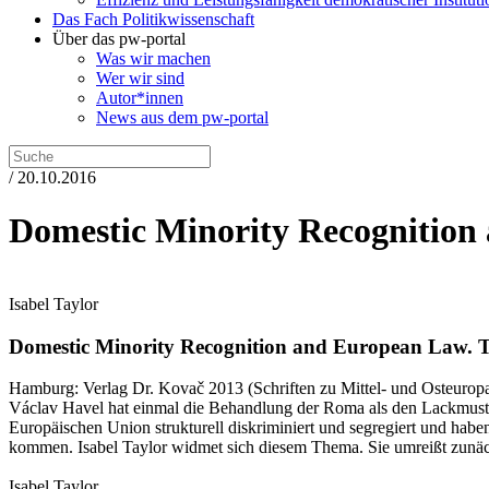
Das Fach Politikwissenschaft
Über das pw-portal
Was wir machen
Wer wir sind
Autor*innen
News aus dem pw-portal
/ 20.10.2016
Domestic Minority Recognitio
Isabel Taylor
Domestic Minority Recognition and European Law.
T
Hamburg:
Verlag Dr. Kovač
2013
(Schriften zu Mittel- und Osteurop
Václav Havel hat einmal die Behandlung der Roma als den Lackmustes
Europäischen Union strukturell diskriminiert und segregiert und habe
kommen. Isabel Taylor widmet sich diesem Thema. Sie umreißt zunächs
Isabel Taylor