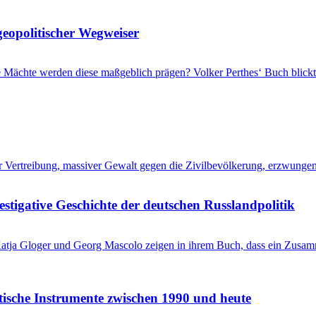
geopolitischer Wegweiser
che Mächte werden diese maßgeblich prägen? Volker Perthes‘ Buch blic
her Vertreibung, massiver Gewalt gegen die Zivilbevölkerung, erzwung
stigative Geschichte der deutschen Russlandpolitik
? Katja Gloger und Georg Mascolo zeigen in ihrem Buch, dass ein Zus
itische Instrumente zwischen 1990 und heute