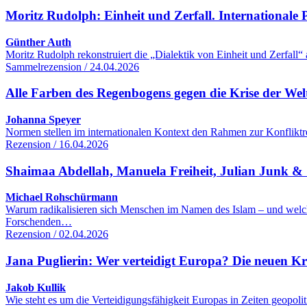
Moritz Rudolph: Einheit und Zerfall. Internationale Po
Günther Auth
Moritz Rudolph rekonstruiert die „Dialektik von Einheit und Zerfall“
Sammelrezension / 24.04.2026
Alle Farben des Regenbogens gegen die Krise der We
Johanna Speyer
Normen stellen im internationalen Kontext den Rahmen zur Konfliktre
Rezension / 16.04.2026
Shaimaa Abdellah, Manuela Freiheit, Julian Junk & S
Michael Rohschürmann
Warum radikalisieren sich Menschen im Namen des Islam – und welc
Forschenden…
Rezension / 02.04.2026
Jana Puglierin: Wer verteidigt Europa? Die neuen K
Jakob Kullik
Wie steht es um die Verteidigungsfähigkeit Europas in Zeiten geopol