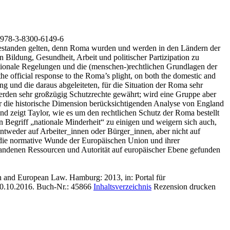
 978-3-8300-6149-6
s bestanden gelten, denn Roma wurden und werden in den Ländern der
 Bildung, Gesundheit, Arbeit und politischer Partizipation zu
ationale Regelungen und die (menschen‑)rechtlichen Grundlagen der
e official response to the Roma’s plight, on both the domestic and
g und die daraus abgeleiteten, für die Situation der Roma sehr
erden sehr großzügig Schutzrechte gewährt; wird eine Gruppe aber
der die historische Dimension berücksichtigenden Analyse von England
 zeigt Taylor, wie es um den rechtlichen Schutz der Roma bestellt
den Begriff „nationale Minderheit“ zu einigen und weigern sich auch,
entweder auf Arbeiter_innen oder Bürger_innen, aber nicht auf
 in die normative Wunde der Europäischen Union und ihrer
rhandenen Ressourcen und Autorität auf europäischer Ebene gefunden
n and European Law. Hamburg: 2013, in: Portal für
20.10.2016.
Buch-Nr.: 45866
Inhaltsverzeichnis
Rezension drucken