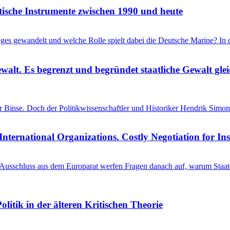
itische Instrumente zwischen 1990 und heute
ieges gewandelt und welche Rolle spielt dabei die Deutsche Marine? I
ewalt. Es begrenzt und begründet staatliche Gewalt gl
einer Binse. Doch der Politikwissenschaftler und Historiker Hendrik S
International Organizations. Costly Negotiation for In
schluss aus dem Europarat werfen Fragen danach auf, warum Staaten 
litik in der älteren Kritischen Theorie