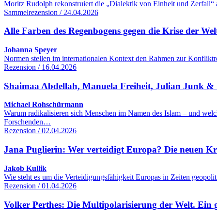
Moritz Rudolph rekonstruiert die „Dialektik von Einheit und Zerfall“
Sammelrezension / 24.04.2026
Alle Farben des Regenbogens gegen die Krise der We
Johanna Speyer
Normen stellen im internationalen Kontext den Rahmen zur Konfliktre
Rezension / 16.04.2026
Shaimaa Abdellah, Manuela Freiheit, Julian Junk & S
Michael Rohschürmann
Warum radikalisieren sich Menschen im Namen des Islam – und welc
Forschenden…
Rezension / 02.04.2026
Jana Puglierin: Wer verteidigt Europa? Die neuen K
Jakob Kullik
Wie steht es um die Verteidigungsfähigkeit Europas in Zeiten geopol
Rezension / 01.04.2026
Volker Perthes: Die Multipolarisierung der Welt. Ein 