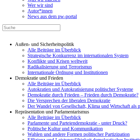
Wer wir sind
Autor*innen
News aus dem pw-portal
Außen- und Sicherheitspolitik
Alle Beiträge im Überblick
Strategische Konkurrenz im internationalen System
Konflikte und Krisen weltweit
Radikalisierung und Terrorismus
Internationale Ordnung und Institutionen
Demokratie und Frieden
Alle Beiträge im Überblick
Autokratien und Autokratisierung politischer Systeme
Demokratie durch Frieden – Frieden durch Demokratie?
Die Versprechen der liberalen Demokratie
Der Wandel von Gesellschaft, Klima und Wirtschaft als 
Repräsentation und Parlamentarismus
Alle Beiträge im Überblick
Parlamente und Parteiendemokratie - unter Druck?
Politische Kultur und Kommunikation
Wahlen und andere Formen politischer Partizipation
Effizienz und Leistungsfähigkeit demokratischer Institut