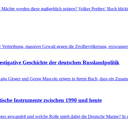
che Mächte werden diese maßgeblich prägen? Volker Perthes‘ Buch blic
her Vertreibung, massiver Gewalt gegen die Zivilbevölkerung, erzwung
stigative Geschichte der deutschen Russlandpolitik
? Katja Gloger und Georg Mascolo zeigen in ihrem Buch, dass ein Zus
itische Instrumente zwischen 1990 und heute
ieges gewandelt und welche Rolle spielt dabei die Deutsche Marine? I