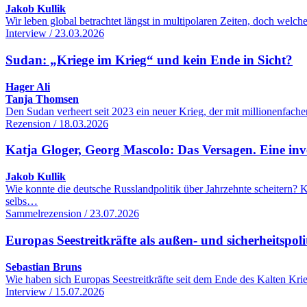
Jakob Kullik
Wir leben global betrachtet längst in multipolaren Zeiten, doch wel
Interview / 23.03.2026
Sudan: „Kriege im Krieg“ und kein Ende in Sicht?
Hager Ali
Tanja Thomsen
Den Sudan verheert seit 2023 ein neuer Krieg, der mit millionenfac
Rezension / 18.03.2026
Katja Gloger, Georg Mascolo: Das Versagen. Eine inve
Jakob Kullik
Wie konnte die deutsche Russlandpolitik über Jahrzehnte scheitern
selbs…
Sammelrezension / 23.07.2026
Europas Seestreitkräfte als außen- und sicherheitspol
Sebastian Bruns
Wie haben sich Europas Seestreitkräfte seit dem Ende des Kalten Kr
Interview / 15.07.2026