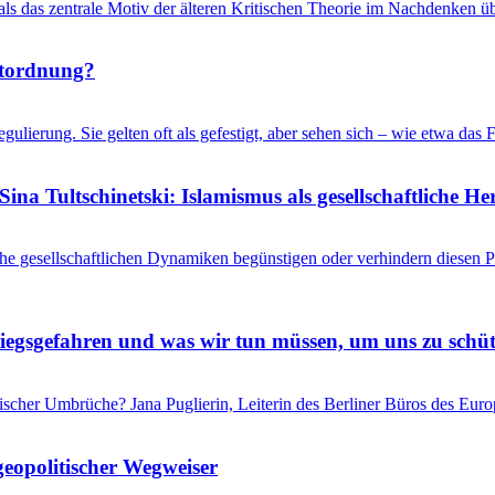
 als das zentrale Motiv der älteren Kritischen Theorie im Nachdenken üb
ltordnung?
gulierung. Sie gelten oft als gefestigt, aber sehen sich – wie etwa d
ina Tultschinetski: Islamismus als gesellschaftliche 
he gesellschaftlichen Dynamiken begünstigen oder verhindern diesen
riegsgefahren und was wir tun müssen, um uns zu schü
itischer Umbrüche? Jana Puglierin, Leiterin des Berliner Büros des Eu
geopolitischer Wegweiser