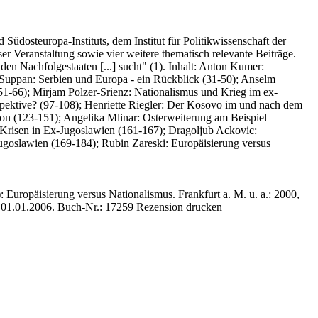
Südosteuropa-Instituts, dem Institut für Politikwissenschaft der
er Veranstaltung sowie vier weitere thematisch relevante Beiträge.
 den Nachfolgestaaten [...] sucht" (1). Inhalt: Anton Kumer:
 Suppan: Serbien und Europa - ein Rückblick (31-50); Anselm
51-66); Mirjam Polzer-Srienz: Nationalismus und Krieg im ex-
spektive? (97-108); Henriette Riegler: Der Kosovo im und nach dem
ion (123-151); Angelika Mlinar: Osterweiterung am Beispiel
 Krisen in Ex-Jugoslawien (161-167); Dragoljub Ackovic:
goslawien (169-184); Rubin Zareski: Europäisierung versus
: Europäisierung versus Nationalismus. Frankfurt a. M. u. a.: 2000,
 01.01.2006.
Buch-Nr.: 17259
Rezension drucken