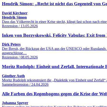
Hendrik Simon: „Recht ist nicht das Gegenteil von G
David Kirchner
Hendrik Simon
Dass das Völkerrecht in einer Krise steckt, klingt fast schon nach 
Rezension / 13.05.2026
Inken von Borzyskowski, Felicity Vabulas: Exit from 
Dirk Peters
Der Brexit, der Rückzug der USA aus der UNESCO oder Russlands Aus
ausgeschlosse…
Rezension / 08.05.2026
Moritz Rudolph: Einheit und Zerfall. Internationale Po
Günther Auth
Moritz Rudolph rekonstruiert die „Dialektik von Einheit und Zerfall“
Sammelrezension / 24.04.2026
Alle Farben des Regenbogens gegen die Krise der We
Johanna Speyer