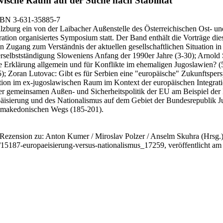
wische Raum auf der Suche nach Stabilität
SBN 3-631-35885-7
zburg ein von der Laibacher Außenstelle des Österreichischen Ost- und 
tion organisiertes Symposium statt. Der Band enthält die Vorträge dies
ären Zugang zum Verständnis der aktuellen gesellschaftlichen Situation in
Verselbstständigung Sloweniens Anfang der 1990er Jahre (3-30); Arnold
 Erklärung allgemein und für Konflikte im ehemaligen Jugoslawien? (
); Zoran Lutovac: Gibt es für Serbien eine "europäische" Zukunftsper
ation im ex-jugoslawischen Raum im Kontext der europäischen Integrat
er gemeinsamen Außen- und Sicherheitspolitik der EU am Beispiel der
isierung und des Nationalismus auf dem Gebiet der Bundesrepublik Ju
s makedonischen Wegs (185-201).
 Rezension zu: Anton Kumer / Miroslav Polzer / Anselm Skuhra
(Hrsg.)
on/15187-europaeisierung-versus-nationalismus_17259, veröffentlicht am