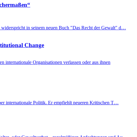
eichermaßen“
imon widerspricht in seinem neuen Buch "Das Recht der Gewalt" d…
stitutional Change
internationale Organisationen verlassen oder aus ihnen
er internationale Politik. Er empfiehlt neueren Kritischen T…