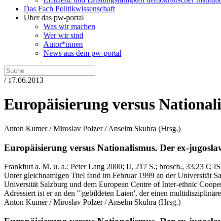
Das Fach Politikwissenschaft
Über das pw-portal
Was wir machen
Wer wir sind
Autor*innen
News aus dem pw-portal
/ 17.06.2013
Europäisierung versus National
Anton Kumer / Miroslav Polzer / Anselm Skuhra
(Hrsg.)
Europäisierung versus Nationalismus.
Der ex-jugosla
Frankfurt a. M. u. a.:
Peter Lang
2000
; II, 217 S.
; brosch., 33,23 €
; I
Unter gleichnamigen Titel fand im Februar 1999 an der Universität Sal
Universität Salzburg und dem European Centre of Inter-ethnic Coopera
Adressiert ist er an den "'gebildeten Laien', der einen multidisziplinä
Anton Kumer / Miroslav Polzer / Anselm Skuhra
(Hrsg.)