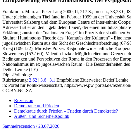
Europäisierung versus Nationalismus.
Der ex-jugosla
Frankfurt a. M. u. a.:
Peter Lang
2000
; II, 217 S.
; brosch., 33,23 €
; I
Unter gleichnamigen Titel fand im Februar 1999 an der Universität Sal
Universität Salzburg und dem European Centre of Inter-ethnic Coopera
Adressiert ist er an den "'gebildeten Laien', der einen multidisziplin
Erklärungsmuster der "nationalen Frage" im Prozeß der staatlichen 
Skuhra: Huntingtons Theorie des "Kampfes der Kulturen" - Eine neue
jugoslawischen Raum aus der Sicht der Geschlechterforschung (67-95
Krieg (109-122); Miroslav Polzer: Regionale wirtschaftliche Kooper
Sloweniens (153-160); Valentin Inzko: Möglichkeiten und Grenzen d
Bedingungen und Perspektiven der Roma in den Prozessen der Europä
Nationalismus im ex-jugoslawischen Raum - Die Besonderheiten de
Detlef Lemke (LE)
Dipl.-Politologe.
Rubrizierung:
2.62
|
3.6
|
3.1
Empfohlene Zitierweise: Detlef Lemke,
in: Portal für Politikwissenschaft, https://www.pw-portal.de/rezensi
CC-BY-NC-SA
Rezension
Demokratie und Frieden
Demokratie durch Frieden – Frieden durch Demokratie?
Außen- und Sicherheitspolitik
Sammelrezension / 23.07.2026