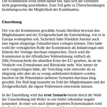
Die Kommission weist selbst darauf hin, dass sich die Szenarien
nicht gegenseitig ausschließen. Zum Teil gebe es Überschneidungen
beziehungsweise die Möglichkeit der Kombination.
Einordnung
Der von der Kommission gewählte Ansatz überlässt bewusst den
Mitgliedstaaten und der Zivilgesellschaft die Entscheidung, wie es in
Europa weitergehen soll. Sicherlich hätte Präsident Juncker auch
eine eigene ehrgeizige Zukunftsvision vorlegen können. Dies hätte
wohl der vertraglichen Rolle der Kommission als Initiativorgan und
Hüterin der Verträge durchaus entsprochen. Doch wird die
Kommission in der öffentlichen Wahrnehmung vielfach als
(Mit-)Verursacherin der aktuellen Krise der EU gesehen, da sie im
Verdacht von Zentralismus und Bürokratie steht. Was immer sie
auch vorgeschlagen hätte, der Vorschlag wäre entweder als zu
ehrgeizig oder aber als zu wenig ambitioniert kritisiert worden.
Insofern ist die Präsentation mehrerer Szenarien durchaus klug
gewählt. Der Ball liegt nunmehr im Feld der Mitgliedstaaten und der
Zivilgesellschaft, die eigene Präferenzen entwickeln müssen.
In der Darstellung wird das
erste Szenario
bereits durch die Wahl
der Umschreibung mit
Weiter so wie bisher
erkennbar negativ
konnotiert. In einer wie auch immer gearteten Krisensituation wird