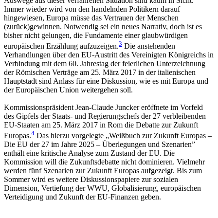
Auswege aus dieser verfahrenen Situation sind kaum in Sicht.
Immer wieder wird von den handelnden Politikern darauf
hingewiesen, Europa müsse das Vertrauen der Menschen
(zurück)gewinnen. Notwendig sei ein neues Narrativ, doch ist es
bisher nicht gelungen, die Fundamente einer glaubwürdigen
3
europäischen Erzählung aufzuzeigen.
Die anstehenden
Verhandlungen über den EU-Austritt des Vereinigten Königreichs in
Verbindung mit dem 60. Jahrestag der feierlichen Unterzeichnung
der Römischen Verträge am 25. März 2017 in der italienischen
Hauptstadt sind Anlass für eine Diskussion, wie es mit Europa und
der Europäischen Union weitergehen soll.
Kommissionspräsident Jean-Claude Juncker eröffnete im Vorfeld
des Gipfels der Staats- und Regierungschefs der 27 verbleibenden
EU-Staaten am 25. März 2017 in Rom die Debatte zur Zukunft
4
Europas.
Das hierzu vorgelegte „Weißbuch zur Zukunft Europas –
Die EU der 27 im Jahre 2025 – Überlegungen und Szenarien”
enthält eine kritische Analyse zum Zustand der EU. Die
Kommission will die Zukunftsdebatte nicht dominieren. Vielmehr
werden fünf Szenarien zur Zukunft Europas aufgezeigt. Bis zum
Sommer wird es weitere Diskussionspapiere zur sozialen
Dimension, Vertiefung der WWU, Globalisierung, europäischen
Verteidigung und Zukunft der EU-Finanzen geben.