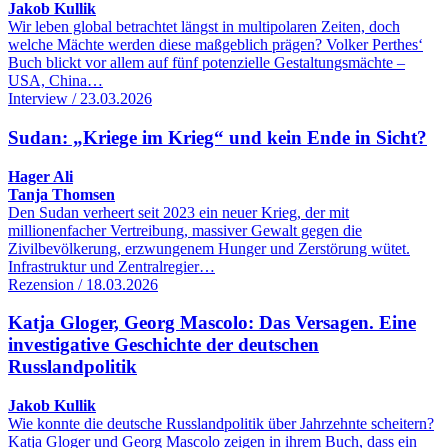
Jakob Kullik
Wir leben global betrachtet längst in multipolaren Zeiten, doch
welche Mächte werden diese maßgeblich prägen? Volker Perthes‘
Buch blickt vor allem auf fünf potenzielle Gestaltungsmächte –
USA, China…
Interview / 23.03.2026
Sudan: „Kriege im Krieg“ und kein Ende in Sicht?
Hager Ali
Tanja Thomsen
Den Sudan verheert seit 2023 ein neuer Krieg, der mit
millionenfacher Vertreibung, massiver Gewalt gegen die
Zivilbevölkerung, erzwungenem Hunger und Zerstörung wütet.
Infrastruktur und Zentralregier…
Rezension / 18.03.2026
Katja Gloger, Georg Mascolo: Das Versagen. Eine
investigative Geschichte der deutschen
Russlandpolitik
Jakob Kullik
Wie konnte die deutsche Russlandpolitik über Jahrzehnte scheitern?
Katja Gloger und Georg Mascolo zeigen in ihrem Buch, dass ein