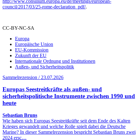
http://www.consilium.europa.eu/de/meetings/european-
council/2017/03/25-rome-declaration_pdf/
.
CC-BY-NC-SA
Europa
Europäische Union
EU-Kommission
Zukunft der EU
Internationale Ordnung und Institutionen
Außen- und Sicherheitspolitik
Sammelrezension / 23.07.2026
Europas Seestreitkräfte als außen- und
sicherheitspolitische Instrumente zwischen 1990 und
heute
Sebastian Bruns
Wie haben sich Europas Seestreitkräfte seit dem Ende des Kalten
Krieges gewandelt und welche Rolle spielt dabei die Deutsche
Marine? In dieser Sammelrezension bespricht Sebastian Bruns zwei
2024 ersc…