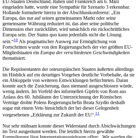
EU-Staaten Deutschland, Italien und Frankreich am 6. März
eingeladen hatte, wurde eine Sympathie für Szenario 3 erkennbar.
Hollande formulierte hierzu in der Abschlusskonferenz: „Ein
Europa, das nur auf seinen gemeinsamen Markt oder seine
gemeinsame Währung reduziert ist, das aber seine politische
Dimension eher zurückfährt, wird tatsächlich ein rückschrittliches
Europa sein. Der Status quo kann jedenfalls nicht die Lösung
10
sein.“
Als pragmatischer Ausweg zur Ermöglichung von
Fortschritten wurde von den Regierungschefs der vier größten EU-
Mitgliedstaaten ein
Europa der verschiedenen Geschwindigkeiten
thematisiert.
Die Repräsentanten der osteuropäischen Staaten äußerten allerdings
im Hinblick auf ein derartiges Vorgehen deutliche Vorbehalte, da sie
ein Abkoppeln von weiteren Entwicklungen befürchteten. Daran
konnte auch die Zusicherung, dass niemand ausgeschlossen würde,
wenig ändern. Im Vorfeld des informellen Gipfels von Rom aus
Anlass des 60. Jubiläums der Unterzeichnung der Römischen
Verträge drohte Polens Regierungschefin Beata Szydło deshalb
sogar mit einem Veto hinsichtlich der bei dieser Gelegenheit
11
vorgesehenen „Erklärung zur Zukunft der EU“.
Nur sehr mühsam konnte dieser Widerstand durch Abschwächungen
im Text ausgeräumt werden. Die letztlich hierzu gewählte
Formulierung lässt Interpretationsspielraum offen: „Wir werden die