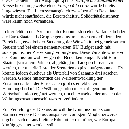
dieses Modells in der Ausprägung eines
Europa der konzentrischen
Kreise
beziehungsweise eines
Europa à la carte
wurde bereits
hingewiesen. Ein Interessenausgleich zwischen allen Beteiligten
würde nicht stattfinden, die Bereitschaft zu Solidaritätsleistungen
wäre kaum noch vorhanden.
Leider fehlt in den Szenarien der Kommission eine Variante, bei der
die Euro-Staaten als Gruppe gemeinsam in noch zu definierenden
Bereichen, etwa bei der Steuerung der Wirtschaft, bei gemeinsamen
Steuern und bei einem nennenswerten EU-Budget auch mit
sozialpolitischer Zielsetzung, vorangehen. Diese Variante wurde von
der Kommission wohl wegen der Bedenken einiger Nicht-Euro-
Staaten (vor allem Polens), abgehängt und ausgeschlossen zu
werden, nicht in die Liste der Szenarien explizit aufgenommen. Es
könnte jedoch durchaus als Unterfall von Szenario drei gesehen
werden. Gerade hinsichtlich der Weiterentwicklung der
Zusammenarbeit der Eurostaaten gibt es erheblichen
Handlungsbedarf. Die Währungsunion muss dringend um die
Wirtschaftsunion ergänzt werden, um ein Auseinanderbrechen des
Währungszusammenschlusses zu verhindern.
Zur Vertiefung der Diskussion will die Kommission bis zum
Sommer weitere Diskussionspapiere vorlegen. Möglicherweise
ergeben sich daraus breitere Erkenntnisse darüber, wie Europa
künftig gestaltet werden soll.