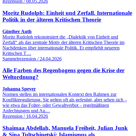
Rezension / 08.05.2026
Moritz Rudolph: Einheit und Zerfall. Internationale
Politik in der älteren Kritischen Theorie
Günther Auth
Moritz Rudolph rekonstruiert die „Dialektik von Einheit und
Zerfall“ als das zentrale Motiv der älteren Kritischen Theorie im
Nachdenken über internationale Politik. Er empfiehlt neueren
Kritischen T…
Sammelrezension / 24.04.2026
Alle Farben des Regenbogens gegen die Krise der
Weltordnung?
Johanna Speyer
Normen stellen im internationalen Kontext den Rahmen zur
Konfliktregulierung. Sie gelten oft als gefestigt, aber sehen sich –
wie etwa das Folter- oder Gewaltverbot – regelmäßigen
Anfechtungen und Au…
Rezension / 16.04.2026
Shaimaa Abdellah, Manuela Freiheit, Julian Junk
& Sina Tultschinetski: Islamismus als