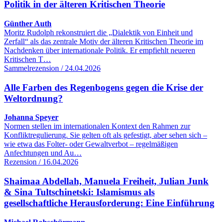
Politik in der älteren Kritischen Theorie
Günther Auth
Moritz Rudolph rekonstruiert die „Dialektik von Einheit und
Zerfall“ als das zentrale Motiv der älteren Kritischen Theorie im
Nachdenken über internationale Politik. Er empfiehlt neueren
Kritischen T…
Sammelrezension / 24.04.2026
Alle Farben des Regenbogens gegen die Krise der
Weltordnung?
Johanna Speyer
Normen stellen im internationalen Kontext den Rahmen zur
Konfliktregulierung. Sie gelten oft als gefestigt, aber sehen sich –
wie etwa das Folter- oder Gewaltverbot – regelmäßigen
Anfechtungen und Au…
Rezension / 16.04.2026
Shaimaa Abdellah, Manuela Freiheit, Julian Junk
& Sina Tultschinetski: Islamismus als
gesellschaftliche Herausforderung: Eine Einführung