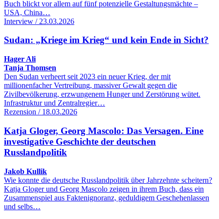
Buch blickt vor allem auf fünf potenzielle Gestaltungsmächte –
USA, China…
Interview / 23.03.2026
Sudan: „Kriege im Krieg“ und kein Ende in Sicht?
Hager Ali
Tanja Thomsen
Den Sudan verheert seit 2023 ein neuer Krieg, der mit
millionenfacher Vertreibung, massiver Gewalt gegen die
Zivilbevölkerung, erzwungenem Hunger und Zerstörung wütet.
Infrastruktur und Zentralregier…
Rezension / 18.03.2026
Katja Gloger, Georg Mascolo: Das Versagen. Eine
investigative Geschichte der deutschen
Russlandpolitik
Jakob Kullik
Wie konnte die deutsche Russlandpolitik über Jahrzehnte scheitern?
Katja Gloger und Georg Mascolo zeigen in ihrem Buch, dass ein
Zusammenspiel aus Faktenignoranz, geduldigem Geschehenlassen
und selbs…