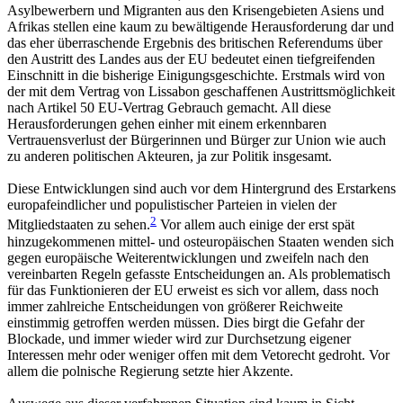
Asylbewerbern und Migranten aus den Krisengebieten Asiens und
Afrikas stellen eine kaum zu bewältigende Herausforderung dar und
das eher überraschende Ergebnis des britischen Referendums über
den Austritt des Landes aus der EU bedeutet einen tiefgreifenden
Einschnitt in die bisherige Einigungsgeschichte. Erstmals wird von
der mit dem Vertrag von Lissabon geschaffenen Austrittsmöglichkeit
nach Artikel 50 EU-Vertrag Gebrauch gemacht. All diese
Herausforderungen gehen einher mit einem erkennbaren
Vertrauensverlust der Bürgerinnen und Bürger zur Union wie auch
zu anderen politischen Akteuren, ja zur Politik insgesamt.
Diese Entwicklungen sind auch vor dem Hintergrund des Erstarkens
europafeindlicher und populistischer Parteien in vielen der
2
Mitgliedstaaten zu sehen.
Vor allem auch einige der erst spät
hinzugekommenen mittel- und osteuropäischen Staaten wenden sich
gegen europäische Weiterentwicklungen und zweifeln nach den
vereinbarten Regeln gefasste Entscheidungen an. Als problematisch
für das Funktionieren der EU erweist es sich vor allem, dass noch
immer zahlreiche Entscheidungen von größerer Reichweite
einstimmig getroffen werden müssen. Dies birgt die Gefahr der
Blockade, und immer wieder wird zur Durchsetzung eigener
Interessen mehr oder weniger offen mit dem Vetorecht gedroht. Vor
allem die polnische Regierung setzte hier Akzente.