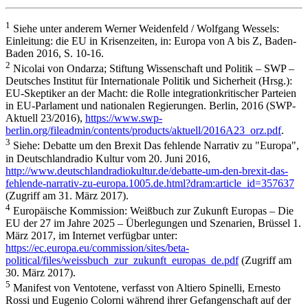
1
Siehe unter anderem Werner Weidenfeld / Wolfgang Wessels:
Einleitung: die EU in Krisenzeiten, in: Europa von A bis Z, Baden-
Baden 2016, S. 10-16.
2
Nicolai von Ondarza; Stiftung Wissenschaft und Politik – SWP –
Deutsches Institut für Internationale Politik und Sicherheit (Hrsg.):
EU-Skeptiker an der Macht: die Rolle integrationkritischer Parteien
in EU-Parlament und nationalen Regierungen. Berlin, 2016 (SWP-
Aktuell 23/2016),
https://www.swp-
berlin.org/fileadmin/contents/products/aktuell/2016A23_orz.pdf
.
3
Siehe: Debatte um den Brexit Das fehlende Narrativ zu "Europa",
in Deutschlandradio Kultur vom 20. Juni 2016,
http://www.deutschlandradiokultur.de/debatte-um-den-brexit-das-
fehlende-narrativ-zu-europa.1005.de.html?dram:article_id=357637
(Zugriff am 31. März 2017).
4
Europäische Kommission: Weißbuch zur Zukunft Europas – Die
EU der 27 im Jahre 2025 – Überlegungen und Szenarien, Brüssel 1.
März 2017, im Internet verfügbar unter:
https://ec.europa.eu/commission/sites/beta-
political/files/weissbuch_zur_zukunft_europas_de.pdf
(Zugriff am
30. März 2017).
5
Manifest von Ventotene, verfasst von Altiero Spinelli, Ernesto
Rossi und Eugenio Colorni während ihrer Gefangenschaft auf der