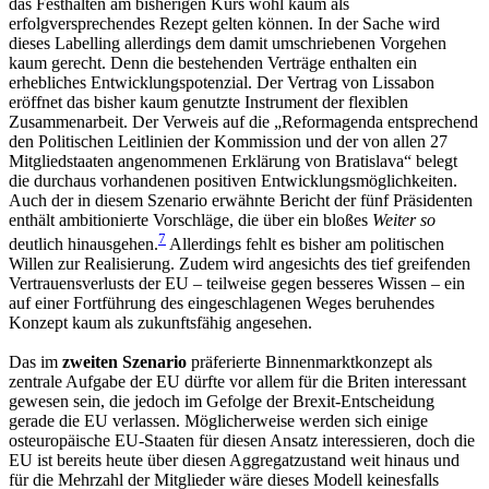
das Festhalten am bisherigen Kurs wohl kaum als
erfolgversprechendes Rezept gelten können. In der Sache wird
dieses Labelling allerdings dem damit umschriebenen Vorgehen
kaum gerecht. Denn die bestehenden Verträge enthalten ein
erhebliches Entwicklungspotenzial. Der Vertrag von Lissabon
eröffnet das bisher kaum genutzte Instrument der flexiblen
Zusammenarbeit. Der Verweis auf die „Reformagenda entsprechend
den Politischen Leitlinien der Kommission und der von allen 27
Mitgliedstaaten angenommenen Erklärung von Bratislava“ belegt
die durchaus vorhandenen positiven Entwicklungsmöglichkeiten.
Auch der in diesem Szenario erwähnte Bericht der fünf Präsidenten
enthält ambitionierte Vorschläge, die über ein bloßes
Weiter so
7
deutlich hinausgehen.
Allerdings fehlt es bisher am politischen
Willen zur Realisierung. Zudem wird angesichts des tief greifenden
Vertrauensverlusts der EU – teilweise gegen besseres Wissen – ein
auf einer Fortführung des eingeschlagenen Weges beruhendes
Konzept kaum als zukunftsfähig angesehen.
Das im
zweiten Szenario
präferierte Binnenmarktkonzept als
zentrale Aufgabe der EU dürfte vor allem für die Briten interessant
gewesen sein, die jedoch im Gefolge der Brexit-Entscheidung
gerade die EU verlassen. Möglicherweise werden sich einige
osteuropäische EU-Staaten für diesen Ansatz interessieren, doch die
EU ist bereits heute über diesen Aggregatzustand weit hinaus und
für die Mehrzahl der Mitglieder wäre dieses Modell keinesfalls