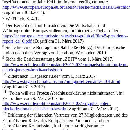
Insel Ventotene im Jahr 1941, im Internet verfügbar unter:
http://www.europarl.europa.eu/brussels/website/media/Basis/Geschic
(zugriff am 30.3.2017).
6
Weißbuch, S. 4-12.
7
Der Bericht der fünf Präsidenten: Die Wirtschafts- und
Währungsunion Europas vollenden, im Internet verfügbar unter:
https://ec.europa.eu/commission/sites/beta-political/files/5-presidents-
report_de_0.pdf
(Zugriff am 31. März 2017).
8
Siehe hierzu die Beiträge in: Olaf Leiße (Hrsg.): Die Europäische
Union nach dem Vertrag von Lissabon, Wiesbaden 2010.
9
Siehe die Berichterstattung der „ZEIT“ vom 1. März 2017,
http://www.zeit.de/politik/ausland/2017-03/europaeische-union-jean-
claude-juncker-brexit-weissbuch
.
10
Zitiert nach „Tagesschau.de“ vom 6. März 2017:
http://www.tagesschau.de/ausland/minigipfel-versailles-101.html
(Zugriff am 31.3.2017).
11
“Polen will aus Protest Abschlusserklärung nicht mittragen”, in:
Zeit-online vom 9. März 2017, in:
http://www.zeit.de/politik/ausland/2017-03/eu-gipfel-polen-
blockade-donald-tusk-beata-szydlo
(Zugriff am 31. März 2017).
12
Erklärung der führenden Vertreter von 27 Mitgliedstaaten und des
Europäischen Rates, des Europäischen Parlaments and der
Europäischen Kommission, im Internet verfügbar unter: