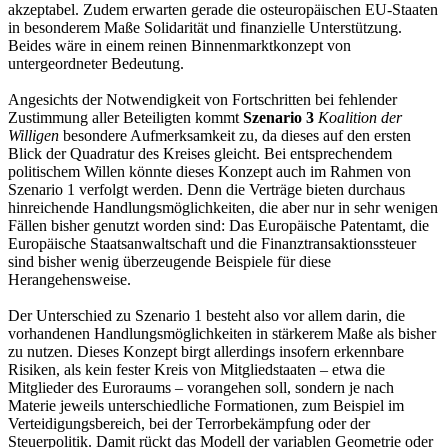
akzeptabel. Zudem erwarten gerade die osteuropäischen EU-Staaten
in besonderem Maße Solidarität und finanzielle Unterstützung.
Beides wäre in einem reinen Binnenmarktkonzept von
untergeordneter Bedeutung.
Angesichts der Notwendigkeit von Fortschritten bei fehlender
Zustimmung aller Beteiligten kommt
Szenario 3
Koalition der
Willigen
besondere Aufmerksamkeit zu, da dieses auf den ersten
Blick der Quadratur des Kreises gleicht. Bei entsprechendem
politischem Willen könnte dieses Konzept auch im Rahmen von
Szenario 1 verfolgt werden. Denn die Verträge bieten durchaus
hinreichende Handlungsmöglichkeiten, die aber nur in sehr wenigen
Fällen bisher genutzt worden sind: Das Europäische Patentamt, die
Europäische Staatsanwaltschaft und die Finanztransaktionssteuer
sind bisher wenig überzeugende Beispiele für diese
Herangehensweise.
Der Unterschied zu Szenario 1 besteht also vor allem darin, die
vorhandenen Handlungsmöglichkeiten in stärkerem Maße als bisher
zu nutzen. Dieses Konzept birgt allerdings insofern erkennbare
Risiken, als kein fester Kreis von Mitgliedstaaten – etwa die
Mitglieder des Euroraums – vorangehen soll, sondern je nach
Materie jeweils unterschiedliche Formationen, zum Beispiel im
Verteidigungsbereich, bei der Terrorbekämpfung oder der
Steuerpolitik. Damit rückt das Modell der variablen Geometrie oder