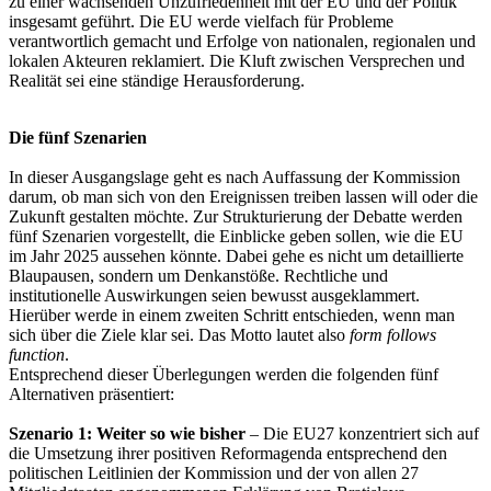
zu einer wachsenden Unzufriedenheit mit der EU und der Politik
insgesamt geführt. Die EU werde vielfach für Probleme
verantwortlich gemacht und Erfolge von nationalen, regionalen und
lokalen Akteuren reklamiert. Die Kluft zwischen Versprechen und
Realität sei eine ständige Herausforderung.
Die fünf Szenarien
In dieser Ausgangslage geht es nach Auffassung der Kommission
darum, ob man sich von den Ereignissen treiben lassen will oder die
Zukunft gestalten möchte. Zur Strukturierung der Debatte werden
fünf Szenarien vorgestellt, die Einblicke geben sollen, wie die EU
im Jahr 2025 aussehen könnte. Dabei gehe es nicht um detaillierte
Blaupausen, sondern um Denkanstöße. Rechtliche und
institutionelle Auswirkungen seien bewusst ausgeklammert.
Hierüber werde in einem zweiten Schritt entschieden, wenn man
sich über die Ziele klar sei. Das Motto lautet also
form follows
function
.
Entsprechend dieser Überlegungen werden die folgenden fünf
Alternativen präsentiert:
Szenario 1: Weiter so wie bisher
– Die EU27 konzentriert sich auf
die Umsetzung ihrer positiven Reformagenda entsprechend den
politischen Leitlinien der Kommission und der von allen 27