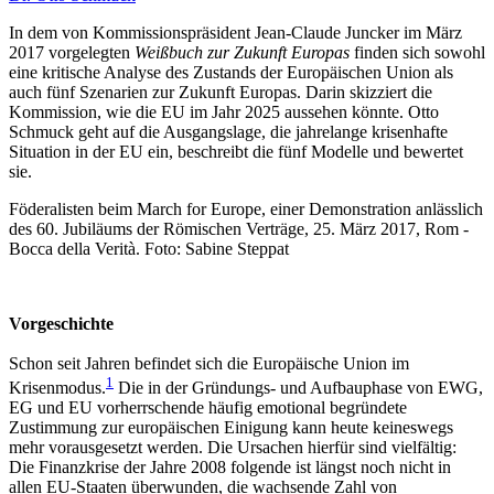
In dem von Kommissionspräsident Jean-Claude Juncker im März
2017 vorgelegten
Weißbuch zur Zukunft Europas
finden sich sowohl
eine kritische Analyse des Zustands der Europäischen Union als
auch fünf Szenarien zur Zukunft Europas. Darin skizziert die
Kommission, wie die EU im Jahr 2025 aussehen könnte. Otto
Schmuck geht auf die Ausgangslage, die jahrelange krisenhafte
Situation in der EU ein, beschreibt die fünf Modelle und bewertet
sie.
Föderalisten beim March for Europe, einer Demonstration anlässlich
des 60. Jubiläums der Römischen Verträge, 25. März 2017, Rom -
Bocca della Verità. Foto: Sabine Steppat
Vorgeschichte
Schon seit Jahren befindet sich die Europäische Union im
1
Krisenmodus.
Die in der Gründungs- und Aufbauphase von EWG,
EG und EU vorherrschende häufig emotional begründete
Zustimmung zur europäischen Einigung kann heute keineswegs
mehr vorausgesetzt werden. Die Ursachen hierfür sind vielfältig:
Die Finanzkrise der Jahre 2008 folgende ist längst noch nicht in
allen EU-Staaten überwunden, die wachsende Zahl von