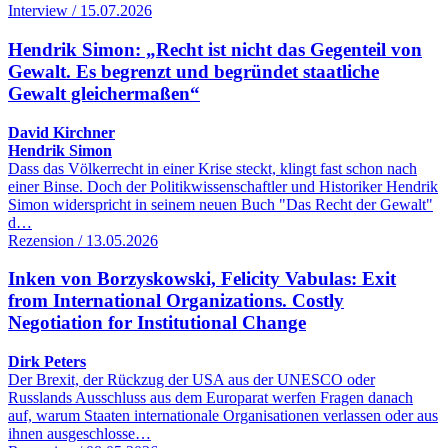
Interview / 15.07.2026
Hendrik Simon: „Recht ist nicht das Gegenteil von
Gewalt. Es begrenzt und begründet staatliche
Gewalt gleichermaßen“
David Kirchner
Hendrik Simon
Dass das Völkerrecht in einer Krise steckt, klingt fast schon nach
einer Binse. Doch der Politikwissenschaftler und Historiker Hendrik
Simon widerspricht in seinem neuen Buch "Das Recht der Gewalt"
d…
Rezension / 13.05.2026
Inken von Borzyskowski, Felicity Vabulas: Exit
from International Organizations. Costly
Negotiation for Institutional Change
Dirk Peters
Der Brexit, der Rückzug der USA aus der UNESCO oder
Russlands Ausschluss aus dem Europarat werfen Fragen danach
auf, warum Staaten internationale Organisationen verlassen oder aus
ihnen ausgeschlosse…