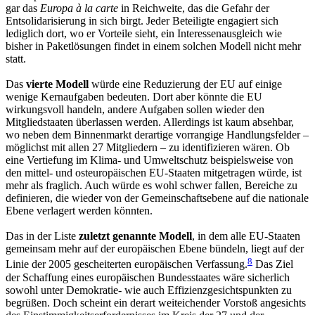
gar das
Europa à la carte
in Reichweite, das die Gefahr der
Entsolidarisierung in sich birgt. Jeder Beteiligte engagiert sich
lediglich dort, wo er Vorteile sieht, ein Interessenausgleich wie
bisher in Paketlösungen findet in einem solchen Modell nicht mehr
statt.
Das
vierte Modell
würde eine Reduzierung der EU auf einige
wenige Kernaufgaben bedeuten. Dort aber könnte die EU
wirkungsvoll handeln, andere Aufgaben sollen wieder den
Mitgliedstaaten überlassen werden. Allerdings ist kaum absehbar,
wo neben dem Binnenmarkt derartige vorrangige Handlungsfelder –
möglichst mit allen 27 Mitgliedern – zu identifizieren wären. Ob
eine Vertiefung im Klima- und Umweltschutz beispielsweise von
den mittel- und osteuropäischen EU-Staaten mitgetragen würde, ist
mehr als fraglich. Auch würde es wohl schwer fallen, Bereiche zu
definieren, die wieder von der Gemeinschaftsebene auf die nationale
Ebene verlagert werden könnten.
Das in der Liste
zuletzt genannte Modell
, in dem alle EU-Staaten
gemeinsam mehr auf der europäischen Ebene bündeln, liegt auf der
8
Linie der 2005 gescheiterten europäischen Verfassung.
Das Ziel
der Schaffung eines europäischen Bundesstaates wäre sicherlich
sowohl unter Demokratie- wie auch Effizienzgesichtspunkten zu
begrüßen. Doch scheint ein derart weiteichender Vorstoß angesichts