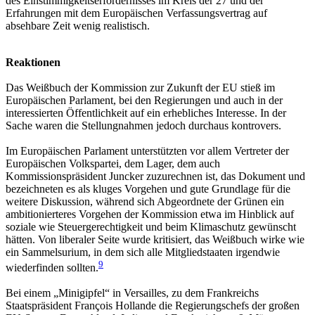
des Einstimmigkeitserfordernisses im Kreis der 27 und der
Erfahrungen mit dem Europäischen Verfassungsvertrag auf
absehbare Zeit wenig realistisch.
Reaktionen
Das Weißbuch der Kommission zur Zukunft der EU stieß im
Europäischen Parlament, bei den Regierungen und auch in der
interessierten Öffentlichkeit auf ein erhebliches Interesse. In der
Sache waren die Stellungnahmen jedoch durchaus kontrovers.
Im Europäischen Parlament unterstützten vor allem Vertreter der
Europäischen Volkspartei, dem Lager, dem auch
Kommissionspräsident Juncker zuzurechnen ist, das Dokument und
bezeichneten es als kluges Vorgehen und gute Grundlage für die
weitere Diskussion, während sich Abgeordnete der Grünen ein
ambitionierteres Vorgehen der Kommission etwa im Hinblick auf
soziale wie Steuergerechtigkeit und beim Klimaschutz gewünscht
hätten. Von liberaler Seite wurde kritisiert, das Weißbuch wirke wie
ein Sammelsurium, in dem sich alle Mitgliedstaaten irgendwie
9
wiederfinden sollten.
Bei einem „Minigipfel“ in Versailles, zu dem Frankreichs
Staatspräsident François Hollande die Regierungschefs der großen