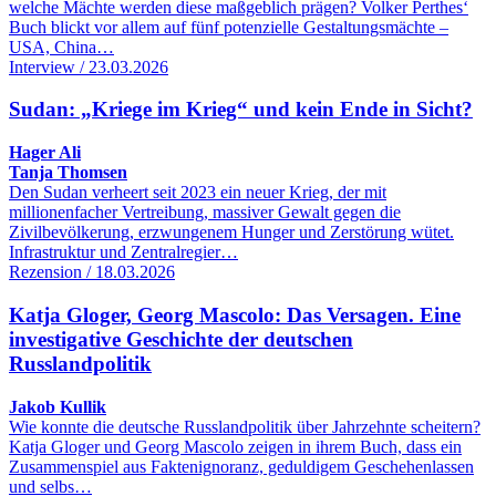
welche Mächte werden diese maßgeblich prägen? Volker Perthes‘
Buch blickt vor allem auf fünf potenzielle Gestaltungsmächte –
USA, China…
Interview / 23.03.2026
Sudan: „Kriege im Krieg“ und kein Ende in Sicht?
Hager Ali
Tanja Thomsen
Den Sudan verheert seit 2023 ein neuer Krieg, der mit
millionenfacher Vertreibung, massiver Gewalt gegen die
Zivilbevölkerung, erzwungenem Hunger und Zerstörung wütet.
Infrastruktur und Zentralregier…
Rezension / 18.03.2026
Katja Gloger, Georg Mascolo: Das Versagen. Eine
investigative Geschichte der deutschen
Russlandpolitik
Jakob Kullik
Wie konnte die deutsche Russlandpolitik über Jahrzehnte scheitern?
Katja Gloger und Georg Mascolo zeigen in ihrem Buch, dass ein
Zusammenspiel aus Faktenignoranz, geduldigem Geschehenlassen
und selbs…