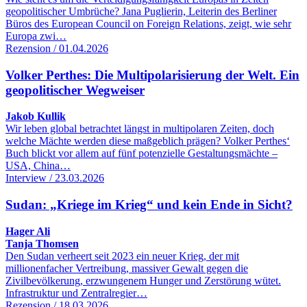
geopolitischer Umbrüche? Jana Puglierin, Leiterin des Berliner
Büros des European Council on Foreign Relations, zeigt, wie sehr
Europa zwi…
Rezension / 01.04.2026
Volker Perthes: Die Multipolarisierung der Welt. Ein
geopolitischer Wegweiser
Jakob Kullik
Wir leben global betrachtet längst in multipolaren Zeiten, doch
welche Mächte werden diese maßgeblich prägen? Volker Perthes‘
Buch blickt vor allem auf fünf potenzielle Gestaltungsmächte –
USA, China…
Interview / 23.03.2026
Sudan: „Kriege im Krieg“ und kein Ende in Sicht?
Hager Ali
Tanja Thomsen
Den Sudan verheert seit 2023 ein neuer Krieg, der mit
millionenfacher Vertreibung, massiver Gewalt gegen die
Zivilbevölkerung, erzwungenem Hunger und Zerstörung wütet.
Infrastruktur und Zentralregier…
Rezension / 18.03.2026