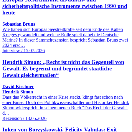
sicherheitspolitische Instrumente zwischen 1990 und
heute
Sebastian Bruns
Wie haben sich Europas Seestreitkräfte seit dem Ende des Kalten
Krieges gewandelt und welche Rolle spielt dabei die Deutsche
Marine? In dieser Sammelrezension bespricht Sebastian Bruns zwei
2024 ersc…
Interview / 15.07.2026
Hendrik Simon: „Recht ist nicht das Gegenteil von
Gewalt. Es begrenzt und begründet staatliche
Gewalt gleichermaßen“
David Kirchner
Hendrik Simon
Dass das Völkerrecht in einer Krise steckt, klingt fast schon nach
einer Binse. Doch der Politikwissenschaftler und Historiker Hendrik
Simon widerspricht in seinem neuen Buch "Das Recht der Gewalt"
d…
Rezension / 13.05.2026
Inken von Borzyskowski, Felicity Vabulas: Exit