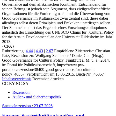
Governance auf dem afrikanischen Kontinent. Entscheidend für
seinen Beitrag ist jedoch sein Argument, dass zivilgesellschaftliche
Organisationen für die Forderung nach und die Überwachung von
Good Governance im Kultursektor zwar zentral sind, diese dabei
allerdings selbst deren Prinzipien und Praktiken unterliegen sollten.
Der Sammelband ist das Ergebnis eines Forschungskolloquiums
anlässlich der Einrichtung des UNESCO‑Chairs für „Cultural Policy
for the Arts in Development“ an der Universität Hildesheim im Jahr
2013.
{CPA}
Rubrizierung:
4.44
|
4.43
|
2.67
Empfohlene Zitierweise: Christian
Patz, Rezension zu: Wolfgang Schneider / Daniel Gad
(Hrsg.):
Good Governance for Cultural Policy. Frankfurt a. M. u. a.: 2014,
in: Portal für Politikwissenschaft, https://www.pw-
portal.de/rezension/38409-good-governance-for-cultural-
policy_46357, veröffentlicht am 13.05.2015.
Buch-Nr.: 46357
Inhaltsverzeichnis
Rezension drucken
CC-BY-NC-SA
Rezension
Außen- und Sicherheitspolitik
Sammelrezension / 23.07.2026
Europas Seestreitkräfte als außen- und