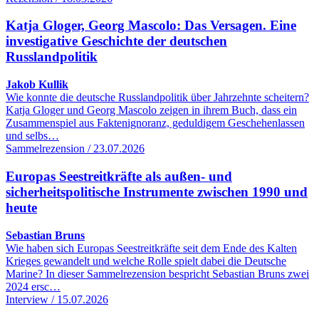
Katja Gloger, Georg Mascolo: Das Versagen. Eine
investigative Geschichte der deutschen
Russlandpolitik
Jakob Kullik
Wie konnte die deutsche Russlandpolitik über Jahrzehnte scheitern?
Katja Gloger und Georg Mascolo zeigen in ihrem Buch, dass ein
Zusammenspiel aus Faktenignoranz, geduldigem Geschehenlassen
und selbs…
Sammelrezension / 23.07.2026
Europas Seestreitkräfte als außen- und
sicherheitspolitische Instrumente zwischen 1990 und
heute
Sebastian Bruns
Wie haben sich Europas Seestreitkräfte seit dem Ende des Kalten
Krieges gewandelt und welche Rolle spielt dabei die Deutsche
Marine? In dieser Sammelrezension bespricht Sebastian Bruns zwei
2024 ersc…
Interview / 15.07.2026