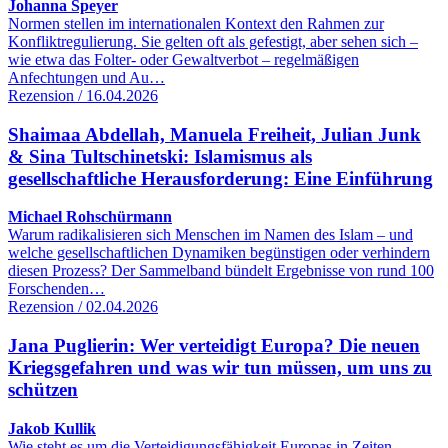
Johanna Speyer
Normen stellen im internationalen Kontext den Rahmen zur
Konfliktregulierung. Sie gelten oft als gefestigt, aber sehen sich –
wie etwa das Folter- oder Gewaltverbot – regelmäßigen
Anfechtungen und Au…
Rezension / 16.04.2026
Shaimaa Abdellah, Manuela Freiheit, Julian Junk
& Sina Tultschinetski: Islamismus als
gesellschaftliche Herausforderung: Eine Einführung
Michael Rohschürmann
Warum radikalisieren sich Menschen im Namen des Islam – und
welche gesellschaftlichen Dynamiken begünstigen oder verhindern
diesen Prozess? Der Sammelband bündelt Ergebnisse von rund 100
Forschenden…
Rezension / 02.04.2026
Jana Puglierin: Wer verteidigt Europa? Die neuen
Kriegsgefahren und was wir tun müssen, um uns zu
schützen
Jakob Kullik
Wie steht es um die Verteidigungsfähigkeit Europas in Zeiten