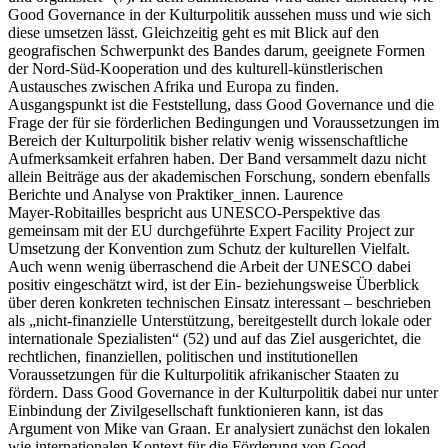
Good Governance in der Kulturpolitik aussehen muss und wie sich
diese umsetzen lässt. Gleichzeitig geht es mit Blick auf den
geografischen Schwerpunkt des Bandes darum, geeignete Formen
der Nord‑Süd‑Kooperation und des kulturell‑künstlerischen
Austausches zwischen Afrika und Europa zu finden.
Ausgangspunkt ist die Feststellung, dass Good Governance und die
Frage der für sie förderlichen Bedingungen und Voraussetzungen im
Bereich der Kulturpolitik bisher relativ wenig wissenschaftliche
Aufmerksamkeit erfahren haben. Der Band versammelt dazu nicht
allein Beiträge aus der akademischen Forschung, sondern ebenfalls
Berichte und Analyse von Praktiker_innen. Laurence
Mayer‑Robitailles bespricht aus UNESCO‑Perspektive das
gemeinsam mit der EU durchgeführte Expert Facility Project zur
Umsetzung der Konvention zum Schutz der kulturellen Vielfalt.
Auch wenn wenig überraschend die Arbeit der UNESCO dabei
positiv eingeschätzt wird, ist der Ein‑ beziehungsweise Überblick
über deren konkreten technischen Einsatz interessant – beschrieben
als „nicht‑finanzielle Unterstützung, bereitgestellt durch lokale oder
internationale Spezialisten“ (52) und auf das Ziel ausgerichtet, die
rechtlichen, finanziellen, politischen und institutionellen
Voraussetzungen für die Kulturpolitik afrikanischer Staaten zu
fördern. Dass Good Governance in der Kulturpolitik dabei nur unter
Einbindung der Zivilgesellschaft funktionieren kann, ist das
Argument von Mike van Graan. Er analysiert zunächst den lokalen
wie internationalen Kontext für die Förderung von Good