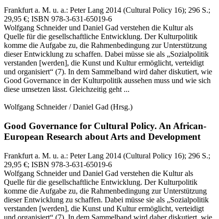
Frankfurt a. M. u. a.:
Peter Lang
2014
(Cultural Policy 16)
; 296 S.
;
29,95 €
; ISBN 978-3-631-65019-6
Wolfgang Schneider und Daniel Gad verstehen die Kultur als
Quelle für die gesellschaftliche Entwicklung. Der Kulturpolitik
komme die Aufgabe zu, die Rahmenbedingung zur Unterstützung
dieser Entwicklung zu schaffen. Dabei müsse sie als „Sozialpolitik
verstanden [werden], die Kunst und Kultur ermöglicht, verteidigt
und organisiert“ (7). In dem Sammelband wird daher diskutiert, wie
Good Governance in der Kulturpolitik aussehen muss und wie sich
diese umsetzen lässt. Gleichzeitig geht ...
Wolfgang Schneider / Daniel Gad
(Hrsg.)
Good Governance for Cultural Policy.
An African-
European Research about Arts and Development
Frankfurt a. M. u. a.:
Peter Lang
2014
(Cultural Policy 16)
; 296 S.
;
29,95 €
; ISBN 978-3-631-65019-6
Wolfgang Schneider und Daniel Gad verstehen die Kultur als
Quelle für die gesellschaftliche Entwicklung. Der Kulturpolitik
komme die Aufgabe zu, die Rahmenbedingung zur Unterstützung
dieser Entwicklung zu schaffen. Dabei müsse sie als „Sozialpolitik
verstanden [werden], die Kunst und Kultur ermöglicht, verteidigt
und organisiert“ (7). In dem Sammelband wird daher diskutiert, wie