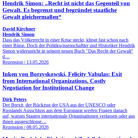
Hendrik Simon: „Recht ist nicht das Gegenteil von
Gewalt. Es begrenzt und begründet staatliche
Gewalt gleichermaßen“
David Kirchner
Hendrik Simon
Dass das Völkerrecht in einer Krise steckt, klingt fast schon nach
einer Binse. Doch der Politikwissenschaftler und Historiker Hendrik
Simon widerspricht in seinem neuen Buch "Das Recht der Gewalt"
d…
Rezension / 13.05.2026
Inken von Borzyskowski, Felicity Vabulas: Exit
from International Organizations. Costly
Negotiation for Institutional Change
Dirk Peters
Der Brexit, der Rückzug der USA aus der UNESCO oder
Russlands Ausschluss aus dem Europarat werfen Fragen danach
auf, warum Staaten internationale Organisationen verlassen oder aus
ihnen ausgeschlosse…
Rezension / 08.05.2026