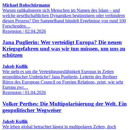
Michael Rohschürmann
Warum radikalisieren sich Menschen im Namen des Islam – und
welche gesellschaftlichen Dynamiken begünstigen oder verhindern
diesen Prozess? Der Sammelband bündelt Ergebnisse von rund 100
Forschenden…
Rezension / 02.04.2026
Jana Puglierin: Wer verteidigt Europa? Die neuen
Kriegsgefahren und was wir tun müssen, um uns zu
schützen
Jakob Kullik
Wie steht es um die Verteidigungsfähigkeit Europas in Zeiten
geopolitischer Umbrüche? Jana Puglierin, Leiterin des Berliner
Büros des European Council on Foreign Relations, zeigt, wie sehr
Europa zwi…
Rezension / 01.04.2026
Volker Perthes: Die Multipolarisierung der Welt. Ein
geopolitischer Wegweiser
Jakob Kullik
Wir leben global betrachtet längst in multipolaren Zeiten, doch