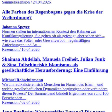
Sammelrezension / 24.04.2026
Alle Farben des Regenbogens gegen die Krise der
Weltordnung?
Johanna Speyer
Normen stellen im internationalen Kontext den Rahmen zur
Konfliktregulierung. Sie gelten oft als gefestigt, aber sehen sich –
wie etwa das Folter- oder Gewaltverbot – regelmäßigen
Anfechtungen und Au…
Rezension / 16.04.2026
Shaimaa Abdellah, Manuela Freiheit, Julian Junk
& Sina Tultschinetski: Islamismus als
gesellschaftliche Herausforderung: Eine Einführung
Michael Rohschürmann
Warum radikalisieren sich Menschen im Namen des Islam – und
welche gesellschaftlichen Dynamiken begünstigen oder verhindern
diesen Prozess? Der Sammelband bündelt Ergebnisse von rund 100
Forschenden…
Rezension / 02.04.2026
Jana Puglierin: Wer verteidigt Europa? Die neuen