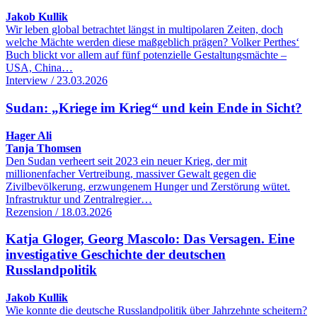
Jakob Kullik
Wir leben global betrachtet längst in multipolaren Zeiten, doch
welche Mächte werden diese maßgeblich prägen? Volker Perthes‘
Buch blickt vor allem auf fünf potenzielle Gestaltungsmächte –
USA, China…
Interview / 23.03.2026
Sudan: „Kriege im Krieg“ und kein Ende in Sicht?
Hager Ali
Tanja Thomsen
Den Sudan verheert seit 2023 ein neuer Krieg, der mit
millionenfacher Vertreibung, massiver Gewalt gegen die
Zivilbevölkerung, erzwungenem Hunger und Zerstörung wütet.
Infrastruktur und Zentralregier…
Rezension / 18.03.2026
Katja Gloger, Georg Mascolo: Das Versagen. Eine
investigative Geschichte der deutschen
Russlandpolitik
Jakob Kullik
Wie konnte die deutsche Russlandpolitik über Jahrzehnte scheitern?