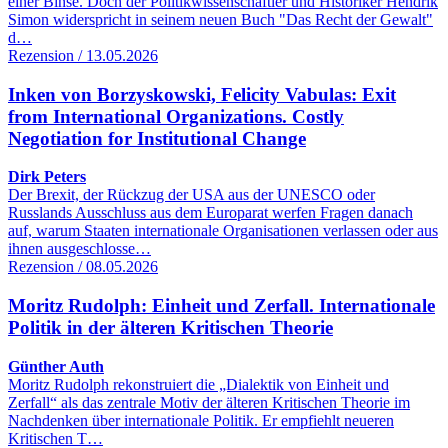
einer Binse. Doch der Politikwissenschaftler und Historiker Hendrik
Simon widerspricht in seinem neuen Buch "Das Recht der Gewalt"
d…
Rezension / 13.05.2026
Inken von Borzyskowski, Felicity Vabulas: Exit
from International Organizations. Costly
Negotiation for Institutional Change
Dirk Peters
Der Brexit, der Rückzug der USA aus der UNESCO oder
Russlands Ausschluss aus dem Europarat werfen Fragen danach
auf, warum Staaten internationale Organisationen verlassen oder aus
ihnen ausgeschlosse…
Rezension / 08.05.2026
Moritz Rudolph: Einheit und Zerfall. Internationale
Politik in der älteren Kritischen Theorie
Günther Auth
Moritz Rudolph rekonstruiert die „Dialektik von Einheit und
Zerfall“ als das zentrale Motiv der älteren Kritischen Theorie im
Nachdenken über internationale Politik. Er empfiehlt neueren
Kritischen T…