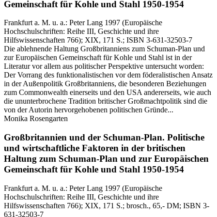
Gemeinschaft für Kohle und Stahl 1950-1954
Frankfurt a. M. u. a.:
Peter Lang
1997
(Europäische
Hochschulschriften: Reihe III, Geschichte und ihre
Hilfswissenschaften 766)
; XIX, 171 S.
; ISBN 3-631-32503-7
Die ablehnende Haltung Großbritanniens zum Schuman-Plan und
zur Europäischen Gemeinschaft für Kohle und Stahl ist in der
Literatur vor allem aus politischer Perspektive untersucht worden:
Der Vorrang des funktionalistischen vor dem föderalistischen Ansatz
in der Außenpolitik Großbritanniens, die besonderen Beziehungen
zum Commonwealth einerseits und den USA andererseits, wie auch
die ununterbrochene Tradition britischer Großmachtpolitik sind die
von der Autorin hervorgehobenen politischen Gründe...
Monika Rosengarten
Großbritannien und der Schuman-Plan.
Politische
und wirtschaftliche Faktoren in der britischen
Haltung zum Schuman-Plan und zur Europäischen
Gemeinschaft für Kohle und Stahl 1950-1954
Frankfurt a. M. u. a.:
Peter Lang
1997
(Europäische
Hochschulschriften: Reihe III, Geschichte und ihre
Hilfswissenschaften 766)
; XIX, 171 S.
; brosch., 65,- DM
; ISBN 3-
631-32503-7