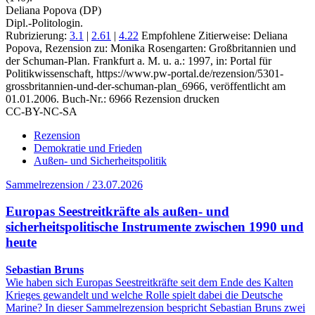
Deliana Popova (DP)
Dipl.-Politologin.
Rubrizierung:
3.1
|
2.61
|
4.22
Empfohlene Zitierweise: Deliana
Popova, Rezension zu: Monika Rosengarten
: Großbritannien und
der Schuman-Plan. Frankfurt a. M. u. a.: 1997, in: Portal für
Politikwissenschaft, https://www.pw-portal.de/rezension/5301-
grossbritannien-und-der-schuman-plan_6966, veröffentlicht am
01.01.2006.
Buch-Nr.: 6966
Rezension drucken
CC-BY-NC-SA
Rezension
Demokratie und Frieden
Außen- und Sicherheitspolitik
Sammelrezension / 23.07.2026
Europas Seestreitkräfte als außen- und
sicherheitspolitische Instrumente zwischen 1990 und
heute
Sebastian Bruns
Wie haben sich Europas Seestreitkräfte seit dem Ende des Kalten
Krieges gewandelt und welche Rolle spielt dabei die Deutsche
Marine? In dieser Sammelrezension bespricht Sebastian Bruns zwei