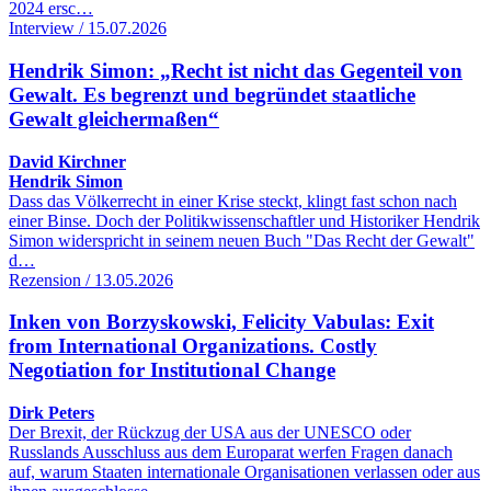
2024 ersc…
Interview / 15.07.2026
Hendrik Simon: „Recht ist nicht das Gegenteil von
Gewalt. Es begrenzt und begründet staatliche
Gewalt gleichermaßen“
David Kirchner
Hendrik Simon
Dass das Völkerrecht in einer Krise steckt, klingt fast schon nach
einer Binse. Doch der Politikwissenschaftler und Historiker Hendrik
Simon widerspricht in seinem neuen Buch "Das Recht der Gewalt"
d…
Rezension / 13.05.2026
Inken von Borzyskowski, Felicity Vabulas: Exit
from International Organizations. Costly
Negotiation for Institutional Change
Dirk Peters
Der Brexit, der Rückzug der USA aus der UNESCO oder
Russlands Ausschluss aus dem Europarat werfen Fragen danach
auf, warum Staaten internationale Organisationen verlassen oder aus