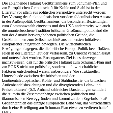
Die ablehnende Haltung Großbritanniens zum Schuman-Plan und
zur Europäischen Gemeinschaft für Kohle und Stahl ist in der
Literatur vor allem aus politischer Perspektive untersucht worden:
Der Vorrang des funktionalistischen vor dem föderalistischen Ansatz
in der Außenpolitik Großbritanniens, die besonderen Beziehungen
zum Commonwealth einerseits und den USA andererseits, wie auch
die ununterbrochene Tradition britischer Großmachtpolitik sind die
von der Autorin hervorgehobenen politischen Gründe, die
Großbritannien zum Selbstausschluß aus den ersten Initiativen
europäischer Integration bewegten. Die wirtschaftlichen
Erwägungen dagegen, die die britische Europa-Politik beeinflußten,
seien in der Literatur, laut der Verfasserin, zu Unrecht vernachlässigt
und unterschätzt worden. Rosengartens Ziel ist es deswegen
nachzuweisen, daß für die britische Haltung zum Schuman-Plan und
zur EGKS nicht nur politische, sondern auch wirtschaftliche
Faktoren entscheidend waren: insbesondere "die strukturellen
Unterschiede zwischen der britischen und der
kontinentaleuropäischen Kohle- und Stahlindustrie, die britischen
Außenhandelsbeziehungen und die divergierenden Lohn- und
Preisstrukturen" (62). Anhand zahlreicher Darstellungen schildert
die Autorin die Zusammenhänge zwischen politischen und
ökonomischen Beweggründen und kommt zu dem Ergebnis, "daß
Großbritannien das einzige europäische Land war, das wirtschaftlich
durch eine Beteiligung am Schuman-Plan etwas zu verlieren hatte"
(140).