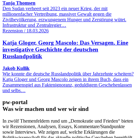
Tanja Thomsen
Den Sudan verheert seit 2023 ein neuer Krieg, der mit
millionenfacher Vertreibung, massiver Gewalt gegen die
Zivilbevölkerung, erzwungenem Hunger und Zerstörung wütet.
Infrastruktur und Zentralregier…
Rezension / 18.03.2026
Katja Gloger, Georg Mascolo: Das Versagen. Eine
investigative Geschichte der deutschen
Russlandpolitik
Jakob Kullik
Wie konnte die deutsche Russlandpolitik über Jahrzehnte scheitern?
Katja Gloger und Georg Mascolo zeigen in ihrem Buch, dass ein
Zusammenspiel aus Faktenignoranz, geduldigem Geschehenlassen
und selbs…
pw-portal
Was wir machen und wer wir sind
In zwölf Themenfeldern rund um „Demokratie und Frieden“ bieten
wir Rezensionen, Analysen, Essays, Kommentare/Standpunkte
sowie Interviews. Wir zeigen auf, welche Erklärungen die
Politikwissenschaft für das aktuelle politische Geschehen bereithält.