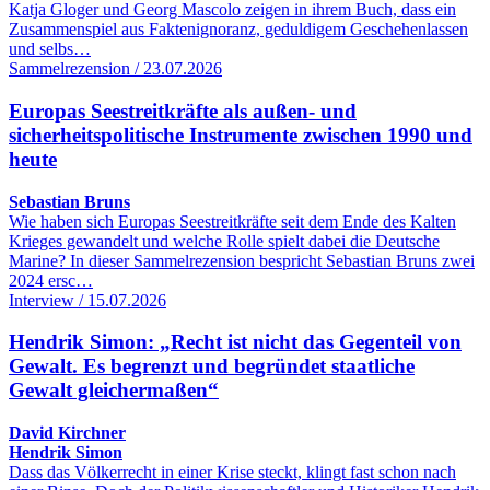
Katja Gloger und Georg Mascolo zeigen in ihrem Buch, dass ein
Zusammenspiel aus Faktenignoranz, geduldigem Geschehenlassen
und selbs…
Sammelrezension / 23.07.2026
Europas Seestreitkräfte als außen- und
sicherheitspolitische Instrumente zwischen 1990 und
heute
Sebastian Bruns
Wie haben sich Europas Seestreitkräfte seit dem Ende des Kalten
Krieges gewandelt und welche Rolle spielt dabei die Deutsche
Marine? In dieser Sammelrezension bespricht Sebastian Bruns zwei
2024 ersc…
Interview / 15.07.2026
Hendrik Simon: „Recht ist nicht das Gegenteil von
Gewalt. Es begrenzt und begründet staatliche
Gewalt gleichermaßen“
David Kirchner
Hendrik Simon
Dass das Völkerrecht in einer Krise steckt, klingt fast schon nach