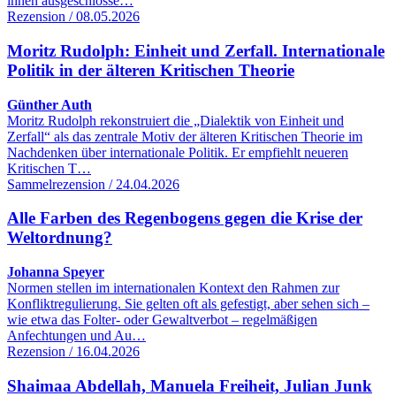
ihnen ausgeschlosse…
Rezension / 08.05.2026
Moritz Rudolph: Einheit und Zerfall. Internationale
Politik in der älteren Kritischen Theorie
Günther Auth
Moritz Rudolph rekonstruiert die „Dialektik von Einheit und
Zerfall“ als das zentrale Motiv der älteren Kritischen Theorie im
Nachdenken über internationale Politik. Er empfiehlt neueren
Kritischen T…
Sammelrezension / 24.04.2026
Alle Farben des Regenbogens gegen die Krise der
Weltordnung?
Johanna Speyer
Normen stellen im internationalen Kontext den Rahmen zur
Konfliktregulierung. Sie gelten oft als gefestigt, aber sehen sich –
wie etwa das Folter- oder Gewaltverbot – regelmäßigen
Anfechtungen und Au…
Rezension / 16.04.2026
Shaimaa Abdellah, Manuela Freiheit, Julian Junk