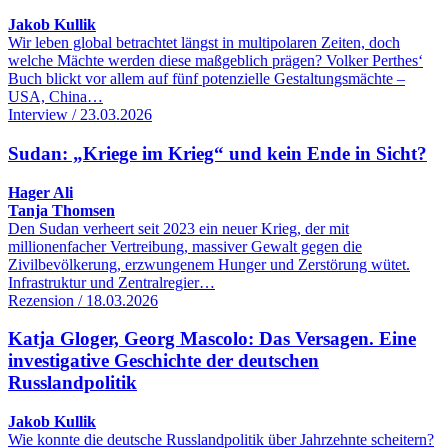
Jakob Kullik
Wir leben global betrachtet längst in multipolaren Zeiten, doch
welche Mächte werden diese maßgeblich prägen? Volker Perthes‘
Buch blickt vor allem auf fünf potenzielle Gestaltungsmächte –
USA, China…
Interview / 23.03.2026
Sudan: „Kriege im Krieg“ und kein Ende in Sicht?
Hager Ali
Tanja Thomsen
Den Sudan verheert seit 2023 ein neuer Krieg, der mit
millionenfacher Vertreibung, massiver Gewalt gegen die
Zivilbevölkerung, erzwungenem Hunger und Zerstörung wütet.
Infrastruktur und Zentralregier…
Rezension / 18.03.2026
Katja Gloger, Georg Mascolo: Das Versagen. Eine
investigative Geschichte der deutschen
Russlandpolitik
Jakob Kullik
Wie konnte die deutsche Russlandpolitik über Jahrzehnte scheitern?