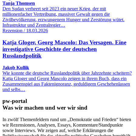
Tanja Thomsen
Den Sudan verheert seit 2023 ein neuer Krieg, der mit
millionenfacher Vertreibung, massiver Gewalt gegen die
Zivilbevölkerung, erzwungenem Hunger und Zerstörung wütet.
Infrastruktur und Zentralregier…
Rezension / 18.03.2026
Katja Gloger, Georg Mascolo: Das Versagen. Eine
investigative Geschichte der deutschen
Russlandpolitik
Jakob Kullik
Wie konnte die deutsche Russlandpolitik über Jahrzehnte scheitern?
Katja Gloger und Georg Mascolo zeigen in ihrem Buch, dass ein
Zusammenspiel aus Faktenignoranz, geduldigem Geschehenlassen
und selbs…
pw-portal
Was wir machen und wer wir sind
In zwölf Themenfeldern rund um „Demokratie und Frieden“ bieten
wir Rezensionen, Analysen, Essays, Kommentare/Standpunkte
sowie Interviews. Wir zeigen auf, welche Erklärungen die
Politikwissenschaft für das aktuelle politische Geschehen bereithält.