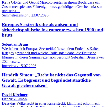
Katja Gloger und Georg Mascolo zeigen in ihrem Buch, dass ein
Zusammenspiel aus Faktenignoranz, geduldigem Geschehenlassen
und selbs…
Sammelrezension / 23.07.2026
Europas Seestreitkräfte als außen- und
sicherheitspolitische Instrumente zwischen 1990 und
heute
Sebastian Bruns
Wie haben sich Europas Seestreitkräfte seit dem Ende des Kalten
Krieges gewandelt und welche Rolle spielt dabei die Deutsche
Marine? In dieser Sammelrezension bespricht Sebastian Bruns zwei
2024 ersc…
Interview / 15.07.2026
Hendrik Simon: „Recht ist nicht das Gegenteil von
Gewalt. Es begrenzt und begründet staatliche
Gewalt gleichermaßen“
David Kirchner
Hendrik Simon
Dass das Völkerrecht in einer Krise steckt, klingt fast schon nach