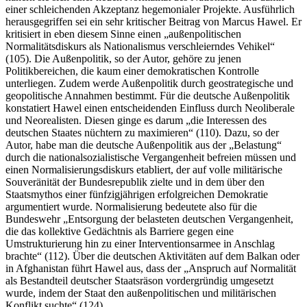
einer schleichenden Akzeptanz hegemonialer Projekte. Ausführlich
herausgegriffen sei ein sehr kritischer Beitrag von Marcus Hawel. Er
kritisiert in eben diesem Sinne einen „außenpolitischen
Normalitätsdiskurs als Nationalismus verschleierndes Vehikel“
(105). Die Außenpolitik, so der Autor, gehöre zu jenen
Politikbereichen, die kaum einer demokratischen Kontrolle
unterliegen. Zudem werde Außenpolitik durch geostrategische und
geopolitische Annahmen bestimmt. Für die deutsche Außenpolitik
konstatiert Hawel einen entscheidenden Einfluss durch Neoliberale
und Neorealisten. Diesen ginge es darum „die Interessen des
deutschen Staates nüchtern zu maximieren“ (110). Dazu, so der
Autor, habe man die deutsche Außenpolitik aus der „Belastung“
durch die nationalsozialistische Vergangenheit befreien müssen und
einen Normalisierungsdiskurs etabliert, der auf volle militärische
Souveränität der Bundesrepublik zielte und in dem über den
Staatsmythos einer fünfzigjährigen erfolgreichen Demokratie
argumentiert wurde. Normalisierung bedeutete also für die
Bundeswehr „Entsorgung der belasteten deutschen Vergangenheit,
die das kollektive Gedächtnis als Barriere gegen eine
Umstrukturierung hin zu einer Interventionsarmee in Anschlag
brachte“ (112). Über die deutschen Aktivitäten auf dem Balkan oder
in Afghanistan führt Hawel aus, dass der „Anspruch auf Normalität
als Bestandteil deutscher Staatsräson vordergründig umgesetzt
wurde, indem der Staat den außenpolitischen und militärischen
Konflikt suchte“ (124).