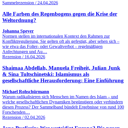
Sammelrezension / 24.04.2026
Alle Farben des Regenbogens gegen die Krise der
Weltordnung?
Johanna Speyer
Normen stellen im internationalen Kontext den Rahmen zur
Konfliktregulierung. Sie gelten oft als gefestigt, aber sehen sich –
wie etwa das Folter- oder Gewaltverbot – regelmäßigen
Anfechtungen und Au…
Rezension / 16.04.2026
Shaimaa Abdellah, Manuela Freiheit, Julian Junk
& Sina Tultschinetski: Islamismus als
gesellschaftliche Herausforderung: Eine Einführung
Michael Rohschürmann
Warum radikalisieren sich Menschen im Namen des Islam – und
welche gesellschaftlichen Dynamiken begünstigen oder verhindern
diesen Prozess? Der Sammelband bündelt Ergebnisse von rund 100
Forschenden…
Rezension / 02.04.2026