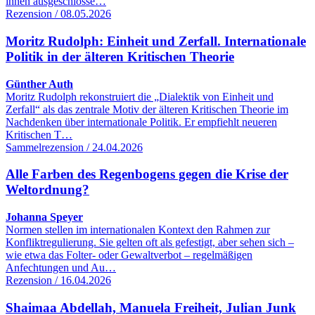
ihnen ausgeschlosse…
Rezension / 08.05.2026
Moritz Rudolph: Einheit und Zerfall. Internationale
Politik in der älteren Kritischen Theorie
Günther Auth
Moritz Rudolph rekonstruiert die „Dialektik von Einheit und
Zerfall“ als das zentrale Motiv der älteren Kritischen Theorie im
Nachdenken über internationale Politik. Er empfiehlt neueren
Kritischen T…
Sammelrezension / 24.04.2026
Alle Farben des Regenbogens gegen die Krise der
Weltordnung?
Johanna Speyer
Normen stellen im internationalen Kontext den Rahmen zur
Konfliktregulierung. Sie gelten oft als gefestigt, aber sehen sich –
wie etwa das Folter- oder Gewaltverbot – regelmäßigen
Anfechtungen und Au…
Rezension / 16.04.2026
Shaimaa Abdellah, Manuela Freiheit, Julian Junk