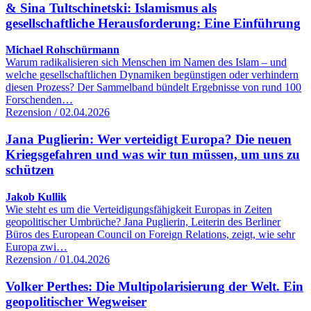
& Sina Tultschinetski: Islamismus als
gesellschaftliche Herausforderung: Eine Einführung
Michael Rohschürmann
Warum radikalisieren sich Menschen im Namen des Islam – und
welche gesellschaftlichen Dynamiken begünstigen oder verhindern
diesen Prozess? Der Sammelband bündelt Ergebnisse von rund 100
Forschenden…
Rezension / 02.04.2026
Jana Puglierin: Wer verteidigt Europa? Die neuen
Kriegsgefahren und was wir tun müssen, um uns zu
schützen
Jakob Kullik
Wie steht es um die Verteidigungsfähigkeit Europas in Zeiten
geopolitischer Umbrüche? Jana Puglierin, Leiterin des Berliner
Büros des European Council on Foreign Relations, zeigt, wie sehr
Europa zwi…
Rezension / 01.04.2026
Volker Perthes: Die Multipolarisierung der Welt. Ein
geopolitischer Wegweiser