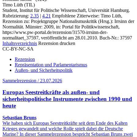
Timo Lüth (TIL)
Student, Institut für Politische Wissenschaft, Universität Hamburg.
Rubrizierung:
2.35
|
4.21
Empfohlene Zitierweise: Timo Lüth,
Rezension zu: Projektgruppe Nationalismuskritik
(Hrsg.): Irrsinn der
Normalität. Münster: 2009, in: Portal für Politikwissenschaft,
https://www.pw-portal.de/rezension/31570-irrsinn-der-
normalitaet_37597, veröffentlicht am 28.01.2010.
Buch-Nr.: 37597
Inhaltsverzeichnis
Rezension drucken
CC-BY-NC-SA
Rezension
Repräsentation und Parlamentarismus
Außen- und Sicherheitspolitik
Sammelrezension / 23.07.2026
Europas Seestreitkräfte als außen- und
sicherheitspolitische Instrumente zwischen 1990 und
heute
Sebastian Bruns
Wie haben sich Europas Seestreitkräfte seit dem Ende des Kalten
Krieges gewandelt und welche Rolle spielt dabei die Deutsche
Marine? In dieser Sammelrezension bespricht Sebastian Bruns zwei