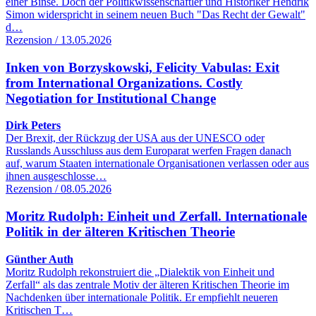
einer Binse. Doch der Politikwissenschaftler und Historiker Hendrik
Simon widerspricht in seinem neuen Buch "Das Recht der Gewalt"
d…
Rezension / 13.05.2026
Inken von Borzyskowski, Felicity Vabulas: Exit
from International Organizations. Costly
Negotiation for Institutional Change
Dirk Peters
Der Brexit, der Rückzug der USA aus der UNESCO oder
Russlands Ausschluss aus dem Europarat werfen Fragen danach
auf, warum Staaten internationale Organisationen verlassen oder aus
ihnen ausgeschlosse…
Rezension / 08.05.2026
Moritz Rudolph: Einheit und Zerfall. Internationale
Politik in der älteren Kritischen Theorie
Günther Auth
Moritz Rudolph rekonstruiert die „Dialektik von Einheit und
Zerfall“ als das zentrale Motiv der älteren Kritischen Theorie im
Nachdenken über internationale Politik. Er empfiehlt neueren
Kritischen T…