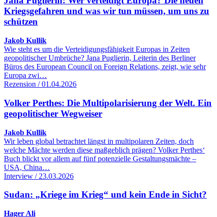
Jana Puglierin: Wer verteidigt Europa? Die neuen
Kriegsgefahren und was wir tun müssen, um uns zu
schützen
Jakob Kullik
Wie steht es um die Verteidigungsfähigkeit Europas in Zeiten
geopolitischer Umbrüche? Jana Puglierin, Leiterin des Berliner
Büros des European Council on Foreign Relations, zeigt, wie sehr
Europa zwi…
Rezension / 01.04.2026
Volker Perthes: Die Multipolarisierung der Welt. Ein
geopolitischer Wegweiser
Jakob Kullik
Wir leben global betrachtet längst in multipolaren Zeiten, doch
welche Mächte werden diese maßgeblich prägen? Volker Perthes‘
Buch blickt vor allem auf fünf potenzielle Gestaltungsmächte –
USA, China…
Interview / 23.03.2026
Sudan: „Kriege im Krieg“ und kein Ende in Sicht?
Hager Ali