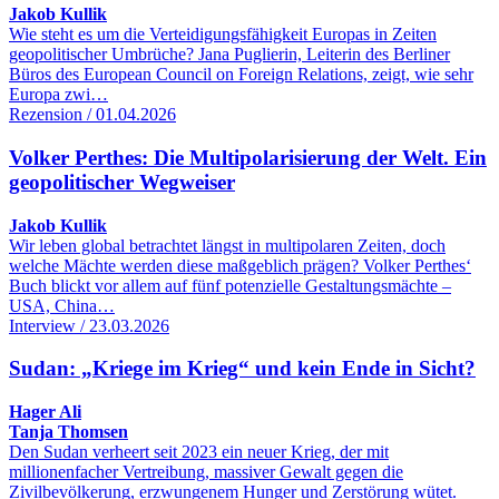
Jakob Kullik
Wie steht es um die Verteidigungsfähigkeit Europas in Zeiten
geopolitischer Umbrüche? Jana Puglierin, Leiterin des Berliner
Büros des European Council on Foreign Relations, zeigt, wie sehr
Europa zwi…
Rezension / 01.04.2026
Volker Perthes: Die Multipolarisierung der Welt. Ein
geopolitischer Wegweiser
Jakob Kullik
Wir leben global betrachtet längst in multipolaren Zeiten, doch
welche Mächte werden diese maßgeblich prägen? Volker Perthes‘
Buch blickt vor allem auf fünf potenzielle Gestaltungsmächte –
USA, China…
Interview / 23.03.2026
Sudan: „Kriege im Krieg“ und kein Ende in Sicht?
Hager Ali
Tanja Thomsen
Den Sudan verheert seit 2023 ein neuer Krieg, der mit
millionenfacher Vertreibung, massiver Gewalt gegen die
Zivilbevölkerung, erzwungenem Hunger und Zerstörung wütet.