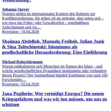
Johanna Speyer
Normen stellen im internationalen Kontext den Rahmen zur
Konfliktregulierung. Sie gelten oft als gefestigt, aber sehen sich –
wie etwa das Folter- oder Gewaltverbot – regelmäßigen
Anfechtungen und Au…
Rezension / 16.04.2026
Shaimaa Abdellah, Manuela Freiheit, Julian Junk
& Sina Tultschinetski: Islamismus als
gesellschaftliche Herausforderung: Eine Einführung
Michael Rohschürmann
Warum radikalisieren sich Menschen im Namen des Islam – und
welche gesellschaftlichen Dynamiken begünstigen oder verhindern
diesen Prozess? Der Sammelband bündelt Ergebnisse von rund 100
Forschenden…
Rezension / 02.04.2026
Jana Puglierin: Wer verteidigt Europa? Die neuen
Kriegsgefahren und was wir tun müssen, um uns zu
schützen