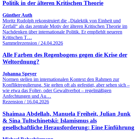
Politik in der älteren Kritischen Theorie
Günther Auth
Moritz Rudolph rekonstruiert die „Dialektik von Einheit und
Zerfall“ als das zentrale Motiv der älteren Kritischen Theorie im
Nachdenken über internationale Politik. Er empfiehlt neueren
Kritischen T…
Sammelrezension / 24.04.2026
Alle Farben des Regenbogens gegen die Krise der
Weltordnung?
Johanna Speyer
Normen stellen im internationalen Kontext den Rahmen zur
Konfliktregulierung. Sie gelten oft als gefestigt, aber sehen sich –
wie etwa das Folter- oder Gewaltverbot – regelmäßigen
Anfechtungen und Au…
Rezension / 16.04.2026
Shaimaa Abdellah, Manuela Freiheit, Julian Junk
& Sina Tultschinetski: Islamismus als
gesellschaftliche Herausforderung: Eine Einführung