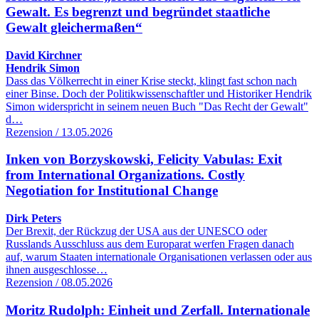
Gewalt. Es begrenzt und begründet staatliche
Gewalt gleichermaßen“
David Kirchner
Hendrik Simon
Dass das Völkerrecht in einer Krise steckt, klingt fast schon nach
einer Binse. Doch der Politikwissenschaftler und Historiker Hendrik
Simon widerspricht in seinem neuen Buch "Das Recht der Gewalt"
d…
Rezension / 13.05.2026
Inken von Borzyskowski, Felicity Vabulas: Exit
from International Organizations. Costly
Negotiation for Institutional Change
Dirk Peters
Der Brexit, der Rückzug der USA aus der UNESCO oder
Russlands Ausschluss aus dem Europarat werfen Fragen danach
auf, warum Staaten internationale Organisationen verlassen oder aus
ihnen ausgeschlosse…
Rezension / 08.05.2026
Moritz Rudolph: Einheit und Zerfall. Internationale