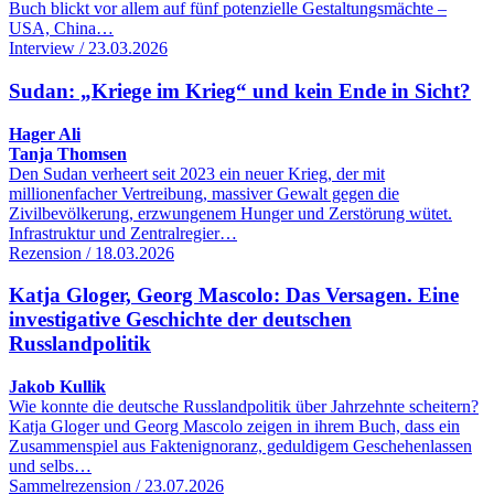
Buch blickt vor allem auf fünf potenzielle Gestaltungsmächte –
USA, China…
Interview / 23.03.2026
Sudan: „Kriege im Krieg“ und kein Ende in Sicht?
Hager Ali
Tanja Thomsen
Den Sudan verheert seit 2023 ein neuer Krieg, der mit
millionenfacher Vertreibung, massiver Gewalt gegen die
Zivilbevölkerung, erzwungenem Hunger und Zerstörung wütet.
Infrastruktur und Zentralregier…
Rezension / 18.03.2026
Katja Gloger, Georg Mascolo: Das Versagen. Eine
investigative Geschichte der deutschen
Russlandpolitik
Jakob Kullik
Wie konnte die deutsche Russlandpolitik über Jahrzehnte scheitern?
Katja Gloger und Georg Mascolo zeigen in ihrem Buch, dass ein
Zusammenspiel aus Faktenignoranz, geduldigem Geschehenlassen
und selbs…
Sammelrezension / 23.07.2026