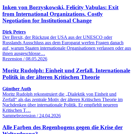
Inken von Borzyskowski, Felicity Vabulas: Exit
from International Organizations. Costly
Negotiation for Institutional Change
Dirk Peters
Der Brexit, der Rückzug der USA aus der UNESCO oder
Russlands Ausschluss aus dem Europarat werfen Fragen danach
auf, warum Staaten internationale Organisationen verlassen oder aus
ihnen ausgeschlosse…
Rezension / 08.05.2026
Moritz Rudolph: Einheit und Zerfall. Internationale
Politik in der älteren Kritischen Theorie
Günther Auth
Moritz Rudolph rekonstruiert die „Dialektik von Einheit und
Zerfall“ als das zentrale Motiv der älteren Kritischen Theorie im
Nachdenken über internationale Politik. Er empfiehlt neueren
Kritischen T…
Sammelrezension / 24.04.2026
Alle Farben des Regenbogens gegen die Krise der
Weltordnung?