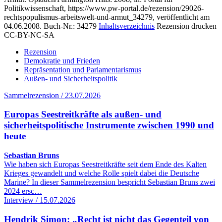
Politikwissenschaft, https://www.pw-portal.de/rezension/29026-
rechtspopulismus-arbeitswelt-und-armut_34279, veröffentlicht am
04.06.2008.
Buch-Nr.: 34279
Inhaltsverzeichnis
Rezension drucken
CC-BY-NC-SA
Rezension
Demokratie und Frieden
Repräsentation und Parlamentarismus
Außen- und Sicherheitspolitik
Sammelrezension / 23.07.2026
Europas Seestreitkräfte als außen- und
sicherheitspolitische Instrumente zwischen 1990 und
heute
Sebastian Bruns
Wie haben sich Europas Seestreitkräfte seit dem Ende des Kalten
Krieges gewandelt und welche Rolle spielt dabei die Deutsche
Marine? In dieser Sammelrezension bespricht Sebastian Bruns zwei
2024 ersc…
Interview / 15.07.2026
Hendrik Simon: „Recht ist nicht das Gegenteil von