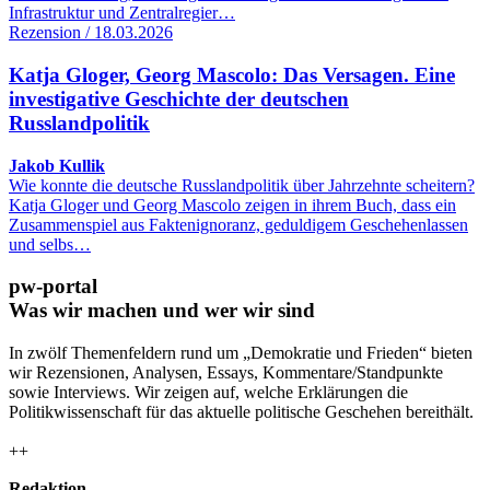
Infrastruktur und Zentralregier…
Rezension / 18.03.2026
Katja Gloger, Georg Mascolo: Das Versagen. Eine
investigative Geschichte der deutschen
Russlandpolitik
Jakob Kullik
Wie konnte die deutsche Russlandpolitik über Jahrzehnte scheitern?
Katja Gloger und Georg Mascolo zeigen in ihrem Buch, dass ein
Zusammenspiel aus Faktenignoranz, geduldigem Geschehenlassen
und selbs…
pw-portal
Was wir machen und wer wir sind
In zwölf Themenfeldern rund um „Demokratie und Frieden“ bieten
wir Rezensionen, Analysen, Essays, Kommentare/Standpunkte
sowie Interviews. Wir zeigen auf, welche Erklärungen die
Politikwissenschaft für das aktuelle politische Geschehen bereithält.
++
Redaktion