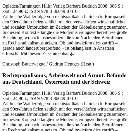
Opladen/Farmington Hills:
Verlag Barbara Budrich
2008
; 306 S.
;
kart., 24,90 €
; ISBN 978-3-86649-071-0
Zahlreiche Wahlerfolge von rechtsradikalen Parteien in Europa seit
den 90er-Jahren fielen zeitlich mit den verschärften wirtschaftlichen
und sozialen Umbrüchen im Zeichen der Globalisierung zusammen.
In diesem Kontext erlangte die Modernisierungsverliererthese große
Beachtung, wonach insbesondere die von Nachteilen Betroffenen
zu Rechtsradikalismus neigen. Ob und inwiefern dies zutrifft –
gerade auch länderübergreifend – ist bislang erst in Ansätzen
erforscht. Mit diesem Zusammenhang...
Christoph Butterwegge / Gudrun Hentges
(Hrsg.)
Rechtspopulismus, Arbeitswelt und Armut.
Befunde
aus Deutschland, Österreich und der Schweiz
Opladen/Farmington Hills:
Verlag Barbara Budrich
2008
; 306 S.
;
kart., 24,90 €
; ISBN 978-3-86649-071-0
Zahlreiche Wahlerfolge von rechtsradikalen Parteien in Europa seit
den 90er-Jahren fielen zeitlich mit den verschärften wirtschaftlichen
und sozialen Umbrüchen im Zeichen der Globalisierung zusammen.
In diesem Kontext erlangte die Modernisierungsverliererthese große
Beachtung, wonach insbesondere die von Nachteilen Betroffenen
zu Rechtsradikalismus neigen. Ob und inwiefern dies zutrifft –