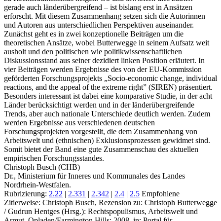
gerade auch länderübergreifend – ist bislang erst in Ansätzen
erforscht. Mit diesem Zusammenhang setzen sich die Autorinnen
und Autoren aus unterschiedlichen Perspektiven auseinander.
Zunächst geht es in zwei konzeptionelle Beiträgen um die
theoretischen Ansätze, wobei Butterwegge in seinem Aufsatz weit
ausholt und den politischen wie politikwissenschaftlichen
Diskussionsstand aus seiner dezidiert linken Position erläutert. In
vier Beiträgen werden Ergebnisse des von der EU-Kommission
geförderten Forschungsprojekts „Socio-economic change, individual
reactions, and the appeal of the extreme right” (SIREN) präsentiert.
Besonders interessant ist dabei eine komparative Studie, in der acht
Länder berücksichtigt werden und in der länderübergreifende
Trends, aber auch nationale Unterschiede deutlich werden. Zudem
werden Ergebnisse aus verschiedenen deutschen
Forschungsprojekten vorgestellt, die dem Zusammenhang von
Arbeitswelt und (ethnischen) Exklusionsprozessen gewidmet sind.
Somit bietet der Band eine gute Zusammenschau des aktuellen
empirischen Forschungsstandes.
Christoph Busch (CHB)
Dr., Ministerium für Inneres und Kommunales des Landes
Nordrhein-Westfalen.
Rubrizierung:
2.22
|
2.331
|
2.342
|
2.4
|
2.5
Empfohlene
Zitierweise: Christoph Busch, Rezension zu: Christoph Butterwegge
/ Gudrun Hentges
(Hrsg.): Rechtspopulismus, Arbeitswelt und
Armut. Opladen/Farmington Hills: 2008, in: Portal für