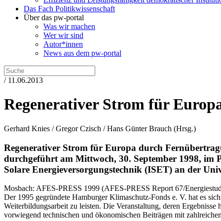
Das Fach Politikwissenschaft
Über das pw-portal
Was wir machen
Wer wir sind
Autor*innen
News aus dem pw-portal
/ 11.06.2013
Regenerativer Strom für Europa
Gerhard Knies / Gregor Czisch / Hans Günter Brauch
(Hrsg.)
Regenerativer Strom für Europa durch Fernübertragu
durchgeführt am Mittwoch, 30. September 1998, im P
Solare Energieversorgungstechnik (ISET) an der Uni
Mosbach:
AFES-PRESS
1999
(AFES-PRESS Report 67/Energiestud
Der 1995 gegründete Hamburger Klimaschutz-Fonds e. V. hat es sich z
Weiterbildungsarbeit zu leisten. Die Veranstaltung, deren Ergebniss
vorwiegend technischen und ökonomischen Beiträgen mit zahlreichen