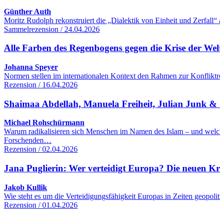
Günther Auth
Moritz Rudolph rekonstruiert die „Dialektik von Einheit und Zerfall“
Sammelrezension / 24.04.2026
Alle Farben des Regenbogens gegen die Krise der We
Johanna Speyer
Normen stellen im internationalen Kontext den Rahmen zur Konfliktre
Rezension / 16.04.2026
Shaimaa Abdellah, Manuela Freiheit, Julian Junk & S
Michael Rohschürmann
Warum radikalisieren sich Menschen im Namen des Islam – und welc
Forschenden…
Rezension / 02.04.2026
Jana Puglierin: Wer verteidigt Europa? Die neuen K
Jakob Kullik
Wie steht es um die Verteidigungsfähigkeit Europas in Zeiten geopol
Rezension / 01.04.2026