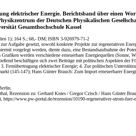
ng elektrischer Energie.
Berichtsband über einen Wo
hysikzentrum der Deutschen Physikalischen Gesellscha
versität Gesamthochschule Kassel
ien 1)
; 164 S.
; 68,- DM
; ISBN 3-926979-71-2
ur Aufgabe gesetzt, sowohl konkrete Projekte zur regenerativen Energ
e hiermit vorgelegt werden, diente dazu, eine Bestandsaufnahme der Po
rafiken werden verschiedene erneuerbare Energiequellen (Sonne, Wasse
ießend beschäftigen sich zwei Beiträge mit politischen Aspekten der Fö
 3. Fernübertragung elektrischer Energie; 4. Zur politischen Unterst
mmarkt (145-147); Hans Günter Brauch: Zum Import erneuerbarer Energi
Berlin.
thal, Rezension zu: Gerhard Knies / Gregor Czisch / Hans Günter Bra
aft, https://www.pw-portal.de/rezension/10190-regenerativer-strom-fuer