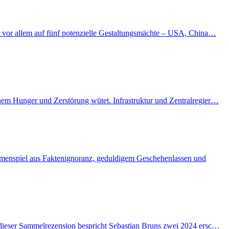
kt vor allem auf fünf potenzielle Gestaltungsmächte – USA, China…
enem Hunger und Zerstörung wütet. Infrastruktur und Zentralregier…
ammenspiel aus Faktenignoranz, geduldigem Geschehenlassen und
n dieser Sammelrezension bespricht Sebastian Bruns zwei 2024 ersc…