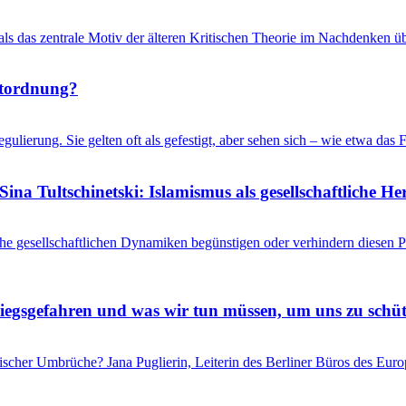
 als das zentrale Motiv der älteren Kritischen Theorie im Nachdenken üb
ltordnung?
gulierung. Sie gelten oft als gefestigt, aber sehen sich – wie etwa d
ina Tultschinetski: Islamismus als gesellschaftliche 
he gesellschaftlichen Dynamiken begünstigen oder verhindern diesen
riegsgefahren und was wir tun müssen, um uns zu schü
itischer Umbrüche? Jana Puglierin, Leiterin des Berliner Büros des Eu