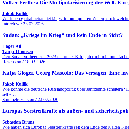
Volker Perthes: Die Multipolarisierung der Welt. Ein 
Jakob Kullik
Wir leben global betrachtet längst in multipolaren Zeiten, doch wel
Interview / 23.03.2026
Sudan: „Kriege im Krieg“ und kein Ende in Sicht?
Hager Ali
Tanja Thomsen
Den Sudan verheert seit 2023 ein neuer Krieg, der mit millionenfac
Rezension / 18.03.2026
Katja Gloger, Georg Mascolo: Das Versagen. Eine inve
Jakob Kullik
Wie konnte die deutsche Russlandpolitik über Jahrzehnte scheitern
selbs…
Sammelrezension / 23.07.2026
Europas Seestreitkräfte als außen- und sicherheitspol
Sebastian Bruns
Wie haben sich Europas Seestreitkräfte seit dem Ende des Kalten Kr