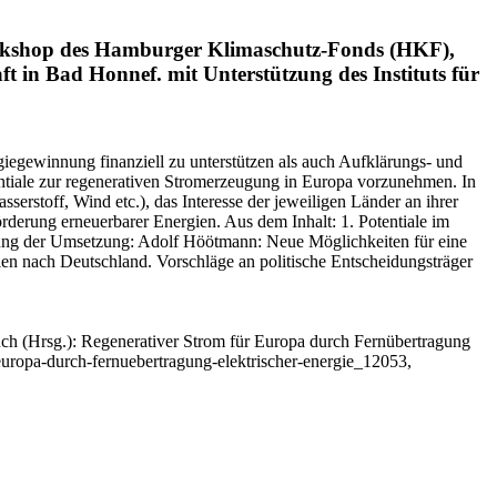
rkshop des Hamburger Klimaschutz-Fonds (HKF),
ft in Bad Honnef.
mit Unterstützung des Instituts für
iegewinnung finanziell zu unterstützen als auch Aufklärungs- und
tentiale zur regenerativen Stromerzeugung in Europa vorzunehmen. In
rstoff, Wind etc.), das Interesse der jeweiligen Länder an ihrer
rderung erneuerbarer Energien. Aus dem Inhalt: 1. Potentiale im
ützung der Umsetzung: Adolf Höötmann: Neue Möglichkeiten für eine
en nach Deutschland. Vorschläge an politische Entscheidungsträger
uch
(Hrsg.): Regenerativer Strom für Europa durch Fernübertragung
-europa-durch-fernuebertragung-elektrischer-energie_12053,