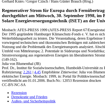
Gerhard Knies / Gregor Czisch / Hans Günter Brauch
(Hrsg.)
Regenerativer Strom für Europa durch Fernübertragu
durchgeführt am Mittwoch, 30. September 1998, im P
Solare Energieversorgungstechnik (ISET) an der Uni
Mosbach:
AFES-PRESS
1999
(AFES-PRESS Report 67/Energiestud
Der 1995 gegründete Hamburger Klimaschutz-Fonds e. V. hat es sich z
Weiterbildungsarbeit zu leisten. Die Veranstaltung, deren Ergebniss
vorwiegend technischen und ökonomischen Beiträgen mit zahlreichen G
Nutzung und die Problematik des Energietransports analysiert. Abschl
Umfeld von Mitteleuropa; 2. Potentiale in Südeuropa und Nordafrika;
Stromversorgung aus regenerativen Energien im liberalisierten Stro
(149-162).
Julia von Blumenthal (JB)
Prof. Dr., Institut für Sozialwissenschaften, Humboldt-Universität zu 
Rubrizierung:
2.261
|
4.45
Empfohlene Zitierweise: Julia von Blumen
elektrischer Energie. Mosbach: 1999, in: Portal für Politikwissensch
veröffentlicht am 01.01.2006.
Buch-Nr.: 12053
Rezension drucken
CC-BY-NC-SA
Rezension
Demokratie und Frieden
Außen- und Sicherheitspolitik