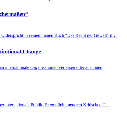
eichermaßen“
imon widerspricht in seinem neuen Buch "Das Recht der Gewalt" d…
stitutional Change
internationale Organisationen verlassen oder aus ihnen
er internationale Politik. Er empfiehlt neueren Kritischen T…