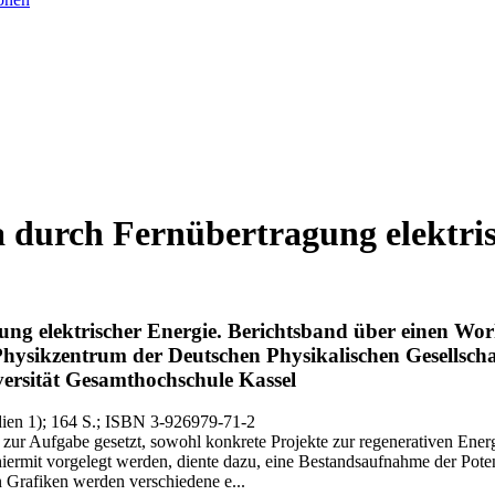
 durch Fernübertragung elektri
ng elektrischer Energie.
Berichtsband über einen Wo
hysikzentrum der Deutschen Physikalischen Gesellscha
versität Gesamthochschule Kassel
ien 1)
; 164 S.
; ISBN 3-926979-71-2
ur Aufgabe gesetzt, sowohl konkrete Projekte zur regenerativen Energ
e hiermit vorgelegt werden, diente dazu, eine Bestandsaufnahme der Po
 Grafiken werden verschiedene e...