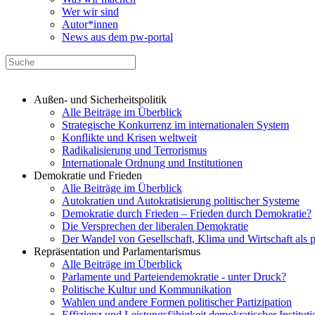
Wer wir sind
Autor*innen
News aus dem pw-portal
Außen- und Sicherheitspolitik
Alle Beiträge im Überblick
Strategische Konkurrenz im internationalen System
Konflikte und Krisen weltweit
Radikalisierung und Terrorismus
Internationale Ordnung und Institutionen
Demokratie und Frieden
Alle Beiträge im Überblick
Autokratien und Autokratisierung politischer Systeme
Demokratie durch Frieden – Frieden durch Demokratie?
Die Versprechen der liberalen Demokratie
Der Wandel von Gesellschaft, Klima und Wirtschaft als 
Repräsentation und Parlamentarismus
Alle Beiträge im Überblick
Parlamente und Parteiendemokratie - unter Druck?
Politische Kultur und Kommunikation
Wahlen und andere Formen politischer Partizipation
Effizienz und Leistungsfähigkeit demokratischer Institut