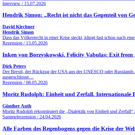
Interview / 15.07.2026
Hendrik Simon: „Recht ist nicht das Gegenteil von G
David Kirchner
Hendrik Simon
Dass das Völkerrecht in einer Krise steckt, klingt fast schon nach 
Rezension / 13.05.2026
Inken von Borzyskowski, Felicity Vabulas: Exit from 
Dirk Peters
Der Brexit, der Rückzug der USA aus der UNESCO oder Russlands Aus
ausgeschlosse…
Rezension / 08.05.2026
Moritz Rudolph: Einheit und Zerfall. Internationale Po
Günther Auth
Moritz Rudolph rekonstruiert die „Dialektik von Einheit und Zerfall“
Sammelrezension / 24.04.2026
Alle Farben des Regenbogens gegen die Krise der We