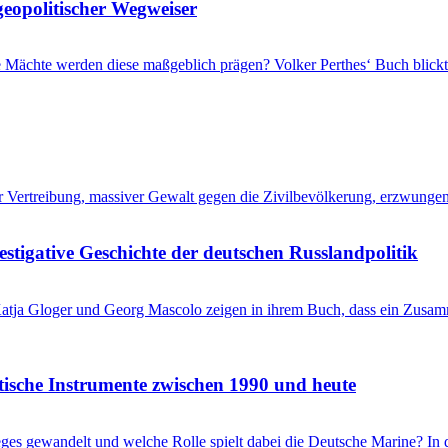
geopolitischer Wegweiser
che Mächte werden diese maßgeblich prägen? Volker Perthes‘ Buch blic
her Vertreibung, massiver Gewalt gegen die Zivilbevölkerung, erzwung
stigative Geschichte der deutschen Russlandpolitik
? Katja Gloger und Georg Mascolo zeigen in ihrem Buch, dass ein Zus
itische Instrumente zwischen 1990 und heute
ieges gewandelt und welche Rolle spielt dabei die Deutsche Marine? I