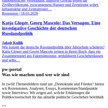
millionenfacher Vertreibung, massiver Gewalt gegen die
Zivilbevölkerung, erzwungenem Hunger und Zerstörung wütet.
Infrastruktur und Zentralregier…
Rezension / 18.03.2026
Katja Gloger, Georg Mascolo: Das Versagen. Eine
investigative Geschichte der deutschen
Russlandpolitik
Jakob Kullik
Wie konnte die deutsche Russlandpolitik über Jahrzehnte scheitern?
Katja Gloger und Georg Mascolo zeigen in ihrem Buch, dass ein
Zusammenspiel aus Faktenignoranz, geduldigem Geschehenlassen
und selbs…
pw-portal
Was wir machen und wer wir sind
In zwölf Themenfeldern rund um „Demokratie und Frieden“ bieten
wir Rezensionen, Analysen, Essays, Kommentare/Standpunkte
sowie Interviews. Wir zeigen auf, welche Erklärungen die
Politikwissenschaft für das aktuelle politische Geschehen bereithält.
++