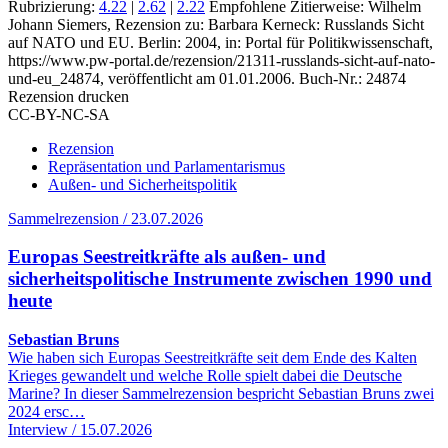
Rubrizierung:
4.22
|
2.62
|
2.22
Empfohlene Zitierweise: Wilhelm
Johann Siemers, Rezension zu: Barbara Kerneck
: Russlands Sicht
auf NATO und EU. Berlin: 2004, in: Portal für Politikwissenschaft,
https://www.pw-portal.de/rezension/21311-russlands-sicht-auf-nato-
und-eu_24874, veröffentlicht am 01.01.2006.
Buch-Nr.: 24874
Rezension drucken
CC-BY-NC-SA
Rezension
Repräsentation und Parlamentarismus
Außen- und Sicherheitspolitik
Sammelrezension / 23.07.2026
Europas Seestreitkräfte als außen- und
sicherheitspolitische Instrumente zwischen 1990 und
heute
Sebastian Bruns
Wie haben sich Europas Seestreitkräfte seit dem Ende des Kalten
Krieges gewandelt und welche Rolle spielt dabei die Deutsche
Marine? In dieser Sammelrezension bespricht Sebastian Bruns zwei
2024 ersc…
Interview / 15.07.2026