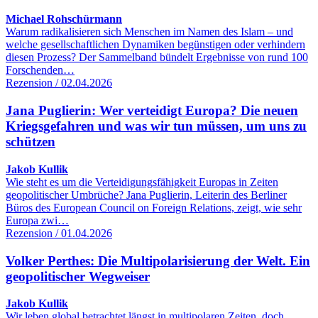
Michael Rohschürmann
Warum radikalisieren sich Menschen im Namen des Islam – und
welche gesellschaftlichen Dynamiken begünstigen oder verhindern
diesen Prozess? Der Sammelband bündelt Ergebnisse von rund 100
Forschenden…
Rezension / 02.04.2026
Jana Puglierin: Wer verteidigt Europa? Die neuen
Kriegsgefahren und was wir tun müssen, um uns zu
schützen
Jakob Kullik
Wie steht es um die Verteidigungsfähigkeit Europas in Zeiten
geopolitischer Umbrüche? Jana Puglierin, Leiterin des Berliner
Büros des European Council on Foreign Relations, zeigt, wie sehr
Europa zwi…
Rezension / 01.04.2026
Volker Perthes: Die Multipolarisierung der Welt. Ein
geopolitischer Wegweiser
Jakob Kullik
Wir leben global betrachtet längst in multipolaren Zeiten, doch