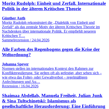
Moritz Rudolph: Einheit und Zerfall. Internationale
Politik in der älteren Kritischen Theorie
Günther Auth
Moritz Rudolph rekonstruiert die „Dialektik von Einheit und
Zerfall“ als das zentrale Motiv der älteren Kritischen Theorie im
Nachdenken über internationale Politik. Er empfiehlt neueren
Kritischen T…
Sammelrezension / 24.04.2026
Alle Farben des Regenbogens gegen die Krise der
Weltordnung?
Johanna Speyer
Normen stellen im internationalen Kontext den Rahmen zur
Konfliktregulierung. Sie gelten oft als gefestigt, aber sehen sich –
wie etwa das Folter- oder Gewaltverbot – regelmäßigen
Anfechtungen und Au…
Rezension / 16.04.2026
Shaimaa Abdellah, Manuela Freiheit, Julian Junk
& Sina Tultschinetski: Islamismus als
gesellschaftliche Herausforderung: Eine Einführung