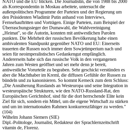
NATO und die EU blicken. Die Journalistin, die von 1988 bis 2000
als Korrespondentin in Moskau arbeitete, untersucht die
außenpolitischen Programme der Parteien und der Regierung um
den Präsidenten Wladimir Putin anhand von Interviews,
Fernsehauftritten und Vorträgen. Einige Parteien, zum Beispiel der
Überraschungssieger der Dumawahl, die Wahlvereinigung
„Heimat", so die Autorin, konnten mit antiwestlichen Parolen
punkten. Die Mehrheit der russischen Bevölkerung habe einen
ambivalenten Standpunkt gegenüber NATO und EU: Einerseits
trauerten die Russen noch immer dem Sowjetimperium nach und
seien für neoimperalistisches Gedankengut empfänglich.
Andererseits habe sich das russische Volk in den vergangenen
Jahren zum Westen geöffnet und sei mehr denn je bereit,
antiwestliche Vorurteile zu begraben. Sehr geschickt verstünden es
aber die Machthaber im Kreml, die diffusen Gefühle der Russen zu
bündeln und zu kanonisieren. So kommt Kerneck zum dem Schluss:
„Die Annäherung Russlands an Westeuropa und seine Integration in
westeuropäische Strukturen, wie den NATO-Russland-Rat, den
Europäischen Gerichtshof, sind für die dort herrschende Elite kein
Ziel für sich, sondern ein Mittel, um die eigene Wirtschaft zu stärken
und um im internationalen Rahmen konkurrenzfähiger zu werden."
(104)
Wilhelm Johann Siemers (SIE)
Dipl.-Politologe, Journalist, Redakteur der Sprachlernzeitschrift
vitamin de, Florenz.