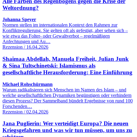
Alle Farben des Regenbogens gegen die Krise der
Weltordnung?
Johanna Speyer
Normen stellen im internationalen Kontext den Rahmen zur
Konfliktregulierung. Sie gelten oft als gefestigt, aber sehen sich –
wie etwa das Folter- oder Gewaltverbot – regelmäßigen
Anfechtungen und Au…
Rezension / 16.04.2026
Shaimaa Abdellah, Manuela Freiheit, Julian Junk
& Sina Tultschinetski: Islamismus als
gesellschaftliche Herausforderung: Eine Einführung
Michael Rohschürmann
Warum radikalisieren sich Menschen im Namen des Islam – und
welche gesellschaftlichen Dynamiken begünstigen oder verhindern
diesen Prozess? Der Sammelband bündelt Ergebnisse von rund 100
Forschenden…
Rezension / 02.04.2026
Jana Puglierin: Wer verteidigt Europa? Die neuen
Kriegsgefahren und was wir tun müssen, um uns zu
schützen