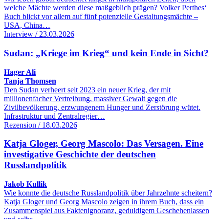
welche Mächte werden diese maßgeblich prägen? Volker Perthes‘
Buch blickt vor allem auf fünf potenzielle Gestaltungsmächte –
USA, China…
Interview / 23.03.2026
Sudan: „Kriege im Krieg“ und kein Ende in Sicht?
Hager Ali
Tanja Thomsen
Den Sudan verheert seit 2023 ein neuer Krieg, der mit
millionenfacher Vertreibung, massiver Gewalt gegen die
Zivilbevölkerung, erzwungenem Hunger und Zerstörung wütet.
Infrastruktur und Zentralregier…
Rezension / 18.03.2026
Katja Gloger, Georg Mascolo: Das Versagen. Eine
investigative Geschichte der deutschen
Russlandpolitik
Jakob Kullik
Wie konnte die deutsche Russlandpolitik über Jahrzehnte scheitern?
Katja Gloger und Georg Mascolo zeigen in ihrem Buch, dass ein
Zusammenspiel aus Faktenignoranz, geduldigem Geschehenlassen