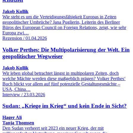
Jakob Kullik
Wie steht es um die Verteidigungsfähigkeit Europas in Zeiten
geopolitischer Umbrüche? Jana Puglierin, Leiterin des Berliner
Büros des European Council on Foreign Relations, zeigt, wie sehr
Europa zwi…
Rezension / 01.04.2026
Volker Perthes: Die Multipolarisierung der Welt. Ein
geopolitischer Wegweiser
Jakob Kullik
Wir leben global betrachtet längst in multipolaren Zeiten, doch
welche Mächte werden diese maßgeblich prägen? Volker Perthes‘
Buch blickt vor allem auf fünf potenzielle Gestaltungsmächte –
USA, China…
Interview / 23.03.2026
Sudan: „Kriege im Krieg“ und kein Ende in Sicht?
Hager Ali
Tanja Thomsen
Den Sudan verheert seit 2023 ein neuer Krieg, der mit