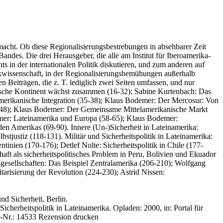
macht. Ob diese Regionalisierungsbestrebungen in absehbarer Zeit
andes. Die drei Herausgeber, die alle am Institut für Iberoamerika-
s in der internationalen Politik diskutieren, und zum anderen auf
tikwissenschaft, in der Regionalisierungsbemühungen außerhalb
Beiträgen, die z. T. lediglich zwei Seiten umfassen, und nur
anische Kontinent wächst zusammen (16-32); Sabine Kurtenbach: Das
amerikanische Integration (35-38); Klaus Bodemer: Der Mercosur: Von
5-48); Klaus Bodemer: Der Gemeinsame Mittelamerikanische Markt
emer: Lateinamerika und Europa (58-65); Klaus Bodemer:
den Amerikas (69-90). Innere (Un-)Sicherheit in Lateinamerika:
tjustiz (118-131). Militär und Sicherheitspolitik in Lateinamerika:
inien (170-176); Detlef Nolte: Sicherheitspolitik in Chile (177-
aft als sicherheitspolitisches Problem in Peru, Bolivien und Ekuador
sgesellschaften: Das Beispiel Zentralamerika (206-210); Wolfgang
tarisierung der Revolution (224-230); Astrid Nissen:
und Sicherheit, Berlin.
Sicherheitspolitik in Lateinamerika. Opladen: 2000, in: Portal für
-Nr.: 14533
Rezension drucken