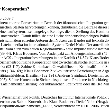
r Kooperation?
0-2509-7
inent enorme Fortschritte im Bereich der ökonomischen Integration ge
nischen Staaten hervorbringen können, diskutieren die Beiträge dieses B
en auf systematisch angelegte Beiträge, die die Stellung des Kontinent
re untersuchen. Damit füllen sie eine Lücke der deutschsprachigen Poli
 schmälern einzelne Autoren den Nutzen des Bandes mit lexikalischen 
t: Lateinamerika im internationalen System: Detlef Nolte: Der amerik
olte: Vom alten zum neuen Regionalismus - neue Impulse für die latein
ft? (39-44); Klaus Bodemer: Vom Andenpakt zur Andengemeinschaft (4
ur ACS - Integrationsbestrebungen in der Karibik (51-57); Klaus Bod
icherheitspolitische Kooperation und zwischenstaatliche Konflikte in 
ka (93-117); Sabine Kurtenbach: Gewaltdiffusion, Kriminalität und Selbs
ärs (134-169); Klaus Bodemer: Zivil-militärische Beziehungen in Argent
ätigungsfeldern: Brasilien (182-191); Andreas Steinhauf: Drogenwirtsch
205); Sabine Kurtenbach: Sicherheitspolitische Probleme in Nachkrieg
"Lateinamerikanisierung" der kubanischen Streitkräfte oder die (Re)Mili
 Wissenschaft und Politik, Deutsches Institut für Internationale Politik 
nsion zu: Sabine Kurtenbach / Klaus Bodemer / Detlef Nolte
(Hrsg.): 
eitspolitik-in-lateinamerika_14533, veröffentlicht am 01.01.2006.
Buch