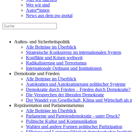
Wer wir sind
Autor*innen
News aus dem pw-portal
Außen- und Sicherheitspolitik
Alle Beiträge im Überblick
Strategische Konkurrenz im internationalen System
Konflikte und Krisen weltweit
Radikalisierung und Terrorismus
Internationale Ordnung und Institutionen
Demokratie und Frieden
Alle Beiträge im Überblick
Autokratien und Autokratisierung politischer Systeme
Demokratie durch Frieden – Frieden durch Demokratie?
Die Versprechen der liberalen Demokratie
Der Wandel von Gesellschaft, Klima und Wirtschaft als 
Repräsentation und Parlamentarismus
Alle Beiträge im Überblick
Parlamente und Parteiendemokratie - unter Druck?
Politische Kultur und Kommunikation
Wahlen und andere Formen politischer Partizipation
Effizienz und Leistungsfähigkeit demokratischer Institut