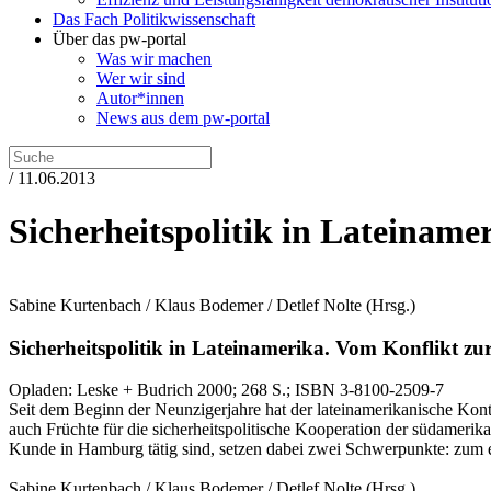
Das Fach Politikwissenschaft
Über das pw-portal
Was wir machen
Wer wir sind
Autor*innen
News aus dem pw-portal
/ 11.06.2013
Sicherheitspolitik in Lateiname
Sabine Kurtenbach / Klaus Bodemer / Detlef Nolte
(Hrsg.)
Sicherheitspolitik in Lateinamerika.
Vom Konflikt zu
Opladen:
Leske + Budrich
2000
; 268 S.
; ISBN 3-8100-2509-7
Seit dem Beginn der Neunzigerjahre hat der lateinamerikanische Kont
auch Früchte für die sicherheitspolitische Kooperation der südamerika
Kunde in Hamburg tätig sind, setzen dabei zwei Schwerpunkte: zum ei
Sabine Kurtenbach / Klaus Bodemer / Detlef Nolte
(Hrsg.)