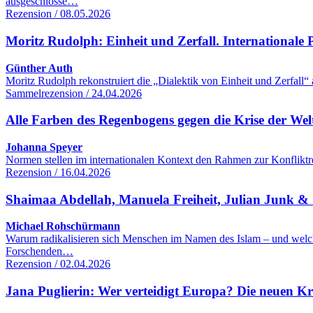
ausgeschlosse…
Rezension / 08.05.2026
Moritz Rudolph: Einheit und Zerfall. Internationale Po
Günther Auth
Moritz Rudolph rekonstruiert die „Dialektik von Einheit und Zerfall“
Sammelrezension / 24.04.2026
Alle Farben des Regenbogens gegen die Krise der We
Johanna Speyer
Normen stellen im internationalen Kontext den Rahmen zur Konfliktre
Rezension / 16.04.2026
Shaimaa Abdellah, Manuela Freiheit, Julian Junk & S
Michael Rohschürmann
Warum radikalisieren sich Menschen im Namen des Islam – und welc
Forschenden…
Rezension / 02.04.2026
Jana Puglierin: Wer verteidigt Europa? Die neuen K