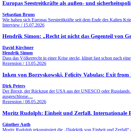
Europas Seestreitkräfte als außen- und sicherheitspol
Sebastian Bruns
Wie haben sich Europas Seestreitkräfte seit dem Ende des Kalten Kr
Interview / 15.07.2026
Hendrik Simon: „Recht ist nicht das Gegenteil von G
David Kirchner
Hendrik Simon
Dass das Völkerrecht in einer Krise steckt, klingt fast schon nach 
Rezension / 13.05.2026
Inken von Borzyskowski, Felicity Vabulas: Exit from 
Dirk Peters
Der Brexit, der Rückzug der USA aus der UNESCO oder Russlands Aus
ausgeschlosse…
Rezension / 08.05.2026
Moritz Rudolph: Einheit und Zerfall. Internationale Po
Günther Auth
Moritz Rudolph rekonstruiert die „Dialektik von Einheit und Zerfall“