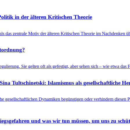
litik in der älteren Kritischen Theorie
 als das zentrale Motiv der älteren Kritischen Theorie im Nachdenken üb
ltordnung?
gulierung. Sie gelten oft als gefestigt, aber sehen sich – wie etwa d
ina Tultschinetski: Islamismus als gesellschaftliche 
he gesellschaftlichen Dynamiken begünstigen oder verhindern diesen
riegsgefahren und was wir tun müssen, um uns zu schü