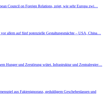
ropean Council on Foreign Relations, zeigt, wie sehr Europa zwi…
kt vor allem auf fünf potenzielle Gestaltungsmächte – USA, China…
enem Hunger und Zerstörung wütet. Infrastruktur und Zentralregier…
ammenspiel aus Faktenignoranz, geduldigem Geschehenlassen und