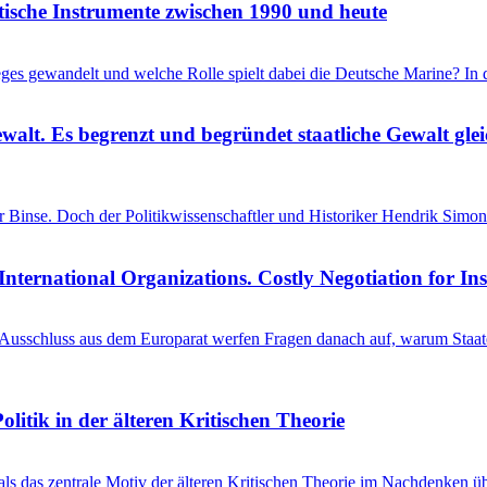
itische Instrumente zwischen 1990 und heute
ieges gewandelt und welche Rolle spielt dabei die Deutsche Marine? I
ewalt. Es begrenzt und begründet staatliche Gewalt gl
einer Binse. Doch der Politikwissenschaftler und Historiker Hendrik S
International Organizations. Costly Negotiation for In
schluss aus dem Europarat werfen Fragen danach auf, warum Staaten 
litik in der älteren Kritischen Theorie
 als das zentrale Motiv der älteren Kritischen Theorie im Nachdenken üb