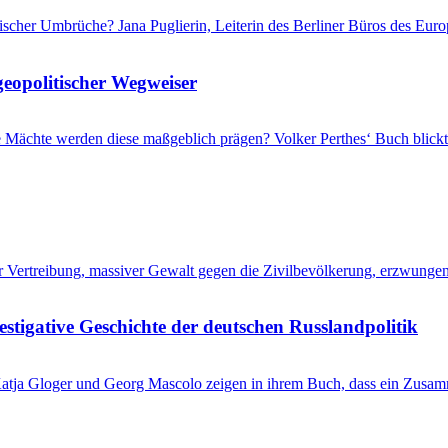
itischer Umbrüche? Jana Puglierin, Leiterin des Berliner Büros des Eu
geopolitischer Wegweiser
che Mächte werden diese maßgeblich prägen? Volker Perthes‘ Buch blic
her Vertreibung, massiver Gewalt gegen die Zivilbevölkerung, erzwung
stigative Geschichte der deutschen Russlandpolitik
? Katja Gloger und Georg Mascolo zeigen in ihrem Buch, dass ein Zus