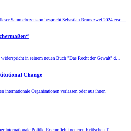
n dieser Sammelrezension bespricht Sebastian Bruns zwei 2024 ersc…
eichermaßen“
imon widerspricht in seinem neuen Buch "Das Recht der Gewalt" d…
stitutional Change
internationale Organisationen verlassen oder aus ihnen
er internationale Politik. Er empfiehlt neueren Kritischen T…