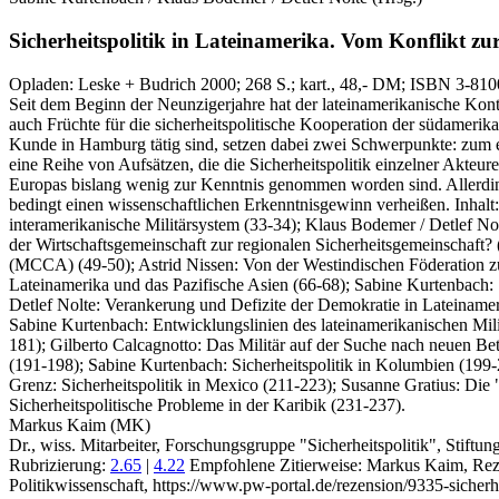
Sicherheitspolitik in Lateinamerika.
Vom Konflikt zu
Opladen:
Leske + Budrich
2000
; 268 S.
; kart., 48,- DM
; ISBN 3-810
Seit dem Beginn der Neunzigerjahre hat der lateinamerikanische Kont
auch Früchte für die sicherheitspolitische Kooperation der südamerika
Kunde in Hamburg tätig sind, setzen dabei zwei Schwerpunkte: zum ein
eine Reihe von Aufsätzen, die die Sicherheitspolitik einzelner Akteu
Europas bislang wenig zur Kenntnis genommen worden sind. Allerdings
bedingt einen wissenschaftlichen Erkenntnisgewinn verheißen. Inhal
interamerikanische Militärsystem (33-34); Klaus Bodemer / Detlef N
der Wirtschaftsgemeinschaft zur regionalen Sicherheitsgemeinscha
(MCCA) (49-50); Astrid Nissen: Von der Westindischen Föderation z
Lateinamerika und das Pazifische Asien (66-68); Sabine Kurtenbach: S
Detlef Nolte: Verankerung und Defizite der Demokratie in Lateinameri
Sabine Kurtenbach: Entwicklungslinien des lateinamerikanischen Milit
181); Gilberto Calcagnotto: Das Militär auf der Suche nach neuen Bet
(191-198); Sabine Kurtenbach: Sicherheitspolitik in Kolumbien (199-
Grenz: Sicherheitspolitik in Mexico (211-223); Susanne Gratius: Die 
Sicherheitspolitische Probleme in der Karibik (231-237).
Markus Kaim (MK)
Dr., wiss. Mitarbeiter, Forschungsgruppe "Sicherheitspolitik", Stiftung
Rubrizierung:
2.65
|
4.22
Empfohlene Zitierweise: Markus Kaim, Reze
Politikwissenschaft, https://www.pw-portal.de/rezension/9335-sicherh