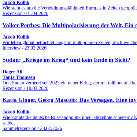
Jakob Kullik
Wie steht es um die Verteidigungsfähigkeit Europas in Zeiten geopol
Rezension / 01.04.2026
Volker Perthes: Die Multipolarisierung der Welt. Ein 
Jakob Kullik
Wir leben global betrachtet längst in multipolaren Zeiten, doch wel
Interview / 23.03.2026
Sudan: „Kriege im Krieg“ und kein Ende in Sicht?
Hager Ali
Tanja Thomsen
Den Sudan verheert seit 2023 ein neuer Krieg, der mit millionenfac
Rezension / 18.03.2026
Katja Gloger, Georg Mascolo: Das Versagen. Eine inve
Jakob Kullik
Wie konnte die deutsche Russlandpolitik über Jahrzehnte scheitern
selbs…
Sammelrezension / 23.07.2026