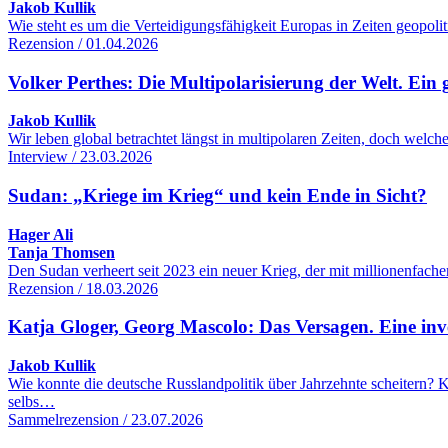
Jakob Kullik
Wie steht es um die Verteidigungsfähigkeit Europas in Zeiten geopol
Rezension / 01.04.2026
Volker Perthes: Die Multipolarisierung der Welt. Ein 
Jakob Kullik
Wir leben global betrachtet längst in multipolaren Zeiten, doch wel
Interview / 23.03.2026
Sudan: „Kriege im Krieg“ und kein Ende in Sicht?
Hager Ali
Tanja Thomsen
Den Sudan verheert seit 2023 ein neuer Krieg, der mit millionenfac
Rezension / 18.03.2026
Katja Gloger, Georg Mascolo: Das Versagen. Eine inve
Jakob Kullik
Wie konnte die deutsche Russlandpolitik über Jahrzehnte scheitern
selbs…
Sammelrezension / 23.07.2026