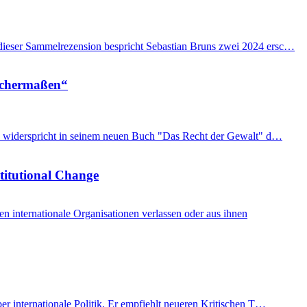
n dieser Sammelrezension bespricht Sebastian Bruns zwei 2024 ersc…
eichermaßen“
imon widerspricht in seinem neuen Buch "Das Recht der Gewalt" d…
stitutional Change
internationale Organisationen verlassen oder aus ihnen
er internationale Politik. Er empfiehlt neueren Kritischen T…