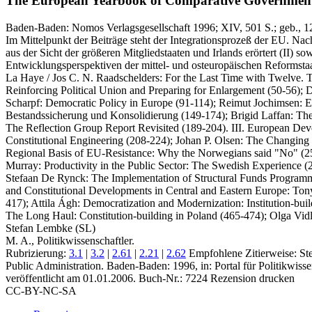
The European Yearbook of Comparative Government 
Baden-Baden:
Nomos Verlagsgesellschaft
1996
; XIV, 501 S.
; geb., 
Im Mittelpunkt der Beiträge steht der Integrationsprozeß der EU. Na
aus der Sicht der größeren Mitgliedstaaten und Irlands erörtert (II) s
Entwicklungsperspektiven der mittel- und osteuropäischen Reformstaa
La Haye / Jos C. N. Raadschelders: For the Last Time with Twelve. 
Reinforcing Political Union and Preparing for Enlargement (50-56); D
Scharpf: Democratic Policy in Europe (91-114); Reimut Jochimsen: E
Bestandssicherung und Konsolidierung (149-174); Brigid Laffan: The
The Reflection Group Report Revisited (189-204). III. European Dev
Constitutional Engineering (208-224); Johan P. Olsen: The Changing 
Regional Basis of EU-Resistance: Why the Norwegians said "No" (25
Murray: Productivity in the Public Sector: The Swedish Experience (
Stefaan De Rynck: The Implementation of Structural Funds Programmes
and Constitutional Developments in Central and Eastern Europe: Tony
417); Attila Ágh: Democratization and Modernization: Institution-b
The Long Haul: Constitution-building in Poland (465-474); Olga Vidl
Stefan Lembke (SL)
M. A., Politikwissenschaftler.
Rubrizierung:
3.1
|
3.2
|
2.61
|
2.21
|
2.62
Empfohlene Zitierweise: St
Public Administration. Baden-Baden: 1996, in: Portal für Politikwi
veröffentlicht am 01.01.2006.
Buch-Nr.: 7224
Rezension drucken
CC-BY-NC-SA