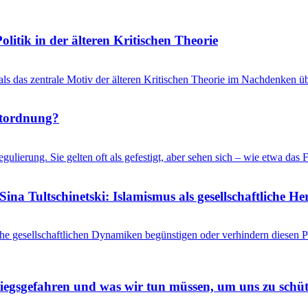
litik in der älteren Kritischen Theorie
 als das zentrale Motiv der älteren Kritischen Theorie im Nachdenken üb
ltordnung?
gulierung. Sie gelten oft als gefestigt, aber sehen sich – wie etwa d
ina Tultschinetski: Islamismus als gesellschaftliche 
he gesellschaftlichen Dynamiken begünstigen oder verhindern diesen
riegsgefahren und was wir tun müssen, um uns zu schü