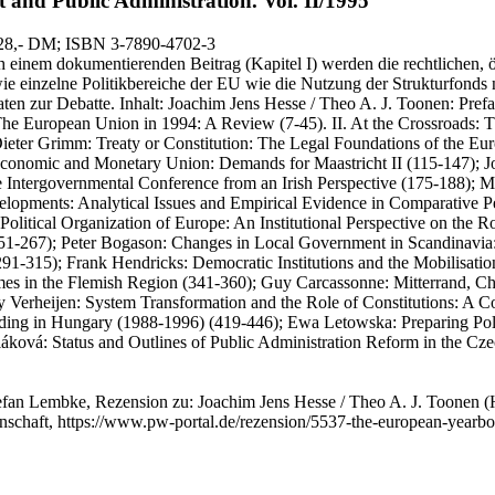
and Public Administration.
Vol. II/1995
128,- DM
; ISBN 3-7890-4702-3
ch einem dokumentierenden Beitrag (Kapitel I) werden die rechtlichen,
owie einzelne Politikbereiche der EU wie die Nutzung der Strukturfonds n
ten zur Debatte. Inhalt: Joachim Jens Hesse / Theo A. J. Toonen: Pref
The European Union in 1994: A Review (7-45). II. At the Crossroads: 
ieter Grimm: Treaty or Constitution: The Legal Foundations of the Eur
conomic and Monetary Union: Demands for Maastricht II (115-147); Joa
 Intergovernmental Conference from an Irish Perspective (175-188); M
elopments: Analytical Issues and Empirical Evidence in Comparative P
Political Organization of Europe: An Institutional Perspective on the
1-267); Peter Bogason: Changes in Local Government in Scandinavia: 
291-315); Frank Hendricks: Democratic Institutions and the Mobilisati
 in the Flemish Region (341-360); Guy Carcassonne: Mitterrand, Chirac
 Verheijen: System Transformation and the Role of Constitutions: A C
uilding in Hungary (1988-1996) (419-446); Ewa Letowska: Preparing P
áková: Status and Outlines of Public Administration Reform in the Cz
efan Lembke, Rezension zu: Joachim Jens Hesse / Theo A. J. Toonen
(
ssenschaft, https://www.pw-portal.de/rezension/5537-the-european-year