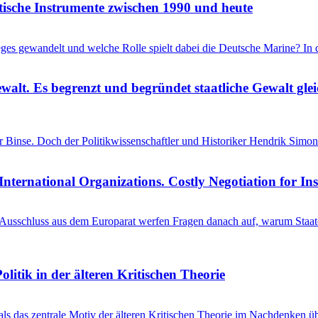
itische Instrumente zwischen 1990 und heute
ieges gewandelt und welche Rolle spielt dabei die Deutsche Marine? I
ewalt. Es begrenzt und begründet staatliche Gewalt gl
einer Binse. Doch der Politikwissenschaftler und Historiker Hendrik S
International Organizations. Costly Negotiation for In
schluss aus dem Europarat werfen Fragen danach auf, warum Staaten 
litik in der älteren Kritischen Theorie
 als das zentrale Motiv der älteren Kritischen Theorie im Nachdenken üb