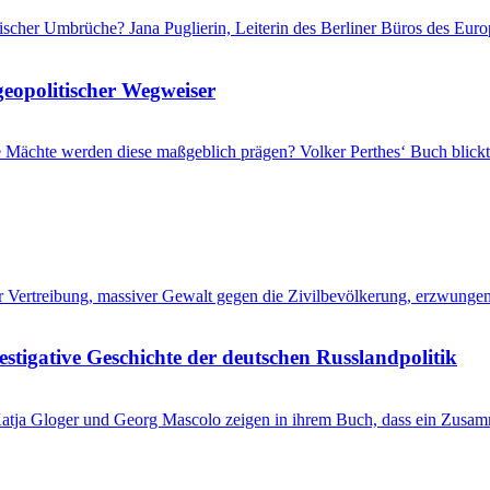
itischer Umbrüche? Jana Puglierin, Leiterin des Berliner Büros des Eu
geopolitischer Wegweiser
che Mächte werden diese maßgeblich prägen? Volker Perthes‘ Buch blic
her Vertreibung, massiver Gewalt gegen die Zivilbevölkerung, erzwung
stigative Geschichte der deutschen Russlandpolitik
? Katja Gloger und Georg Mascolo zeigen in ihrem Buch, dass ein Zus