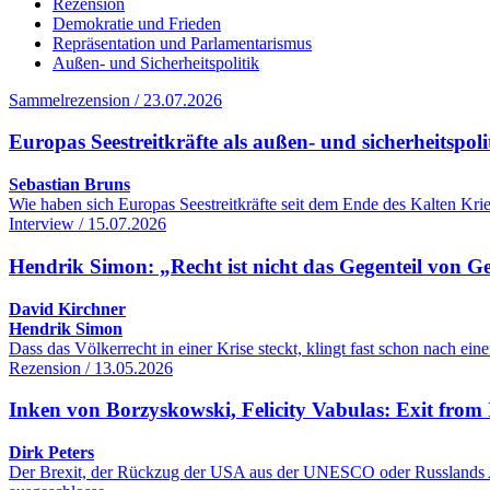
Rezension
Demokratie und Frieden
Repräsentation und Parlamentarismus
Außen- und Sicherheitspolitik
Sammelrezension / 23.07.2026
Europas Seestreitkräfte als außen- und sicherheitspol
Sebastian Bruns
Wie haben sich Europas Seestreitkräfte seit dem Ende des Kalten Kr
Interview / 15.07.2026
Hendrik Simon: „Recht ist nicht das Gegenteil von G
David Kirchner
Hendrik Simon
Dass das Völkerrecht in einer Krise steckt, klingt fast schon nach 
Rezension / 13.05.2026
Inken von Borzyskowski, Felicity Vabulas: Exit from 
Dirk Peters
Der Brexit, der Rückzug der USA aus der UNESCO oder Russlands Aus