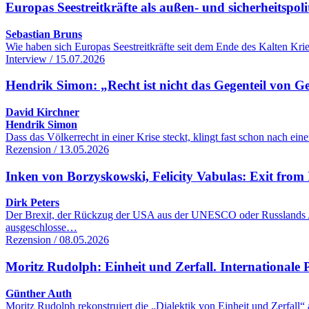
Europas Seestreitkräfte als außen- und sicherheitspol
Sebastian Bruns
Wie haben sich Europas Seestreitkräfte seit dem Ende des Kalten Kr
Interview / 15.07.2026
Hendrik Simon: „Recht ist nicht das Gegenteil von G
David Kirchner
Hendrik Simon
Dass das Völkerrecht in einer Krise steckt, klingt fast schon nach 
Rezension / 13.05.2026
Inken von Borzyskowski, Felicity Vabulas: Exit from 
Dirk Peters
Der Brexit, der Rückzug der USA aus der UNESCO oder Russlands Aus
ausgeschlosse…
Rezension / 08.05.2026
Moritz Rudolph: Einheit und Zerfall. Internationale Po
Günther Auth
Moritz Rudolph rekonstruiert die „Dialektik von Einheit und Zerfall“