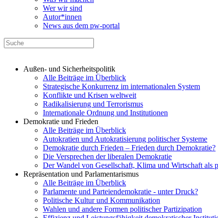
Wer wir sind
Autor*innen
News aus dem pw-portal
Außen- und Sicherheitspolitik
Alle Beiträge im Überblick
Strategische Konkurrenz im internationalen System
Konflikte und Krisen weltweit
Radikalisierung und Terrorismus
Internationale Ordnung und Institutionen
Demokratie und Frieden
Alle Beiträge im Überblick
Autokratien und Autokratisierung politischer Systeme
Demokratie durch Frieden – Frieden durch Demokratie?
Die Versprechen der liberalen Demokratie
Der Wandel von Gesellschaft, Klima und Wirtschaft als 
Repräsentation und Parlamentarismus
Alle Beiträge im Überblick
Parlamente und Parteiendemokratie - unter Druck?
Politische Kultur und Kommunikation
Wahlen und andere Formen politischer Partizipation
Effizienz und Leistungsfähigkeit demokratischer Institut