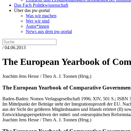
Das Fach Politikwissenschaft
Über das pw-portal
Was wir machen
Wer wir sind
Autor*innen
News aus dem pw-portal
/ 04.06.2013
The European Yearbook of Com
Joachim Jens Hesse / Theo A. J. Toonen
(Hrsg.)
The European Yearbook of Comparative Government 
Baden-Baden:
Nomos Verlagsgesellschaft
1996
; XIV, 501 S.
; ISBN 
Im Mittelpunkt der Beiträge steht der Integrationsprozeß der EU. Na
aus der Sicht der größeren Mitgliedstaaten und Irlands erörtert (II) s
Entwicklungsperspektiven der mittel- und osteuropäischen Reformstaat
Joachim Jens Hesse / Theo A. J. Toonen
(Hrsg.)