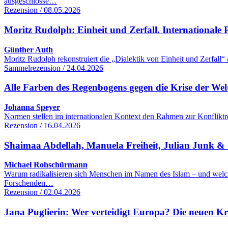
ausgeschlosse…
Rezension / 08.05.2026
Moritz Rudolph: Einheit und Zerfall. Internationale Po
Günther Auth
Moritz Rudolph rekonstruiert die „Dialektik von Einheit und Zerfall“
Sammelrezension / 24.04.2026
Alle Farben des Regenbogens gegen die Krise der We
Johanna Speyer
Normen stellen im internationalen Kontext den Rahmen zur Konfliktre
Rezension / 16.04.2026
Shaimaa Abdellah, Manuela Freiheit, Julian Junk & S
Michael Rohschürmann
Warum radikalisieren sich Menschen im Namen des Islam – und welc
Forschenden…
Rezension / 02.04.2026
Jana Puglierin: Wer verteidigt Europa? Die neuen K