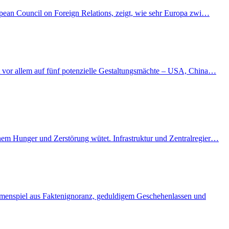
ropean Council on Foreign Relations, zeigt, wie sehr Europa zwi…
kt vor allem auf fünf potenzielle Gestaltungsmächte – USA, China…
enem Hunger und Zerstörung wütet. Infrastruktur und Zentralregier…
ammenspiel aus Faktenignoranz, geduldigem Geschehenlassen und