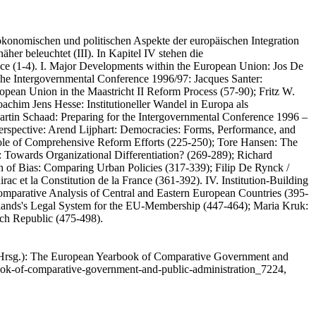
 ökonomischen und politischen Aspekte der europäischen Integration
äher beleuchtet (III). In Kapitel IV stehen die
ace (1-4). I. Major Developments within the European Union: Jos De
The Intergovernmental Conference 1996/97: Jacques Santer:
opean Union in the Maastricht II Reform Process (57-90); Fritz W.
chim Jens Hesse: Institutioneller Wandel in Europa als
artin Schaad: Preparing for the Intergovernmental Conference 1996 –
erspective: Arend Lijphart: Democracies: Forms, Performance, and
 Role of Comprehensive Reform Efforts (225-250); Tore Hansen: The
Towards Organizational Differentiation? (269-289); Richard
on of Bias: Comparing Urban Policies (317-339); Filip De Rynck /
 et la Constitution de la France (361-392). IV. Institution-Building
omparative Analysis of Central and Eastern European Countries (395-
olands's Legal System for the EU-Membership (447-464); Maria Kruk:
ech Republic (475-498).
Hrsg.): The European Yearbook of Comparative Government and
book-of-comparative-government-and-public-administration_7224,