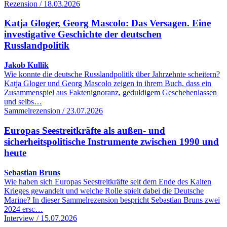
Rezension / 18.03.2026
Katja Gloger, Georg Mascolo: Das Versagen. Eine
investigative Geschichte der deutschen
Russlandpolitik
Jakob Kullik
Wie konnte die deutsche Russlandpolitik über Jahrzehnte scheitern?
Katja Gloger und Georg Mascolo zeigen in ihrem Buch, dass ein
Zusammenspiel aus Faktenignoranz, geduldigem Geschehenlassen
und selbs…
Sammelrezension / 23.07.2026
Europas Seestreitkräfte als außen- und
sicherheitspolitische Instrumente zwischen 1990 und
heute
Sebastian Bruns
Wie haben sich Europas Seestreitkräfte seit dem Ende des Kalten
Krieges gewandelt und welche Rolle spielt dabei die Deutsche
Marine? In dieser Sammelrezension bespricht Sebastian Bruns zwei
2024 ersc…
Interview / 15.07.2026