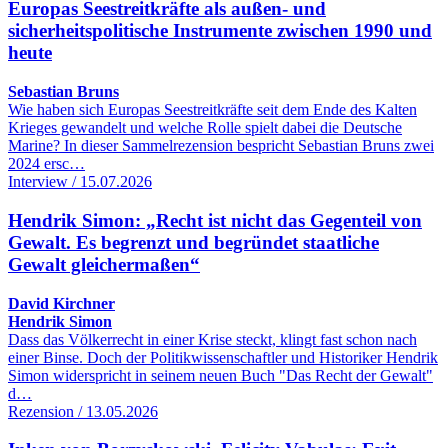
Europas Seestreitkräfte als außen- und
sicherheitspolitische Instrumente zwischen 1990 und
heute
Sebastian Bruns
Wie haben sich Europas Seestreitkräfte seit dem Ende des Kalten
Krieges gewandelt und welche Rolle spielt dabei die Deutsche
Marine? In dieser Sammelrezension bespricht Sebastian Bruns zwei
2024 ersc…
Interview / 15.07.2026
Hendrik Simon: „Recht ist nicht das Gegenteil von
Gewalt. Es begrenzt und begründet staatliche
Gewalt gleichermaßen“
David Kirchner
Hendrik Simon
Dass das Völkerrecht in einer Krise steckt, klingt fast schon nach
einer Binse. Doch der Politikwissenschaftler und Historiker Hendrik
Simon widerspricht in seinem neuen Buch "Das Recht der Gewalt"
d…
Rezension / 13.05.2026