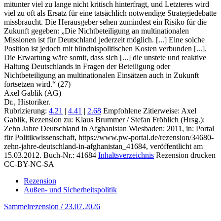
mitunter viel zu lange nicht kritisch hinterfragt, und Letzteres wird
viel zu oft als Ersatz für eine tatsächlich notwendige Strategiedebatte
missbraucht. Die Herausgeber sehen zumindest ein Risiko für die
Zukunft gegeben: „Die Nichtbeteiligung an multinationalen
Missionen ist für Deutschland jederzeit möglich. [...] Eine solche
Position ist jedoch mit bündnispolitischen Kosten verbunden [...].
Die Erwartung wäre somit, dass sich [...] die unstete und reaktive
Haltung Deutschlands in Fragen der Beteiligung oder
Nichtbeteiligung an multinationalen Einsätzen auch in Zukunft
fortsetzen wird.“ (27)
Axel Gablik (AG)
Dr., Historiker.
Rubrizierung:
4.21
|
4.41
|
2.68
Empfohlene Zitierweise: Axel
Gablik, Rezension zu: Klaus Brummer / Stefan Fröhlich
(Hrsg.):
Zehn Jahre Deutschland in Afghanistan Wiesbaden: 2011, in: Portal
für Politikwissenschaft, https://www.pw-portal.de/rezension/34680-
zehn-jahre-deutschland-in-afghanistan_41684, veröffentlicht am
15.03.2012.
Buch-Nr.: 41684
Inhaltsverzeichnis
Rezension drucken
CC-BY-NC-SA
Rezension
Außen- und Sicherheitspolitik
Sammelrezension / 23.07.2026