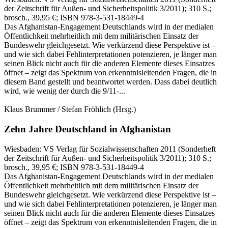
der Zeitschrift für Außen- und Sicherheitspolitik 3/2011)
; 310 S.
;
brosch., 39,95 €
; ISBN 978-3-531-18449-4
Das Afghanistan-Engagement Deutschlands wird in der medialen
Öffentlichkeit mehrheitlich mit dem militärischen Einsatz der
Bundeswehr gleichgesetzt. Wie verkürzend diese Perspektive ist –
und wie sich dabei Fehlinterpretationen potenzieren, je länger man
seinen Blick nicht auch für die anderen Elemente dieses Einsatzes
öffnet – zeigt das Spektrum von erkenntnisleitenden Fragen, die in
diesem Band gestellt und beantwortet werden. Dass dabei deutlich
wird, wie wenig der durch die 9/11-...
Klaus Brummer / Stefan Fröhlich
(Hrsg.)
Zehn Jahre Deutschland in Afghanistan
Wiesbaden:
VS Verlag für Sozialwissenschaften
2011
(Sonderheft
der Zeitschrift für Außen- und Sicherheitspolitik 3/2011)
; 310 S.
;
brosch., 39,95 €
; ISBN 978-3-531-18449-4
Das Afghanistan-Engagement Deutschlands wird in der medialen
Öffentlichkeit mehrheitlich mit dem militärischen Einsatz der
Bundeswehr gleichgesetzt. Wie verkürzend diese Perspektive ist –
und wie sich dabei Fehlinterpretationen potenzieren, je länger man
seinen Blick nicht auch für die anderen Elemente dieses Einsatzes
öffnet – zeigt das Spektrum von erkenntnisleitenden Fragen, die in