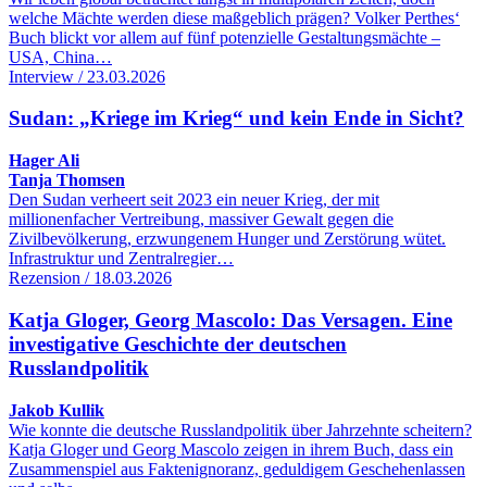
welche Mächte werden diese maßgeblich prägen? Volker Perthes‘
Buch blickt vor allem auf fünf potenzielle Gestaltungsmächte –
USA, China…
Interview / 23.03.2026
Sudan: „Kriege im Krieg“ und kein Ende in Sicht?
Hager Ali
Tanja Thomsen
Den Sudan verheert seit 2023 ein neuer Krieg, der mit
millionenfacher Vertreibung, massiver Gewalt gegen die
Zivilbevölkerung, erzwungenem Hunger und Zerstörung wütet.
Infrastruktur und Zentralregier…
Rezension / 18.03.2026
Katja Gloger, Georg Mascolo: Das Versagen. Eine
investigative Geschichte der deutschen
Russlandpolitik
Jakob Kullik
Wie konnte die deutsche Russlandpolitik über Jahrzehnte scheitern?
Katja Gloger und Georg Mascolo zeigen in ihrem Buch, dass ein
Zusammenspiel aus Faktenignoranz, geduldigem Geschehenlassen