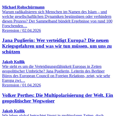
Michael Rohschürmann
Warum radikalisieren sich Menschen im Namen des Islam – und
welche gesellschaftlichen Dynamiken begünstigen oder verhindern
diesen Prozess? Der Sammelband bündelt Ergebnisse von rund 100
Forschenden…
Rezension / 02.04.2026
Jana Puglierin: Wer verteidigt Europa? Die neuen
Kriegsgefahren und was wir tun müssen, um uns zu
schützen
Jakob Kullik
Wie steht es um die Verteidigungsfähigkeit Europas in Zeiten
geopolitischer Umbrüche? Jana Puglierin, Leiterin des Berliner
Büros des European Council on Foreign Relations, zeigt, wie sehr
Europa zwi…
Rezension / 01.04.2026
Volker Perthes: Die Multipolarisierung der Welt. Ein
geopolitischer Wegweiser
Jakob Kullik
Wir leben global betrachtet längst in multipolaren Zeiten, doch