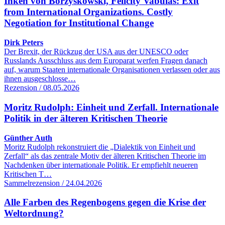
Inken von Borzyskowski, Felicity Vabulas: Exit
from International Organizations. Costly
Negotiation for Institutional Change
Dirk Peters
Der Brexit, der Rückzug der USA aus der UNESCO oder
Russlands Ausschluss aus dem Europarat werfen Fragen danach
auf, warum Staaten internationale Organisationen verlassen oder aus
ihnen ausgeschlosse…
Rezension / 08.05.2026
Moritz Rudolph: Einheit und Zerfall. Internationale
Politik in der älteren Kritischen Theorie
Günther Auth
Moritz Rudolph rekonstruiert die „Dialektik von Einheit und
Zerfall“ als das zentrale Motiv der älteren Kritischen Theorie im
Nachdenken über internationale Politik. Er empfiehlt neueren
Kritischen T…
Sammelrezension / 24.04.2026
Alle Farben des Regenbogens gegen die Krise der
Weltordnung?