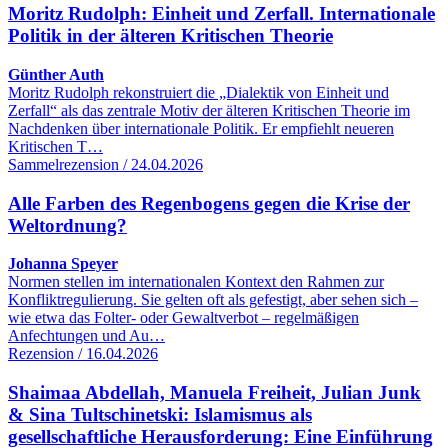
Moritz Rudolph: Einheit und Zerfall. Internationale
Politik in der älteren Kritischen Theorie
Günther Auth
Moritz Rudolph rekonstruiert die „Dialektik von Einheit und
Zerfall“ als das zentrale Motiv der älteren Kritischen Theorie im
Nachdenken über internationale Politik. Er empfiehlt neueren
Kritischen T…
Sammelrezension / 24.04.2026
Alle Farben des Regenbogens gegen die Krise der
Weltordnung?
Johanna Speyer
Normen stellen im internationalen Kontext den Rahmen zur
Konfliktregulierung. Sie gelten oft als gefestigt, aber sehen sich –
wie etwa das Folter- oder Gewaltverbot – regelmäßigen
Anfechtungen und Au…
Rezension / 16.04.2026
Shaimaa Abdellah, Manuela Freiheit, Julian Junk
& Sina Tultschinetski: Islamismus als
gesellschaftliche Herausforderung: Eine Einführung