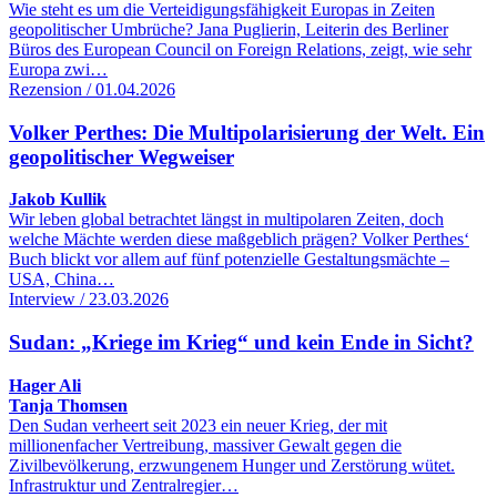
Wie steht es um die Verteidigungsfähigkeit Europas in Zeiten
geopolitischer Umbrüche? Jana Puglierin, Leiterin des Berliner
Büros des European Council on Foreign Relations, zeigt, wie sehr
Europa zwi…
Rezension / 01.04.2026
Volker Perthes: Die Multipolarisierung der Welt. Ein
geopolitischer Wegweiser
Jakob Kullik
Wir leben global betrachtet längst in multipolaren Zeiten, doch
welche Mächte werden diese maßgeblich prägen? Volker Perthes‘
Buch blickt vor allem auf fünf potenzielle Gestaltungsmächte –
USA, China…
Interview / 23.03.2026
Sudan: „Kriege im Krieg“ und kein Ende in Sicht?
Hager Ali
Tanja Thomsen
Den Sudan verheert seit 2023 ein neuer Krieg, der mit
millionenfacher Vertreibung, massiver Gewalt gegen die
Zivilbevölkerung, erzwungenem Hunger und Zerstörung wütet.
Infrastruktur und Zentralregier…