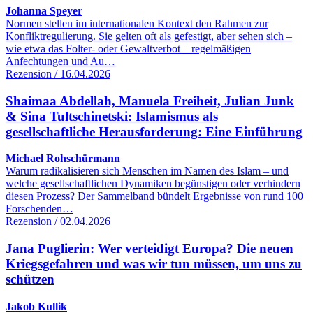
Johanna Speyer
Normen stellen im internationalen Kontext den Rahmen zur
Konfliktregulierung. Sie gelten oft als gefestigt, aber sehen sich –
wie etwa das Folter- oder Gewaltverbot – regelmäßigen
Anfechtungen und Au…
Rezension / 16.04.2026
Shaimaa Abdellah, Manuela Freiheit, Julian Junk
& Sina Tultschinetski: Islamismus als
gesellschaftliche Herausforderung: Eine Einführung
Michael Rohschürmann
Warum radikalisieren sich Menschen im Namen des Islam – und
welche gesellschaftlichen Dynamiken begünstigen oder verhindern
diesen Prozess? Der Sammelband bündelt Ergebnisse von rund 100
Forschenden…
Rezension / 02.04.2026
Jana Puglierin: Wer verteidigt Europa? Die neuen
Kriegsgefahren und was wir tun müssen, um uns zu
schützen
Jakob Kullik