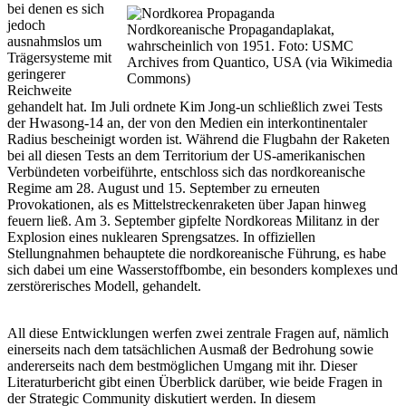
bei denen es sich
jedoch
Nordkoreanische Propagandaplakat,
ausnahmslos um
wahrscheinlich von 1951. Foto: USMC
Trägersysteme mit
Archives from Quantico, USA (via Wikimedia
geringerer
Commons)
Reichweite
gehandelt hat. Im Juli ordnete Kim Jong-un schließlich zwei Tests
der Hwasong-14 an, der von den Medien ein interkontinentaler
Radius bescheinigt worden ist. Während die Flugbahn der Raketen
bei all diesen Tests an dem Territorium der US-amerikanischen
Verbündeten vorbeiführte, entschloss sich das nordkoreanische
Regime am 28. August und 15. September zu erneuten
Provokationen, als es Mittelstreckenraketen über Japan hinweg
feuern ließ. Am 3. September gipfelte Nordkoreas Militanz in der
Explosion eines nuklearen Sprengsatzes. In offiziellen
Stellungnahmen behauptete die nordkoreanische Führung, es habe
sich dabei um eine Wasserstoffbombe, ein besonders komplexes und
zerstörerisches Modell, gehandelt.
All diese Entwicklungen werfen zwei zentrale Fragen auf, nämlich
einerseits nach dem tatsächlichen Ausmaß der Bedrohung sowie
andererseits nach dem bestmöglichen Umgang mit ihr. Dieser
Literaturbericht gibt einen Überblick darüber, wie beide Fragen in
der Strategic Community diskutiert werden. In diesem