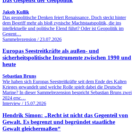
Das Gespenst der Geopolitik
Jakob Kullik
Das geopolitische Denken feiert Renaissance. Doch steckt hinter
dem Begriff mehr als bloß zynische Machtstaatspolitik, die ins
intellektuelle und politische Elend führt? Oder ist Geopolitik im
Gegent…
Sammelrezension / 23.07.2026
Europas Seestreitkräfte als außen- und
sicherheitspolitische Instrumente zwischen 1990 und
heute
Sebastian Bruns
Wie haben sich Europas Seestreitkräfte seit dem Ende des Kalten
Krieges gewandelt und welche Rolle spielt dabei die Deutsche
Marine? In dieser Sammelrezension bespricht Sebastian Bruns zwei
2024 ersc…
Interview / 15.07.2026
Hendrik Simon: „Recht ist nicht das Gegenteil von
Gewalt. Es begrenzt und begründet staatliche
Gewalt gleichermaßen“