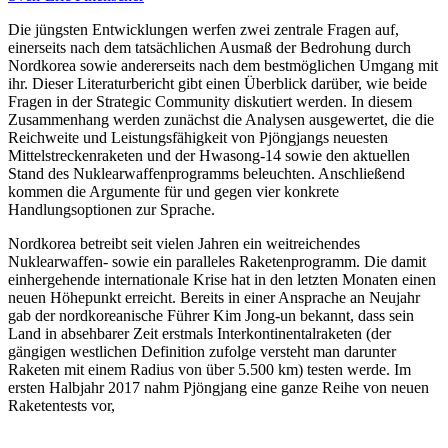
Die jüngsten Entwicklungen werfen zwei zentrale Fragen auf,
einerseits nach dem tatsächlichen Ausmaß der Bedrohung durch
Nordkorea sowie andererseits nach dem bestmöglichen Umgang mit
ihr. Dieser Literaturbericht gibt einen Überblick darüber, wie beide
Fragen in der Strategic Community diskutiert werden. In diesem
Zusammenhang werden zunächst die Analysen ausgewertet, die die
Reichweite und Leistungsfähigkeit von Pjöngjangs neuesten
Mittelstreckenraketen und der Hwasong-14 sowie den aktuellen
Stand des Nuklearwaffenprogramms beleuchten. Anschließend
kommen die Argumente für und gegen vier konkrete
Handlungsoptionen zur Sprache.
Nordkorea betreibt seit vielen Jahren ein weitreichendes
Nuklearwaffen- sowie ein paralleles Raketenprogramm. Die damit
einhergehende internationale Krise hat in den letzten Monaten einen
neuen Höhepunkt erreicht. Bereits in einer Ansprache an Neujahr
gab der nordkoreanische Führer Kim Jong-un bekannt, dass sein
Land in absehbarer Zeit erstmals Interkontinentalraketen (der
gängigen westlichen Definition zufolge versteht man darunter
Raketen mit einem Radius von über 5.500 km) testen werde. Im
ersten Halbjahr 2017 nahm Pjöngjang eine ganze Reihe von neuen
Raketentests vor,