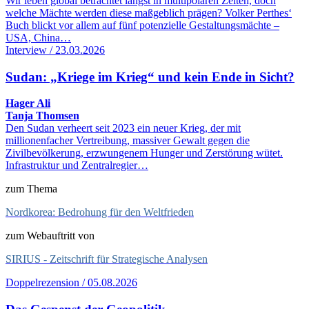
Wir leben global betrachtet längst in multipolaren Zeiten, doch
welche Mächte werden diese maßgeblich prägen? Volker Perthes‘
Buch blickt vor allem auf fünf potenzielle Gestaltungsmächte –
USA, China…
Interview / 23.03.2026
Sudan: „Kriege im Krieg“ und kein Ende in Sicht?
Hager Ali
Tanja Thomsen
Den Sudan verheert seit 2023 ein neuer Krieg, der mit
millionenfacher Vertreibung, massiver Gewalt gegen die
Zivilbevölkerung, erzwungenem Hunger und Zerstörung wütet.
Infrastruktur und Zentralregier…
zum Thema
Nordkorea: Bedrohung für den Weltfrieden
zum Webauftritt von
SIRIUS - Zeitschrift für Strategische Analysen
Doppelrezension / 05.08.2026