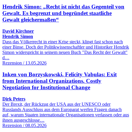
Hendrik Simon: „Recht ist nicht das Gegenteil von
Gewalt. Es begrenzt und begründet staatliche
Gewalt gleichermaßen“
David Kirchner
Hendrik Simon
Dass das Völkerrecht in einer Krise steckt, klingt fast schon nach
einer Binse. Doch der Politikwissenschaftler und Historiker Hendrik
Simon widerspricht in seinem neuen Buch "Das Recht der Gewalt"
d…
Rezension / 13.05.2026
Inken von Borzyskowski, Felicity Vabulas: Exit
from International Organizations. Costly
Negotiation for Institutional Change
Dirk Peters
Der Brexit, der Rückzug der USA aus der UNESCO oder
Russlands Ausschluss aus dem Europarat werfen Fragen danach
auf, warum Staaten internationale Organisationen verlassen oder aus
ihnen ausgeschlosse…
Rezension / 08.05.2026