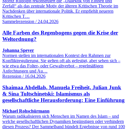
Moritz Rudolph rekonstruiert die „Dialektik von Einheit und
Zerfall“ als das zentrale Motiv der älteren Kritischen Theorie im
Nachdenken über internationale Politik. Er empfiehlt neueren
Kritischen T…
Sammelrezension / 24.04.2026
Alle Farben des Regenbogens gegen die Krise der
Weltordnung?
Johanna Speyer
Normen stellen im internationalen Kontext den Rahmen zur
Konfliktregulierung. Sie gelten oft als gefestigt, aber sehen sich –
wie etwa das Folter- oder Gewaltverbot – regelmäßigen
Anfechtungen und Au…
Rezension / 16.04.2026
Shaimaa Abdellah, Manuela Freiheit, Julian Junk
& Sina Tultschinetski: Islamismus als
gesellschaftliche Herausforderung: Eine Einführung
Michael Rohschürmann
Warum radikalisieren sich Menschen im Namen des Islam – und
welche gesellschaftlichen Dynamiken begünstigen oder verhindern
diesen Prozess? Der Sammelband bündelt Ergebnisse von rund 100