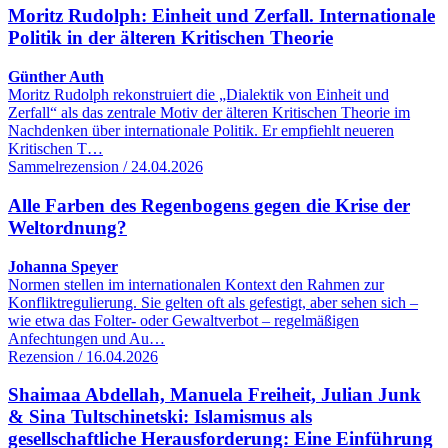
Moritz Rudolph: Einheit und Zerfall. Internationale
Politik in der älteren Kritischen Theorie
Günther Auth
Moritz Rudolph rekonstruiert die „Dialektik von Einheit und
Zerfall“ als das zentrale Motiv der älteren Kritischen Theorie im
Nachdenken über internationale Politik. Er empfiehlt neueren
Kritischen T…
Sammelrezension / 24.04.2026
Alle Farben des Regenbogens gegen die Krise der
Weltordnung?
Johanna Speyer
Normen stellen im internationalen Kontext den Rahmen zur
Konfliktregulierung. Sie gelten oft als gefestigt, aber sehen sich –
wie etwa das Folter- oder Gewaltverbot – regelmäßigen
Anfechtungen und Au…
Rezension / 16.04.2026
Shaimaa Abdellah, Manuela Freiheit, Julian Junk
& Sina Tultschinetski: Islamismus als
gesellschaftliche Herausforderung: Eine Einführung