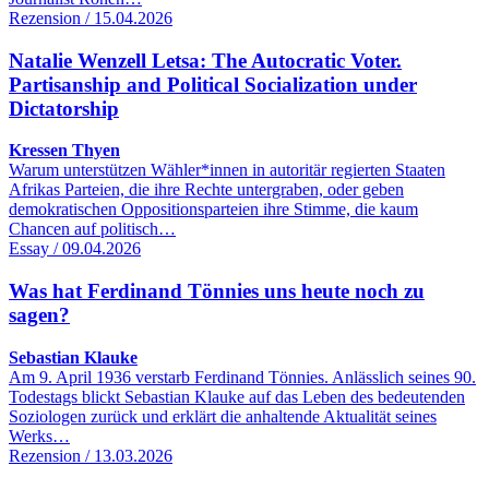
Rezension / 15.04.2026
Natalie Wenzell Letsa: The Autocratic Voter.
Partisanship and Political Socialization under
Dictatorship
Kressen Thyen
Warum unterstützen Wähler*innen in autoritär regierten Staaten
Afrikas Parteien, die ihre Rechte untergraben, oder geben
demokratischen Oppositionsparteien ihre Stimme, die kaum
Chancen auf politisch…
Essay / 09.04.2026
Was hat Ferdinand Tönnies uns heute noch zu
sagen?
Sebastian Klauke
Am 9. April 1936 verstarb Ferdinand Tönnies. Anlässlich seines 90.
Todestags blickt Sebastian Klauke auf das Leben des bedeutenden
Soziologen zurück und erklärt die anhaltende Aktualität seines
Werks…
Rezension / 13.03.2026