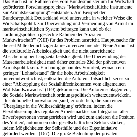
Das Buch ist im Rahmen des vom Bundesministerium für Wirtschaft
geförderten Forschungsprojektes "Marktwirtschaftliche Instrumente
zur Armutsbekämpfung" entstanden. Am Beispiel der
Bundesrepublik Deutschland wird untersucht, in welcher Weise die
Wirtschaftspolitik zur Überwindung und Vermeidung von Armut im
marktwirtschaftlichen System beitragen kann und ob der
"ordnungspolitisch gesteckte Rahmen der 'Sozialen
Marktwirtschaft'" (XIII) für das Problem ausreicht. Hauptursache für
die seit Mitte der achtziger Jahre zu verzeichnende "Neue Armut" ist
die strukturelle Arbeitslosigkeit und die nicht ausreichende
Absicherung bei Langzeitarbeitslosigkeit. Die Überwindung der
Massenarbeitslosigkeit muß daher zentrales Ziel der präventiven
Armutspolitik sein. Ein häufig genanntes Vorurteil, wonach ein
geringer "Lohnabstand" für die hohe Arbeitslosigkeit
mitverantwortlich ist, entkräften die Autoren. Tatsächlich sei es zu
einer "Abkopplung der Sozialhilfeeinkommen vom allgemeinen
Wohlstandszuwachs" (169) gekommen. Die Autoren schlagen vor,
die Soziale Marktwirtschaft ordnungspolitisch weiterzuentwickeln.
"Institutionelle Innovationen [sind] erforderlich, die zum einen
'Übergänge in die Vollbeschäftigung' eröffnen, indem die
Flexibilisierung des regulären Arbeitsmarktes zur Integration aller
Erwerbspersonen vorangetrieben wird und zum anderen die Position
des 'dritten', autonomen oder gesellschaftlichen Sektors stärken,
indem Möglichkeiten der Selbsthilfe und der Eigeninitiative
gefördert werden" (167). Die große Bedeutung der privaten