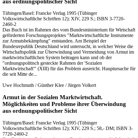
aus ordnungspolitischer Sicht
Tübingen/Basel:
Francke Verlag
1995
(Tübinger
Volkswirtschaftliche Schriften 12)
; XIV, 229 S.
; ISBN 3-7720-
2460-2
Das Buch ist im Rahmen des vom Bundesministerium für Wirtschaft
geförderten Forschungsprojektes "Marktwirtschaftliche Instrumente
zur Armutsbekämpfung" entstanden. Am Beispiel der
Bundesrepublik Deutschland wird untersucht, in welcher Weise die
Wirtschaftspolitik zur Überwindung und Vermeidung von Armut im
marktwirtschaftlichen System beitragen kann und ob der
"ordnungspolitisch gesteckte Rahmen der 'Sozialen
Marktwirtschaft'" (XIII) für das Problem ausreicht. Hauptursache für
die seit Mitte de...
Uwe Hochmuth / Günther Klee / Jürgen Volkert
Armut in der Sozialen Marktwirtschaft.
Möglichkeiten und Probleme ihrer Überwindung
aus ordnungspolitischer Sicht
Tübingen/Basel:
Francke Verlag
1995
(Tübinger
Volkswirtschaftliche Schriften 12)
; XIV, 229 S.
; 58,- DM
; ISBN 3-
7720-2460-2