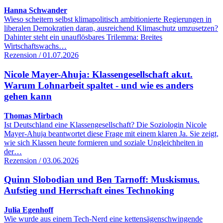
Hanna Schwander
Wieso scheitern selbst klimapolitisch ambitionierte Regierungen in
liberalen Demokratien daran, ausreichend Klimaschutz umzusetzen?
Dahinter steht ein unauflösbares Trilemma: Breites
Wirtschaftswachs…
Rezension / 01.07.2026
Nicole Mayer-Ahuja: Klassengesellschaft akut.
Warum Lohnarbeit spaltet - und wie es anders
gehen kann
Thomas Mirbach
Ist Deutschland eine Klassengesellschaft? Die Soziologin Nicole
Mayer-Ahuja beantwortet diese Frage mit einem klaren Ja. Sie zeigt,
wie sich Klassen heute formieren und soziale Ungleichheiten in
der…
Rezension / 03.06.2026
Quinn Slobodian und Ben Tarnoff: Muskismus.
Aufstieg und Herrschaft eines Technoking
Julia Egenhoff
Wie wurde aus einem Tech-Nerd eine kettensägenschwingende