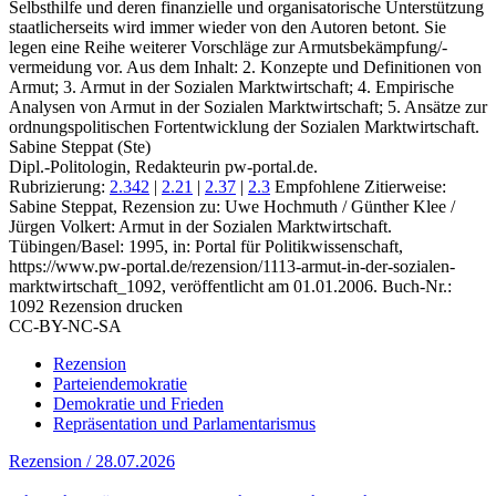
Selbsthilfe und deren finanzielle und organisatorische Unterstützung
staatlicherseits wird immer wieder von den Autoren betont. Sie
legen eine Reihe weiterer Vorschläge zur Armutsbekämpfung/-
vermeidung vor. Aus dem Inhalt: 2. Konzepte und Definitionen von
Armut; 3. Armut in der Sozialen Marktwirtschaft; 4. Empirische
Analysen von Armut in der Sozialen Marktwirtschaft; 5. Ansätze zur
ordnungspolitischen Fortentwicklung der Sozialen Marktwirtschaft.
Sabine Steppat (Ste)
Dipl.-Politologin, Redakteurin pw-portal.de.
Rubrizierung:
2.342
|
2.21
|
2.37
|
2.3
Empfohlene Zitierweise:
Sabine Steppat, Rezension zu: Uwe Hochmuth / Günther Klee /
Jürgen Volkert
: Armut in der Sozialen Marktwirtschaft.
Tübingen/Basel: 1995, in: Portal für Politikwissenschaft,
https://www.pw-portal.de/rezension/1113-armut-in-der-sozialen-
marktwirtschaft_1092, veröffentlicht am 01.01.2006.
Buch-Nr.:
1092
Rezension drucken
CC-BY-NC-SA
Rezension
Parteiendemokratie
Demokratie und Frieden
Repräsentation und Parlamentarismus
Rezension / 28.07.2026