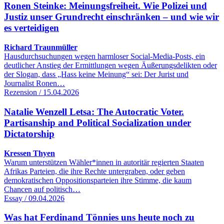
Ronen Steinke: Meinungsfreiheit. Wie Polizei und
Justiz unser Grundrecht einschränken – und wie wir
es verteidigen
Richard Traunmüller
Hausdurchsuchungen wegen harmloser Social-Media-Posts, ein
deutlicher Anstieg der Ermittlungen wegen Äußerungsdelikten oder
der Slogan, dass „Hass keine Meinung“ sei: Der Jurist und
Journalist Ronen…
Rezension / 15.04.2026
Natalie Wenzell Letsa: The Autocratic Voter.
Partisanship and Political Socialization under
Dictatorship
Kressen Thyen
Warum unterstützen Wähler*innen in autoritär regierten Staaten
Afrikas Parteien, die ihre Rechte untergraben, oder geben
demokratischen Oppositionsparteien ihre Stimme, die kaum
Chancen auf politisch…
Essay / 09.04.2026
Was hat Ferdinand Tönnies uns heute noch zu