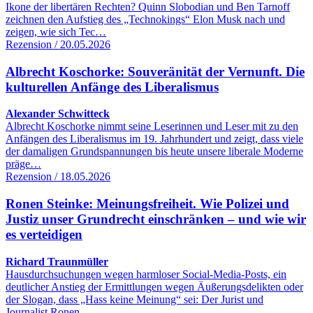
Ikone der libertären Rechten? Quinn Slobodian und Ben Tarnoff
zeichnen den Aufstieg des „Technokings“ Elon Musk nach und
zeigen, wie sich Tec…
Rezension / 20.05.2026
Albrecht Koschorke: Souveränität der Vernunft. Die
kulturellen Anfänge des Liberalismus
Alexander Schwitteck
Albrecht Koschorke nimmt seine Leserinnen und Leser mit zu den
Anfängen des Liberalismus im 19. Jahrhundert und zeigt, dass viele
der damaligen Grundspannungen bis heute unsere liberale Moderne
präge…
Rezension / 18.05.2026
Ronen Steinke: Meinungsfreiheit. Wie Polizei und
Justiz unser Grundrecht einschränken – und wie wir
es verteidigen
Richard Traunmüller
Hausdurchsuchungen wegen harmloser Social-Media-Posts, ein
deutlicher Anstieg der Ermittlungen wegen Äußerungsdelikten oder
der Slogan, dass „Hass keine Meinung“ sei: Der Jurist und
Journalist Ronen…