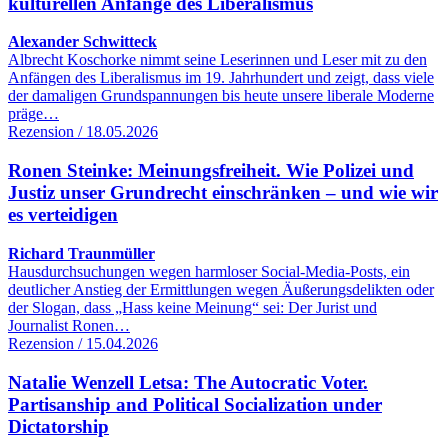
kulturellen Anfänge des Liberalismus
Alexander Schwitteck
Albrecht Koschorke nimmt seine Leserinnen und Leser mit zu den
Anfängen des Liberalismus im 19. Jahrhundert und zeigt, dass viele
der damaligen Grundspannungen bis heute unsere liberale Moderne
präge…
Rezension / 18.05.2026
Ronen Steinke: Meinungsfreiheit. Wie Polizei und
Justiz unser Grundrecht einschränken – und wie wir
es verteidigen
Richard Traunmüller
Hausdurchsuchungen wegen harmloser Social-Media-Posts, ein
deutlicher Anstieg der Ermittlungen wegen Äußerungsdelikten oder
der Slogan, dass „Hass keine Meinung“ sei: Der Jurist und
Journalist Ronen…
Rezension / 15.04.2026
Natalie Wenzell Letsa: The Autocratic Voter.
Partisanship and Political Socialization under
Dictatorship