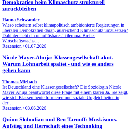
Demokratien beim Klimaschutz strukturell
zurückbleiben
Hanna Schwander
Wieso scheitern selbst klimapolitisch ambitionierte Regierungen in
liberalen Demokratien daran, ausreichend Klimaschutz umzusetzen?
Dahinter steht ein unauflösbares Trilemma: Breites
Wirtschaftswachs…
Rezension / 01.07.2026
Nicole Mayer-Ahuja: Klassengesellschaft akut.
Warum Lohnarbeit spaltet - und wie es anders
gehen kann
Thomas Mirbach
Ist Deutschland eine Klassengesellschaft? Die Soziologin Nicole
Mayer-Ahuja beantwortet diese Frage mit einem klaren Ja. Sie zeigt,
wie sich Klassen heute formieren und soziale Ungleichheiten in
der…
Rezension / 03.06.2026
Quinn Slobodian und Ben Tarnoff: Muskismus.
Aufstieg und Herrschaft eines Technoking