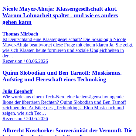
Nicole Mayer-Ahuja: Klassengesellschaft akut.
Warum Lohnarbeit spaltet - und wie es anders
gehen kann
Thomas Mirbach
Ist Deutschland eine Klassengesellschaft? Die Soziologin Nicole
Mayer-Ahuja beantwortet diese Frage mit einem klaren Ja. Sie zeigt,
wie sich Klassen heute formieren und soziale Ungleichheiten in
der…
Rezension / 03.06.2026
Quinn Slobodian und Ben Tarnoff: Muskismus.
Aufstieg und Herrschaft eines Technoking
Julia Egenhoff
Wie wurde aus einem Tech-Nerd eine kettensägenschwingende
Ikone der libertären Rechten? Quinn Slobodian und Ben Tarnoff
zeichnen den Aufstieg des „Technokings“ Elon Musk nach und
zeigen, wie sich Tec…
Rezension / 20.05.2026
Albrecht Koschorke: Souveränität der Vernunft. Die