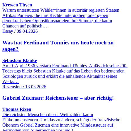
Kressen Thyen
Warum unterstützen Wähler*innen in autoritär regierten Staaten
Afrikas Parteien, die ihre Rechte untergraben, oder geben
demokratischen Oppositionsparteien ihre Stimme, die kaum
Chancen auf politisch…
Essay / 09.04.2026
Was hat Ferdinand Tönnies uns heute noch zu
sagen?
Sebastian Klauke
Am 9. April 1936 verstarb Ferdinand Tönnies. Anlässlich seines 90.
Todestags blickt Sebastian Klauke auf das Leben des bedeutenden
Soziologen zurück und erklärt die anhaltende Aktualität seines
Werks…
Rezension / 13.03.2026
Gabriel Zucman: Reichensteuer – aber richtig!
Thomas Rixen
Die reichsten Menschen dieser Welt zahlen kaum
Einkommensteuern. Um das zu ändern, schlägt der französische
Ökonom Gabriel Zucman eine innovative Mindeststeuer auf
Vermögen von Superreichen vor und f…