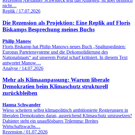
Rezensent Alexander Schwitteck teilt das Anliegen, ist aber dennoch
nicht…
Replik / 17.07.2026
Die Rezension als Projektion: Eine Replik auf Floris
Biskamps Besprechung meines Buchs
Philip Manow
Floris Biskamp hat Philip Manows neues Buch „Spaltungslinien:
Europas Parteiensysteme und die Dekonsolidierung des
Nationalstaats“ auf unserem Portal scharf kritisiert. In diesem Text
antwortet Manow…
Analyse / 14.07.2026
Mehr als Klimaanpassung: Warum liberale
Demokratien beim Klimaschutz strukturell
zurückbleiben
Hanna Schwander
Wieso scheitern selbst klimapolitisch ambitionierte Regierungen in
liberalen Demokratien daran, ausreichend Klimaschutz umzusetzen?
Dahinter steht ein unauflösbares Trilemma: Breites
Wirtschaftswachs…
Rezension / 01.07.2026