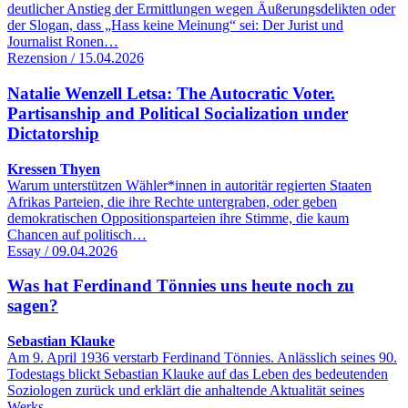
deutlicher Anstieg der Ermittlungen wegen Äußerungsdelikten oder
der Slogan, dass „Hass keine Meinung“ sei: Der Jurist und
Journalist Ronen…
Rezension / 15.04.2026
Natalie Wenzell Letsa: The Autocratic Voter.
Partisanship and Political Socialization under
Dictatorship
Kressen Thyen
Warum unterstützen Wähler*innen in autoritär regierten Staaten
Afrikas Parteien, die ihre Rechte untergraben, oder geben
demokratischen Oppositionsparteien ihre Stimme, die kaum
Chancen auf politisch…
Essay / 09.04.2026
Was hat Ferdinand Tönnies uns heute noch zu
sagen?
Sebastian Klauke
Am 9. April 1936 verstarb Ferdinand Tönnies. Anlässlich seines 90.
Todestags blickt Sebastian Klauke auf das Leben des bedeutenden
Soziologen zurück und erklärt die anhaltende Aktualität seines
Werks…