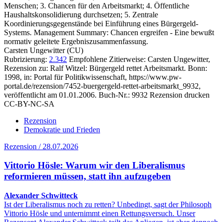
Menschen; 3. Chancen für den Arbeitsmarkt; 4. Öffentliche
Haushaltskonsolidierung durchsetzen; 5. Zentrale
Koordinierungsgegenstände bei Einführung eines Bürgergeld-
Systems. Management Summary: Chancen ergreifen - Eine bewußt
normativ geleitete Ergebniszusammenfassung.
Carsten Ungewitter (CU)
Rubrizierung:
2.342
Empfohlene Zitierweise: Carsten Ungewitter,
Rezension zu: Ralf Witzel
: Bürgergeld rettet Arbeitsmarkt. Bonn:
1998, in: Portal für Politikwissenschaft, https://www.pw-
portal.de/rezension/7452-buergergeld-rettet-arbeitsmarkt_9932,
veröffentlicht am 01.01.2006.
Buch-Nr.: 9932
Rezension drucken
CC-BY-NC-SA
Rezension
Demokratie und Frieden
Rezension / 28.07.2026
Vittorio Hösle: Warum wir den Liberalismus
reformieren müssen, statt ihn aufzugeben
Alexander Schwitteck
Ist der Liberalismus noch zu retten? Unbedingt, sagt der Philosoph
Vittorio Hösle und unternimmt einen Rettungsversuch. Unser