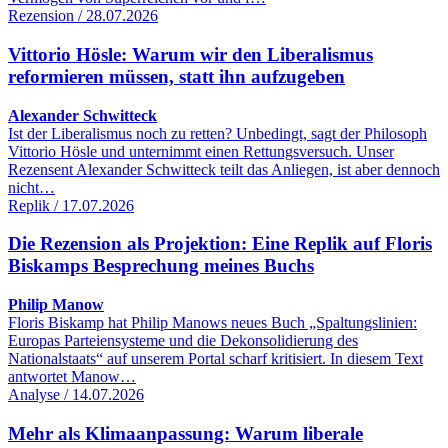
Rezension / 28.07.2026
Vittorio Hösle: Warum wir den Liberalismus
reformieren müssen, statt ihn aufzugeben
Alexander Schwitteck
Ist der Liberalismus noch zu retten? Unbedingt, sagt der Philosoph
Vittorio Hösle und unternimmt einen Rettungsversuch. Unser
Rezensent Alexander Schwitteck teilt das Anliegen, ist aber dennoch
nicht…
Replik / 17.07.2026
Die Rezension als Projektion: Eine Replik auf Floris
Biskamps Besprechung meines Buchs
Philip Manow
Floris Biskamp hat Philip Manows neues Buch „Spaltungslinien:
Europas Parteiensysteme und die Dekonsolidierung des
Nationalstaats“ auf unserem Portal scharf kritisiert. In diesem Text
antwortet Manow…
Analyse / 14.07.2026
Mehr als Klimaanpassung: Warum liberale