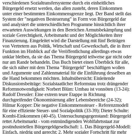
verschiedenen Sozialtransfersysteme durch ein einheitliches
Bürgergeld ersetzt werden, das allen zusteht, deren Einkommen
unter einer bestimmten Einkommensgrenze liegt. Der Band stellt das
System der "negativen Besteuerung" in Form von Bürgergeld dar
und analysiert die unterschiedlichen Programme hinsichtlich ihrer
erwarteten Auswirkungen in den Bereichen Armutsbekämpfung und
soziale Gerechtigkeit, Arbeitsmarkt und der Möglichkeiten ihrer
Finanzierung. Eingeleitet wird die Darstellung mit fünf Beiträgen
von Vertretern aus Politik, Wirtschaft und Gewerkschaft, die in ihrer
Funktion im Hinblick auf die Veröffentlichung allerdings etwas
unklar bleiben, da sie das Thema Bürgergeld teilweise gar nicht oder
nur am Rande behandeln. Das Buch bietet einen Überblick für alle,
die sich näher mit dem Thema "Bürgergeld" beschäftigen wollen
und Argumente und Zahlenmaterial für die Einführung desselben an
die Hand bekommen möchten. Inhaltsübersicht: Einleitende
Diskussionsbeiträge: Sozialstaatlicher Reformstau trotz drängender
Reformnotwendigkeit: Norbert Blüm: Umbau ist vonnöten (13-24);
Rudolf Dressler: Eine extrem teure Etappe in Richtung
durchgreifender Ökonomisierung aller Lebensbereiche (24-32);
Hilmar Kopper: Die negative Einkommenssteuer - Referenzmodell
für eine effiziente Steuer- und Sozialpolitik (33-39); Dieter Schulte:
Kombi-Einkommen (40-45). Untersuchungsgegenstand: Bürgergeld
rettet Arbeitsmarkt - vom entmündigenden Wohlfahrtsstaat zur
postindustriellen Bürgergeldgesellschaft: 1. Das Bürgergeld-Modell:
Einfach, niedrig und gerecht; 2. Mehr sozialer Fortschritt für mehr