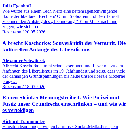
Julia Egenhoff
Wie wurde aus einem Tech-Nerd eine kettensägenschwingende
Ikone der libertären Rechten? Quinn Slobodian und Ben Tarnoff
zeichnen den Aufstieg des „Technokings“ Elon Musk nach und
zeigen, wie sich Tec…
Rezension / 20.05.2026
Albrecht Koschorke: Souveränität der Vernunft. Die
kulturellen Anfänge des Liberalismus
Alexander Schwitteck
Albrecht Koschorke nimmt seine Leserinnen und Leser mit zu den
Anfängen des Liberalismus im 19. Jahrhundert und zeigt, dass viele
der damaligen Grundspannungen bis heute unsere liberale Moderne
präge…
Rezension / 18.05.2026
Ronen Steinke: Meinungsfreiheit. Wie Polizei und
Justiz unser Grundrecht einschränken – und wie wir
es verteidigen
Richard Traunmüller
Hausdurchsuchungen wegen harmloser Social-Media-Posts, ein