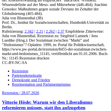
der Arbeitsverwaltung als empirisches "black-box"-Problem.
Wissensdefizite auf der Meso- und Mikroebene (446-464); Joachim
Genosko: Maßnahmen gegen soziale Devianz im Zeitalter der
Globalisierung (465-484).
Julia von Blumenthal (JB)
Prof. Dr., Institut für Sozialwissenschaften, Humboldt-Universität zu
Berlin.
Rubrizierung:
2.342
|
2.21
|
2.262
|
2.37
Empfohlene Zitierweise:
Julia von Blumenthal, Rezension zu: Siegfried Lamnek / Jens
Luedtke
(Hrsg.): Der Sozialstaat zwischen "Markt" und
"Hedonismus"? Opladen: 1999, in: Portal für Politikwissenschaft,
https://www.pw-portal.de/rezension/8455-der-sozialstaat-zwischen-
markt-und-hedonismus_11145, veröffentlicht am 01.01.2006.
Buch-
Nr.: 11145
Rezension drucken
CC-BY-NC-SA
Rezension
Parteiendemokratie
Demokratie und Frieden
Repräsentation und Parlamentarismus
Rezension / 28.07.2026
Vittorio Hösle: Warum wir den Liberalismus
reformieren müssen, statt ihn aufzugeben