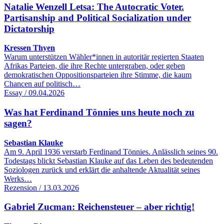
Natalie Wenzell Letsa: The Autocratic Voter.
Partisanship and Political Socialization under
Dictatorship
Kressen Thyen
Warum unterstützen Wähler*innen in autoritär regierten Staaten
Afrikas Parteien, die ihre Rechte untergraben, oder geben
demokratischen Oppositionsparteien ihre Stimme, die kaum
Chancen auf politisch…
Essay / 09.04.2026
Was hat Ferdinand Tönnies uns heute noch zu
sagen?
Sebastian Klauke
Am 9. April 1936 verstarb Ferdinand Tönnies. Anlässlich seines 90.
Todestags blickt Sebastian Klauke auf das Leben des bedeutenden
Soziologen zurück und erklärt die anhaltende Aktualität seines
Werks…
Rezension / 13.03.2026
Gabriel Zucman: Reichensteuer – aber richtig!