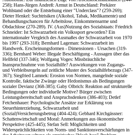
258); Hans-Jürgen Andreß: Armut in Deutschland: Prekärer
Wohlstand oder die Entstehung einer "Underclass"? (259-269);
Dieter Henkel: Suchtrisiken (Alkohol, Tabak, Medikamente) und
Behandlungschancen für Arbeitslose, Einkommensarme und
Obdachlose (270-289). IV. (Aus)Nutzung des Sozialstaats: Friedrich
Schneider: Ist Schwarzarbeit ein Volkssport geworden? Ein
internationaler Vergleich des Ausmaßes der Schwarzarbeit von 1970
bis 1997 (293-318); Bernhard Lageman: Schwarzarbeit im
Handwerk. Erscheinungsformen - Dimensionen - Ursachen (319-
336); Bernhard Weber: Illegale Beschäftigung - Aussagen über das
Hellfeld (337-346); Wolfgang Voges: Missbräuchliche
Inanspruchnahme von Sozialhilfe? Auswirkungen von Zugangs-
und Verbleibsregeln auf zeitliche Muster des Sozialhilfebezugs (347-
367); Siegfried Lamnek: Erosion von Normen, mangelnde soziale
Kontrolle, faktische Zwänge oder Hedonismus als Bedingungen
sozialer Devianz (368-385); Gaby Olbrich: Reaktion auf strukturelle
Bedingungen oder individuelle Motive? Bürger zwischen
Leistungsbereitschaft und Anspruchsdenken (386-403); Detlef
Fetchenhauer: Psychologische Ansätze zur Erklärung von
Steuerhinterziehung, Schwarzarbeit und
(Sozial)Versicherungsbetrug (404-424); Gebhard Kirchgässner:
Schattenwirtschaft und Moral: Anmerkungen aus ökonomischer
Perspektive (425-445); Stefan Sell: Möglichkeiten und
Widersprüchlichkeiten von Norm- und Sanktionsverschärfungen in