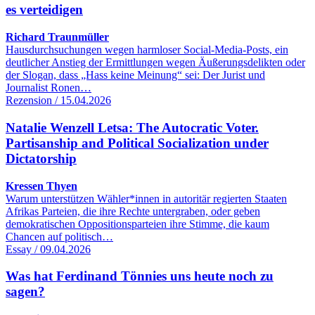
es verteidigen
Richard Traunmüller
Hausdurchsuchungen wegen harmloser Social-Media-Posts, ein
deutlicher Anstieg der Ermittlungen wegen Äußerungsdelikten oder
der Slogan, dass „Hass keine Meinung“ sei: Der Jurist und
Journalist Ronen…
Rezension / 15.04.2026
Natalie Wenzell Letsa: The Autocratic Voter.
Partisanship and Political Socialization under
Dictatorship
Kressen Thyen
Warum unterstützen Wähler*innen in autoritär regierten Staaten
Afrikas Parteien, die ihre Rechte untergraben, oder geben
demokratischen Oppositionsparteien ihre Stimme, die kaum
Chancen auf politisch…
Essay / 09.04.2026
Was hat Ferdinand Tönnies uns heute noch zu
sagen?