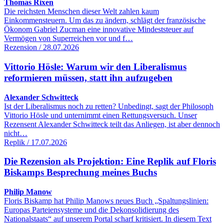
Thomas Rixen
Die reichsten Menschen dieser Welt zahlen kaum
Einkommensteuern. Um das zu ändern, schlägt der französische
Ökonom Gabriel Zucman eine innovative Mindeststeuer auf
Vermögen von Superreichen vor und f…
Rezension / 28.07.2026
Vittorio Hösle: Warum wir den Liberalismus
reformieren müssen, statt ihn aufzugeben
Alexander Schwitteck
Ist der Liberalismus noch zu retten? Unbedingt, sagt der Philosoph
Vittorio Hösle und unternimmt einen Rettungsversuch. Unser
Rezensent Alexander Schwitteck teilt das Anliegen, ist aber dennoch
nicht…
Replik / 17.07.2026
Die Rezension als Projektion: Eine Replik auf Floris
Biskamps Besprechung meines Buchs
Philip Manow
Floris Biskamp hat Philip Manows neues Buch „Spaltungslinien:
Europas Parteiensysteme und die Dekonsolidierung des
Nationalstaats“ auf unserem Portal scharf kritisiert. In diesem Text