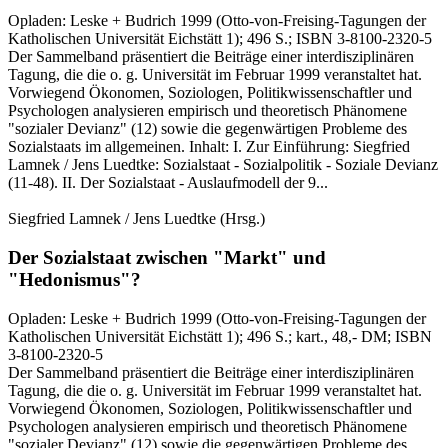
Opladen:
Leske + Budrich
1999
(Otto-von-Freising-Tagungen der
Katholischen Universität Eichstätt 1)
; 496 S.
; ISBN 3-8100-2320-5
Der Sammelband präsentiert die Beiträge einer interdisziplinären
Tagung, die die o. g. Universität im Februar 1999 veranstaltet hat.
Vorwiegend Ökonomen, Soziologen, Politikwissenschaftler und
Psychologen analysieren empirisch und theoretisch Phänomene
"sozialer Devianz" (12) sowie die gegenwärtigen Probleme des
Sozialstaats im allgemeinen. Inhalt: I. Zur Einführung: Siegfried
Lamnek / Jens Luedtke: Sozialstaat - Sozialpolitik - Soziale Devianz
(11-48). II. Der Sozialstaat - Auslaufmodell der 9...
Siegfried Lamnek / Jens Luedtke
(Hrsg.)
Der Sozialstaat zwischen "Markt" und
"Hedonismus"?
Opladen:
Leske + Budrich
1999
(Otto-von-Freising-Tagungen der
Katholischen Universität Eichstätt 1)
; 496 S.
; kart., 48,- DM
; ISBN
3-8100-2320-5
Der Sammelband präsentiert die Beiträge einer interdisziplinären
Tagung, die die o. g. Universität im Februar 1999 veranstaltet hat.
Vorwiegend Ökonomen, Soziologen, Politikwissenschaftler und
Psychologen analysieren empirisch und theoretisch Phänomene
"sozialer Devianz" (12) sowie die gegenwärtigen Probleme des