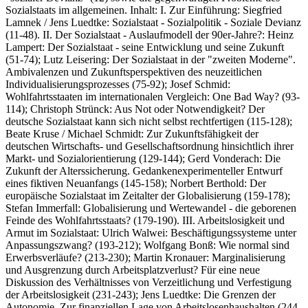
Sozialstaats im allgemeinen. Inhalt: I. Zur Einführung: Siegfried
Lamnek / Jens Luedtke: Sozialstaat - Sozialpolitik - Soziale Devianz
(11-48). II. Der Sozialstaat - Auslaufmodell der 90er-Jahre?: Heinz
Lampert: Der Sozialstaat - seine Entwicklung und seine Zukunft
(51-74); Lutz Leisering: Der Sozialstaat in der "zweiten Moderne".
Ambivalenzen und Zukunftsperspektiven des neuzeitlichen
Individualisierungsprozesses (75-92); Josef Schmid:
Wohlfahrtsstaaten im internationalen Vergleich: One Bad Way? (93-
114); Christoph Strünck: Aus Not oder Notwendigkeit? Der
deutsche Sozialstaat kann sich nicht selbst rechtfertigen (115-128);
Beate Kruse / Michael Schmidt: Zur Zukunftsfähigkeit der
deutschen Wirtschafts- und Gesellschaftsordnung hinsichtlich ihrer
Markt- und Sozialorientierung (129-144); Gerd Vonderach: Die
Zukunft der Alterssicherung. Gedankenexperimenteller Entwurf
eines fiktiven Neuanfangs (145-158); Norbert Berthold: Der
europäische Sozialstaat im Zeitalter der Globalisierung (159-178);
Stefan Immerfall: Globalisierung und Wertewandel - die geborenen
Feinde des Wohlfahrtsstaats? (179-190). III. Arbeitslosigkeit und
Armut im Sozialstaat: Ulrich Walwei: Beschäftigungssysteme unter
Anpassungszwang? (193-212); Wolfgang Bonß: Wie normal sind
Erwerbsverläufe? (213-230); Martin Kronauer: Marginalisierung
und Ausgrenzung durch Arbeitsplatzverlust? Für eine neue
Diskussion des Verhältnisses von Verzeitlichung und Verfestigung
der Arbeitslosigkeit (231-243); Jens Luedtke: Die Grenzen der
Autonomie. Zur finanziellen Lage von Arbeitslosenhaushalten (244-