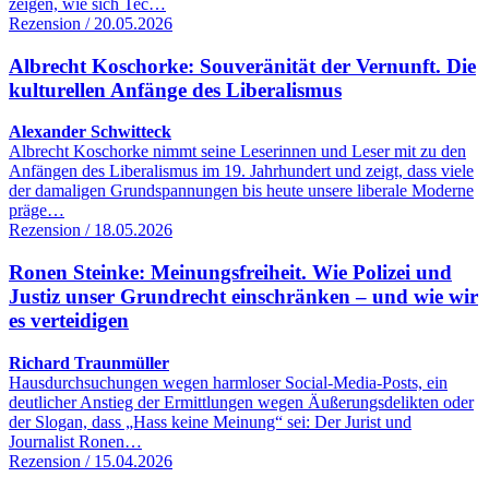
zeigen, wie sich Tec…
Rezension / 20.05.2026
Albrecht Koschorke: Souveränität der Vernunft. Die
kulturellen Anfänge des Liberalismus
Alexander Schwitteck
Albrecht Koschorke nimmt seine Leserinnen und Leser mit zu den
Anfängen des Liberalismus im 19. Jahrhundert und zeigt, dass viele
der damaligen Grundspannungen bis heute unsere liberale Moderne
präge…
Rezension / 18.05.2026
Ronen Steinke: Meinungsfreiheit. Wie Polizei und
Justiz unser Grundrecht einschränken – und wie wir
es verteidigen
Richard Traunmüller
Hausdurchsuchungen wegen harmloser Social-Media-Posts, ein
deutlicher Anstieg der Ermittlungen wegen Äußerungsdelikten oder
der Slogan, dass „Hass keine Meinung“ sei: Der Jurist und
Journalist Ronen…
Rezension / 15.04.2026