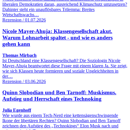
liberalen Demokratien daran, ausreichend Klimaschutz umzusetzen?
Dahinter steht ein unauflösbares Trilemma: Breites
Wirtschaftswachs…
Rezension / 01.07.2026
Nicole Mayer-Ahuja: Klassengesellschaft akut.
Warum Lohnarbeit spaltet - und wie es anders
gehen kann
Thomas Mirbach
Ist Deutschland eine Klassengesellschaft? Die Soziologin Nicole
Mayer-Ahuja beantwortet diese Frage mit einem klaren Ja. Sie zeigt,
wie sich Klassen heute formieren und soziale Ungleichheiten in
der…
Rezension / 03.06.2026
Quinn Slobodian und Ben Tarnoff: Muskismus.
Aufstieg und Herrschaft eines Technoking
Julia Egenhoff
Wie wurde aus einem Tech-Nerd eine kettensägenschwingende
Ikone der libertären Rechten? Quinn Slobodian und Ben Tarnoff
zeichnen den Aufstieg des „Technokings“ Elon Musk nach und