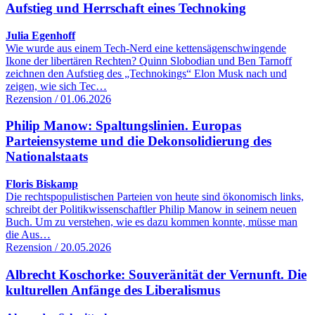
Aufstieg und Herrschaft eines Technoking
Julia Egenhoff
Wie wurde aus einem Tech-Nerd eine kettensägenschwingende
Ikone der libertären Rechten? Quinn Slobodian und Ben Tarnoff
zeichnen den Aufstieg des „Technokings“ Elon Musk nach und
zeigen, wie sich Tec…
Rezension / 01.06.2026
Philip Manow: Spaltungslinien. Europas
Parteiensysteme und die Dekonsolidierung des
Nationalstaats
Floris Biskamp
Die rechtspopulistischen Parteien von heute sind ökonomisch links,
schreibt der Politikwissenschaftler Philip Manow in seinem neuen
Buch. Um zu verstehen, wie es dazu kommen konnte, müsse man
die Aus…
Rezension / 20.05.2026
Albrecht Koschorke: Souveränität der Vernunft. Die
kulturellen Anfänge des Liberalismus