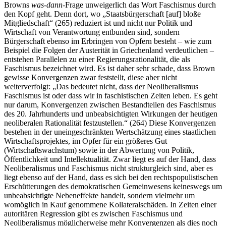
Browns
was-dann-
Frage unweigerlich das Wort Faschismus durch
den Kopf geht. Denn dort, wo „Staatsbürgerschaft [auf] bloße
Mitgliedschaft“ (265) reduziert ist und nicht nur Politik und
Wirtschaft von Verantwortung entbunden sind, sondern
Bürgerschaft ebenso im Erbringen von Opfern besteht – wie zum
Beispiel die Folgen der Austerität in Griechenland verdeutlichen –
entstehen Parallelen zu einer Regierungsrationalität, die als
Faschismus bezeichnet wird. Es ist daher sehr schade, dass Brown
gewisse Konvergenzen zwar feststellt, diese aber nicht
weiterverfolgt: „Das bedeutet nicht, dass der Neoliberalismus
Faschismus ist oder dass wir in faschistischen Zeiten leben. Es geht
nur darum, Konvergenzen zwischen Bestandteilen des Faschismus
des 20. Jahrhunderts und unbeabsichtigten Wirkungen der heutigen
neoliberalen Rationalität festzustellen.“ (264) Diese Konvergenzen
bestehen in der uneingeschränkten Wertschätzung eines staatlichen
Wirtschaftsprojektes, im Opfer für ein größeres Gut
(Wirtschaftswachstum) sowie in der Abwertung von Politik,
Öffentlichkeit und Intellektualität. Zwar liegt es auf der Hand, dass
Neoliberalismus und Faschismus nicht strukturgleich sind, aber es
liegt ebenso auf der Hand, dass es sich bei den rechtspopulistischen
Erschütterungen des demokratischen Gemeinwesens keineswegs um
unbeabsichtigte Nebeneffekte handelt, sondern vielmehr um
womöglich in Kauf genommene Kollateralschäden. In Zeiten einer
autoritären Regression gibt es zwischen Faschismus und
Neoliberalismus möglicherweise mehr Konvergenzen als dies noch