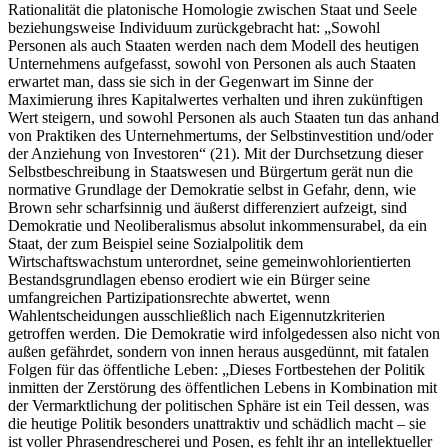
Rationalität die platonische Homologie zwischen Staat und Seele
beziehungsweise Individuum zurückgebracht hat: „Sowohl
Personen als auch Staaten werden nach dem Modell des heutigen
Unternehmens aufgefasst, sowohl von Personen als auch Staaten
erwartet man, dass sie sich in der Gegenwart im Sinne der
Maximierung ihres Kapitalwertes verhalten und ihren zukünftigen
Wert steigern, und sowohl Personen als auch Staaten tun das anhand
von Praktiken des Unternehmertums, der Selbstinvestition und/oder
der Anziehung von Investoren“ (21). Mit der Durchsetzung dieser
Selbstbeschreibung in Staatswesen und Bürgertum gerät nun die
normative Grundlage der Demokratie selbst in Gefahr, denn, wie
Brown sehr scharfsinnig und äußerst differenziert aufzeigt, sind
Demokratie und Neoliberalismus absolut inkommensurabel, da ein
Staat, der zum Beispiel seine Sozialpolitik dem
Wirtschaftswachstum unterordnet, seine gemeinwohlorientierten
Bestandsgrundlagen ebenso erodiert wie ein Bürger seine
umfangreichen Partizipationsrechte abwertet, wenn
Wahlentscheidungen ausschließlich nach Eigennutzkriterien
getroffen werden. Die Demokratie wird infolgedessen also nicht von
außen gefährdet, sondern von innen heraus ausgedünnt, mit fatalen
Folgen für das öffentliche Leben: „Dieses Fortbestehen der Politik
inmitten der Zerstörung des öffentlichen Lebens in Kombination mit
der Vermarktlichung der politischen Sphäre ist ein Teil dessen, was
die heutige Politik besonders unattraktiv und schädlich macht – sie
ist voller Phrasendrescherei und Posen, es fehlt ihr an intellektueller