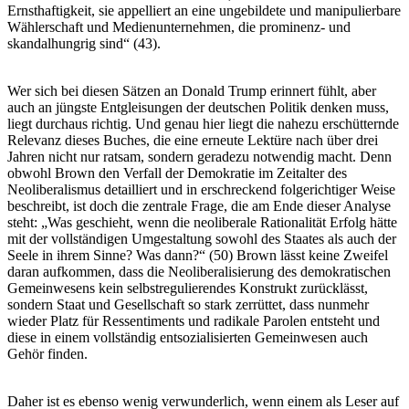
Ernsthaftigkeit, sie appelliert an eine ungebildete und manipulierbare
Wählerschaft und Medienunternehmen, die prominenz- und
skandalhungrig sind“ (43).
Wer sich bei diesen Sätzen an Donald Trump erinnert fühlt, aber
auch an jüngste Entgleisungen der deutschen Politik denken muss,
liegt durchaus richtig. Und genau hier liegt die nahezu erschütternde
Relevanz dieses Buches, die eine erneute Lektüre nach über drei
Jahren nicht nur ratsam, sondern geradezu notwendig macht. Denn
obwohl Brown den Verfall der Demokratie im Zeitalter des
Neoliberalismus detailliert und in erschreckend folgerichtiger Weise
beschreibt, ist doch die zentrale Frage, die am Ende dieser Analyse
steht: „Was geschieht, wenn die neoliberale Rationalität Erfolg hätte
mit der vollständigen Umgestaltung sowohl des Staates als auch der
Seele in ihrem Sinne? Was dann?“ (50) Brown lässt keine Zweifel
daran aufkommen, dass die Neoliberalisierung des demokratischen
Gemeinwesens kein selbstregulierendes Konstrukt zurücklässt,
sondern Staat und Gesellschaft so stark zerrüttet, dass nunmehr
wieder Platz für Ressentiments und radikale Parolen entsteht und
diese in einem vollständig entsozialisierten Gemeinwesen auch
Gehör finden.
Daher ist es ebenso wenig verwunderlich, wenn einem als Leser auf