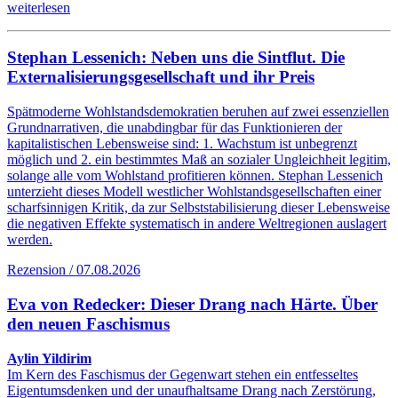
weiterlesen
Stephan Lessenich: Neben uns die Sintflut. Die
Externalisierungsgesellschaft und ihr Preis
Spätmoderne Wohlstandsdemokratien beruhen auf zwei essenziellen
Grundnarrativen, die unabdingbar für das Funktionieren der
kapitalistischen Lebensweise sind: 1. Wachstum ist unbegrenzt
möglich und 2. ein bestimmtes Maß an sozialer Ungleichheit legitim,
solange alle vom Wohlstand profitieren können. Stephan Lessenich
unterzieht dieses Modell westlicher Wohlstandsgesellschaften einer
scharfsinnigen Kritik, da zur Selbststabilisierung dieser Lebensweise
die negativen Effekte systematisch in andere Weltregionen auslagert
werden.
Rezension / 07.08.2026
Eva von Redecker: Dieser Drang nach Härte. Über
den neuen Faschismus
Aylin Yildirim
Im Kern des Faschismus der Gegenwart stehen ein entfesseltes
Eigentumsdenken und der unaufhaltsame Drang nach Zerstörung,