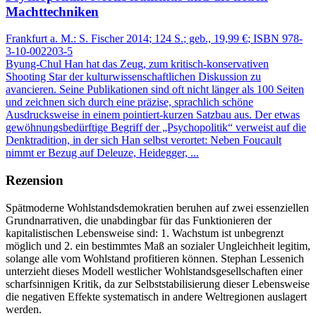
Machttechniken
Frankfurt a. M.:
S. Fischer
2014
; 124 S.
; geb., 19,99 €
; ISBN 978-
3-10-002203-5
Byung‑Chul Han hat das Zeug, zum kritisch‑konservativen
Shooting Star der kulturwissenschaftlichen Diskussion zu
avancieren. Seine Publikationen sind oft nicht länger als 100 Seiten
und zeichnen sich durch eine präzise, sprachlich schöne
Ausdrucksweise in einem pointiert‑kurzen Satzbau aus. Der etwas
gewöhnungsbedürftige Begriff der „Psychopolitik“ verweist auf die
Denktradition, in der sich Han selbst verortet: Neben Foucault
nimmt er Bezug auf Deleuze, Heidegger, ...
Rezension
Spätmoderne Wohlstandsdemokratien beruhen auf zwei essenziellen
Grundnarrativen, die unabdingbar für das Funktionieren der
kapitalistischen Lebensweise sind: 1. Wachstum ist unbegrenzt
möglich und 2. ein bestimmtes Maß an sozialer Ungleichheit legitim,
solange alle vom Wohlstand profitieren können. Stephan Lessenich
unterzieht dieses Modell westlicher Wohlstandsgesellschaften einer
scharfsinnigen Kritik, da zur Selbststabilisierung dieser Lebensweise
die negativen Effekte systematisch in andere Weltregionen auslagert
werden.