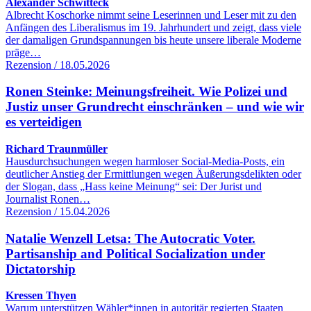
Alexander Schwitteck
Albrecht Koschorke nimmt seine Leserinnen und Leser mit zu den
Anfängen des Liberalismus im 19. Jahrhundert und zeigt, dass viele
der damaligen Grundspannungen bis heute unsere liberale Moderne
präge…
Rezension / 18.05.2026
Ronen Steinke: Meinungsfreiheit. Wie Polizei und
Justiz unser Grundrecht einschränken – und wie wir
es verteidigen
Richard Traunmüller
Hausdurchsuchungen wegen harmloser Social-Media-Posts, ein
deutlicher Anstieg der Ermittlungen wegen Äußerungsdelikten oder
der Slogan, dass „Hass keine Meinung“ sei: Der Jurist und
Journalist Ronen…
Rezension / 15.04.2026
Natalie Wenzell Letsa: The Autocratic Voter.
Partisanship and Political Socialization under
Dictatorship
Kressen Thyen
Warum unterstützen Wähler*innen in autoritär regierten Staaten