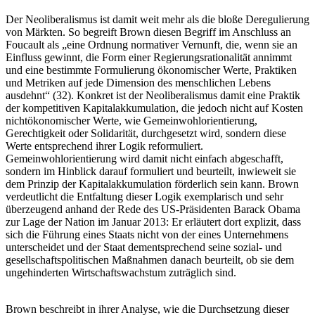
Der Neoliberalismus ist damit weit mehr als die bloße Deregulierung
von Märkten. So begreift Brown diesen Begriff im Anschluss an
Foucault als „eine Ordnung normativer Vernunft, die, wenn sie an
Einfluss gewinnt, die Form einer Regierungsrationalität annimmt
und eine bestimmte Formulierung ökonomischer Werte, Praktiken
und Metriken auf jede Dimension des menschlichen Lebens
ausdehnt“ (32). Konkret ist der Neoliberalismus damit eine Praktik
der kompetitiven Kapitalakkumulation, die jedoch nicht auf Kosten
nichtökonomischer Werte, wie Gemeinwohlorientierung,
Gerechtigkeit oder Solidarität, durchgesetzt wird, sondern diese
Werte entsprechend ihrer Logik reformuliert.
Gemeinwohlorientierung wird damit nicht einfach abgeschafft,
sondern im Hinblick darauf formuliert und beurteilt, inwieweit sie
dem Prinzip der Kapitalakkumulation förderlich sein kann. Brown
verdeutlicht die Entfaltung dieser Logik exemplarisch und sehr
überzeugend anhand der Rede des US-Präsidenten Barack Obama
zur Lage der Nation im Januar 2013: Er erläutert dort explizit, dass
sich die Führung eines Staats nicht von der eines Unternehmens
unterscheidet und der Staat dementsprechend seine sozial- und
gesellschaftspolitischen Maßnahmen danach beurteilt, ob sie dem
ungehinderten Wirtschaftswachstum zuträglich sind.
Brown beschreibt in ihrer Analyse, wie die Durchsetzung dieser