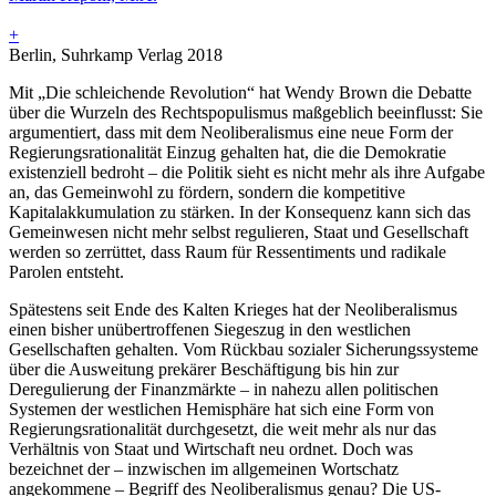
+
Berlin, Suhrkamp Verlag 2018
Mit „Die schleichende Revolution“ hat Wendy Brown die Debatte
über die Wurzeln des Rechtspopulismus maßgeblich beeinflusst: Sie
argumentiert, dass mit dem Neoliberalismus eine neue Form der
Regierungsrationalität Einzug gehalten hat, die die Demokratie
existenziell bedroht – die Politik sieht es nicht mehr als ihre Aufgabe
an, das Gemeinwohl zu fördern, sondern die kompetitive
Kapitalakkumulation zu stärken. In der Konsequenz kann sich das
Gemeinwesen nicht mehr selbst regulieren, Staat und Gesellschaft
werden so zerrüttet, dass Raum für Ressentiments und radikale
Parolen entsteht.
Spätestens seit Ende des Kalten Krieges hat der Neoliberalismus
einen bisher unübertroffenen Siegeszug in den westlichen
Gesellschaften gehalten. Vom Rückbau sozialer Sicherungssysteme
über die Ausweitung prekärer Beschäftigung bis hin zur
Deregulierung der Finanzmärkte – in nahezu allen politischen
Systemen der westlichen Hemisphäre hat sich eine Form von
Regierungsrationalität durchgesetzt, die weit mehr als nur das
Verhältnis von Staat und Wirtschaft neu ordnet. Doch was
bezeichnet der – inzwischen im allgemeinen Wortschatz
angekommene – Begriff des Neoliberalismus genau? Die US-