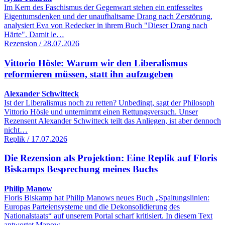
Im Kern des Faschismus der Gegenwart stehen ein entfesseltes
Eigentumsdenken und der unaufhaltsame Drang nach Zerstörung,
analysiert Eva von Redecker in ihrem Buch "Dieser Drang nach
Härte". Damit le…
Rezension / 28.07.2026
Vittorio Hösle: Warum wir den Liberalismus
reformieren müssen, statt ihn aufzugeben
Alexander Schwitteck
Ist der Liberalismus noch zu retten? Unbedingt, sagt der Philosoph
Vittorio Hösle und unternimmt einen Rettungsversuch. Unser
Rezensent Alexander Schwitteck teilt das Anliegen, ist aber dennoch
nicht…
Replik / 17.07.2026
Die Rezension als Projektion: Eine Replik auf Floris
Biskamps Besprechung meines Buchs
Philip Manow
Floris Biskamp hat Philip Manows neues Buch „Spaltungslinien:
Europas Parteiensysteme und die Dekonsolidierung des
Nationalstaats“ auf unserem Portal scharf kritisiert. In diesem Text
antwortet Manow…