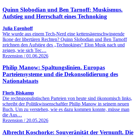
Quinn Slobodian und Ben Tarnoff: Muskismus.
Aufstieg und Herrschaft eines Technoking
Julia Egenhoff
Wie wurde aus einem Tech-Nerd eine kettensägenschwingende
Ikone der libertären Rechten? Quinn Slobodian und Ben Tarnoff
zeichnen den Aufstieg des „Technokings“ Elon Musk nach und
zeigen, wie sich Tec…
Rezension / 01.06.2026
Philip Manow: Spaltungslinien. Europas
Parteiensysteme und die Dekonsolidierung des
Nationalstaats
Floris Biskamp
Die rechtspopulistischen Parteien von heute sind ökonomisch links,
schreibt der Politikwissenschaftler Philip Manow in seinem neuen
Buch. Um zu verstehen, wie es dazu kommen konnte, müsse man
die Aus…
Rezension / 20.05.2026
Albrecht Koschorke: Souveränität der Vernunft. Die