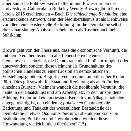
amerikanische Politikwissenschaftlerin und Professorin an der
University of California in Berkeley Wendy Brown gibt in ihrem –
bereits 2015 erschienenen – Buch
Die schleichende Revolution
eine
erschreckende Antwort, denn der Neoliberalismus ist als Denkweise
vor allem eine existenzielle Bedrohung für die Demokratie selbst.
Ihre scharfsinnige Analyse erscheint nun als Taschenbuch bei
Suhrkamp.
Brown geht von der These aus, dass die ökonomische Vernunft, die
mit dem Neoliberalismus in alle Lebensbereiche eines
Gemeinwesens einzieht, die Demokratie nicht bloß korrumpiert oder
unterwandert, sondern diese vielmehr als Grundhaltung des
politischen Handelns zu einer Erosion an demokratischen
Vorstellungsgebilden, Begriffsinventaren und an politischer Kultur
führt. Dies gilt sowohl für Staat und Regierung als auch für den
einzelnen Bürger: „Vielmehr wandelt die neoliberale Vernunft, die
heute in der Staatskunst und am Arbeitsplatz, in der Jurisprudenz,
Bildung, Kultur und einem riesigen Bereich von Alltagstätigkeiten
allgegenwärtig ist, den eindeutig
politischen
Charakter, die
Bedeutung und Tätigkeit der wesentlichen Bestandteile der
Demokratie in etwas
Ökonomisches
um. Liberaldemokratische
Institutionen, Praktiken und Gewohnheiten werden diese
Umwandlung vielleicht nicht überleben“ (15).