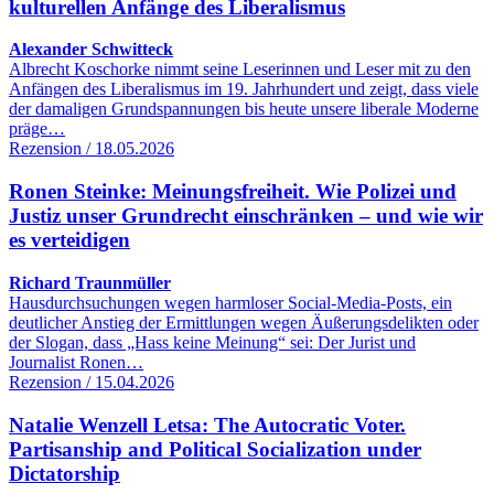
kulturellen Anfänge des Liberalismus
Alexander Schwitteck
Albrecht Koschorke nimmt seine Leserinnen und Leser mit zu den
Anfängen des Liberalismus im 19. Jahrhundert und zeigt, dass viele
der damaligen Grundspannungen bis heute unsere liberale Moderne
präge…
Rezension / 18.05.2026
Ronen Steinke: Meinungsfreiheit. Wie Polizei und
Justiz unser Grundrecht einschränken – und wie wir
es verteidigen
Richard Traunmüller
Hausdurchsuchungen wegen harmloser Social-Media-Posts, ein
deutlicher Anstieg der Ermittlungen wegen Äußerungsdelikten oder
der Slogan, dass „Hass keine Meinung“ sei: Der Jurist und
Journalist Ronen…
Rezension / 15.04.2026
Natalie Wenzell Letsa: The Autocratic Voter.
Partisanship and Political Socialization under
Dictatorship