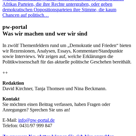
Afrikas Parteien, die ihre Rechte untergraben, oder geben
demokratischen Oppositionsparteien ihre Stimme, die kaum
Chancen auf politisch…
pw-portal
Was wir machen und wer wir sind
In zwölf Themenfeldern rund um „Demokratie und Frieden“ bieten
wir Rezensionen, Analysen, Essays, Kommentare/Standpunkte
sowie Interviews. Wir zeigen auf, welche Erklärungen die
Politikwissenschaft für das aktuelle politische Geschehen bereithält.
++
Redaktion
David Kirchner, Tanja Thomsen
und
Nina Beckmann.
Kontakt
Sie möchten einen Beitrag verfassen, haben Fragen oder
Anregungen? Sprechen Sie uns an!
E-Mail:
info@pw-portal.de
Telefon: 0431/97 999 847