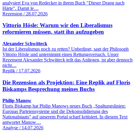
analysiert Eva von Redecker in ihrem Buch "Dieser Drang nach
Härte". Damit le…
Rezension / 28.07.2026
Vittorio Hösle: Warum wir den Liberalismus
reformieren müssen, statt ihn aufzugeben
Alexander Schwitteck
Ist der Liberalismus noch zu retten? Unbedingt, sagt der Philosoph
Vittorio Hösle und unternimmt einen Rettungsversuch. Unser
Rezensent Alexander Schwitteck teilt das Anliegen, ist aber dennoch
nicht…
Replik / 17.07.2026
Die Rezension als Projektion: Eine Replik auf Floris
Biskamps Besprechung meines Buchs
Philip Manow
Floris Biskamp hat Philip Manows neues Buch „Spaltungslinien:
Europas Parteiensysteme und die Dekonsolidierung des
Nationalstaats“ auf unserem Portal scharf kritisiert. In diesem Text
antwortet Manow…
Analyse / 14.07.2026