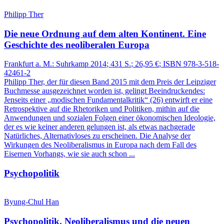
Philipp Ther
Die neue Ordnung auf dem alten Kontinent.
Eine
Geschichte des neoliberalen Europa
Frankfurt a. M.:
Suhrkamp
2014
; 431 S.
; 26,95 €
; ISBN 978-3-518-
42461-2
Philipp Ther, der für diesen Band 2015 mit dem Preis der Leipziger
Buchmesse ausgezeichnet worden ist, gelingt Beeindruckendes:
Jenseits einer „modischen Fundamentalkritik“ (26) entwirft er eine
Retrospektive auf die Rhetoriken und Politiken, mithin auf die
Anwendungen und sozialen Folgen einer ökonomischen Ideologie,
der es wie keiner anderen gelungen ist, als etwas nachgerade
Natürliches, Alternativloses zu erscheinen. Die Analyse der
Wirkungen des Neoliberalismus in Europa nach dem Fall des
Eisernen Vorhangs, wie sie auch schon ...
Psychopolitik
Byung-Chul Han
Psychopolitik.
Neoliberalismus und die neuen