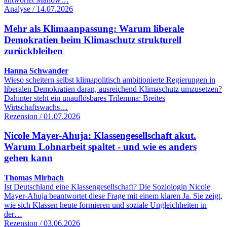
Analyse / 14.07.2026
Mehr als Klimaanpassung: Warum liberale
Demokratien beim Klimaschutz strukturell
zurückbleiben
Hanna Schwander
Wieso scheitern selbst klimapolitisch ambitionierte Regierungen in
liberalen Demokratien daran, ausreichend Klimaschutz umzusetzen?
Dahinter steht ein unauflösbares Trilemma: Breites
Wirtschaftswachs…
Rezension / 01.07.2026
Nicole Mayer-Ahuja: Klassengesellschaft akut.
Warum Lohnarbeit spaltet - und wie es anders
gehen kann
Thomas Mirbach
Ist Deutschland eine Klassengesellschaft? Die Soziologin Nicole
Mayer-Ahuja beantwortet diese Frage mit einem klaren Ja. Sie zeigt,
wie sich Klassen heute formieren und soziale Ungleichheiten in
der…
Rezension / 03.06.2026