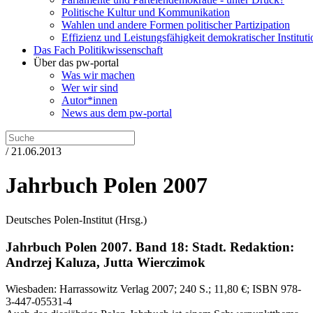
Politische Kultur und Kommunikation
Wahlen und andere Formen politischer Partizipation
Effizienz und Leistungsfähigkeit demokratischer Institut
Das Fach Politikwissenschaft
Über das pw-portal
Was wir machen
Wer wir sind
Autor*innen
News aus dem pw-portal
/ 21.06.2013
Jahrbuch Polen 2007
Deutsches Polen-Institut
(Hrsg.)
Jahrbuch Polen 2007.
Band 18: Stadt.
Redaktion:
Andrzej Kaluza, Jutta Wierczimok
Wiesbaden:
Harrassowitz Verlag
2007
; 240 S.
; 11,80 €
; ISBN 978-
3-447-05531-4