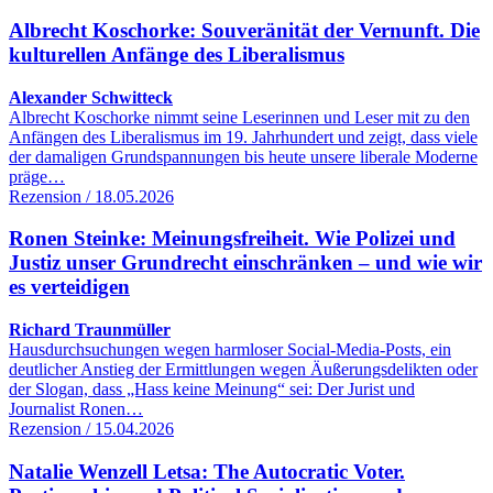
Albrecht Koschorke: Souveränität der Vernunft. Die
kulturellen Anfänge des Liberalismus
Alexander Schwitteck
Albrecht Koschorke nimmt seine Leserinnen und Leser mit zu den
Anfängen des Liberalismus im 19. Jahrhundert und zeigt, dass viele
der damaligen Grundspannungen bis heute unsere liberale Moderne
präge…
Rezension / 18.05.2026
Ronen Steinke: Meinungsfreiheit. Wie Polizei und
Justiz unser Grundrecht einschränken – und wie wir
es verteidigen
Richard Traunmüller
Hausdurchsuchungen wegen harmloser Social-Media-Posts, ein
deutlicher Anstieg der Ermittlungen wegen Äußerungsdelikten oder
der Slogan, dass „Hass keine Meinung“ sei: Der Jurist und
Journalist Ronen…
Rezension / 15.04.2026
Natalie Wenzell Letsa: The Autocratic Voter.