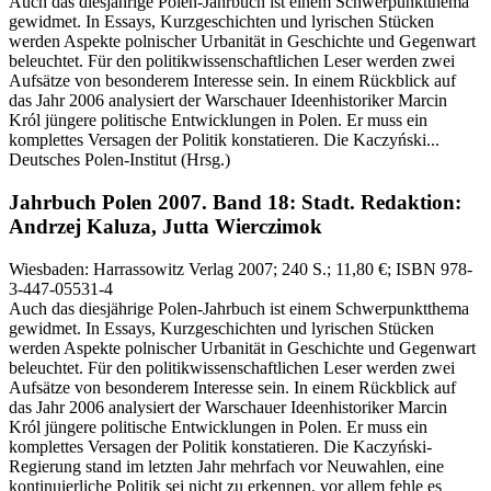
Auch das diesjährige Polen-Jahrbuch ist einem Schwerpunktthema
gewidmet. In Essays, Kurzgeschichten und lyrischen Stücken
werden Aspekte polnischer Urbanität in Geschichte und Gegenwart
beleuchtet. Für den politikwissenschaftlichen Leser werden zwei
Aufsätze von besonderem Interesse sein. In einem Rückblick auf
das Jahr 2006 analysiert der Warschauer Ideenhistoriker Marcin
Król jüngere politische Entwicklungen in Polen. Er muss ein
komplettes Versagen der Politik konstatieren. Die Kaczyński...
Deutsches Polen-Institut
(Hrsg.)
Jahrbuch Polen 2007.
Band 18: Stadt.
Redaktion:
Andrzej Kaluza, Jutta Wierczimok
Wiesbaden:
Harrassowitz Verlag
2007
; 240 S.
; 11,80 €
; ISBN 978-
3-447-05531-4
Auch das diesjährige Polen-Jahrbuch ist einem Schwerpunktthema
gewidmet. In Essays, Kurzgeschichten und lyrischen Stücken
werden Aspekte polnischer Urbanität in Geschichte und Gegenwart
beleuchtet. Für den politikwissenschaftlichen Leser werden zwei
Aufsätze von besonderem Interesse sein. In einem Rückblick auf
das Jahr 2006 analysiert der Warschauer Ideenhistoriker Marcin
Król jüngere politische Entwicklungen in Polen. Er muss ein
komplettes Versagen der Politik konstatieren. Die Kaczyński-
Regierung stand im letzten Jahr mehrfach vor Neuwahlen, eine
kontinuierliche Politik sei nicht zu erkennen, vor allem fehle es