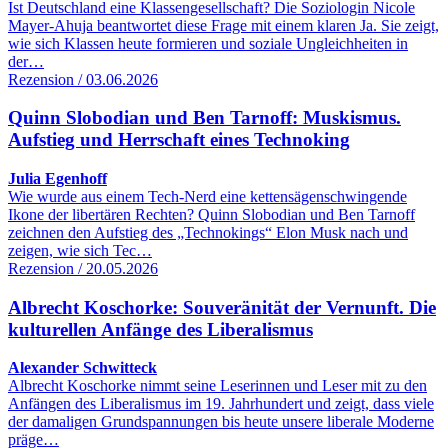
Ist Deutschland eine Klassengesellschaft? Die Soziologin Nicole
Mayer-Ahuja beantwortet diese Frage mit einem klaren Ja. Sie zeigt,
wie sich Klassen heute formieren und soziale Ungleichheiten in
der…
Rezension / 03.06.2026
Quinn Slobodian und Ben Tarnoff: Muskismus.
Aufstieg und Herrschaft eines Technoking
Julia Egenhoff
Wie wurde aus einem Tech-Nerd eine kettensägenschwingende
Ikone der libertären Rechten? Quinn Slobodian und Ben Tarnoff
zeichnen den Aufstieg des „Technokings“ Elon Musk nach und
zeigen, wie sich Tec…
Rezension / 20.05.2026
Albrecht Koschorke: Souveränität der Vernunft. Die
kulturellen Anfänge des Liberalismus
Alexander Schwitteck
Albrecht Koschorke nimmt seine Leserinnen und Leser mit zu den
Anfängen des Liberalismus im 19. Jahrhundert und zeigt, dass viele
der damaligen Grundspannungen bis heute unsere liberale Moderne
präge…