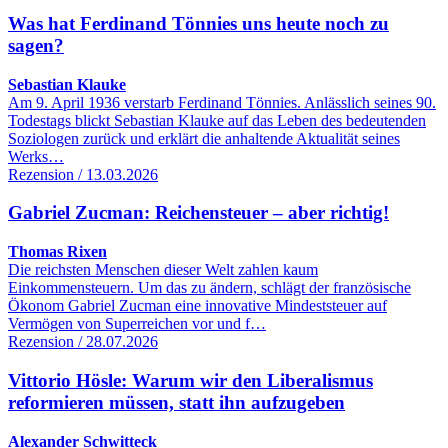
Was hat Ferdinand Tönnies uns heute noch zu
sagen?
Sebastian Klauke
Am 9. April 1936 verstarb Ferdinand Tönnies. Anlässlich seines 90.
Todestags blickt Sebastian Klauke auf das Leben des bedeutenden
Soziologen zurück und erklärt die anhaltende Aktualität seines
Werks…
Rezension / 13.03.2026
Gabriel Zucman: Reichensteuer – aber richtig!
Thomas Rixen
Die reichsten Menschen dieser Welt zahlen kaum
Einkommensteuern. Um das zu ändern, schlägt der französische
Ökonom Gabriel Zucman eine innovative Mindeststeuer auf
Vermögen von Superreichen vor und f…
Rezension / 28.07.2026
Vittorio Hösle: Warum wir den Liberalismus
reformieren müssen, statt ihn aufzugeben
Alexander Schwitteck