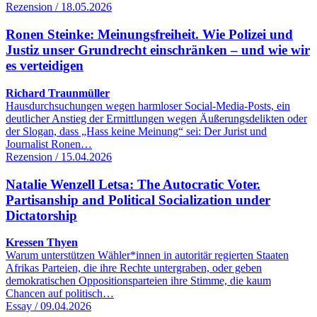
Rezension / 18.05.2026
Ronen Steinke: Meinungsfreiheit. Wie Polizei und
Justiz unser Grundrecht einschränken – und wie wir
es verteidigen
Richard Traunmüller
Hausdurchsuchungen wegen harmloser Social-Media-Posts, ein
deutlicher Anstieg der Ermittlungen wegen Äußerungsdelikten oder
der Slogan, dass „Hass keine Meinung“ sei: Der Jurist und
Journalist Ronen…
Rezension / 15.04.2026
Natalie Wenzell Letsa: The Autocratic Voter.
Partisanship and Political Socialization under
Dictatorship
Kressen Thyen
Warum unterstützen Wähler*innen in autoritär regierten Staaten
Afrikas Parteien, die ihre Rechte untergraben, oder geben
demokratischen Oppositionsparteien ihre Stimme, die kaum
Chancen auf politisch…
Essay / 09.04.2026