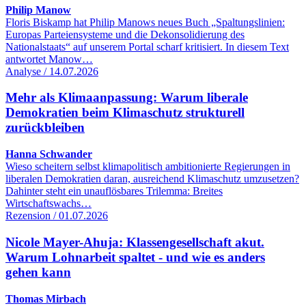
Philip Manow
Floris Biskamp hat Philip Manows neues Buch „Spaltungslinien:
Europas Parteiensysteme und die Dekonsolidierung des
Nationalstaats“ auf unserem Portal scharf kritisiert. In diesem Text
antwortet Manow…
Analyse / 14.07.2026
Mehr als Klimaanpassung: Warum liberale
Demokratien beim Klimaschutz strukturell
zurückbleiben
Hanna Schwander
Wieso scheitern selbst klimapolitisch ambitionierte Regierungen in
liberalen Demokratien daran, ausreichend Klimaschutz umzusetzen?
Dahinter steht ein unauflösbares Trilemma: Breites
Wirtschaftswachs…
Rezension / 01.07.2026
Nicole Mayer-Ahuja: Klassengesellschaft akut.
Warum Lohnarbeit spaltet - und wie es anders
gehen kann
Thomas Mirbach