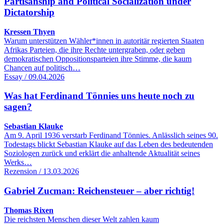
Partisanship and Political Socialization under
Dictatorship
Kressen Thyen
Warum unterstützen Wähler*innen in autoritär regierten Staaten
Afrikas Parteien, die ihre Rechte untergraben, oder geben
demokratischen Oppositionsparteien ihre Stimme, die kaum
Chancen auf politisch…
Essay / 09.04.2026
Was hat Ferdinand Tönnies uns heute noch zu
sagen?
Sebastian Klauke
Am 9. April 1936 verstarb Ferdinand Tönnies. Anlässlich seines 90.
Todestags blickt Sebastian Klauke auf das Leben des bedeutenden
Soziologen zurück und erklärt die anhaltende Aktualität seines
Werks…
Rezension / 13.03.2026
Gabriel Zucman: Reichensteuer – aber richtig!
Thomas Rixen
Die reichsten Menschen dieser Welt zahlen kaum