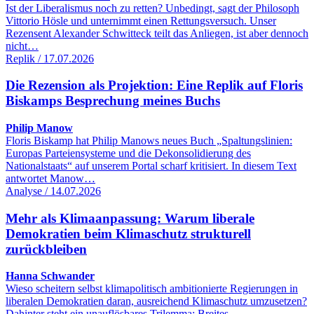
Ist der Liberalismus noch zu retten? Unbedingt, sagt der Philosoph
Vittorio Hösle und unternimmt einen Rettungsversuch. Unser
Rezensent Alexander Schwitteck teilt das Anliegen, ist aber dennoch
nicht…
Replik / 17.07.2026
Die Rezension als Projektion: Eine Replik auf Floris
Biskamps Besprechung meines Buchs
Philip Manow
Floris Biskamp hat Philip Manows neues Buch „Spaltungslinien:
Europas Parteiensysteme und die Dekonsolidierung des
Nationalstaats“ auf unserem Portal scharf kritisiert. In diesem Text
antwortet Manow…
Analyse / 14.07.2026
Mehr als Klimaanpassung: Warum liberale
Demokratien beim Klimaschutz strukturell
zurückbleiben
Hanna Schwander
Wieso scheitern selbst klimapolitisch ambitionierte Regierungen in
liberalen Demokratien daran, ausreichend Klimaschutz umzusetzen?
Dahinter steht ein unauflösbares Trilemma: Breites