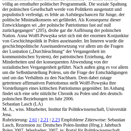
völlig an ernsthafter politischer Programmatik. Die soziale Spaltung
der polnischen Gesellschaft werde von Politikern ausgenutzt und
populistisch verfestigt, es fehle an Aufstiegschancen für Junge, der
politische Minimalkonsens sei gefährdet. Als Konsequenz dieser
Entwicklungen sei „der polnische Patriotismus fast auf null
zurückgegangen“ (205), drohe gar die Auflösung der polnischen
Nation. Anna Wolff-Powęska setzt sich mit der enormen Konjunktur
von Geschichtspolitik in Polen auseinander. Im Inneren wurde die
geschichtspolitische Auseinandersetzung vor allem um die Fragen
der Lustration („Durchleuchtung“ der Vergangenheit im
kommunistischen System), der patriotischen Erziehung, der
Minderheiten und der konsequenten Abwendung von der
sozialistischen Vergangenheit geführt. Nach außen ging es vor allem
um die Selbstdarstellung Polens, um die Frage der Entschädigungen
und um das Verhältnis zu den Nachbarn. Dem dabei zutage
getretenen affirmativen Patriotismus stellt Wolff-Powęska ihre
Vorstellungen eines kritischen Patriotismus gegenüber. Im Anhang
findet sich eine sehr nützliche Chronik zu Polen und den deutsch-
polnischen Beziehungen im Jahr 2006.
Sebastian Lasch (LA)
M. A., wiss. Mitarbeiter, Institut für Politikwissenschaft, Universität
Jena.
Rubrizierung:
2.61
|
2.21
|
2.23
Empfohlene Zitierweise: Sebastian
Lasch, Rezension zu: Deutsches Polen-Institut
(Hrsg.): Jahrbuch
Polen 2007. Wiesbaden: 2007, in: Portal für Politikwissenschaft,