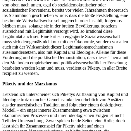
von oben nach unten, egal ob sozialdemokratischer oder
sozialistischer Provenienz, bereits vor vielen Jahrzehnten theoretisch
ins Stammbuch geschrieben wurde: dass die bloße Feststellung, eine
bestimmte Wirtschaftsweise sei ungerecht oder instabil, folgenlos
bleiben muss, solange sie in der breiten Bevölkerung trotzdem
ausreichend mit Legitimität versorgt wird, so irrational diese
Legitimität auch sei. Eine kritisch engagierte Sozialwissenschaft
muss sich demgemäß nicht nur mit der Ökonomie, sondern vor allen
auch mit der Wirksamkeit dieser Legitimationsmechanismen
auseinandersetzen, also mit Kapital
und
Ideologie. Alleine für diese
Forderung und die praktische Demonstration, dass dieses Thema mit
den Methoden empirischer und politikwissenschaftlicher Forschung
bearbeitet werden kann und muss, verdient es Piketty, in aller Breite
rezipiert zu werden.
Piketty und der Marxismus
Letztendlich unterscheidet sich Pikettys Auffassung von Kapital und
Ideologie trotz mancher Gemeinsamkeiten erheblich von Ansätzen
aus der marxistischen Tradition und folgt eher einem deskriptiven
Modell – ein enger innerer Zusammenhang etwa zwischen
ökonomischen Prozessen und ihren ideologischen Folgen ist nicht
Teil der Untersuchung. Zwar spielen beide Seiten eine Rolle, doch
lässt sich ihr Zusammenspiel für Piketty nicht auf einen