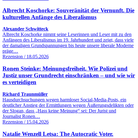
Albrecht Koschorke: Souveränität der Vernunft. Die
kulturellen Anfänge des Liberalismus
Alexander Schwitteck
Albrecht Koschorke nimmt seine Leserinnen und Leser mit zu den
Anfängen des Liberalismus im 19. Jahrhundert und zeigt, dass viele
der damaligen Grundspannungen bis heute unsere liberale Moderne
präge…
Rezension / 18.05.2026
Ronen Steinke: Meinungsfreiheit. Wie Polizei und
Justiz unser Grundrecht einschränken – und wie wir
es verteidigen
Richard Traunmüller
Hausdurchsuchungen wegen harmloser Social-Media-Posts, ein
deutlicher Anstieg der Ermittlungen wegen Äußerungsdelikten oder
der Slogan, dass „Hass keine Meinung“ sei: Der Jurist und
Journalist Ronen…
Rezension / 15.04.2026
Natalie Wenzell Letsa: The Autocratic Voter.