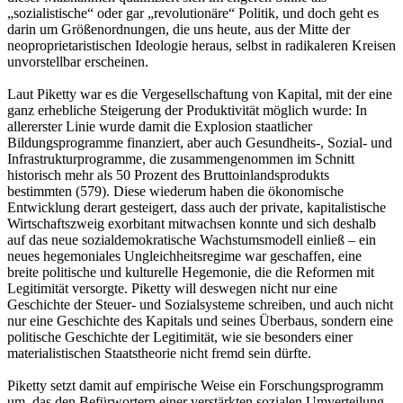
„sozialistische“ oder gar „revolutionäre“ Politik, und doch geht es
darin um Größenordnungen, die uns heute, aus der Mitte der
neoproprietaristischen Ideologie heraus, selbst in radikaleren Kreisen
unvorstellbar erscheinen.
Laut Piketty war es die Vergesellschaftung von Kapital, mit der eine
ganz erhebliche Steigerung der Produktivität möglich wurde: In
allererster Linie wurde damit die Explosion staatlicher
Bildungsprogramme finanziert, aber auch Gesundheits-, Sozial- und
Infrastrukturprogramme, die zusammengenommen im Schnitt
historisch mehr als 50 Prozent des Bruttoinlandsprodukts
bestimmten (579). Diese wiederum haben die ökonomische
Entwicklung derart gesteigert, dass auch der private, kapitalistische
Wirtschaftszweig exorbitant mitwachsen konnte und sich deshalb
auf das neue sozialdemokratische Wachstumsmodell einließ – ein
neues hegemoniales Ungleichheitsregime war geschaffen, eine
breite politische und kulturelle Hegemonie, die die Reformen mit
Legitimität versorgte. Piketty will deswegen nicht nur eine
Geschichte der Steuer- und Sozialsysteme schreiben, und auch nicht
nur eine Geschichte des Kapitals und seines Überbaus, sondern eine
politische Geschichte der Legitimität, wie sie besonders einer
materialistischen Staatstheorie nicht fremd sein dürfte.
Piketty setzt damit auf empirische Weise ein Forschungsprogramm
um, das den Befürwortern einer verstärkten sozialen Umverteilung