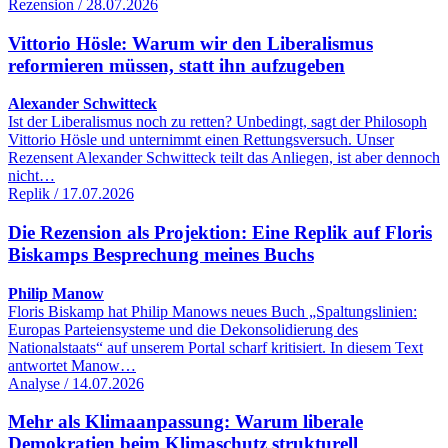
Rezension / 28.07.2026
Vittorio Hösle: Warum wir den Liberalismus
reformieren müssen, statt ihn aufzugeben
Alexander Schwitteck
Ist der Liberalismus noch zu retten? Unbedingt, sagt der Philosoph
Vittorio Hösle und unternimmt einen Rettungsversuch. Unser
Rezensent Alexander Schwitteck teilt das Anliegen, ist aber dennoch
nicht…
Replik / 17.07.2026
Die Rezension als Projektion: Eine Replik auf Floris
Biskamps Besprechung meines Buchs
Philip Manow
Floris Biskamp hat Philip Manows neues Buch „Spaltungslinien:
Europas Parteiensysteme und die Dekonsolidierung des
Nationalstaats“ auf unserem Portal scharf kritisiert. In diesem Text
antwortet Manow…
Analyse / 14.07.2026
Mehr als Klimaanpassung: Warum liberale
Demokratien beim Klimaschutz strukturell