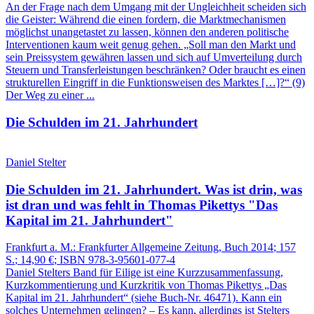
An der Frage nach dem Umgang mit der Ungleichheit scheiden sich
die Geister: Während die einen fordern, die Marktmechanismen
möglichst unangetastet zu lassen, können den anderen politische
Interventionen kaum weit genug gehen. „Soll man den Markt und
sein Preissystem gewähren lassen und sich auf Umverteilung durch
Steuern und Transferleistungen beschränken? Oder braucht es einen
strukturellen Eingriff in die Funktionsweisen des Marktes […]?“ (9)
Der Weg zu einer ...
Die Schulden im 21. Jahrhundert
Daniel Stelter
Die Schulden im 21. Jahrhundert.
Was ist drin, was
ist dran und was fehlt in Thomas Pikettys "Das
Kapital im 21. Jahrhundert"
Frankfurt a. M.:
Frankfurter Allgemeine Zeitung, Buch
2014
; 157
S.
; 14,90 €
; ISBN 978-3-95601-077-4
Daniel Stelters Band für Eilige ist eine Kurzzusammenfassung,
Kurzkommentierung und Kurzkritik von Thomas Pikettys „Das
Kapital im 21. Jahrhundert“ (siehe Buch‑Nr. 46471). Kann ein
solches Unternehmen gelingen? – Es kann, allerdings ist Stelters