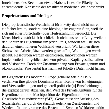
Innehabens, des Rechte-an-etwas-Habens ist es, die Piketty als
entscheidende Konstante der westlichen modernen Welt beschreibt.
Proprietarismus und Ideologie
Die proprietaristische Weltsicht ist für Piketty dabei nicht nur ein
einfacher Irrtum, sondern eine Ideologie im engeren Sinn, weil sie
sich mit einer Fortschritts- oder Heilserzählung verquickt: Die
Menschheit verstrickt sich schließlich nicht aus reiner Langeweile in
den Schutz des Eigentums um jeden Preis, sondern weil sie sich
dadurch einen höheren Wohlstand verspricht. Wir kennen diese
Sichtweise: Arbeitsplätze werden geschaffen, Wohnungen werden
gebaut, Ressourcen werden erschlossen, Innovationen werden
implementiert – angeblich stets von privaten Kapitalgesellschaften
und Visionären. Doch der Zusammenhang von Privateigentum und
ökonomischer Prosperität lässt sich laut Pikettys Daten nicht halten.
Im Gegenteil: Das moderne Europa genauso wie die USA
verdanken ihre globale Dominanz einer „Reihe von Enteignungen
und Verstaatlichungen und generell politische[n] Entscheidungen,
die explizit darauf abzielten, den Wert des Privateigentums für die
Eigentümer und die Machtposition der Eigentümer in der
Gesellschaft zu reduzieren“ (547). Gemeint ist der Aufstieg des
Sozialstaats, der durch die staatlich gelenkten Zerstörungen und
Wiederaufbauprogramme des Ersten und Zweiten Weltkriegs nötig