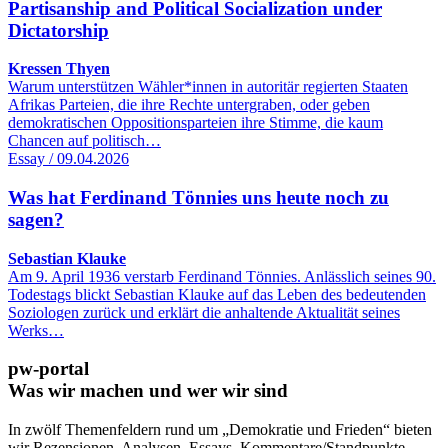
Partisanship and Political Socialization under
Dictatorship
Kressen Thyen
Warum unterstützen Wähler*innen in autoritär regierten Staaten
Afrikas Parteien, die ihre Rechte untergraben, oder geben
demokratischen Oppositionsparteien ihre Stimme, die kaum
Chancen auf politisch…
Essay / 09.04.2026
Was hat Ferdinand Tönnies uns heute noch zu
sagen?
Sebastian Klauke
Am 9. April 1936 verstarb Ferdinand Tönnies. Anlässlich seines 90.
Todestags blickt Sebastian Klauke auf das Leben des bedeutenden
Soziologen zurück und erklärt die anhaltende Aktualität seines
Werks…
pw-portal
Was wir machen und wer wir sind
In zwölf Themenfeldern rund um „Demokratie und Frieden“ bieten
wir Rezensionen, Analysen, Essays, Kommentare/Standpunkte