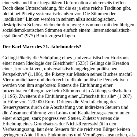
einerseits und ihrer inegalitären Deformation andererseits treffen.
Doch diese Unterscheidung, für die es ja eine reiche Tradition gibt,
bleibt bei Piketty systematisch außen vor. Die Stimmen der
„radikalen“ Linken werden in seinem allzu soziologischen,
deskriptiven Schema vielmehr durchweg zusammen mit den übrigen
sozialdemokratischen Stimmen einfach einem „internationalistisch-
egalitären“ (975) Block zugeschlagen.
Der Karl Marx des 21. Jahrhunderts?
Gelingt Piketty die Schöpfung eines „universalistischen Horizonts
einer neuen Ideologie der Gleichheit“ (523)? Gelingt die Kreation
einer „konstruktiven, universalistisch angelegten politischen
Perspektive“ (1.186), die Piketty zur Mission seines Buches macht?
Vier unmittelbare und doch recht radikale politische Perspektiven
werden von ihm angeboten: Erstens die Einführung einer
prozentualen Obergrenze beim Stimmrecht in Aktiengesellschaften
(1.195). Zweitens die Einführung einer „Erbschaft für alle“ (1.207)
in Höhe von 120.000 Euro. Drittens die Vereinfachung des
Steuersystems durch die Abschaffung von indirekten Steuern und
die Zusammenführung von Lohn- und Kapitalertragssteuern unter
einer einzigen, stark progressiven Steuer. Zuletzt viertens die
Erhebung eines Grundsatzes der Nicht-Regressivität in den
Verfassungsrang, laut dem Steuern für die reichsten Bürger keinen
geringeren Anteil ihres Einkommens und Vermögens ausmachen, als