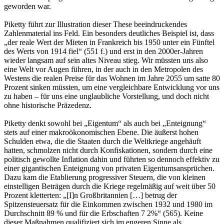
geworden war.
Piketty führt zur Illustration dieser These beeindruckendes
Zahlenmaterial ins Feld. Ein besonders deutliches Beispiel ist, dass
„der reale Wert der Mieten in Frankreich bis 1950 unter ein Fünftel
des Werts von 1914 fiel“ (551 f.) und erst in den 2000er-Jahren
wieder langsam auf sein altes Niveau stieg. Wir müssten uns also
eine Welt vor Augen führen, in der auch in den Metropolen des
Westens die realen Preise für das Wohnen im Jahre 2055 um satte 80
Prozent sinken müssten, um eine vergleichbare Entwicklung vor uns
zu haben – für uns eine unglaubliche Vorstellung, und doch nicht
ohne historische Präzedenz.
Piketty denkt sowohl bei „Eigentum“ als auch bei „Enteignung“
stets auf einer makroökonomischen Ebene. Die äußerst hohen
Schulden etwa, die die Staaten durch die Weltkriege angehäuft
hatten, schmolzen nicht durch Konfiskationen, sondern durch eine
politisch gewollte Inflation dahin und führten so dennoch effektiv zu
einer gigantischen Enteignung von privaten Eigentumsansprüchen.
Dazu kam die Etablierung progressiver Steuern, die von kleinen
einstelligen Beträgen durch die Kriege regelmäßig auf weit über 50
Prozent kletterten: „[I]n Großbritannien […] betrug der
Spitzensteuersatz für die Einkommen zwischen 1932 und 1980 im
Durchschnitt 89 % und für die Erbschaften 7 2%“ (565). Keine
dieser Maßnahmen qualifiziert sich im engeren Sinne als