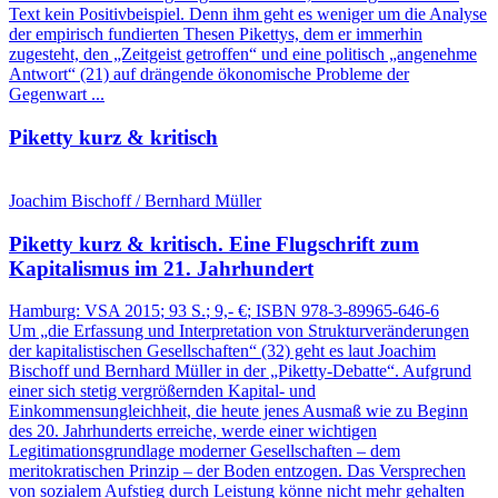
Text kein Positivbeispiel. Denn ihm geht es weniger um die Analyse
der empirisch fundierten Thesen Pikettys, dem er immerhin
zugesteht, den „Zeitgeist getroffen“ und eine politisch „angenehme
Antwort“ (21) auf drängende ökonomische Probleme der
Gegenwart ...
Piketty kurz & kritisch
Joachim Bischoff / Bernhard Müller
Piketty kurz & kritisch.
Eine Flugschrift zum
Kapitalismus im 21. Jahrhundert
Hamburg:
VSA
2015
; 93 S.
; 9,- €
; ISBN 978-3-89965-646-6
Um „die Erfassung und Interpretation von Strukturveränderungen
der kapitalistischen Gesellschaften“ (32) geht es laut Joachim
Bischoff und Bernhard Müller in der „Piketty‑Debatte“. Aufgrund
einer sich stetig vergrößernden Kapital‑ und
Einkommensungleichheit, die heute jenes Ausmaß wie zu Beginn
des 20. Jahrhunderts erreiche, werde einer wichtigen
Legitimationsgrundlage moderner Gesellschaften – dem
meritokratischen Prinzip – der Boden entzogen. Das Versprechen
von sozialem Aufstieg durch Leistung könne nicht mehr gehalten