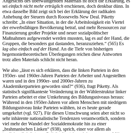
Angesichts des überwältigenden Materials ist doch die Erklärung, es
sei
einfach nicht mehr erträglich
erschienen, doch denkbar dünn. In
etwa dasselbe Bild zeigt sich bei der Erklärung der radikalen
Anhebung der Steuern durch Roosevelts New Deal. Piketty
schreibt: „In einer Situation, in der die Arbeitslosigkeit ein Viertel
der erwerbsfähigen Bevölkerung betraf, und mehr Ressourcen zur
Finanzierung großer Projekte und neuer sozialpolitischer
Maßnahmen aufgewendet werden mussten, lag es auf der Hand, die
Gruppen, die besonders gut dastanden, heranzuziehen.“ (565) Es
lag also einfach auf der Hand
. An die Tiefe von bisherigen
hegemonietheoretischen Überlegungen reichen diese Antworten
trotz allen Materials schlicht nicht heran.
Wie also „lässt es sich erklären, dass die linken Parteien in den
1950er- und 1960er-Jahren Parteien der Arbeiter und Angestellten
waren und in den 1990er- und 2000er-Jahren zu
Akademikerparteien geworden sind?“ (936), fragt Piketty. Als
statistisch signifikanteste Veränderung in der Wählerstruktur linker
Parteien arbeitet er eine Umkehrung des Bildungsniveaus heraus:
Während in den 1950er-Jahren vor allem Menschen mit niedrigem
Bildungsniveau linke Parteien wählten, ist es heute gerade
umgekehrt (vgl. 927). Für diesen Umschwung seien aber nicht so
sehr inhärente nationalistische Tendenzen verantwortlich, sondern
viel mehr der Wandel der Sozialdemokratie hin zu einer
„brahmanischen Linken“ (938), sprich, einer vor allem als