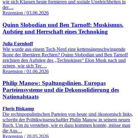
wie sich Klassen heute formieren und soziale Ungleichheiten in
der…
Rezension / 03.06.2026
Quinn Slobodian und Ben Tarnoff: Muskismus.
Aufstieg und Herrschaft eines Technoking
Julia Egenhoff
Wie wurde aus einem Tech-Nerd eine kettensägenschwingende
Ikone der libertären Rechten? Quinn Slobodian und Ben Tarnoff
zeichnen den Aufstieg des „Technokings“ Elon Musk nach und
zeigen, wie sich Tec…
Rezension / 01.06.2026
Philip Manow: Spaltungslinien. Europas
Parteiensysteme und die Dekonsolidierung des
Nationalstaats
Floris Biskamp
Die rechtspopulistischen Parteien von heute sind ökonomisch links,
schreibt der Politikwissenschaftler Philip Manow in seinem neuen
Buch. Um zu verstehen, wie es dazu kommen konnte, müsse man
die Aus…
Rezension / 20.05.2026