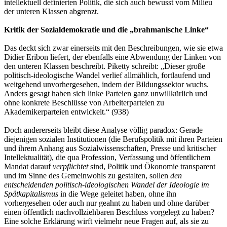
intellektuell definierten Politik, die sich auch bewusst vom Milieu
der unteren Klassen abgrenzt.
Kritik der Sozialdemokratie und die „brahmanische Linke“
Das deckt sich zwar einerseits mit den Beschreibungen, wie sie etwa
Didier Eribon liefert, der ebenfalls eine Abwendung der Linken von
den unteren Klassen beschreibt. Piketty schreibt: „Dieser große
politisch-ideologische Wandel verlief allmählich, fortlaufend und
weitgehend unvorhergesehen, indem der Bildungssektor wuchs.
Anders gesagt haben sich linke Parteien ganz unwillkürlich und
ohne konkrete Beschlüsse von Arbeiterparteien zu
Akademikerparteien entwickelt.“ (938)
Doch andererseits bleibt diese Analyse völlig paradox: Gerade
diejenigen sozialen Institutionen (die Berufspolitik mit ihren Parteien
und ihrem Anhang aus Sozialwissenschaften, Presse und kritischer
Intellektualität), die qua Profession, Verfassung und öffentlichem
Mandat darauf
verpflichtet
sind, Politik und Ökonomie transparent
und im Sinne des Gemeinwohls zu gestalten, sollen
den
entscheidenden politisch-ideologischen Wandel der Ideologie im
Spätkapitalismus
in die Wege geleitet haben, ohne ihn
vorhergesehen oder auch nur geahnt zu haben und ohne darüber
einen öffentlich nachvollziehbaren Beschluss vorgelegt zu haben?
Eine solche Erklärung wirft vielmehr neue Fragen auf, als sie zu