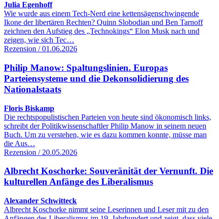
Julia Egenhoff
Wie wurde aus einem Tech-Nerd eine kettensägenschwingende
Ikone der libertären Rechten? Quinn Slobodian und Ben Tarnoff
zeichnen den Aufstieg des „Technokings“ Elon Musk nach und
zeigen, wie sich Tec…
Rezension / 01.06.2026
Philip Manow: Spaltungslinien. Europas
Parteiensysteme und die Dekonsolidierung des
Nationalstaats
Floris Biskamp
Die rechtspopulistischen Parteien von heute sind ökonomisch links,
schreibt der Politikwissenschaftler Philip Manow in seinem neuen
Buch. Um zu verstehen, wie es dazu kommen konnte, müsse man
die Aus…
Rezension / 20.05.2026
Albrecht Koschorke: Souveränität der Vernunft. Die
kulturellen Anfänge des Liberalismus
Alexander Schwitteck
Albrecht Koschorke nimmt seine Leserinnen und Leser mit zu den
Anfängen des Liberalismus im 19. Jahrhundert und zeigt, dass viele