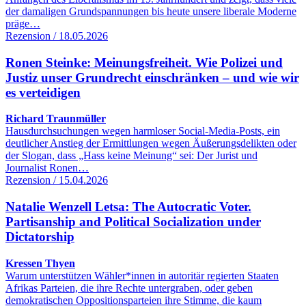
der damaligen Grundspannungen bis heute unsere liberale Moderne
präge…
Rezension / 18.05.2026
Ronen Steinke: Meinungsfreiheit. Wie Polizei und
Justiz unser Grundrecht einschränken – und wie wir
es verteidigen
Richard Traunmüller
Hausdurchsuchungen wegen harmloser Social-Media-Posts, ein
deutlicher Anstieg der Ermittlungen wegen Äußerungsdelikten oder
der Slogan, dass „Hass keine Meinung“ sei: Der Jurist und
Journalist Ronen…
Rezension / 15.04.2026
Natalie Wenzell Letsa: The Autocratic Voter.
Partisanship and Political Socialization under
Dictatorship
Kressen Thyen
Warum unterstützen Wähler*innen in autoritär regierten Staaten
Afrikas Parteien, die ihre Rechte untergraben, oder geben
demokratischen Oppositionsparteien ihre Stimme, die kaum