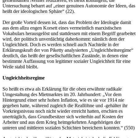
gemeinsamen Nenner reduzieren, es bleibt kontingent, die
Untersuchung beharrt auf „einer genuinen Autonomie der Ideen, das
heißt der ideologischen Sphäre“ (22).
Der große Vorteil dessen ist, dass das Problem der Ideologie damit
aus dem allzu engen Korsett eines vermeintlich marxistischen
Vokabulars herausgelöst und stattdessen mit einem Begriff gearbeitet
wird, der politisch unverdächtig daherkommt: nämlich dem der
Ungleichheit. Doch es werden schnell auch Nachteile in der
Erklärungskraft der von Piketty analysierten „Ungleichheitsregime“
deutlich, das heißt der gesellschaftlichen Zustände, in denen eine
bestimmte Auffassung von legitimer sozialer Ungleichheit für eine
Weile stabil bleibt.
Ungleichheitsregime
So heißt es etwa als Erklärung für die oben erwähnte radikale
Umgestaltung des Mietmarktes im 20. Jahrhundert: „Vor dem
Hintergrund einer sehr hohen Inflation, wie es sie vor 1914 nie
gegeben hatte, während zugleich die Reallöhne und -gehälter ihr
Vorkriegsniveau noch nicht wieder erreicht hatten, erschien es
unerträglich, dass Grundbesitzer sich weiterhin auf Kosten der
Arbeiter und aus dem Krieg heimgekehrten Angehörigen der
unteren und mittleren sozialen Schichten bereichern konnten.“ (550)