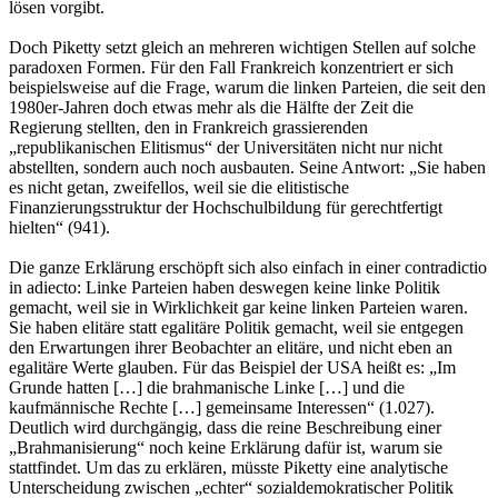
lösen vorgibt.
Doch Piketty setzt gleich an mehreren wichtigen Stellen auf solche
paradoxen Formen. Für den Fall Frankreich konzentriert er sich
beispielsweise auf die Frage, warum die linken Parteien, die seit den
1980er-Jahren doch etwas mehr als die Hälfte der Zeit die
Regierung stellten, den in Frankreich grassierenden
„republikanischen Elitismus“ der Universitäten nicht nur nicht
abstellten, sondern auch noch ausbauten. Seine Antwort: „Sie haben
es nicht getan, zweifellos, weil sie die elitistische
Finanzierungsstruktur der Hochschulbildung für gerechtfertigt
hielten“ (941).
Die ganze Erklärung erschöpft sich also einfach in einer contradictio
in adiecto: Linke Parteien haben deswegen keine linke Politik
gemacht, weil sie in Wirklichkeit gar keine linken Parteien waren.
Sie haben elitäre statt egalitäre Politik gemacht, weil sie entgegen
den Erwartungen ihrer Beobachter an elitäre, und nicht eben an
egalitäre Werte glauben. Für das Beispiel der USA heißt es: „Im
Grunde hatten […] die brahmanische Linke […] und die
kaufmännische Rechte […] gemeinsame Interessen“ (1.027).
Deutlich wird durchgängig, dass die reine Beschreibung einer
„Brahmanisierung“ noch keine Erklärung dafür ist, warum sie
stattfindet. Um das zu erklären, müsste Piketty eine analytische
Unterscheidung zwischen „echter“ sozialdemokratischer Politik