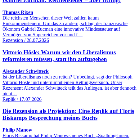
Gabriel Zucman: Reichensteuer – aber richtig!
Thomas Rixen
Die reichsten Menschen dieser Welt zahlen kaum
Einkommensteuern. Um das zu ändern, schlägt der französische
Ökonom Gabriel Zucman eine innovative Mindeststeuer auf
Vermögen von Superreichen vor und f…
Rezension / 28.07.2026
Vittorio Hösle: Warum wir den Liberalismus
reformieren müssen, statt ihn aufzugeben
Alexander Schwitteck
Ist der Liberalismus noch zu retten? Unbedingt, sagt der Philosoph
Vittorio Hösle und unternimmt einen Rettungsversuch. Unser
Rezensent Alexander Schwitteck teilt das Anliegen, ist aber dennoch
nicht…
Replik / 17.07.2026
Die Rezension als Projektion: Eine Replik auf Floris
Biskamps Besprechung meines Buchs
Philip Manow
Floris Biskamp hat Philip Manows neues Buch „Spaltungslinien: