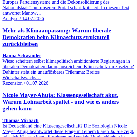
Europas Parteiensysteme und die Dekonsolidierung des
Nationalstaats“ auf unserem Portal scharf kritisiert. In diesem Text
antwortet Manow…
Analyse / 14.07.2026
Mehr als Klimaanpassung: Warum liberale
Demokratien beim Klimaschutz strukturell
zurückbleiben
Hanna Schwander
Wieso scheitern selbst klimapolitisch ambitionierte Regierungen in
liberalen Demokratien daran, ausreichend Klimaschutz umzusetzen?
Dahinter steht ein unauflösbares Trilemma: Breites
Wirtschaftswachs…
Rezension / 01.07.2026
Nicole Mayer-Ahuja: Klassengesellschaft akut.
Warum Lohnarbeit spaltet - und wie es anders
gehen kann
Thomas Mirbach
Ist Deutschland eine Klassengesellschaft? Die Soziologin Nicole
Mayer-Ahuja beantwortet diese Frage mit einem klaren Ja. Sie zeigt,
wie sich Klassen heute formieren und soziale Ungleichheiten in