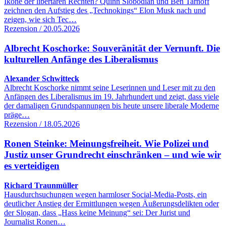
Ikone der libertären Rechten? Quinn Slobodian und Ben Tarnoff
zeichnen den Aufstieg des „Technokings“ Elon Musk nach und
zeigen, wie sich Tec…
Rezension / 20.05.2026
Albrecht Koschorke: Souveränität der Vernunft. Die
kulturellen Anfänge des Liberalismus
Alexander Schwitteck
Albrecht Koschorke nimmt seine Leserinnen und Leser mit zu den
Anfängen des Liberalismus im 19. Jahrhundert und zeigt, dass viele
der damaligen Grundspannungen bis heute unsere liberale Moderne
präge…
Rezension / 18.05.2026
Ronen Steinke: Meinungsfreiheit. Wie Polizei und
Justiz unser Grundrecht einschränken – und wie wir
es verteidigen
Richard Traunmüller
Hausdurchsuchungen wegen harmloser Social-Media-Posts, ein
deutlicher Anstieg der Ermittlungen wegen Äußerungsdelikten oder
der Slogan, dass „Hass keine Meinung“ sei: Der Jurist und
Journalist Ronen…