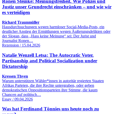
Ronen Steinke: Meinungsfreiheit. Wie Polizei und
Justiz unser Grundrecht einschränken – und wie wir
es verteidigen
Richard Traunmüller
Hausdurchsuchungen wegen harmloser Social-Media-Posts, ein
deutlicher Anstieg der Ermittlungen wegen Äußerungsdelikten oder
der Slogan, dass „Hass keine Meinung“ sei: Der Jurist und
Journalist Ronen…
Rezension / 15.04.2026
Natalie Wenzell Letsa: The Autocratic Voter.
Partisanship and Political Socialization under
Dictatorship
Kressen Thyen
Warum unterstützen Wähler*innen in autoritär regierten Staaten
Afrikas Parteien, die ihre Rechte untergraben, oder geben
demokratischen Oppositionsparteien ihre Stimme, die kaum
Chancen auf politisch…
Essay / 09.04.2026
Was hat Ferdinand Tönnies uns heute noch zu