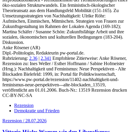
öko-sozialen Strukturwandels. Ein feministisch-ökologischer
Theorieansatz aus dem Handlungsfeld Mobilität (151-165). Zu
Umsetzungsstrategien von Nachhaltigkeit: Ulrike Röhr:
Aufmischen, Einmischen, Mitmischen. Strategien von Frauen zur
Zukunftsgestaltung im Rahmen der Lokalen Agenda (169-182);
Martina Schäfer / Susanne Schön: Zukunftsfähige Arbeit und ihre
sozialen, ökonomischen und kulturellen Bedingungen (183-204).
Diskussion.
Anke Rösener (AR)
Dipl.-Politologin, Redakteurin pw-portal.de.
Rubrizierung:
2.36
|
2.341
Empfohlene Zitierweise: Anke Rösener,
Rezension zu: Ines Weller / Esther Hoffmann / Sabine Hofmeister
(Hrsg.): Nachhaltigkeit und Feminismus: Neue Perspektiven - Alte
Blockaden Bielefeld: 1999, in: Portal für Politikwissenschaft,
https://www.pw-portal.de/rezension/11402-nachhaltigkeit-und-
feminismus-neue-perspektiven---alte-blockaden_13519,
veröffentlicht am 01.01.2006.
Buch-Nr.: 13519
Rezension drucken
CC-BY-NC-SA
Rezension
Demokratie und Frieden
Rezension / 28.07.2026
Vittorio Hösle: Warum wir den Liberalismus