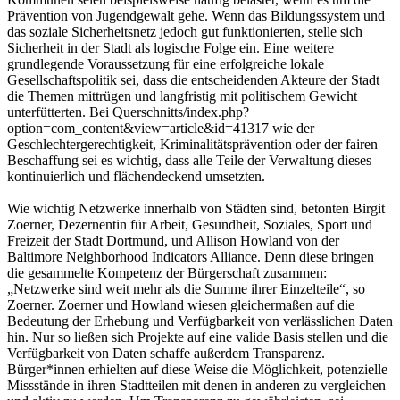
Prävention von Jugendgewalt gehe. Wenn das Bildungssystem und
das soziale Sicherheitsnetz jedoch gut funktionierten, stelle sich
Sicherheit in der Stadt als logische Folge ein. Eine weitere
grundlegende Voraussetzung für eine erfolgreiche lokale
Gesellschaftspolitik sei, dass die entscheidenden Akteure der Stadt
die Themen mittrügen und langfristig mit politischem Gewicht
unterfütterten. Bei Querschnitts/index.php?
option=com_content&view=article&id=41317 wie der
Geschlechtergerechtigkeit, Kriminalitätsprävention oder der fairen
Beschaffung sei es wichtig, dass alle Teile der Verwaltung dieses
kontinuierlich und flächendeckend umsetzten.
Wie wichtig Netzwerke innerhalb von Städten sind, betonten Birgit
Zoerner, Dezernentin für Arbeit, Gesundheit, Soziales, Sport und
Freizeit der Stadt Dortmund, und Allison Howland von der
Baltimore Neighborhood Indicators Alliance. Denn diese bringen
die gesammelte Kompetenz der Bürgerschaft zusammen:
„Netzwerke sind weit mehr als die Summe ihrer Einzelteile“, so
Zoerner. Zoerner und Howland wiesen gleichermaßen auf die
Bedeutung der Erhebung und Verfügbarkeit von verlässlichen Daten
hin. Nur so ließen sich Projekte auf eine valide Basis stellen und die
Verfügbarkeit von Daten schaffe außerdem Transparenz.
Bürger*innen erhielten auf diese Weise die Möglichkeit, potenzielle
Missstände in ihren Stadtteilen mit denen in anderen zu vergleichen