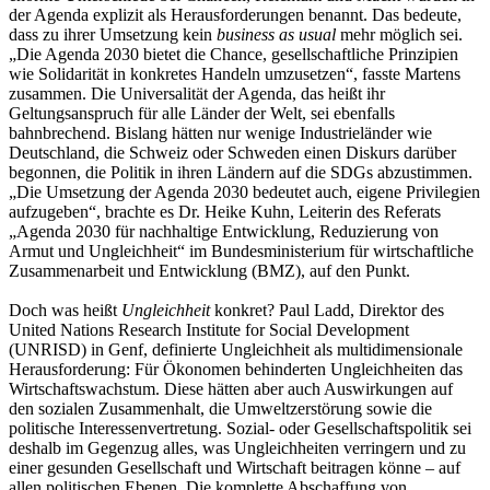
der Agenda explizit als Herausforderungen benannt. Das bedeute,
dass zu ihrer Umsetzung kein
business as usual
mehr möglich sei.
„Die Agenda 2030 bietet die Chance, gesellschaftliche Prinzipien
wie Solidarität in konkretes Handeln umzusetzen“, fasste Martens
zusammen. Die Universalität der Agenda, das heißt ihr
Geltungsanspruch für alle Länder der Welt, sei ebenfalls
bahnbrechend. Bislang hätten nur wenige Industrieländer wie
Deutschland, die Schweiz oder Schweden einen Diskurs darüber
begonnen, die Politik in ihren Ländern auf die SDGs abzustimmen.
„Die Umsetzung der Agenda 2030 bedeutet auch, eigene Privilegien
aufzugeben“, brachte es Dr. Heike Kuhn, Leiterin des Referats
„Agenda 2030 für nachhaltige Entwicklung, Reduzierung von
Armut und Ungleichheit“ im Bundesministerium für wirtschaftliche
Zusammenarbeit und Entwicklung (BMZ), auf den Punkt.
Doch was heißt
Ungleichheit
konkret? Paul Ladd, Direktor des
United Nations Research Institute for Social Development
(UNRISD) in Genf, definierte Ungleichheit als multidimensionale
Herausforderung: Für Ökonomen behinderten Ungleichheiten das
Wirtschaftswachstum. Diese hätten aber auch Auswirkungen auf
den sozialen Zusammenhalt, die Umweltzerstörung sowie die
politische Interessenvertretung. Sozial- oder Gesellschaftspolitik sei
deshalb im Gegenzug alles, was Ungleichheiten verringern und zu
einer gesunden Gesellschaft und Wirtschaft beitragen könne – auf
allen politischen Ebenen. Die komplette Abschaffung von