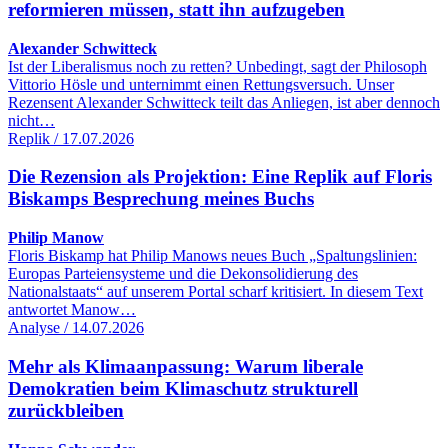
reformieren müssen, statt ihn aufzugeben
Alexander Schwitteck
Ist der Liberalismus noch zu retten? Unbedingt, sagt der Philosoph
Vittorio Hösle und unternimmt einen Rettungsversuch. Unser
Rezensent Alexander Schwitteck teilt das Anliegen, ist aber dennoch
nicht…
Replik / 17.07.2026
Die Rezension als Projektion: Eine Replik auf Floris
Biskamps Besprechung meines Buchs
Philip Manow
Floris Biskamp hat Philip Manows neues Buch „Spaltungslinien:
Europas Parteiensysteme und die Dekonsolidierung des
Nationalstaats“ auf unserem Portal scharf kritisiert. In diesem Text
antwortet Manow…
Analyse / 14.07.2026
Mehr als Klimaanpassung: Warum liberale
Demokratien beim Klimaschutz strukturell
zurückbleiben