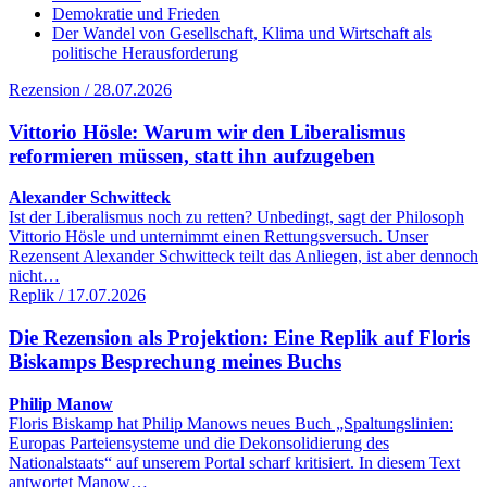
Demokratie und Frieden
Der Wandel von Gesellschaft, Klima und Wirtschaft als
politische Herausforderung
Rezension / 28.07.2026
Vittorio Hösle: Warum wir den Liberalismus
reformieren müssen, statt ihn aufzugeben
Alexander Schwitteck
Ist der Liberalismus noch zu retten? Unbedingt, sagt der Philosoph
Vittorio Hösle und unternimmt einen Rettungsversuch. Unser
Rezensent Alexander Schwitteck teilt das Anliegen, ist aber dennoch
nicht…
Replik / 17.07.2026
Die Rezension als Projektion: Eine Replik auf Floris
Biskamps Besprechung meines Buchs
Philip Manow
Floris Biskamp hat Philip Manows neues Buch „Spaltungslinien:
Europas Parteiensysteme und die Dekonsolidierung des
Nationalstaats“ auf unserem Portal scharf kritisiert. In diesem Text
antwortet Manow…