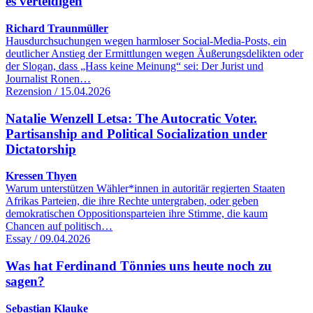
es verteidigen
Richard Traunmüller
Hausdurchsuchungen wegen harmloser Social-Media-Posts, ein
deutlicher Anstieg der Ermittlungen wegen Äußerungsdelikten oder
der Slogan, dass „Hass keine Meinung“ sei: Der Jurist und
Journalist Ronen…
Rezension / 15.04.2026
Natalie Wenzell Letsa: The Autocratic Voter.
Partisanship and Political Socialization under
Dictatorship
Kressen Thyen
Warum unterstützen Wähler*innen in autoritär regierten Staaten
Afrikas Parteien, die ihre Rechte untergraben, oder geben
demokratischen Oppositionsparteien ihre Stimme, die kaum
Chancen auf politisch…
Essay / 09.04.2026
Was hat Ferdinand Tönnies uns heute noch zu
sagen?
Sebastian Klauke