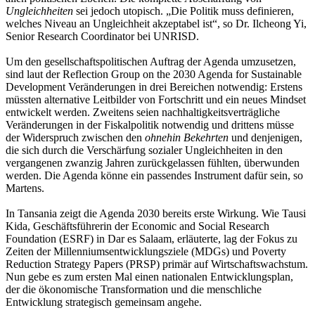
Ungleichheiten
sei jedoch utopisch. „Die Politik muss definieren,
welches Niveau an Ungleichheit akzeptabel ist“, so Dr. Ilcheong Yi,
Senior Research Coordinator bei UNRISD.
Um den gesellschaftspolitischen Auftrag der Agenda umzusetzen,
sind laut der Reflection Group on the 2030 Agenda for Sustainable
Development Veränderungen in drei Bereichen notwendig: Erstens
müssten alternative Leitbilder von Fortschritt und ein neues Mindset
entwickelt werden. Zweitens seien nachhaltigkeitsverträgliche
Veränderungen in der Fiskalpolitik notwendig und drittens müsse
der Widerspruch zwischen den
ohnehin Bekehrten
und denjenigen,
die sich durch die Verschärfung sozialer Ungleichheiten in den
vergangenen zwanzig Jahren zurückgelassen fühlten, überwunden
werden. Die Agenda könne ein passendes Instrument dafür sein, so
Martens.
In Tansania zeigt die Agenda 2030 bereits erste Wirkung. Wie Tausi
Kida, Geschäftsführerin der Economic and Social Research
Foundation (ESRF) in Dar es Salaam, erläuterte, lag der Fokus zu
Zeiten der Millenniumsentwicklungsziele (MDGs) und Poverty
Reduction Strategy Papers (PRSP) primär auf Wirtschaftswachstum.
Nun gebe es zum ersten Mal einen nationalen Entwicklungsplan,
der die ökonomische Transformation und die menschliche
Entwicklung strategisch gemeinsam angehe.