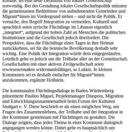
komme, sei eine neue Definition von
lokaler Gemeinschaft
notwendig. Bei der Gestaltung lokaler Gesellschaftspolitik müssten
die gemeinsamen Bedürfnisse von aufnehmenden Gemeinden und
Migrant*innen im Vordergrund stehen – und nicht die Politik. Er
versuche, den Begriff
Integration
zu vermeiden. Kulturell und
sprachlich seien syrische Flüchtlinge im Libanon eigentlich
„integriert“, aufgrund der hohen Zahl an Menschen die politischen
Institutionen und die Gesellschaft jedoch überfordert. Die
Perspektive, dass die Flüchtlinge eines Tages in ihre Heimat
zurückkehren, sei für die heimische Bevölkerung deshalb sehr
wichtig. Eine Politik der Integration würde dem entgegenlaufen.
Letztlich gehe es jedoch um die Teilhabe aller an der Gemeinschaft.
Gesellschaften mit einer aktiven Zivilgesellschaft seien
erwiesenermaßen widerstandsfähiger, so Lakkis. In kleinen
Kommunen sei es deshalb einfacher für Migrant*innen
anzukommen, ergänzte Hollstein.
Die kommunalen Flüchtlingsdialoge in Baden-Württemberg
präsentierte Paulino Miguel, Projektmanager Diaspora, Migration
und Entwicklungszusammenarbeit beim Forum der Kulturen
Stuttgart e. V. Diese beschrieb er als einen möglichen Weg, um
Fragen des Zusammenlebens, der Teilhabe und der Integration in
der Kommune gemeinsam mit Flüchtlingen zu gestalten. Die
Dialoge zeigten, dass jedes Thema in einer Kommune dialogisch
angegangen werden könne. Dabei gehe es hauptsächlich um