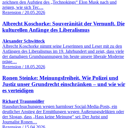
zeichnen den Aufstieg des „Technokings“ Elon Musk nach und
zeigen, wie sich Tec…
Rezension / 20.05.2026
Albrecht Koschorke: Souveränität der Vernunft. Die
kulturellen Anfänge des Liberalismus
Alexander Schwitteck
Albrecht Koschorke nimmt seine Leserinnen und Leser mit zu den
Anfängen des Liberalismus im 19. Jahrhundert und zeigt, dass viele
der damaligen Grundspannungen bis heute unsere liberale Moderne
präge…
Rezension / 18.05.2026
Ronen Steinke: Meinungsfreiheit. Wie Polizei und
Justiz unser Grundrecht einschränken – und wie wir
es verteidigen
Richard Traunmüller
Hausdurchsuchungen wegen harmloser Social-Media-Posts, ein
deutlicher Anstieg der Ermittlungen wegen Äußerungsdelikten oder
der Slogan, dass „Hass keine Meinung“ sei: Der Jurist und
Journalist Ronen…
Rezension / 15.04.2026