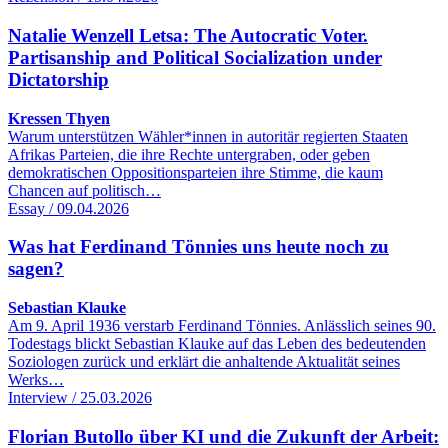
Natalie Wenzell Letsa: The Autocratic Voter.
Partisanship and Political Socialization under
Dictatorship
Kressen Thyen
Warum unterstützen Wähler*innen in autoritär regierten Staaten
Afrikas Parteien, die ihre Rechte untergraben, oder geben
demokratischen Oppositionsparteien ihre Stimme, die kaum
Chancen auf politisch…
Essay / 09.04.2026
Was hat Ferdinand Tönnies uns heute noch zu
sagen?
Sebastian Klauke
Am 9. April 1936 verstarb Ferdinand Tönnies. Anlässlich seines 90.
Todestags blickt Sebastian Klauke auf das Leben des bedeutenden
Soziologen zurück und erklärt die anhaltende Aktualität seines
Werks…
Interview / 25.03.2026
Florian Butollo über KI und die Zukunft der Arbeit: