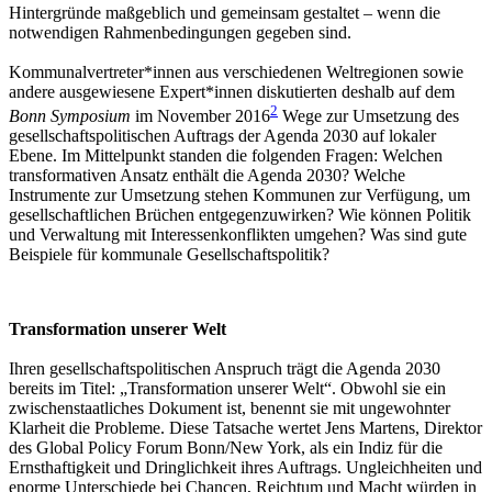
Hintergründe maßgeblich und gemeinsam gestaltet – wenn die
notwendigen Rahmenbedingungen gegeben sind.
Kommunalvertreter*innen aus verschiedenen Weltregionen sowie
andere ausgewiesene Expert*innen diskutierten deshalb auf dem
2
Bonn Symposium
im November 2016
Wege zur Umsetzung des
gesellschaftspolitischen Auftrags der Agenda 2030 auf lokaler
Ebene. Im Mittelpunkt standen die folgenden Fragen: Welchen
transformativen Ansatz enthält die Agenda 2030? Welche
Instrumente zur Umsetzung stehen Kommunen zur Verfügung, um
gesellschaftlichen Brüchen entgegenzuwirken? Wie können Politik
und Verwaltung mit Interessenkonflikten umgehen? Was sind gute
Beispiele für kommunale Gesellschaftspolitik?
Transformation unserer Welt
Ihren gesellschaftspolitischen Anspruch trägt die Agenda 2030
bereits im Titel: „Transformation unserer Welt“. Obwohl sie ein
zwischenstaatliches Dokument ist, benennt sie mit ungewohnter
Klarheit die Probleme. Diese Tatsache wertet Jens Martens, Direktor
des Global Policy Forum Bonn/New York, als ein Indiz für die
Ernsthaftigkeit und Dringlichkeit ihres Auftrags. Ungleichheiten und
enorme Unterschiede bei Chancen, Reichtum und Macht würden in