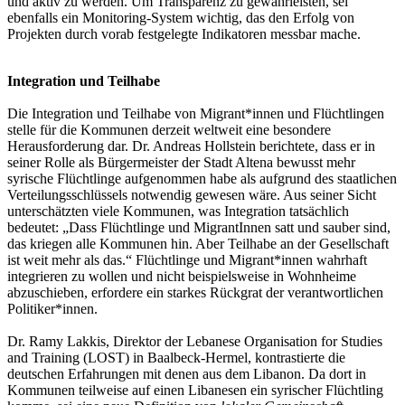
und aktiv zu werden. Um Transparenz zu gewährleisten, sei
ebenfalls ein Monitoring-System wichtig, das den Erfolg von
Projekten durch vorab festgelegte Indikatoren messbar mache.
Integration und Teilhabe
Die Integration und Teilhabe von Migrant*innen und Flüchtlingen
stelle für die Kommunen derzeit weltweit eine besondere
Herausforderung dar. Dr. Andreas Hollstein berichtete, dass er in
seiner Rolle als Bürgermeister der Stadt Altena bewusst mehr
syrische Flüchtlinge aufgenommen habe als aufgrund des staatlichen
Verteilungsschlüssels notwendig gewesen wäre. Aus seiner Sicht
unterschätzten viele Kommunen, was Integration tatsächlich
bedeutet: „Dass Flüchtlinge und MigrantInnen satt und sauber sind,
das kriegen alle Kommunen hin. Aber Teilhabe an der Gesellschaft
ist weit mehr als das.“ Flüchtlinge und Migrant*innen wahrhaft
integrieren zu wollen und nicht beispielsweise in Wohnheime
abzuschieben, erfordere ein starkes Rückgrat der verantwortlichen
Politiker*innen.
Dr. Ramy Lakkis, Direktor der Lebanese Organisation for Studies
and Training (LOST) in Baalbeck-Hermel, kontrastierte die
deutschen Erfahrungen mit denen aus dem Libanon. Da dort in
Kommunen teilweise auf einen Libanesen ein syrischer Flüchtling