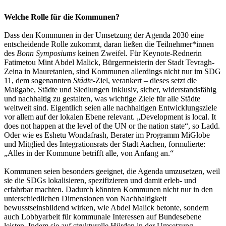
Welche Rolle für die Kommunen?
Dass den Kommunen in der Umsetzung der Agenda 2030 eine
entscheidende Rolle zukommt, daran ließen die Teilnehmer*innen
des
Bonn Symposiums
keinen Zweifel. Für Keynote-Rednerin
Fatimetou Mint Abdel Malick, Bürgermeisterin der Stadt Tevragh-
Zeina in Mauretanien, sind Kommunen allerdings nicht nur im SDG
11, dem sogenannten
Städte
-Ziel, verankert – dieses setzt die
Maßgabe, Städte und Siedlungen inklusiv, sicher, widerstandsfähig
und nachhaltig zu gestalten, was wichtige Ziele für alle Städte
weltweit sind. Eigentlich seien alle nachhaltigen Entwicklungsziele
vor allem auf der lokalen Ebene relevant. „Development is local. It
does not happen at the level of the UN or the nation state“, so Ladd.
Oder wie es Eshetu Wondafrash, Berater im Programm MiGlobe
und Mitglied des Integrationsrats der Stadt Aachen, formulierte:
„Alles in der Kommune betrifft alle, von Anfang an.“
Kommunen seien besonders geeignet, die Agenda umzusetzen, weil
sie die SDGs lokalisieren, spezifizieren und damit erleb- und
erfahrbar machten. Dadurch könnten Kommunen nicht nur in den
unterschiedlichen Dimensionen von Nachhaltigkeit
bewusstseinsbildend wirken, wie Abdel Malick betonte, sondern
auch Lobbyarbeit für kommunale Interessen auf Bundesebene
leisten. Indem sie auf strukturelle Hürden in der Umsetzung