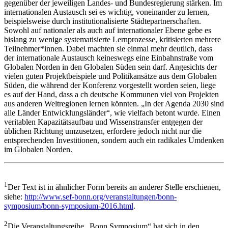
gegenüber der jeweiligen Landes- und Bundesregierung stärken. Im
internationalen Austausch sei es wichtig, voneinander zu lernen,
beispielsweise durch institutionalisierte Städtepartnerschaften.
Sowohl auf nationaler als auch auf internationaler Ebene gebe es
bislang zu wenige systematisierte Lernprozesse, kritisierten mehrere
Teilnehmer*innen. Dabei machten sie einmal mehr deutlich, dass
der internationale Austausch keineswegs eine Einbahnstraße vom
Globalen Norden in den Globalen Süden sein darf. Angesichts der
vielen guten Projektbeispiele und Politikansätze aus dem Globalen
Süden, die während der Konferenz vorgestellt worden seien, liege
es auf der Hand, dass a ch deutsche Kommunen viel von Projekten
aus anderen Weltregionen lernen könnten. „In der Agenda 2030 sind
alle Länder Entwicklungsländer“, wie vielfach betont wurde. Einen
veritablen Kapazitätsaufbau und Wissenstransfer entgegen der
üblichen Richtung umzusetzen, erfordere jedoch nicht nur die
entsprechenden Investitionen, sondern auch ein radikales Umdenken
im Globalen Norden.
1
Der Text ist in ähnlicher Form bereits an anderer Stelle erschienen,
siehe:
http://www.sef-bonn.org/veranstaltungen/bonn-
symposium/bonn-symposium-2016.html
.
2
Die Veranstaltungsreihe „Bonn Symposium“ hat sich in den