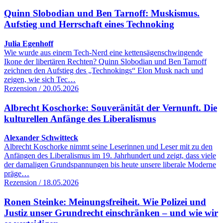
Quinn Slobodian und Ben Tarnoff: Muskismus.
Aufstieg und Herrschaft eines Technoking
Julia Egenhoff
Wie wurde aus einem Tech-Nerd eine kettensägenschwingende
Ikone der libertären Rechten? Quinn Slobodian und Ben Tarnoff
zeichnen den Aufstieg des „Technokings“ Elon Musk nach und
zeigen, wie sich Tec…
Rezension / 20.05.2026
Albrecht Koschorke: Souveränität der Vernunft. Die
kulturellen Anfänge des Liberalismus
Alexander Schwitteck
Albrecht Koschorke nimmt seine Leserinnen und Leser mit zu den
Anfängen des Liberalismus im 19. Jahrhundert und zeigt, dass viele
der damaligen Grundspannungen bis heute unsere liberale Moderne
präge…
Rezension / 18.05.2026
Ronen Steinke: Meinungsfreiheit. Wie Polizei und
Justiz unser Grundrecht einschränken – und wie wir