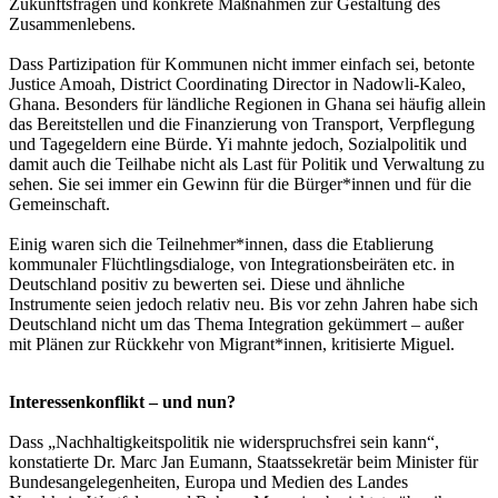
Zukunftsfragen und konkrete Maßnahmen zur Gestaltung des
Zusammenlebens.
Dass Partizipation für Kommunen nicht immer einfach sei, betonte
Justice Amoah, District Coordinating Director in Nadowli-Kaleo,
Ghana. Besonders für ländliche Regionen in Ghana sei häufig allein
das Bereitstellen und die Finanzierung von Transport, Verpflegung
und Tagegeldern eine Bürde. Yi mahnte jedoch, Sozialpolitik und
damit auch die Teilhabe nicht als Last für Politik und Verwaltung zu
sehen. Sie sei immer ein Gewinn für die Bürger*innen und für die
Gemeinschaft.
Einig waren sich die Teilnehmer*innen, dass die Etablierung
kommunaler Flüchtlingsdialoge, von Integrationsbeiräten etc. in
Deutschland positiv zu bewerten sei. Diese und ähnliche
Instrumente seien jedoch relativ neu. Bis vor zehn Jahren habe sich
Deutschland nicht um das Thema Integration gekümmert – außer
mit Plänen zur Rückkehr von Migrant*innen, kritisierte Miguel.
Interessenkonflikt – und nun?
Dass „Nachhaltigkeitspolitik nie widerspruchsfrei sein kann“,
konstatierte Dr. Marc Jan Eumann, Staatssekretär beim Minister für
Bundesangelegenheiten, Europa und Medien des Landes