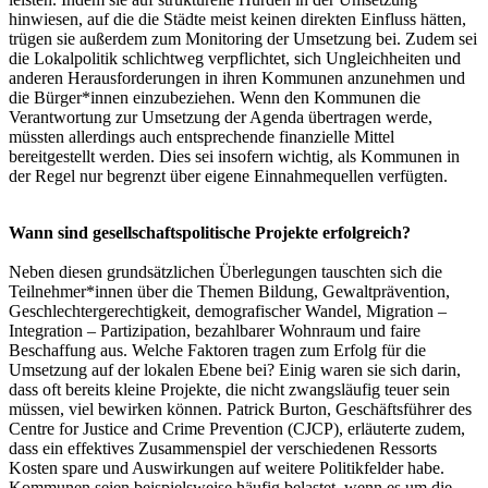
hinwiesen, auf die die Städte meist keinen direkten Einfluss hätten,
trügen sie außerdem zum Monitoring der Umsetzung bei. Zudem sei
die Lokalpolitik schlichtweg verpflichtet, sich Ungleichheiten und
anderen Herausforderungen in ihren Kommunen anzunehmen und
die Bürger*innen einzubeziehen. Wenn den Kommunen die
Verantwortung zur Umsetzung der Agenda übertragen werde,
müssten allerdings auch entsprechende finanzielle Mittel
bereitgestellt werden. Dies sei insofern wichtig, als Kommunen in
der Regel nur begrenzt über eigene Einnahmequellen verfügten.
Wann sind gesellschaftspolitische Projekte erfolgreich?
Neben diesen grundsätzlichen Überlegungen tauschten sich die
Teilnehmer*innen über die Themen Bildung, Gewaltprävention,
Geschlechtergerechtigkeit, demografischer Wandel, Migration –
Integration – Partizipation, bezahlbarer Wohnraum und faire
Beschaffung aus. Welche Faktoren tragen zum Erfolg für die
Umsetzung auf der lokalen Ebene bei? Einig waren sie sich darin,
dass oft bereits kleine Projekte, die nicht zwangsläufig teuer sein
müssen, viel bewirken können. Patrick Burton, Geschäftsführer des
Centre for Justice and Crime Prevention (CJCP), erläuterte zudem,
dass ein effektives Zusammenspiel der verschiedenen Ressorts
Kosten spare und Auswirkungen auf weitere Politikfelder habe.
Kommunen seien beispielsweise häufig belastet, wenn es um die