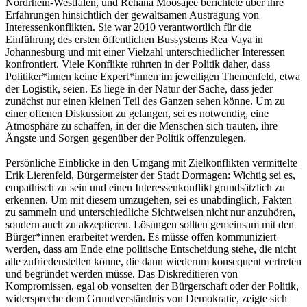
Nordrhein-Westfalen, und Rehana Moosajee berichtete über ihre
Erfahrungen hinsichtlich der gewaltsamen Austragung von
Interessenkonflikten. Sie war 2010 verantwortlich für die
Einführung des ersten öffentlichen Bussystems Rea Vaya in
Johannesburg und mit einer Vielzahl unterschiedlicher Interessen
konfrontiert. Viele Konflikte rührten in der Politik daher, dass
Politiker*innen keine Expert*innen im jeweiligen Themenfeld, etwa
der Logistik, seien. Es liege in der Natur der Sache, dass jeder
zunächst nur einen kleinen Teil des Ganzen sehen könne. Um zu
einer offenen Diskussion zu gelangen, sei es notwendig, eine
Atmosphäre zu schaffen, in der die Menschen sich trauten, ihre
Ängste und Sorgen gegenüber der Politik offenzulegen.
Persönliche Einblicke in den Umgang mit Zielkonflikten vermittelte
Erik Lierenfeld, Bürgermeister der Stadt Dormagen: Wichtig sei es,
empathisch zu sein und einen Interessenkonflikt grundsätzlich zu
erkennen. Um mit diesem umzugehen, sei es unabdinglich, Fakten
zu sammeln und unterschiedliche Sichtweisen nicht nur anzuhören,
sondern auch zu akzeptieren. Lösungen sollten gemeinsam mit den
Bürger*innen erarbeitet werden. Es müsse offen kommuniziert
werden, dass am Ende eine politische Entscheidung stehe, die nicht
alle zufriedenstellen könne, die dann wiederum konsequent vertreten
und begründet werden müsse. Das Diskreditieren von
Kompromissen, egal ob vonseiten der Bürgerschaft oder der Politik,
widerspreche dem Grundverständnis von Demokratie, zeigte sich