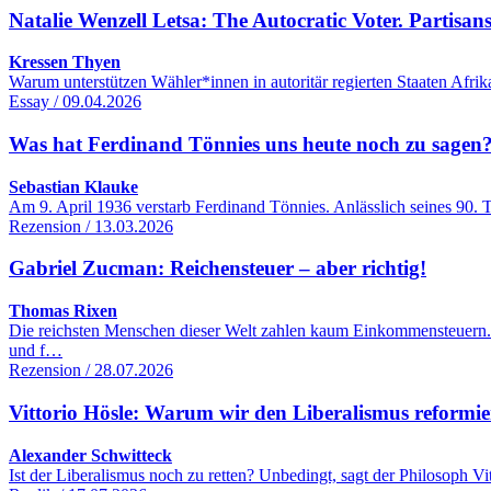
Natalie Wenzell Letsa: The Autocratic Voter. Partisans
Kressen Thyen
Warum unterstützen Wähler*innen in autoritär regierten Staaten Afri
Essay / 09.04.2026
Was hat Ferdinand Tönnies uns heute noch zu sagen
Sebastian Klauke
Am 9. April 1936 verstarb Ferdinand Tönnies. Anlässlich seines 90. 
Rezension / 13.03.2026
Gabriel Zucman: Reichensteuer – aber richtig!
Thomas Rixen
Die reichsten Menschen dieser Welt zahlen kaum Einkommensteuern.
und f…
Rezension / 28.07.2026
Vittorio Hösle: Warum wir den Liberalismus reformie
Alexander Schwitteck
Ist der Liberalismus noch zu retten? Unbedingt, sagt der Philosoph 