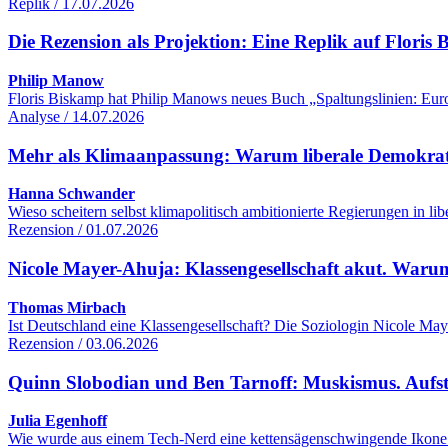
Replik / 17.07.2026
Die Rezension als Projektion: Eine Replik auf Flori
Philip Manow
Floris Biskamp hat Philip Manows neues Buch „Spaltungslinien: Euro
Analyse / 14.07.2026
Mehr als Klimaanpassung: Warum liberale Demokrati
Hanna Schwander
Wieso scheitern selbst klimapolitisch ambitionierte Regierungen in 
Rezension / 01.07.2026
Nicole Mayer-Ahuja: Klassengesellschaft akut. Warum
Thomas Mirbach
Ist Deutschland eine Klassengesellschaft? Die Soziologin Nicole Maye
Rezension / 03.06.2026
Quinn Slobodian und Ben Tarnoff: Muskismus. Aufsti
Julia Egenhoff
Wie wurde aus einem Tech-Nerd eine kettensägenschwingende Ikone d