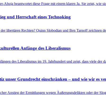
r-Ahuja beantwortet diese Frage mit einem klaren Ja. Sie zeigt, wie s
eg und Herrschaft eines Technoking
er libertären Rechten? Quinn Slobodian und Ben Tarnoff zeichnen de
kulturellen Anfänge des Liberalismus
ängen des Liberalismus im 19. Jahrhundert und zeigt, dass viele der 
tiz unser Grundrecht einschränken – und wie wir es ve
her Anstieg der Ermittlungen wegen Äußerungsdelikten oder der Slogan