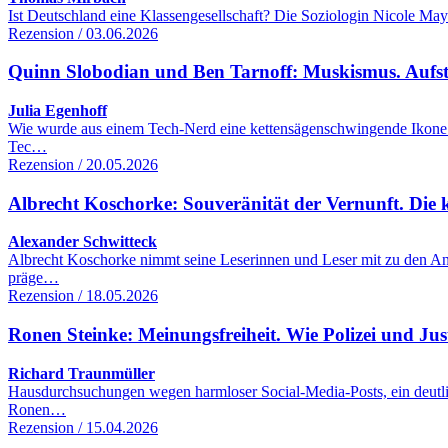
Ist Deutschland eine Klassengesellschaft? Die Soziologin Nicole Maye
Rezension / 03.06.2026
Quinn Slobodian und Ben Tarnoff: Muskismus. Aufsti
Julia Egenhoff
Wie wurde aus einem Tech-Nerd eine kettensägenschwingende Ikone d
Tec…
Rezension / 20.05.2026
Albrecht Koschorke: Souveränität der Vernunft. Die 
Alexander Schwitteck
Albrecht Koschorke nimmt seine Leserinnen und Leser mit zu den Anf
präge…
Rezension / 18.05.2026
Ronen Steinke: Meinungsfreiheit. Wie Polizei und Jus
Richard Traunmüller
Hausdurchsuchungen wegen harmloser Social-Media-Posts, ein deutlic
Ronen…
Rezension / 15.04.2026