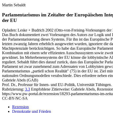
Martin Sebaldt
Parlamentarismus im Zeitalter der Europäischen Inte
der EU
Opladen:
Leske + Budrich
2002
(Otto-von-Freising-Vorlesungen der K
Das Buch dokumentiert zwei Vorlesungen des Autors zur Logik und D
der Parlamentarisierung dieses Systems. Für ihn ist das Europäische P
letzten zwanzig Jahren erheblich ausgeweitet wurden, ignoriere die 
Machtpotenziale berücksichtigen. So habe das Europäische Parlament d
Kombination mit einem sehr effizienten Ausschusssystem sowie zwei
gewidmet. Im Mehrebenensystems der EU könne die lobbyistische Allta
reguliert. Sebaldt führt dies darauf zurück, dass das Europäische Pa
Parlament sei zwar zunehmend zum Adressaten von Lobbyisten geword
Parlamentarismus „partiell schon Realität" (75) in der EU ist. Ziel m
nationalen Ordnungsmodellen verabschiede. Dies erfordere neben ei
Gabriele Abels (GAB)
Prof. Dr., Professur für Innen- und EU-Politik, Universität Tübingen.
Rubrizierung:
3.3
Empfohlene Zitierweise: Gabriele Abels, Rezension
https://www.pw-portal.de/rezension/18293-parlamentarismus-im-zeital
CC-BY-NC-SA
Rezension
Demokratie und Frieden