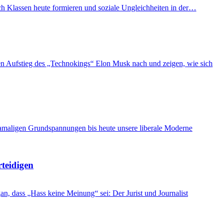
ich Klassen heute formieren und soziale Ungleichheiten in der…
n Aufstieg des „Technokings“ Elon Musk nach und zeigen, wie sich
damaligen Grundspannungen bis heute unsere liberale Moderne
rteidigen
, dass „Hass keine Meinung“ sei: Der Jurist und Journalist