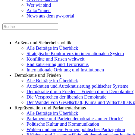
Wer wir sind
Autor*innen
News aus dem pw-portal
Außen- und Sicherheitspolitik
Alle Beiträge im Überblick
Strategische Konkurrenz im internationalen System
Konflikte und Krisen weltweit
Radikalisierung und Terrorismus
Internationale Ordnung und Institutionen
Demokratie und Frieden
Alle Beiträge im Überblick
Autokratien und Autokratisierung politischer Systeme
Demokratie durch Frieden – Frieden durch Demokratie?
Die Versprechen der liberalen Demokratie
Der Wandel von Gesellschaft, Klima und Wirtschaft als 
Repräsentation und Parlamentarismus
Alle Beiträge im Überblick
Parlamente und Parteiendemokratie - unter Druck?
Politische Kultur und Kommunikation
Wahlen und andere Formen politischer Partizipation
Effizienz und Leistungsfähigkeit demokratischer Institut