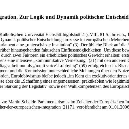
gration.
Zur Logik und Dynamik politischer Entschei
atholischen Universität Eichstätt-Ingolstadt 21)
; VIII, 81 S.
; brosch., 
ynamik politischer Entscheidungsprozesse im europäischen Mehrebenens
arlament eine „unterschätzte Institution" (3). Der übliche Blick auf di
darüber hinausgehenden faktischen Einflussmöglichkeiten. Um diese bew
urch zwei Faktoren ein erhebliches politisches Gewicht erhalten: erst
tens eine intensive „kommunikative Vernetzung" (31) mit den anderen
gsarbeit nur als „'multi voice'-Lobbying" (59) erfolgreich sein. Bis d
rlament und die Kommission unterschiedliche Meinungen über den Nutzen
en, Eurolobbyismus bleibe jedoch „im Kern ein exekutivorientiertes
üsse aber die „Schaffung eines angemessenen, praktikablen wie legitimit
ner Stärkung der Legislativ- sowie der Wahlkompetenzen des Europäis
 zu: Martin Sebaldt
: Parlamentarismus im Zeitalter der Europäischen Int
ter-der-europaeischen-integration_21171, veröffentlicht am 01.01.2006