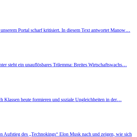
unserem Portal scharf kritisiert. In diesem Text antwortet Manow…
nter steht ein unauflösbares Trilemma: Breites Wirtschaftswachs…
ich Klassen heute formieren und soziale Ungleichheiten in der…
n Aufstieg des „Technokings“ Elon Musk nach und zeigen, wie sich