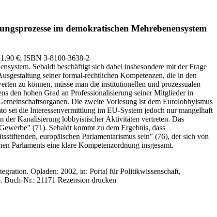
dungsprozesse im demokratischen Mehrebenensystem
11,90 €
; ISBN 3-8100-3638-2
ystem. Sebaldt beschäftigt sich dabei insbesondere mit der Frage
e Ausgestaltung seiner formal-rechtlichen Kompetenzen, die in den
erten zu können, müsse man die institutionellen und prozessualen
ens den hohen Grad an Professionalisierung seiner Mitglieder in
 Gemeinschaftsorganen. Die zweite Vorlesung ist dem Eurolobbyismus
ato sei die Interessenvermittlung im EU-System jedoch nur mangelhaft
 der Kanalisierung lobbyistischer Aktivitäten vertreten. Das
 Gewerbe" (71). Sebaldt kommt zu dem Ergebnis, dass
ätsstiftenden, europäischen Parlamentarismus sein" (76), der sich von
chen Parlaments eine klare Kompetenzordnung insgesamt.
egration. Opladen: 2002, in: Portal für Politikwissenschaft,
.
Buch-Nr.: 21171
Rezension drucken